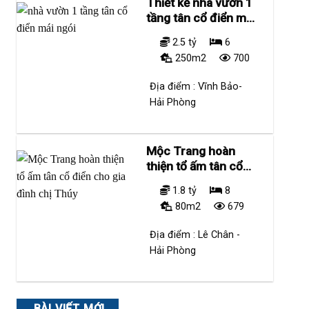
Thiết kế nhà vườn 1
tầng tân cổ điển mái
ngói
2.5 tỷ
6
250m2
700
Địa điểm :
Vĩnh Bảo-
Hải Phòng
Mộc Trang hoàn
thiện tổ ấm tân cổ
điển cho gia đình
1.8 tỷ
8
chị Thúy
80m2
679
Địa điểm :
Lê Chân -
Hải Phòng
BÀI VIẾT MỚI