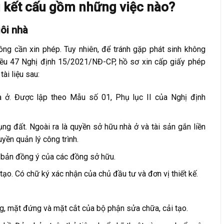
i kết cấu gồm những việc nào?
gôi nhà
ng cần xin phép. Tuy nhiên, để tránh gặp phát sinh không
iều 47 Nghị định 15/2021/NĐ-CP, hồ sơ xin cấp giấy phép
ài liệu sau:
hà ở. Được lập theo Mẫu số 01, Phụ lục II của Nghị định
 đất. Ngoài ra là quyền sở hữu nhà ở và tài sản gắn liền
yền quản lý công trình.
 bản đồng ý của các đồng sở hữu.
ạo. Có chữ ký xác nhận của chủ đầu tư và đơn vị thiết kế.
ằng, mặt đứng và mặt cắt của bộ phận sửa chữa, cải tạo.