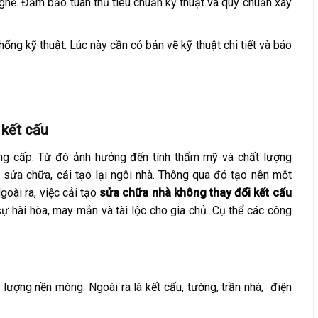
nghề. Đảm bảo tuân thủ tiêu chuẩn kỹ thuật và quy chuẩn xây
hống kỹ thuật. Lúc này cần có bản vẽ kỹ thuật chi tiết và báo
 kết cấu
uống cấp. Từ đó ảnh hưởng đến tính thẩm mỹ và chất lượng
 sửa chữa, cải tạo lại ngôi nhà. Thông qua đó tạo nên một
goài ra, việc cải tạo
sửa chữa nhà không thay đổi kết cấu
ự hài hòa, may mắn và tài lộc cho gia chủ. Cụ thể các công
t lượng nền móng. Ngoài ra là kết cấu, tường, trần nhà, điện