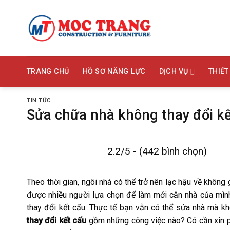
Bỏ
qua
nội
dung
TRANG CHỦ
HỒ SƠ NĂNG LỰC
DỊCH VỤ
THIẾT
TIN TỨC
Sửa chữa nhà không thay đổi k
2.2/5 - (442 bình chọn)
Theo thời gian, ngôi nhà có thể trở nên lạc hậu về không 
được nhiều người lựa chọn để làm mới căn nhà của mình.
thay đổi kết cấu. Thực tế bạn vẫn có thể sửa nhà mà k
thay đổi kết cấu
gồm những công việc nào? Có cần xin p