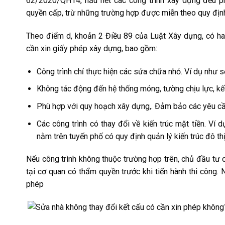
62/2020/QH14, hầu hết các công trình xây dựng đều p
quyền cấp, trừ những trường hợp được miễn theo quy định
Theo điểm d, khoản 2 Điều 89 của Luật Xây dựng, có hai
cần xin giấy phép xây dựng, bao gồm:
Công trình chỉ thực hiện các sửa chữa nhỏ. Ví dụ như sơ
Không tác động đến hệ thống móng, tường chịu lực, kế
Phù hợp với quy hoạch xây dựng,. Đảm bảo các yêu cầ
Các công trình có thay đổi về kiến trúc mặt tiền. Ví 
nằm trên tuyến phố có quy định quản lý kiến trúc đô thị
Nếu công trình không thuộc trường hợp trên, chủ đầu tư 
tại cơ quan có thẩm quyền trước khi tiến hành thi công.
phép