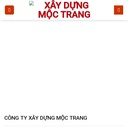
Bỏ
qua
nội
dung
Liên Hệ
TRANG CHỦ
/
LIÊN HỆ
CÔNG TY XÂY DỰNG MỘC TRANG