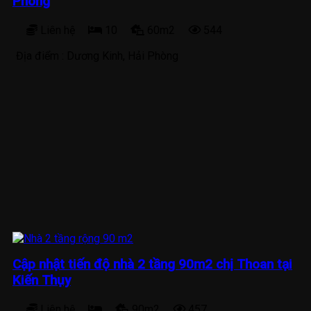
Phòng
Liên hệ
10
60m2
544
Địa điểm :
Dương Kinh, Hải Phòng
Cập nhật tiến độ nhà 2 tầng 90m2 chị Thoan tại
Kiến Thụy
Liên hệ
90m2
457