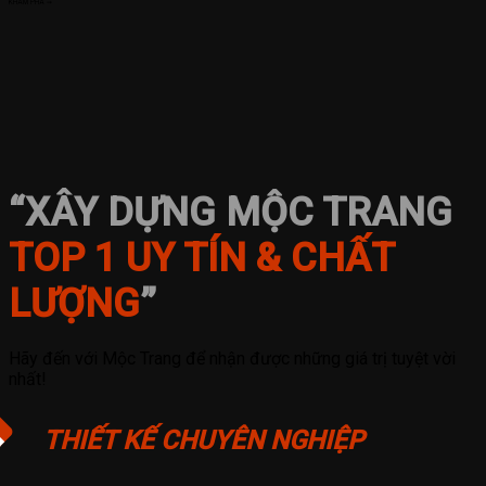
KHÁM PHÁ ➞
“XÂY DỰNG MỘC TRANG
TOP 1 UY TÍN & CHẤT
LƯỢNG
”
Hãy đến với Mộc Trang để nhận được những giá trị tuyệt vời
nhất!
1
THIẾT KẾ CHUYÊN NGHIỆP