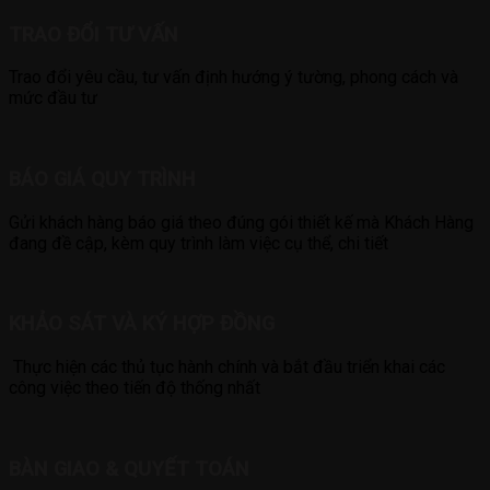
TRAO ĐỔI TƯ VẤN
Trao đổi yêu cầu, tư vấn định hướng ý tường, phong cách và
mức đầu tư
BÁO GIÁ QUY TRÌNH
Gửi khách hàng báo giá theo đúng gói thiết kế mà Khách Hàng
đang đề cập, kèm quy trình làm việc cụ thể, chi tiết
KHẢO SÁT VÀ KÝ HỢP ĐỒNG
Thực hiện các thủ tục hành chính và bắt đầu triển khai các
công việc theo tiến độ thống nhất
BÀN GIAO & QUYẾT TOÁN