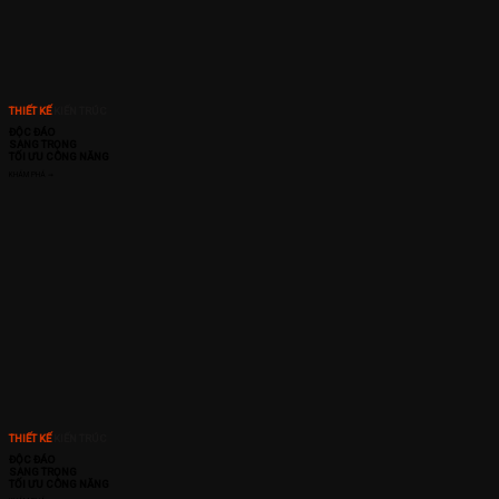
THIẾT KẾ
KIẾN TRÚC
ĐỘC ĐÁO
SANG TRỌNG
TỐI ƯU CÔNG NĂNG
KHÁM PHÁ ➞
THIẾT KẾ
KIẾN TRÚC
ĐỘC ĐÁO
SANG TRỌNG
TỐI ƯU CÔNG NĂNG