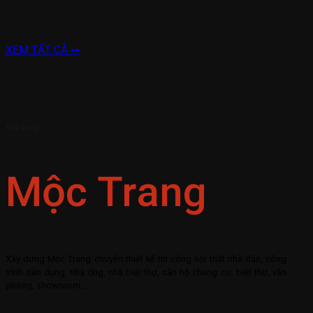
XEM TẤT CẢ ➞
Xây dựng
Mộc Trang
Xây dựng Mộc Trang chuyên thiết kế thi công nội thất nhà dân, công
trình dân dụng, nhà ống, nhà biệt thự, căn hộ chung cư, biệt thự, văn
phòng, showroom,…