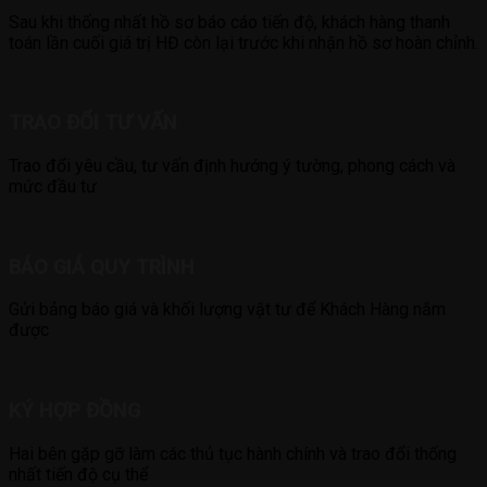
Sau khi thống nhất hồ sơ báo cáo tiến độ, khách hàng thanh
toán lần cuối giá trị HĐ còn lại trước khi nhận hồ sơ hoàn chỉnh.
TRAO ĐỔI TƯ VẤN
Trao đổi yêu cầu, tư vấn định hướng ý tường, phong cách và
mức đầu tư
BÁO GIÁ QUY TRÌNH
Gửi bảng báo giá và khối lượng vật tư để Khách Hàng nắm
được
KÝ HỢP ĐỒNG
Hai bên gặp gỡ làm các thủ tục hành chính và trao đổi thống
nhất tiến độ cụ thể