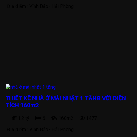
Địa điểm :
Vĩnh Bảo- Hải Phòng
THIẾT KẾ NHÀ Ở MÁI NHẬT 1 TẦNG VỚI DIỆN
TÍCH 160m2
1.2 tỷ
6
160m2
1477
Địa điểm :
Vĩnh Bảo- Hải Phòng