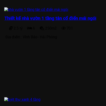
Thiết kế nhà vườn 1 tầng tân cổ điển mái ngói
2.5 tỷ
6
250m2
701
Địa điểm :
Vĩnh Bảo- Hải Phòng