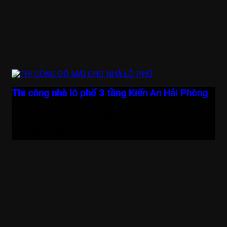
Thi công nhà lô phố 3 tầng Kiến An Hải Phòng
1,4
8
5x18m
512
Địa điểm :
Kiến An, Hải Phòng