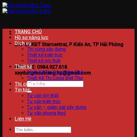
Bỏ
qua
nội
dung
TRANG CHỦ
Hồ sơ năng lực
Dịch vụ
Lk1-09 KĐT Starcentral, P Kiến An, TP Hải Phòng
Thi công xây dựng
Thiết kế kiến trúc
Thiết kế nội thất
Thiết kế
HOTLINE: 0984.927.618
Thiết Kế Thi Công Nhà Phố
xaydungmoctrang.hp@gmail.com
Thiết Kế Thi Công Biệt Thự
Tìm
Thi công xây dựng
kiếm:
Tin tức
Tư vấn nội thất
Tư vấn kiến trúc
Tư vấn – giám sát xây dựng
Tư vấn phong thuỷ
Liên Hệ
Tìm
kiếm: