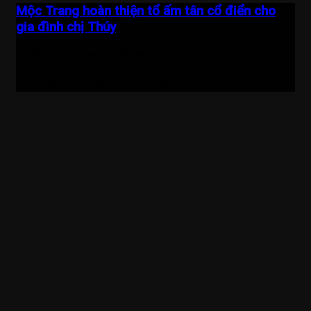
Mộc Trang hoàn thiện tổ ấm tân cổ điển cho
gia đình chị Thúy
1.8 tỷ
8
80m2
681
Địa điểm :
Lê Chân - Hải Phòng