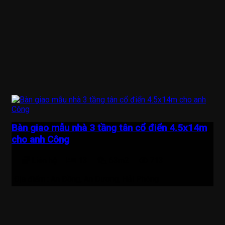
Bàn giao mẫu nhà 3 tầng tân cổ điển 4.5x14m
cho anh Công
Liên hệ
13
63m2
713
Địa điểm :
An Đồng, An Dương, Hải Phòng