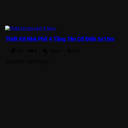
Thiết Kế Nhà Phố 4 Tầng Tân Cổ Điển 5x15m
LH
8
75m2
501
Địa điểm :
Hải Phòng