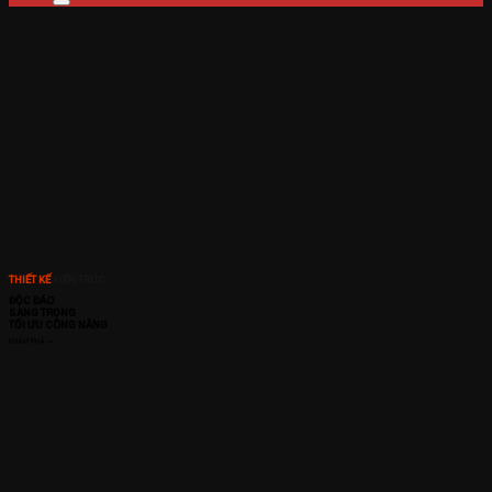
THIẾT KẾ
KIẾN TRÚC
ĐỘC ĐÁO
SANG TRỌNG
TỐI ƯU CÔNG NĂNG
KHÁM PHÁ ➞