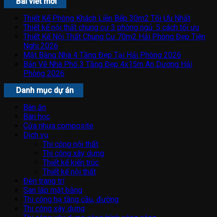
Bài viết mới
Thiết Kế Phòng Khách Liền Bếp 30m2 Tối Ưu Nhất
Thiết kế nội thất chung cư 3 phòng ngủ: 5 cách tối ưu
Thiết Kế Nội Thất Chung Cư 70m2 Hải Phòng Đẹp Tiện
Nghi 2026
Mặt Bằng Nhà 4 Tầng Đẹp Tại Hải Phòng 2026
Bản Vẽ Nhà Phố 3 Tầng Đẹp 4x15m An Dương Hải
Phòng 2026
Danh mục dự án
Bàn ăn
Bàn học
Cửa nhựa composite
Dịch vụ
Thi công nội thất
Thi công xây dựng
Thiết kế kiến trúc
Thiết kế nội thất
Đèn trang trí
San lấp mặt bằng
Thi công hạ tầng cầu, đường
Thi công xây dựng