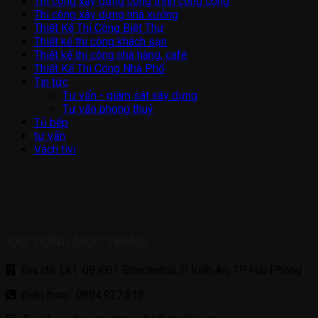
Thi công xây dựng công trình công cộng
Thi công xây dựng nhà xưởng
Thiết Kế Thi Công Biệt Thự
Thiết kế thi công khách sạn
Thiết kế thi công nhà hàng, café
Thiết Kế Thi Công Nhà Phố
Tin tức
Tư vấn - giám sát xây dựng
Tư vấn phong thuỷ
Tủ bếp
tư vấn
Vách tivi
XÂY DỰNG MỘC TRANG
Địa chỉ: Lk1-09 KĐT Starcentral, P Kiến An, TP Hải Phòng
Điện thoại: 0984.927.618