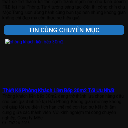
thất sẽ trở thành lợi thế cạnh tranh mạnh mẽ cho kinh doanh
F&B tại Hải Phòng. Từ ý tưởng sáng tạo đến thi công chỉn chu,
Mộc Trang luôn đồng hành cùng bạn tạo nên những không gian
không chỉ đẹp mà còn thực sự hiệu quả.
TIN CÙNG CHUYÊN MỤC
Thiết Kế Phòng Khách Liền Bếp 30m2 Tối Ưu Nhất
Phòng khách liền bếp 30m2 đang trở thành lựa chọn hàng đầu
cho các gia đình trẻ tại Hải Phòng. Không gian mở này không
chỉ giúp tối ưu diện tích hạn chế mà còn tạo sự kết nối ấm
cúng giữa các thành viên. Với kinh nghiệm thi công chuyên
nghiệp, Công ty Mộc
Th7 26, 2026