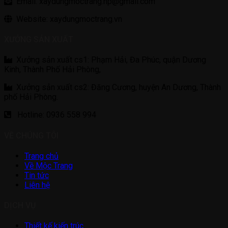
Email: xaydungmoctrang.hp@gmail.com
Website: xaydungmoctrang.vn
XƯỞNG SẢN XUẤT
Xưởng sản xuất cs1: Phạm Hải, Đa Phúc, quận Dương
Kinh, Thành Phố Hải Phòng,
Xưởng sản xuất cs2: Đăng Cương, huyện An Dương, Thành
phố Hải Phòng.
Hotline: 0936 558 994
VỀ CHÚNG TÔI
Trang chủ
Về Mộc Trang
Tin tức
Liên hệ
DỊCH VỤ
Thiết kế kiến trúc