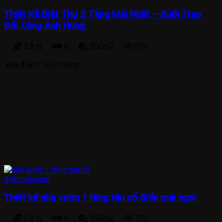
Thiết Kế Biệt Thự 2 Tầng Mái Nhật – Buổi Trao
Đổi Cùng Anh Hùng
2.2 tỷ
8
200m2
874
Địa điểm :
Hải Phòng
Thiết kế nhà vườn 1 tầng tân cổ điển mái ngói
2.5 tỷ
6
250m2
702