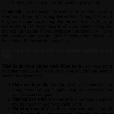
buổi tối, ánh sáng ấm 3000K tạo không khí gần gũi.
Về
nội thất
, toàn bộ bàn ghế được sản xuất trực tiếp tại xưởng
Mộc Trang (Phạm Hải, Dương Kinh và Đăng Cương, An Dương)
từ gỗ óc chó cao cấp, kết hợp đệm da xanh lá êm ái. Kệ trưng
bày tường và vách ngăn trang trí sử dụng veneer chống ẩm,
phù hợp khí hậu Hải Phòng. Wallpaper họa tiết hoa lá – chim
chóc mang lại cảm giác gần gũi thiên nhiên, đồng thời giúp hút
ẩm và tăng độ sâu cho không gian hẹp.
Quy Trình Thi Công Cải Tạo Chuyên Nghiệp & Chi
Tiết
Thiết kế thi công cải tạo Quán Mầm Xanh
được Mộc Trang
thực hiện theo quy trình 4 giai đoạn khép kín, đảm bảo tiến độ
và chất lượng cao nhất:
Khảo sát thực địa
: Đo đạc chính xác, phân tích lưu
lượng khách, hướng gió, nguồn sáng tự nhiên và nhu cầu
vận hành của chủ quán.
Thiết kế 3D chi tiết
: Trình bày nhiều phương án, cho phép
chủ đầu tư chỉnh sửa trước khi thi công.
Thi công thực tế
: Phá dỡ có kiểm soát, sửa chữa kết
cấu, thi công thạch cao trần, sơn chống ẩm, lát sàn gỗ