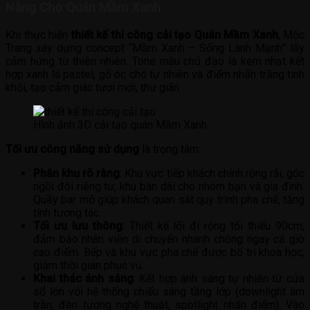
Năng Cho Quán Mầm Xanh
Khi thực hiện
thiết kế thi công cải tạo Quán Mầm Xanh
, Mộc
Trang xây dựng concept “Mầm Xanh – Sống Lành Mạnh” lấy
cảm hứng từ thiên nhiên. Tone màu chủ đạo là kem nhạt kết
hợp xanh lá pastel, gỗ óc chó tự nhiên và điểm nhấn trắng tinh
khôi, tạo cảm giác tươi mới, thư giãn.
Hình ảnh 3D cải tạo quán Mầm Xanh
Tối ưu công năng sử dụng
là trọng tâm:
Phân khu rõ ràng
: Khu vực tiếp khách chính rộng rãi, góc
ngồi đôi riêng tư, khu bàn dài cho nhóm bạn và gia đình.
Quầy bar mở giúp khách quan sát quy trình pha chế, tăng
tính tương tác.
Tối ưu lưu thông
: Thiết kế lối đi rộng tối thiểu 90cm,
đảm bảo nhân viên di chuyển nhanh chóng ngay cả giờ
cao điểm. Bếp và khu vực pha chế được bố trí khoa học,
giảm thời gian phục vụ.
Khai thác ánh sáng
: Kết hợp ánh sáng tự nhiên từ cửa
sổ lớn với hệ thống chiếu sáng tầng lớp (downlight âm
trần, đèn tường nghệ thuật, spotlight nhấn điểm). Vào