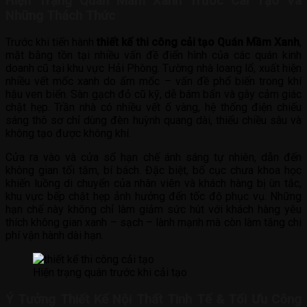
Hiện Trạng Quán Mầm Xanh Trước Cải Tạo Và
Những Thách Thức
Trước khi tiến hành
thiết kế thi công cải tạo Quán Mầm Xanh
,
mặt bằng tồn tại nhiều vấn đề điển hình của các quán kinh
doanh cũ tại khu vực Hải Phòng. Tường nhà loang lổ, xuất hiện
nhiều vết mốc xanh do ẩm mốc – vấn đề phổ biến trong khí
hậu ven biển. Sàn gạch đỏ cũ kỹ, dễ bám bẩn và gây cảm giác
chật hẹp. Trần nhà có nhiều vết ố vàng, hệ thống điện chiếu
sáng thô sơ chỉ dùng đèn huỳnh quang dài, thiếu chiều sâu và
không tạo được không khí.
Cửa ra vào và cửa sổ hạn chế ánh sáng tự nhiên, dẫn đến
không gian tối tăm, bí bách. Đặc biệt, bố cục chưa khoa học
khiến luồng di chuyển của nhân viên và khách hàng bị ùn tắc,
khu vực bếp chật hẹp ảnh hưởng đến tốc độ phục vụ. Những
hạn chế này không chỉ làm giảm sức hút với khách hàng yêu
thích không gian xanh – sạch – lành mạnh mà còn làm tăng chi
phí vận hành dài hạn.
Hiện trạng quán trước khi cải tạo
Ý Tưởng Thiết Kế Nội Thất Tinh Tế & Tối Ưu Công