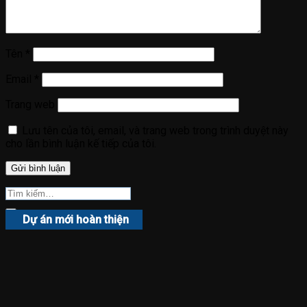
Tên
*
Email
*
Trang web
Lưu tên của tôi, email, và trang web trong trình duyệt này
cho lần bình luận kế tiếp của tôi.
Dự án mới hoàn thiện