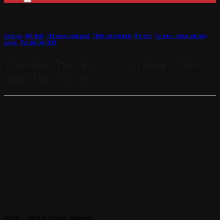
Dịch vụ
,
Nội thất
,
Thi công nhà phố
,
Thiết kế nội thất
,
Tin tức
,
Tư vấn - giám sát xây
dựng
,
Tư vấn nội thất
Thiết Kế Thi Công Cải Tạo Quán Mầm
Xanh Hải Phòng
5/5 - (322 bình chọn)