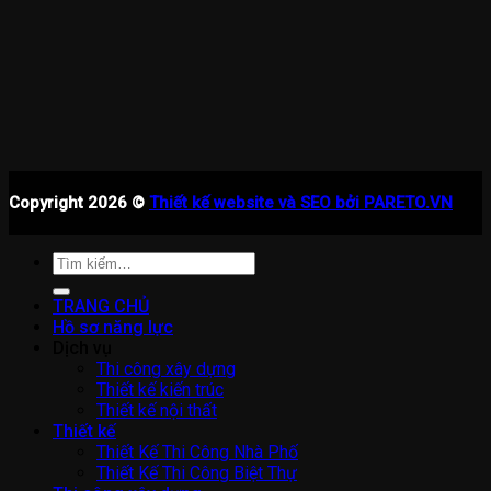
Copyright 2026 ©
Thiết kế website và SEO bởi PARETO.VN
Tìm
kiếm:
TRANG CHỦ
Hồ sơ năng lực
Dịch vụ
Thi công xây dựng
Thiết kế kiến trúc
Thiết kế nội thất
Thiết kế
Thiết Kế Thi Công Nhà Phố
Thiết Kế Thi Công Biệt Thự