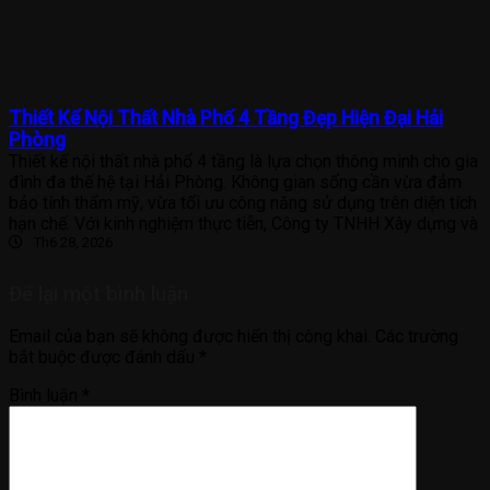
Thiết Kế Nội Thất Nhà Phố 4 Tầng Đẹp Hiện Đại Hải
Phòng
Thiết kế nội thất nhà phố 4 tầng là lựa chọn thông minh cho gia
đình đa thế hệ tại Hải Phòng. Không gian sống cần vừa đảm
bảo tính thẩm mỹ, vừa tối ưu công năng sử dụng trên diện tích
hạn chế. Với kinh nghiệm thực tiễn, Công ty TNHH Xây dựng và
Th6 28, 2026
Để lại một bình luận
Email của bạn sẽ không được hiển thị công khai.
Các trường
bắt buộc được đánh dấu
*
Bình luận
*