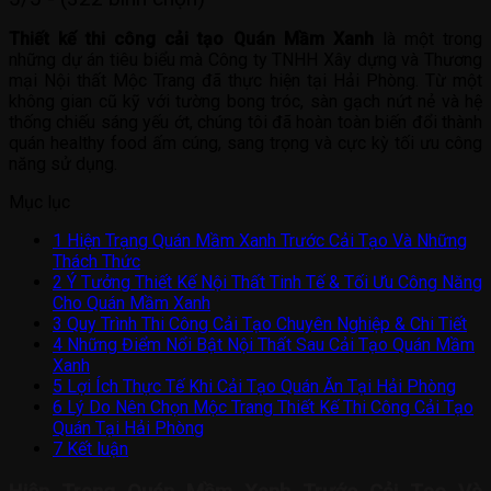
Thiết kế thi công cải tạo Quán Mầm Xanh
là một trong
những dự án tiêu biểu mà Công ty TNHH Xây dựng và Thương
mại Nội thất Mộc Trang đã thực hiện tại Hải Phòng. Từ một
không gian cũ kỹ với tường bong tróc, sàn gạch nứt nẻ và hệ
thống chiếu sáng yếu ớt, chúng tôi đã hoàn toàn biến đổi thành
quán healthy food ấm cúng, sang trọng và cực kỳ tối ưu công
năng sử dụng.
Mục lục
1
Hiện Trạng Quán Mầm Xanh Trước Cải Tạo Và Những
Thách Thức
2
Ý Tưởng Thiết Kế Nội Thất Tinh Tế & Tối Ưu Công Năng
Cho Quán Mầm Xanh
3
Quy Trình Thi Công Cải Tạo Chuyên Nghiệp & Chi Tiết
4
Những Điểm Nổi Bật Nội Thất Sau Cải Tạo Quán Mầm
Xanh
5
Lợi Ích Thực Tế Khi Cải Tạo Quán Ăn Tại Hải Phòng
6
Lý Do Nên Chọn Mộc Trang Thiết Kế Thi Công Cải Tạo
Quán Tại Hải Phòng
7
Kết luận