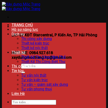
Bỏ
qua
nội
dung
TRANG CHỦ
Hồ sơ năng lực
Dịch vụ
Lk1-09 KĐT Starcentral, P Kiến An, TP Hải Phòng
Thi công xây dựng
Thiết kế kiến trúc
Thiết kế nội thất
Thiết kế
HOTLINE: 0984.927.618
Thiết Kế Thi Công Nhà Phố
xaydungmoctrang.hp@gmail.com
Thiết Kế Thi Công Biệt Thự
Tìm
Thi công xây dựng
kiếm:
Tin tức
Tư vấn nội thất
Tư vấn kiến trúc
Tư vấn – giám sát xây dựng
Tư vấn phong thuỷ
Liên Hệ
Tìm
kiếm: