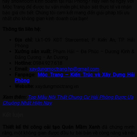
hay showroom kinh doanh tại Hải Phòng? Hãy liên hệ ngay với
Mộc Trang để được tư vấn miễn phí, khảo sát thực tế và nhận
báo giá chi tiết. Chúng tôi cam kết mang đến giải pháp tối ưu
nhất cho không gian kinh doanh của bạn!
Thông tin liên hệ:
Địa chỉ:
Lk1-09 KĐT Starcentral, P. Kiến An, TP. Hải
Phòng
Xưởng sản xuất:
Phạm Hải – Đa Phúc – Dương Kinh &
Đăng Cương – An Dương
Hotline:
0984.927.618
Email:
xaydungmoctrang.hp@gmail.com
Fanpage:
Mộc Trang – Kiến Trúc và Xây Dựng Hải
Phòng
Website:
xaydungmoctrang.vn
Xem thêm:
Top Mẫu Nội Thất Chung Cư Hải Phòng Được Ưa
Chuộng Nhất Hiện Nay
Kết luận
Thiết kế thi công cải tạo Quán Mầm Xanh
đã chứng minh
rằng, một không gian được đầu tư bài bản về công năng và nội