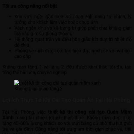
Tối ưu công năng nổi bật
:
Khu vực ngồi gần cửa sổ nhận ánh sáng tự nhiên, lý
tưởng cho khách làm việc hoặc chụp ảnh.
Vách ngăn kính và kệ trang trí giúp phân chia không gian
mà vẫn giữ sự thông thoáng.
Hệ thống quạt trần và điều hòa giấu kín duy trì nhiệt độ
dễ chịu.
Phòng vệ sinh được cải tạo hiện đại, sạch sẽ với vật liệu
cao cấp.
Không gian tầng 1 và tầng 2 đều được khai thác tối đa, tạo
tổng thể hài hòa, chuyên nghiệp.
Không gian quán tầng 2
Lợi Ích Thực Tế Khi Cải Tạo Quán Ăn Tại Hải Phòng
Tại Hải Phòng, việc
thiết kế thi công cải tạo Quán Mầm
Xanh
mang lại nhiều lợi ích thiết thực. Không gian đẹp giúp
tăng 40-60% lượng khách so với mặt bằng cũ nhờ thu hút giới
trẻ và gia đình. Công năng tối ưu giảm thời gian phục vụ, tiết