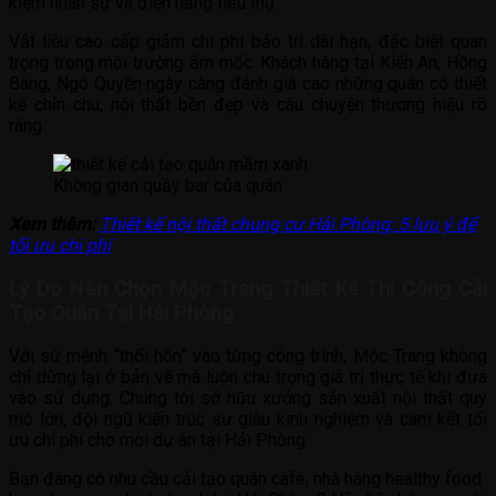
kiệm nhân sự và điện năng tiêu thụ.
Vật liệu cao cấp giảm chi phí bảo trì dài hạn, đặc biệt quan
trọng trong môi trường ẩm mốc. Khách hàng tại Kiến An, Hồng
Bàng, Ngô Quyền ngày càng đánh giá cao những quán có thiết
kế chỉn chu, nội thất bền đẹp và câu chuyện thương hiệu rõ
ràng.
Không gian quầy bar của quán
Xem thêm:
Thiết kế nội thất chung cư Hải Phòng: 5 lưu ý để
tối ưu chi phí
Lý Do Nên Chọn Mộc Trang Thiết Kế Thi Công Cải
Tạo Quán Tại Hải Phòng
Với sứ mệnh “thổi hồn” vào từng công trình, Mộc Trang không
chỉ dừng lại ở bản vẽ mà luôn chú trọng giá trị thực tế khi đưa
vào sử dụng. Chúng tôi sở hữu xưởng sản xuất nội thất quy
mô lớn, đội ngũ kiến trúc sư giàu kinh nghiệm và cam kết tối
ưu chi phí cho mọi dự án tại Hải Phòng.
Bạn đang có nhu cầu cải tạo quán cafe, nhà hàng healthy food