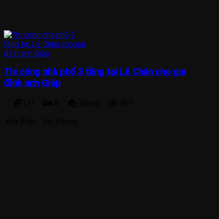
Thi công nhà phố 3 tầng tại Lê Chân cho gia
đình anh Giáp
LH
6
60m2
767
Địa điểm :
Hải Phòng