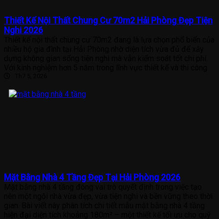
Thiết Kế Nội Thất Chung Cư 70m2 Hải Phòng Đẹp Tiện
Nghi 2026
Thiết kế nội thất chung cư 70m2 đang là lựa chọn phổ biến của
nhiều hộ gia đình tại Hải Phòng nhờ diện tích vừa đủ để xây
dựng không gian sống tiện nghi mà vẫn kiểm soát tốt chi phí.
Với kinh nghiệm hơn 5 năm trong lĩnh vực thiết kế và thi công
Th7 5, 2026
Mặt Bằng Nhà 4 Tầng Đẹp Tại Hải Phòng 2026
Mặt bằng nhà 4 tầng đóng vai trò quyết định trong việc tạo
nên một ngôi nhà vừa đẹp, vừa tiện nghi và bền vững theo thời
gian. Bài viết này phân tích chi tiết mẫu mặt bằng nhà 4 tầng
hiện đại diện tích khoảng 180m² – một thiết kế tối ưu cho quỹ