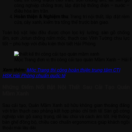
công nghiệp chống trơn, lắp đặt hệ thống điện – nước –
điều hòa âm trần.
Hoàn thiện & Nghiệm thu
: Trang trí nội thất, lắp đặt rèm
cửa, cây xanh, kiểm tra tổng thể trước bàn giao.
Toàn bộ vật liệu đều được chọn lọc kỹ lưỡng: sàn gỗ chống
ẩm, sơn Jotun chống nấm mốc, thạch cao Vĩnh Tường chịu lực
tốt – phù hợp với điều kiện thời tiết Hải Phòng.
Mộc Trang đơn vị thi công cải tạo quán Mầm Xanh – Hải 
Xem thêm:
Mộc Trang thi công hoàn thiện trung tâm CTI
HSK Hải Phòng chuẩn quốc tế
Những Điểm Nổi Bật Nội Thất Sau Cải Tạo Quán
Mầm Xanh
Sau cải tạo, Quán Mầm Xanh sở hữu không gian thoáng đãng
với trần thạch cao phẳng kết hợp phào chỉ tinh tế. Sàn gỗ công
nghiệp vân gỗ sang trọng, dễ lau chùi và cách âm tốt. Hệ thống
bàn ghế đồng bộ, chiều cao chuẩn ergonomics giúp khách ngồi
thoải mái lâu dài.