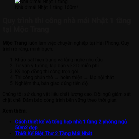
Nhà ở mái Nhật 1 tầng 160m²
Quy trình thi công nhà mái Nhật 1 tầng
tại Mộc Trang
Mộc Trang
luôn làm việc chuyên nghiệp tại Hải Phòng. Quy
trình rõ ràng, minh bạch:
Khảo sát hiện trạng và lắng nghe nhu cầu.
Tư vấn ý tưởng, lập bản vẽ 3D miễn phí.
Ký hợp đồng thi công trọn gói.
Thi công phần thô → hoàn thiện → lắp nội thất.
Nghiệm thu, bàn giao đúng tiến độ.
Chúng tôi sử dụng vật liệu chất lượng cao. Đội ngũ giám sát
chặt chẽ. Đảm bảo công trình bền vững theo thời gian.
Xem thêm:
Cách thiết kế và tổng hợp nhà 1 tầng 2 phòng ngủ
50m2 đẹp
Thiết Kế Biệt Thự 2 Tầng Mái Nhật