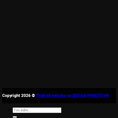
Copyright 2026 ©
Thiết kế website và SEO bởi PARETO.VN
Tìm
kiếm: