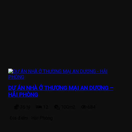
DỰ ÁN NHÀ Ở THƯƠNG MẠI AN DƯƠNG –
HẢI PHÒNG
36 tỷ
12
100m2
684
Địa điểm :
Hải Phòng