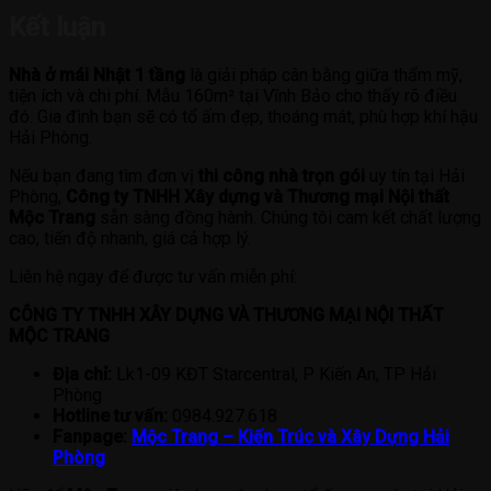
Kết luận
Nhà ở mái Nhật 1 tầng
là giải pháp cân bằng giữa thẩm mỹ,
tiện ích và chi phí. Mẫu 160m² tại Vĩnh Bảo cho thấy rõ điều
đó. Gia đình bạn sẽ có tổ ấm đẹp, thoáng mát, phù hợp khí hậu
Hải Phòng.
Nếu bạn đang tìm đơn vị
thi công nhà trọn gói
uy tín tại Hải
Phòng,
Công ty TNHH Xây dựng và Thương mại Nội thất
Mộc Trang
sẵn sàng đồng hành. Chúng tôi cam kết chất lượng
cao, tiến độ nhanh, giá cả hợp lý.
Liên hệ ngay để được tư vấn miễn phí:
CÔNG TY TNHH XÂY DỰNG VÀ THƯƠNG MẠI NỘI THẤT
MỘC TRANG
Địa chỉ:
Lk1-09 KĐT Starcentral, P Kiến An, TP Hải
Phòng
Hotline tư vấn:
0984.927.618
Fanpage:
Mộc Trang – Kiến Trúc và Xây Dựng Hải
Phòng