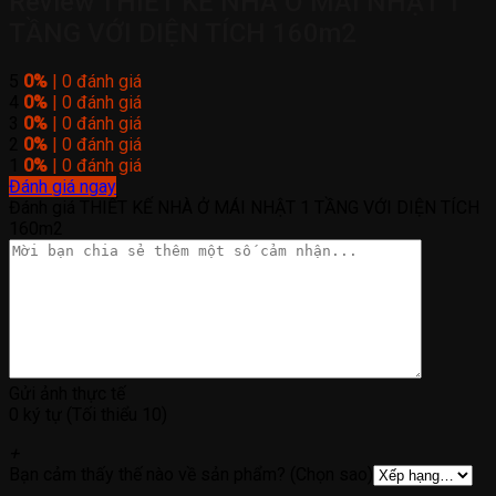
Review THIẾT KẾ NHÀ Ở MÁI NHẬT 1
TẦNG VỚI DIỆN TÍCH 160m2
5
0%
| 0 đánh giá
4
0%
| 0 đánh giá
3
0%
| 0 đánh giá
2
0%
| 0 đánh giá
1
0%
| 0 đánh giá
Đánh giá ngay
Đánh giá THIẾT KẾ NHÀ Ở MÁI NHẬT 1 TẦNG VỚI DIỆN TÍCH
160m2
Gửi ảnh thực tế
0 ký tự (Tối thiểu 10)
+
Bạn cảm thấy thế nào về sản phẩm? (Chọn sao)