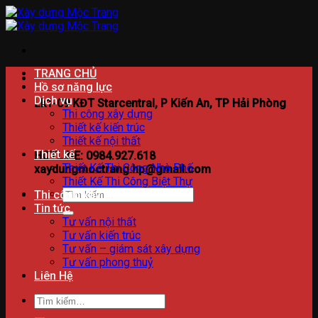
Bỏ
qua
nội
dung
TRANG CHỦ
Hồ sơ năng lực
Dịch vụ
Lk1-09 KĐT Starcentral, P Kiến An, TP Hải Phòng
Thi công xây dựng
Thiết kế kiến trúc
Thiết kế nội thất
Thiết kế
HOTLINE: 0984.927.618
Thiết Kế Thi Công Nhà Phố
xaydungmoctrang.hp@gmail.com
Thiết Kế Thi Công Biệt Thự
Tìm
Thi công xây dựng
kiếm:
Tin tức
Tư vấn nội thất
Tư vấn kiến trúc
Tư vấn – giám sát xây dựng
Tư vấn phong thuỷ
Liên Hệ
Tìm
kiếm: