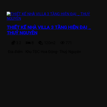
THIẾT KẾ NHÀ VILLA 3 TẦNG HIỆN ĐẠI _
THUỶ NGUYÊN
3.2
8
120m2
771
Địa điểm :
Khu TĐC Hoa Động- Thuỷ Nguyên