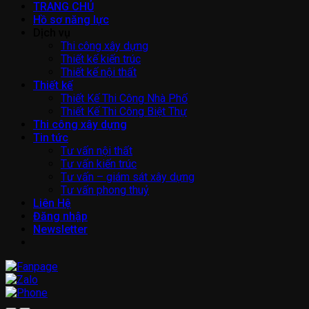
TRANG CHỦ
Hồ sơ năng lực
Dịch vụ
Thi công xây dựng
Thiết kế kiến trúc
Thiết kế nội thất
Thiết kế
Thiết Kế Thi Công Nhà Phố
Thiết Kế Thi Công Biệt Thự
Thi công xây dựng
Tin tức
Tư vấn nội thất
Tư vấn kiến trúc
Tư vấn – giám sát xây dựng
Tư vấn phong thuỷ
Liên Hệ
Đăng nhập
Newsletter