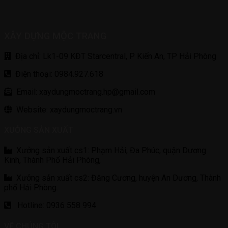
XÂY DỰNG MỘC TRANG
Địa chỉ: Lk1-09 KĐT Starcentral, P Kiến An, TP Hải Phòng
Điện thoại: 0984.927.618
Email: xaydungmoctrang.hp@gmail.com
Website: xaydungmoctrang.vn
XƯỞNG SẢN XUẤT
Xưởng sản xuất cs1: Phạm Hải, Đa Phúc, quận Dương
Kinh, Thành Phố Hải Phòng,
Xưởng sản xuất cs2: Đăng Cương, huyện An Dương, Thành
phố Hải Phòng.
Hotline: 0936 558 994
VỀ CHÚNG TÔI