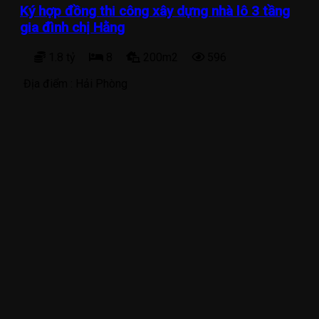
Ký hợp đồng thi công xây dựng nhà lô 3 tầng
gia đình chị Hằng
1.8 tỷ
8
200m2
596
Địa điểm :
Hải Phòng