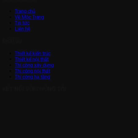
Trang chủ
Về Mộc Trang
Tin tức
Liên hệ
DỊCH VỤ
Thiết kế kiến trúc
Thiết kế nội thất
Thi công xây dựng
Thi công nội thất
Thi công hạ tầng
KẾT NỐI VỚI CHÚNG TÔI