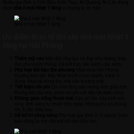
Nhiều gia đình ở Vĩnh Bảo, Kiến Thụy, An Dương, An Lão đang
chọn
nhà ở mái Nhật 1 tầng
vì những lý do trên.
Nhà ờ mái Nhật 1 tầng
Ưu điểm thực tế khi xây nhà mái Nhật 1
tầng tại Hải Phòng
Thẩm mỹ cao
Mái dốc nhẹ tạo vẻ đẹp nhẹ nhàng, hiện
đại pha truyền thống. Dễ kết hợp sân vườn, cây xanh.
Phù hợp khí hậu địa phương
Mùa mưa Hải Phòng
thường kéo dài. Mái Nhật thoát nước nhanh, tránh ứ
đọng. Mùa hè nóng ẩm, nhà vẫn thoáng mát.
Tiết kiệm chi phí
Chỉ một tầng nên móng đơn giản hơn.
Khung kết cấu nhẹ, giảm chi phí vật liệu và nhân công.
Không gian sống thoải mái
Cửa sổ lớn, cửa kính mở
rộng. Ánh sáng tự nhiên tràn ngập. Không khí lưu thông
tốt, ít cần điều hòa.
Dễ bố trí công năng
Phù hợp gia đình 3–5 người. Đảm
bảo riêng tư mà vẫn kết nối các khu vực.