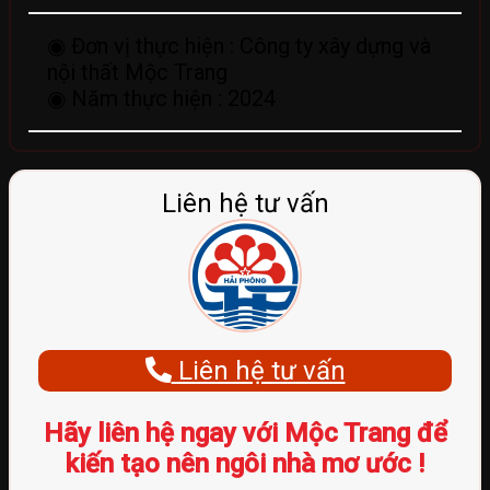
◉ Đơn vị thực hiện :
Công ty xây dựng và
nội thất Mộc Trang
◉ Năm thực hiện :
2024
Liên hệ tư vấn
Liên hệ tư vấn
Hãy liên hệ ngay với Mộc Trang để
kiến tạo nên ngôi nhà mơ ước !