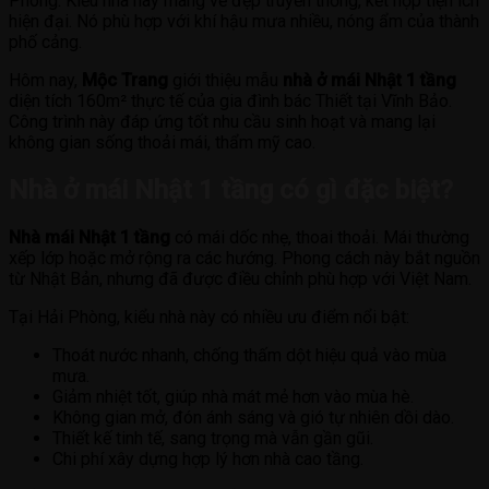
Phòng. Kiểu nhà này mang vẻ đẹp truyền thống, kết hợp tiện ích
hiện đại. Nó phù hợp với khí hậu mưa nhiều, nóng ẩm của thành
phố cảng.
Hôm nay,
Mộc Trang
giới thiệu mẫu
nhà ở mái Nhật 1 tầng
diện tích 160m² thực tế của gia đình bác Thiết tại Vĩnh Bảo.
Công trình này đáp ứng tốt nhu cầu sinh hoạt và mang lại
không gian sống thoải mái, thẩm mỹ cao.
Nhà ở mái Nhật 1 tầng có gì đặc biệt?
Nhà mái Nhật 1 tầng
có mái dốc nhẹ, thoai thoải. Mái thường
xếp lớp hoặc mở rộng ra các hướng. Phong cách này bắt nguồn
từ Nhật Bản, nhưng đã được điều chỉnh phù hợp với Việt Nam.
Tại Hải Phòng, kiểu nhà này có nhiều ưu điểm nổi bật:
Thoát nước nhanh, chống thấm dột hiệu quả vào mùa
mưa.
Giảm nhiệt tốt, giúp nhà mát mẻ hơn vào mùa hè.
Không gian mở, đón ánh sáng và gió tự nhiên dồi dào.
Thiết kế tinh tế, sang trọng mà vẫn gần gũi.
Chi phí xây dựng hợp lý hơn nhà cao tầng.