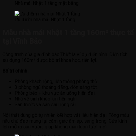
Nhà mái Nhật 1 tầng mặt bằng
Ưu điểm nhà mái Nhật 1 tầng
Mẫu nhà mái Nhật 1 tầng 160m² thực tế
tại Vĩnh Bảo
Công trình của gia đình bác Thiết là ví dụ điển hình. Diện tích
sử dụng 160m² được bố trí khoa học, tiện lợi.
Bố trí chính:
Phòng khách rộng, liên thông phòng thờ.
3 phòng ngủ thoáng đãng, đón sáng tốt.
Phòng bếp + khu vực ăn uống hiện đại.
Nhà vệ sinh khép kín tiện nghi.
Sân trước và sân sau rộng rãi.
Nội thất dùng gỗ tự nhiên kết hợp vật liệu hiện đại. Tông màu
nâu chủ đạo mang lại cảm giác ấm áp, sang trọng. Cửa kính
lớn mở ra sân vườn, giúp không gian luôn tươi mới.