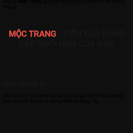
Hãy để
Mộc Trang
giúp bạn xây dựng tổ ấm mơ ước tại Hải
Phòng!
MỘC TRANG
- KIẾN TẠO ĐẲNG
CẤP NGÔI NHÀ CỦA BẠN
Đẳng cấp thiết kế
Liên tục đổi mới, sáng tạo cũng như cập nhật những phong
cách quốc tế để tạo ra những thiết kế đẳng cấp