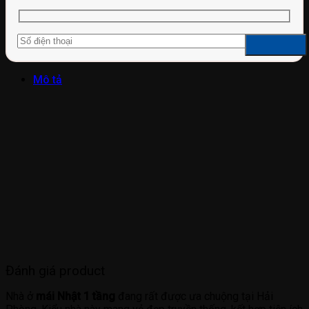
Mô tả
Đánh giá product
Nhà ở
mái Nhật 1 tầng
đang rất được ưa chuộng tại Hải