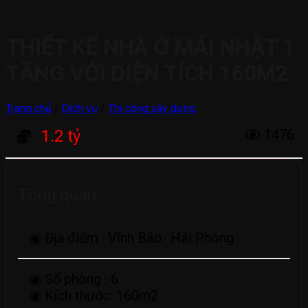
THIẾT KẾ NHÀ Ở MÁI NHẬT 1
TẦNG VỚI DIỆN TÍCH 160M2
Trang chủ
/
Dịch vụ
/
Thi công xây dựng
1.2 tỷ
1476
Tổng quan
◉ Địa điểm :
Vĩnh Bảo- Hải Phòng
◉ Số phòng :
6
◉ Kích thước:
160m2