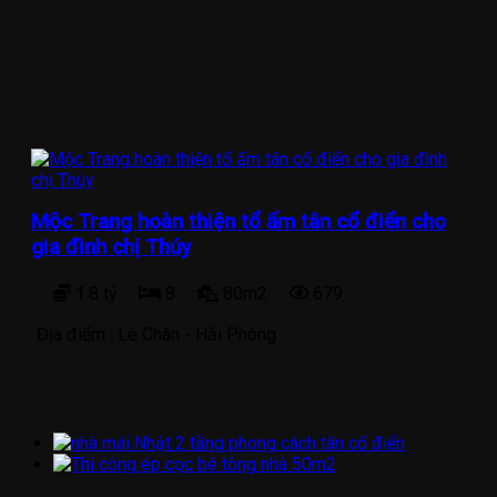
Mộc Trang hoàn thiện tổ ấm tân cổ điển cho
gia đình chị Thúy
1.8 tỷ
8
80m2
679
Địa điểm :
Lê Chân - Hải Phòng