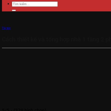
Tìm
kiếm:
Tin tức
Cách thiết kế và tổng hợp nhà 1 tầng 2
5/5 - (379 bình chọn)