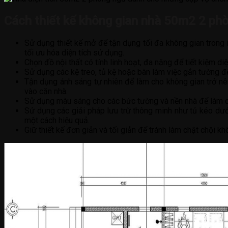
Cách thiết kế không gian nhà 50m2 2 phòn
Sử dụng thiết kế mở để tận dụng tối đa không gian trong
tối ưu hóa diện tích sử dụng.
Chọn đồ nội thất có tính linh hoạt, đa năng để tiết kiệm d
Sử dụng các kệ treo, tủ kệ hoặc bàn làm việc gắn tường để 
Tận dụng ánh sáng tự nhiên để làm cho không gian trở nê
vào căn nhà.
Sử dụng màu sáng cho các bức tường và nền nhà để làm cho
Sử dụng các giải pháp lưu trữ thông minh như tủ kéo dưới
một cách hiệu quả.
Giữ thiết kế đơn giản và tối giản để tránh làm chật chội k