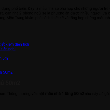
dựng phổ biến. Đây là mẫu nhà sẽ phù hợp cho những người trẻ v
 ra, căn nhà 2 phòng ngủ sẽ là phương án được nhiều người lựa ch
 dựng Mộc Trang khám phá cách thiết kế và tổng hợp những mẫu
nh
ết kiệm diện tích
tiện nghi
ền 5m
ích 50m2
gủ 50m2
 bạn. Thông thường với một
mẫu nhà 1 tầng 50m2
như này sẽ gồ