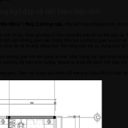
g ngủ đẹp và tiết kiệm diện tích
nhà 50m2 1 tầng 2 phòng ngủ.
Hãy kết hợp phòng khách, phòng
iện tích. Ví dụ, chọn giường có hộc chứa đồ, bàn ăn có thể gập lại.
tiết kiệm không gian sàn. Đồng thời tạo ra không gian lưu trữ và 
n rộng rãi và thoáng đãng hơn. Mở rộng cửa sổ, sử dụng cửa sổ 
 không gian trở nên rộng rãi hơn. Màu trắng, be, xám nhạt là n
 giường, kệ treo trên tường. Ngoài ra là kệ để sách tích hợp với
hông gian. Tránh sử dụng quá nhiều đồ trang trí hoặc đồ nội thất l