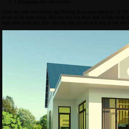
1 phòng ngủ nhỏ cho trẻ nhỏ
Theo đó, diện tích phòng ngủ thường được giao động từ 12-15 m
trí nó là rất quan trọng. Như khi bạn lựa chọn ghế, tủ hay kệ t
ngôi nhà có trẻ nhỏ, Bạn cần sắp xếp đồ nội thất hợp lý mà vẫn 