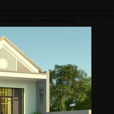
2. Phòng khách có khoảng 20 m2, trong đó đã bao gồm cả nhà bếp
hì phải thật khéo léo và sáng tạo. Điều này giúp ngôi nhà bạn trôn
có chỗ trống cho bé có không gian vui chơi.