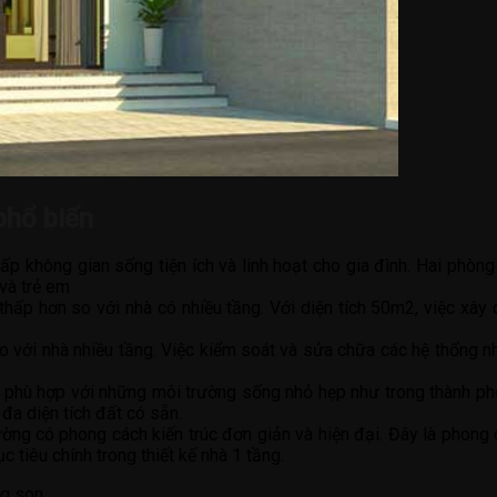
phổ biến
p không gian sống tiện ích và linh hoạt cho gia đình. Hai phòng
và trẻ em
 thấp hơn so với nhà có nhiều tầng. Với diện tích 50m2, việc xâ
 so với nhà nhiều tầng. Việc kiểm soát và sửa chữa các hệ thống n
g phù hợp với những môi trường sống nhỏ hẹp như trong thành phố
 đa diện tích đất có sẵn.
ờng có phong cách kiến trúc đơn giản và hiện đại. Đây là phong c
 tiêu chính trong thiết kế nhà 1 tầng.