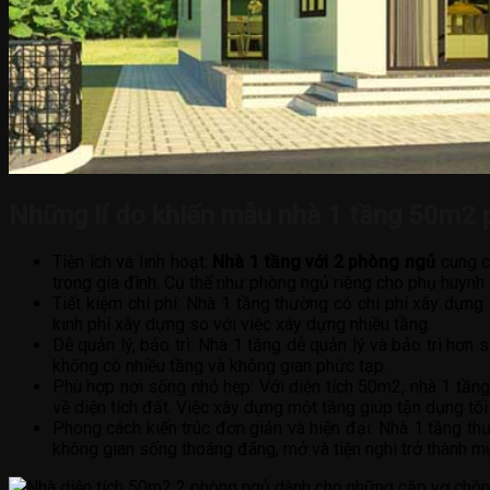
Những lí do khiến mẫu nhà 1 tầng 50m2 
Tiện ích và linh hoạt:
Nhà 1 tầng với 2 phòng ngủ
cung cấ
trong gia đình. Cụ thể như phòng ngủ riêng cho phụ huynh 
Tiết kiệm chi phí: Nhà 1 tầng thường có chi phí xây dựng
kinh phí xây dựng so với việc xây dựng nhiều tầng.
Dễ quản lý, bảo trì: Nhà 1 tầng dễ quản lý và bảo trì hơn
không có nhiều tầng và không gian phức tạp.
Phù hợp nơi sống nhỏ hẹp: Với diện tích 50m2, nhà 1 tần
về diện tích đất. Việc xây dựng một tầng giúp tận dụng tối
Phong cách kiến trúc đơn giản và hiện đại: Nhà 1 tầng thư
không gian sống thoáng đãng, mở và tiện nghi trở thành mục