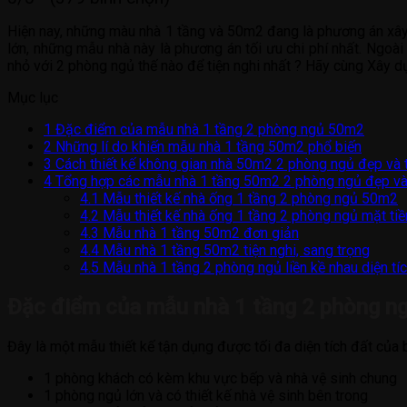
Hiện nay, những màu nhà 1 tầng và 50m2 đang là phương án xây 
lớn, những mẫu nhà này là phương án tối ưu chi phí nhất. Ngoài
nhỏ với 2 phòng ngủ thế nào để tiện nghi nhất ? Hãy cùng Xây
Mục lục
1
Đặc điểm của mẫu nhà 1 tầng 2 phòng ngủ 50m2
2
Những lí do khiến mẫu nhà 1 tầng 50m2 phổ biến
3
Cách thiết kế không gian nhà 50m2 2 phòng ngủ đẹp và ti
4
Tổng hợp các mẫu nhà 1 tầng 50m2 2 phòng ngủ đẹp và 
4.1
Mẫu thiết kế nhà ống 1 tầng 2 phòng ngủ 50m2
4.2
Mẫu thiết kế nhà ống 1 tầng 2 phòng ngủ mặt ti
4.3
Mẫu nhà 1 tầng 50m2 đơn giản
4.4
Mẫu nhà 1 tầng 50m2 tiện nghi, sang trọng
4.5
Mẫu nhà 1 tầng 2 phòng ngủ liền kề nhau diện t
Đặc điểm của mẫu nhà 1 tầng 2 phòng n
Đây là một mẫu thiết kế tận dụng được tối đa diện tích đất của
1 phòng khách có kèm khu vực bếp và nhà vệ sinh chung
1 phòng ngủ lớn và có thiết kế nhà vệ sinh bên trong