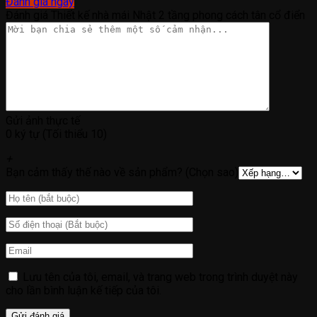
Đánh giá ngay
Đánh giá Thiết kế nhà mái Nhật 2 tầng phong cách tân cổ điển
Gửi ảnh thực tế
0 ký tự (Tối thiểu 10)
+
Bạn cảm thấy thế nào về sản phẩm? (Chọn sao)
Lưu tên của tôi, email, và trang web trong trình duyệt này
cho lần bình luận kế tiếp của tôi.