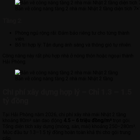
Bản vẽ công năng tầng 2 nhà mái Nhật 2 tầng diện tích 7
Tầng 2
:
Phòng ngủ rộng rãi: Đảm bảo riêng tư cho từng thành
viên.
Bố trí hợp lý: Tận dụng ánh sáng và thông gió tự nhiên.
Công năng này rất phù hợp nhà ở nông thôn hoặc ngoại thành
Hải Phòng.
Bản vẽ công năng tầng 2 nhà mái Nhật 2 tầng
Chi phí xây dựng hợp lý – Chỉ 1.3 – 1.5
tỷ đồng
Tại Hải Phòng năm 2026, chi phí xây nhà mái Nhật 2 tầng
khoảng 80m² sàn dao động
4.5 – 6 triệu đồng/m²
trọn gói.
Tổng diện tích xây dựng (móng, sàn, mái) khoảng 250–280m².
Mức đầu tư 1.3–1.5 tỷ đồng hoàn toàn khả thi cho gói trung
cấp.