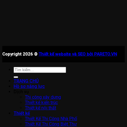
Copyright 2026 ©
Thiết kế website và SEO bởi PARETO.VN
Tìm
kiếm:
TRANG CHỦ
Hồ sơ năng lực
Dịch vụ
Thi công xây dựng
Thiết kế kiến trúc
Thiết kế nội thất
Thiết kế
Thiết Kế Thi Công Nhà Phố
Thiết Kế Thi Công Biệt Thự