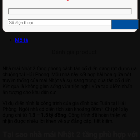
Mô tả
Đánh giá product
Nhà mái Nhật 2 tầng phong cách tân cổ điển đang rất được ưa
chuộng tại Hải Phòng. Mẫu nhà này kết hợp hài hòa giữa nét
truyền thống của mái Nhật và sự sang trọng của tân cổ điển.
Kết quả là không gian sống vừa tiện nghi, vừa tạo điểm nhấn
ấn tượng cho khu dân cư.
Ví dụ điển hình là công trình của gia đình bác Tuấn tại Hải
Phòng. Ngôi nhà có diện tích sàn khoảng 80m². Chi phí xây
dựng chỉ từ
1.3 – 1.5 tỷ đồng
. Công trình đã hoàn thiện và
nhận được nhiều lời khen về sự đẳng cấp, tiết kiệm.
Tại sao nhà mái Nhật 2 tầng phù hợp với