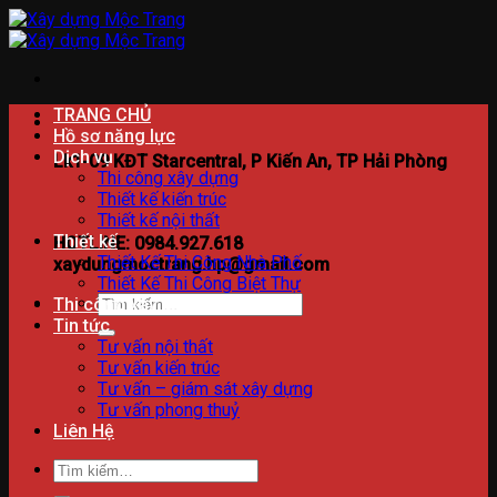
Bỏ
qua
nội
dung
TRANG CHỦ
Hồ sơ năng lực
Dịch vụ
Lk1-09 KĐT Starcentral, P Kiến An, TP Hải Phòng
Thi công xây dựng
Thiết kế kiến trúc
Thiết kế nội thất
Thiết kế
HOTLINE: 0984.927.618
Thiết Kế Thi Công Nhà Phố
xaydungmoctrang.hp@gmail.com
Thiết Kế Thi Công Biệt Thự
Tìm
Thi công xây dựng
kiếm:
Tin tức
Tư vấn nội thất
Tư vấn kiến trúc
Tư vấn – giám sát xây dựng
Tư vấn phong thuỷ
Liên Hệ
Tìm
kiếm: