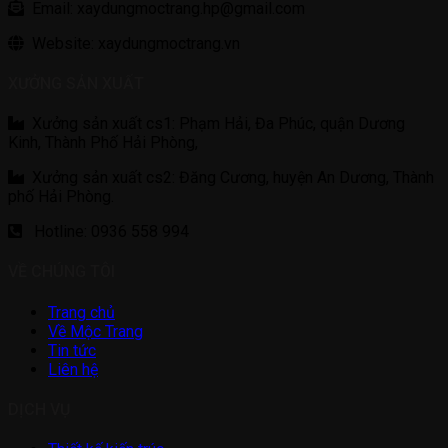
Email: xaydungmoctrang.hp@gmail.com
Website: xaydungmoctrang.vn
XƯỞNG SẢN XUẤT
Xưởng sản xuất cs1: Phạm Hải, Đa Phúc, quận Dương
Kinh, Thành Phố Hải Phòng,
Xưởng sản xuất cs2: Đăng Cương, huyện An Dương, Thành
phố Hải Phòng.
Hotline: 0936 558 994
VỀ CHÚNG TÔI
Trang chủ
Về Mộc Trang
Tin tức
Liên hệ
DỊCH VỤ