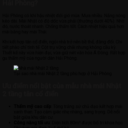
Hải Phòng?
Hải Phòng có khí hậu nhiệt đới gió mùa. Mưa nhiều. Nắng nóng
kéo dài. Mái Nhật có độ dốc vừa phải (thường dưới 40%). Nhờ
đó, nước thoát nhanh. Chống thấm tốt. Cách nhiệt hiệu quả hơn
mái bằng hay mái Thái.
Khi kết hợp tân cổ điển, ngôi nhà trở nên bề thế, đăng đối. Chi
tiết phào chỉ tinh tế. Cột trụ vững chãi nhưng không cầu kỳ.
Thiết kế này vừa hiện đại, vừa giữ nét văn hóa Á Đông. Rất hợp
gu thẩm mỹ của người dân Hải Phòng.
Tại sao nhà mái Nhật 2 tầng phù hợp ở Hải Phòng
Ưu điểm nổi bật của mẫu nhà mái Nhật
2 tầng tân cổ điển
Thẩm mỹ cao cấp
: Tông trắng sứ chủ đạo kết hợp mái
xanh than. Tạo cảm giác nhẹ nhàng, sang trọng. Dễ nổi
bật giữa khu dân cư.
Công năng tối ưu
: Diện tích 80m² được bố trí khoa học.