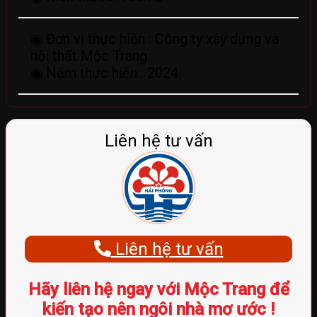
◉ Đơn vị thực hiện :
Công ty xây dựng và
nội thất Mộc Trang
◉ Năm thực hiện :
2024
Liên hệ tư vấn
Liên hệ tư vấn
Hãy liên hệ ngay với Mộc Trang để
kiến tạo nên ngôi nhà mơ ước !