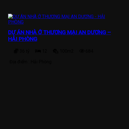
DỰ ÁN NHÀ Ở THƯƠNG MẠI AN DƯƠNG –
HẢI PHÒNG
36 tỷ
12
100m2
684
Địa điểm :
Hải Phòng