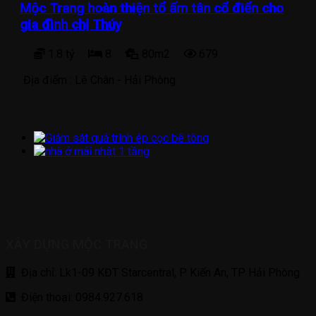
Mộc Trang hoàn thiện tổ ấm tân cổ điển cho
gia đình chị Thúy
1.8 tỷ
8
80m2
679
Địa điểm :
Lê Chân - Hải Phòng
XÂY DỰNG MỘC TRANG
Địa chỉ: Lk1-09 KĐT Starcentral, P Kiến An, TP Hải Phòng
Điện thoại: 0984.927.618