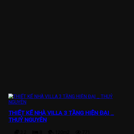
THIẾT KẾ NHÀ VILLA 3 TẦNG HIỆN ĐẠI _
THUỶ NGUYÊN
3.2
8
120m2
771