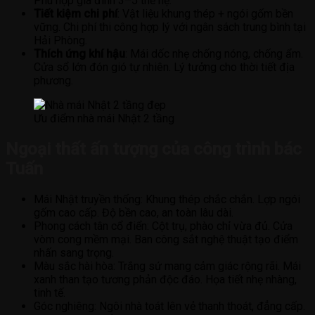
Phù hợp gia đình 3–5 thế hệ.
Tiết kiệm chi phí
: Vật liệu khung thép + ngói gốm bền
vững. Chi phí thi công hợp lý với ngân sách trung bình tại
Hải Phòng.
Thích ứng khí hậu
: Mái dốc nhẹ chống nóng, chống ẩm.
Cửa sổ lớn đón gió tự nhiên. Lý tưởng cho thời tiết địa
phương.
Ưu điểm nhà mái Nhật 2 tầng
Ngoại thất ấn tượng của công trình bác
Tuấn
Mái Nhật truyền thống: Khung thép chắc chắn. Lợp ngói
gốm cao cấp. Độ bền cao, an toàn lâu dài.
Phong cách tân cổ điển: Cột trụ, phào chỉ vừa đủ. Cửa
vòm cong mềm mại. Ban công sắt nghệ thuật tạo điểm
nhấn sang trọng.
Màu sắc hài hòa: Trắng sứ mang cảm giác rộng rãi. Mái
xanh than tạo tương phản độc đáo. Họa tiết nhẹ nhàng,
tinh tế.
Góc nghiêng: Ngôi nhà toát lên vẻ thanh thoát, đẳng cấp.