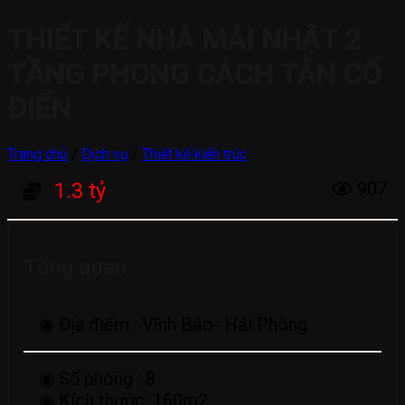
THIẾT KẾ NHÀ MÁI NHẬT 2
TẦNG PHONG CÁCH TÂN CỔ
ĐIỂN
Trang chủ
/
Dịch vụ
/
Thiết kế kiến trúc
1.3 tỷ
907
Tổng quan
◉ Địa điểm :
Vĩnh Bảo- Hải Phòng
◉ Số phòng :
8
◉ Kích thước:
160m2