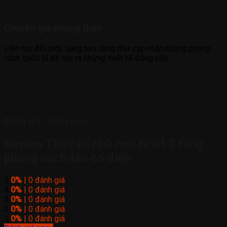
Chuyên gia phong thủy
Liên tục đổi mới, sáng tạo cũng như cập nhật những phong
cách quốc tế để tạo ra những thiết kế đẳng cấp
Đánh giá - Bình luận
Review Thiết kế nhà mái Nhật 2 tầng
phong cách tân cổ điển
5
0%
| 0 đánh giá
4
0%
| 0 đánh giá
3
0%
| 0 đánh giá
2
0%
| 0 đánh giá
1
0%
| 0 đánh giá