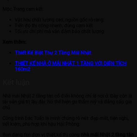
Mộc Trang cam kết:
Vật liệu chất lượng cao, nguồn gốc rõ ràng.
Tiến độ thi công nhanh, đúng cam kết.
Tối ưu chi phí mà vẫn đảm bảo chất lượng.
Xem thêm:
Thiết Kế Biệt Thự 2 Tầng Mái Nhật
THIẾT KẾ NHÀ Ở MÁI NHẬT 1 TẦNG VỚI DIỆN TÍCH
160m2
Kết luận
Nhà mái Nhật 2 tầng tân cổ điển không chỉ là nơi ở. Đây còn là
tài sản giá trị lâu dài. Nó thể hiện gu thẩm mỹ và đẳng cấp gia
chủ.
Công trình bác Tuấn là minh chứng rõ nét: đẹp mắt, tiện nghi,
tiết kiệm, phù hợp khí hậu Hải Phòng.
Bạn đang tìm đơn vị thiết kế thi công
nhà mái Nhật 2 tầng tân