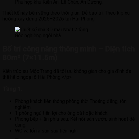
Phù hợp khu Kiến An, Lê Chân, An Dương.
Thiết kế này bền vững theo thời gian. Dễ bảo trì. Theo kịp xu
hướng xây dựng 2025–2026 tại Hải Phòng.
Góc nghiêng ngôi nhà
Bố trí công năng thông minh – Diện tích
80m² (7×11.5m)
Kiến trúc sư Mộc Trang đã tối ưu không gian cho gia đình đa
thế hệ ở ngoại ô Hải Phòng.</p>
Tầng 1
:
Phòng khách liên thông phòng thờ: Thoáng đãng, tôn
nghiêm.
1 phòng ngủ tiện lợi cho ông bà hoặc khách.
Phòng bếp + ăn phía sau: Kết nối sân vườn, sinh hoạt dễ
dàng.
WC và lối ra sân sau tiện nghi.