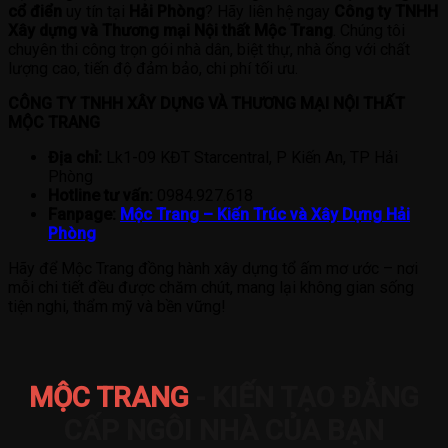
cổ điển
uy tín tại
Hải Phòng
? Hãy liên hệ ngay
Công ty TNHH
Xây dựng và Thương mại Nội thất Mộc Trang
. Chúng tôi
chuyên thi công trọn gói nhà dân, biệt thự, nhà ống với chất
lượng cao, tiến độ đảm bảo, chi phí tối ưu.
CÔNG TY TNHH XÂY DỰNG VÀ THƯƠNG MẠI NỘI THẤT
MỘC TRANG
Địa chỉ:
Lk1-09 KĐT Starcentral, P Kiến An, TP Hải
Phòng
Hotline tư vấn:
0984.927.618
Fanpage:
Mộc Trang – Kiến Trúc và Xây Dựng Hải
Phòng
Hãy để Mộc Trang đồng hành xây dựng tổ ấm mơ ước – nơi
mỗi chi tiết đều được chăm chút, mang lại không gian sống
tiện nghi, thẩm mỹ và bền vững!
MỘC TRANG
- KIẾN TẠO ĐẲNG
CẤP NGÔI NHÀ CỦA BẠN