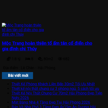
Mộc Trang hoàn thiện tổ ấm tân cổ điển cho
gia đình chị Thúy
1.8 tỷ
8
80m2
682
Địa điểm :
Lê Chân - Hải Phòng
Bài viết mới
Thiết Kế Phòng Khách Liền Bếp 30m2 Tối Ưu Nhất
Thiết kế nội thất chung cư 3 phòng ngủ: 5 cách tối ưu
Thiết Kế Nội Thất Chung Cư 70m2 Hải Phòng Đẹp Tiện
Nghi 2026
Mặt Bằng Nhà 4 Tầng Đẹp Tại Hải Phòng 2026
Bản Vẽ Nhà Phố 3 Tầng Đẹp 4x15m An Dương Hải