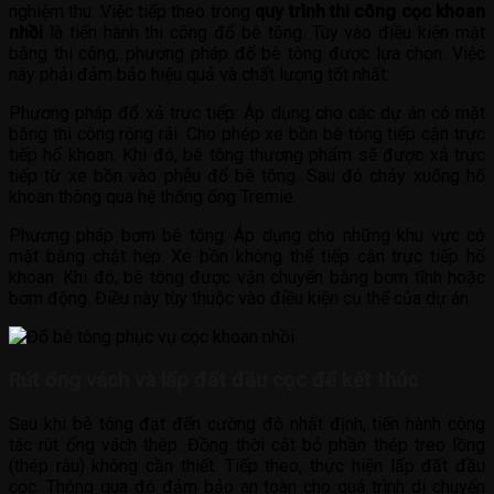
nghiệm thu. Việc tiếp theo trong
quy trình thi công cọc khoan
nhồi
là tiến hành thi công đổ bê tông. Tùy vào điều kiện mặt
bằng thi công, phương pháp đổ bê tông được lựa chọn. Việc
này phải đảm bảo hiệu quả và chất lượng tốt nhất:
Phương pháp đổ xả trực tiếp: Áp dụng cho các dự án có mặt
bằng thi công rộng rãi. Cho phép xe bồn bê tông tiếp cận trực
tiếp hố khoan. Khi đó, bê tông thương phẩm sẽ được xả trực
tiếp từ xe bồn vào phễu đổ bê tông. Sau đó chảy xuống hố
khoan thông qua hệ thống ống Tremie.
Phương pháp bơm bê tông: Áp dụng cho những khu vực có
mặt bằng chật hẹp. Xe bồn không thể tiếp cận trực tiếp hố
khoan. Khi đó, bê tông được vận chuyển bằng bơm tĩnh hoặc
bơm động. Điều này tùy thuộc vào điều kiện cụ thể của dự án.
Rút ống vách và lấp đất đầu cọc để kết thúc
Sau khi bê tông đạt đến cường độ nhất định, tiến hành công
tác rút ống vách thép. Đồng thời cắt bỏ phần thép treo lồng
(thép râu) không cần thiết. Tiếp theo, thực hiện lấp đất đầu
cọc. Thông qua đó đảm bảo an toàn cho quá trình di chuyển