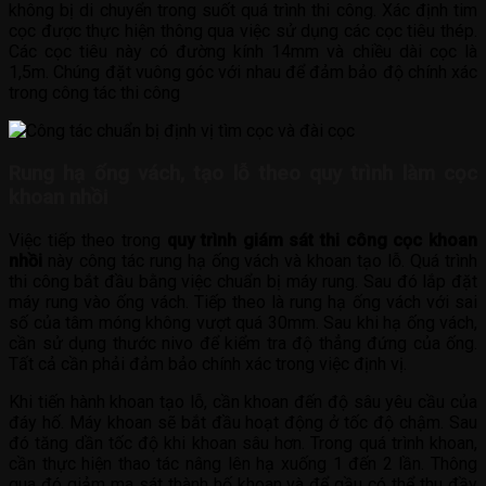
không bị di chuyển trong suốt quá trình thi công. Xác định tim
cọc được thực hiện thông qua việc sử dụng các cọc tiêu thép.
Các cọc tiêu này có đường kính 14mm và chiều dài cọc là
1,5m. Chúng đặt vuông góc với nhau để đảm bảo độ chính xác
trong công tác thi công
Rung hạ ống vách, tạo lỗ theo quy trình làm cọc
khoan nhồi
Việc tiếp theo trong
quy trình giám sát thi công cọc khoan
nhồi
này công tác rung hạ ống vách và khoan tạo lỗ. Quá trình
thi công bắt đầu bằng việc chuẩn bị máy rung. Sau đó lắp đặt
máy rung vào ống vách. Tiếp theo là rung hạ ống vách với sai
số của tâm móng không vượt quá 30mm. Sau khi hạ ống vách,
cần sử dụng thước nivo để kiểm tra độ thẳng đứng của ống.
Tất cả cần phải đảm bảo chính xác trong việc định vị.
Khi tiến hành khoan tạo lỗ, cần khoan đến độ sâu yêu cầu của
đáy hố. Máy khoan sẽ bắt đầu hoạt động ở tốc độ chậm. Sau
đó tăng dần tốc độ khi khoan sâu hơn. Trong quá trình khoan,
cần thực hiện thao tác nâng lên hạ xuống 1 đến 2 lần. Thông
qua đó giảm ma sát thành hố khoan và để gầu có thể thu đầy