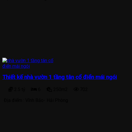
Thiết kế nhà vườn 1 tầng tân cổ điển mái ngói
2.5 tỷ
6
250m2
702
Địa điểm :
Vĩnh Bảo- Hải Phòng