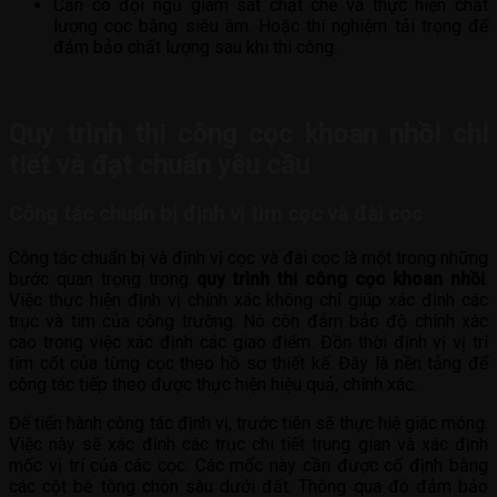
Cần có đội ngũ giám sát chặt chẽ và thực hiện chất
lượng cọc bằng siêu âm. Hoặc thí nghiệm tải trọng để
đảm bảo chất lượng sau khi thi công.
Quy trình thi công cọc khoan nhồi chi
tiết và đạt chuẩn yêu cầu
Công tác chuẩn bị định vị tìm cọc và đài cọc
Công tác chuẩn bị và định vị cọc và đài cọc là một trong những
bước quan trọng trong
quy trình thi công cọc khoan nhồi
.
Việc thực hiện định vị chính xác không chỉ giúp xác định các
trục và tim của công trường. Nó còn đảm bảo độ chính xác
cao trong việc xác định các giao điểm. Đồn thời định vị vị trí
tim cốt của từng cọc theo hồ sơ thiết kế. Đây là nền tảng để
công tác tiếp theo được thực hiện hiệu quả, chính xác.
Để tiến hành công tác định vị, trước tiên sẽ thực hiệ giác móng.
Việc này sẽ xác định các trục chi tiết trung gian và xác định
mốc vị trí của các cọc. Các mốc này cần được cố định bằng
các cột bê tông chôn sâu dưới đất. Thông qua đó đảm bảo