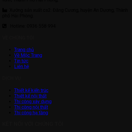
Xưởng sản xuất cs2: Đăng Cương, huyện An Dương, Thành
phố Hải Phòng.
Hotline: 0936 558 994
VỀ CHÚNG TÔI
Trang chủ
Về Mộc Trang
Tin tức
Liên hệ
DỊCH VỤ
Thiết kế kiến trúc
Thiết kế nội thất
Thi công xây dựng
Thi công nội thất
Thi công hạ tầng
KẾT NỐI VỚI CHÚNG TÔI