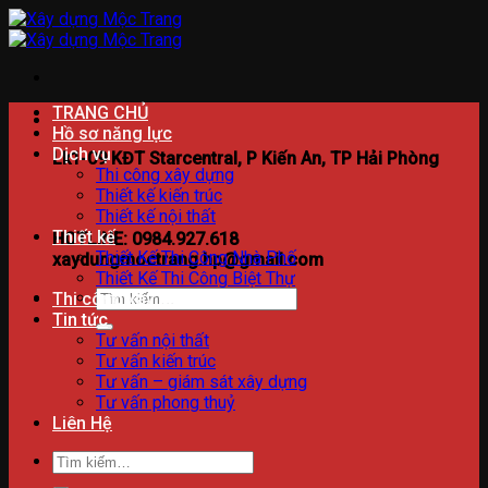
Bỏ
qua
nội
dung
TRANG CHỦ
Hồ sơ năng lực
Dịch vụ
Lk1-09 KĐT Starcentral, P Kiến An, TP Hải Phòng
Thi công xây dựng
Thiết kế kiến trúc
Thiết kế nội thất
Thiết kế
HOTLINE: 0984.927.618
Thiết Kế Thi Công Nhà Phố
xaydungmoctrang.hp@gmail.com
Thiết Kế Thi Công Biệt Thự
Tìm
Thi công xây dựng
kiếm:
Tin tức
Tư vấn nội thất
Tư vấn kiến trúc
Tư vấn – giám sát xây dựng
Tư vấn phong thuỷ
Liên Hệ
Tìm
kiếm: