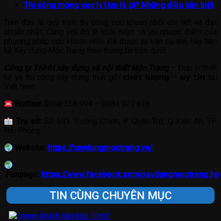
Thi công móng cọc ly tâm là gì? Những điều cần biết
Trên đây là quy trình thi công cọc khoan nhồi chi tiết và đạt
chuẩn nhất. Cùng với đó là khái niệm và ưu nhược điểm của
phương pháp cọc khoan nhồi. Để được tư vấn cụ thể, hãy liên
hệ Xây dựng Mộc Trang theo thông tin bên dưới
Công ty TNHH xây dựng và nội thất Mộc Trang
– Đơn vị thiết
kế và thi công xây dựng trọn gói 𝗰𝗵𝗮̂́𝘁 𝗹𝘂̛𝗼̛̣𝗻𝗴 – 𝘂𝘆 𝘁𝗶́𝗻 tại
Việt Nam.
Hotline:
0936 558 994 – 0984 927 618
Trụ sở:
Số 693 Trường Chinh, P Quán Trữ, Q Kiến An, TP
Hải Phòng
Website:
https://xaydungmoctrang.vn/
Fanpage:
https://www.facebook.com/xaydungmoctrang.hp
TIN CÙNG CHUYÊN MỤC