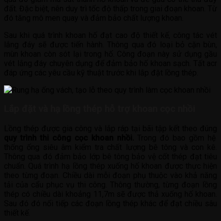
đất. Đặc biệt, nên duy trì tốc độ thấp trong giai đoạn khoan. Từ
đó tăng mô men quay và đảm bảo chất lượng khoan.
Sau khi quá trình khoan hố đạt cao độ thiết kế, công tác vét
lắng đáy sẽ được tiến hành. Thông qua đó loại bỏ cặn bùn,
mùn khoan còn sót lại trong hố. Công đoạn này sử dụng gầu
vét lắng đáy chuyên dụng để đảm bảo hố khoan sạch. Tất acr
đáp ứng các yêu cầu kỹ thuật trước khi lắp đặt lồng thép.
Lắp đặt và hạ lồng thép hỗ trợ khoan cọc nhồi
Lồng thép được gia công và lắp ráp tại bãi tập kết theo đúng
quy trình thi công cọc khoan nhồi.
Trong đó bao gồm hệ
thống ống siêu âm kiểm tra chất lượng bê tông và con kê.
Thông qua đó đảm bảo lớp bê tông bảo vệ cốt thép đạt tiêu
chuẩn. Quá trình hạ lồng thép xuống hố khoan được thực hiện
theo từng đoạn. Chiều dài mỗi đoạn phụ thuộc vào khả năng
tải của cẩu phục vụ thi công. Thông thường, từng đoạn lồng
thép có chiều dài khoảng 11,7m sẽ được thả xuống hố khoan.
Sau đó đó nối tiếp các đoạn lồng thép khác để đạt chiều sâu
thiết kế.