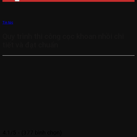
Tin tức
Quy trình thi công cọc khoan nhồi chi
tiết và đạt chuẩn
4.1/5 - (377 bình chọn)