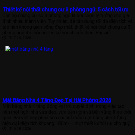
Thiết kế nội thất chung cư 3 phòng ngủ: 5 cách tối ưu
Căn hộ chung cư có 3 phòng ngủ là lựa chọn lý tưởng cho gia
đình nhiều thành viên. Tuy nhiên, để tận dụng tối đa diện tích và
tạo nên không gian sống đẹp mắt, thiết kế nội thất chung cư 3
phòng ngủ đòi hỏi sự lên kế hoạch cẩn thận. Bài viết
Th7 26, 2026
Mặt Bằng Nhà 4 Tầng Đẹp Tại Hải Phòng 2026
Mặt bằng nhà 4 tầng đóng vai trò quyết định trong việc tạo
nên một ngôi nhà vừa đẹp, vừa tiện nghi và bền vững theo thời
gian. Bài viết này phân tích chi tiết mẫu mặt bằng nhà 4 tầng
hiện đại diện tích khoảng 180m² – một thiết kế tối ưu cho quỹ
Th6 28, 2026