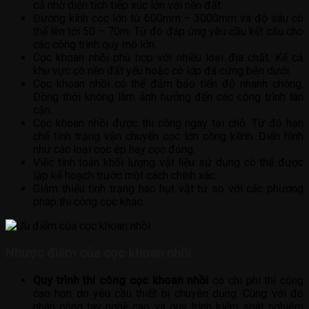
cả nhờ diện tích tiếp xúc lớn với nền đất.
Đường kính cọc lớn từ 600mm – 3000mm và độ sâu có
thể lên tới 50 – 70m. Từ đó đáp ứng yêu cầu kết cấu cho
các công trình quy mô lớn.
Cọc khoan nhồi phù hợp với nhiều loại địa chất. Kể cả
khu vực có nền đất yếu hoặc có lớp đá cứng bên dưới.
Cọc khoan nhồi có thể đảm bảo tiến độ nhanh chóng.
Đồng thời không làm ảnh hưởng đến các công trình lân
cận.
Cọc khoan nhồi được thi công ngay tại chỗ. Từ đó hạn
chế tình trạng vận chuyển cọc lớn cồng kềnh. Điển hình
như các loại cọc ép hay cọc đóng.
Việc tính toán khối lượng vật liệu sử dụng có thể được
lập kế hoạch trước một cách chính xác.
Giảm thiểu tình trạng hao hụt vật tư so với các phương
pháp thi công cọc khác.
Nhược điểm của cọc khoan nhồi
Quy trình thi công cọc khoan nhồi
có chi phí thi công
cao hơn do yêu cầu thiết bị chuyên dụng. Cùng với đó
nhân công tay nghề cao và quy trình kiểm soát nghiêm