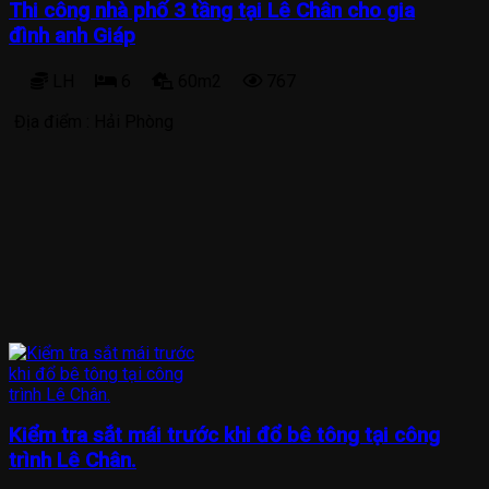
Thi công nhà phố 3 tầng tại Lê Chân cho gia
đình anh Giáp
LH
6
60m2
767
Địa điểm :
Hải Phòng
Kiểm tra sắt mái trước khi đổ bê tông tại công
trình Lê Chân.