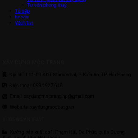
Tư vấn phong thuỷ
Tủ bếp
tư vấn
Vách tivi
XÂY DỰNG MỘC TRANG
Địa chỉ: Lk1-09 KĐT Starcentral, P Kiến An, TP Hải Phòng
Điện thoại: 0984.927.618
Email: xaydungmoctrang.hp@gmail.com
Website: xaydungmoctrang.vn
XƯỞNG SẢN XUẤT
Xưởng sản xuất cs1: Phạm Hải, Đa Phúc, quận Dương
Kinh, Thành Phố Hải Phòng,