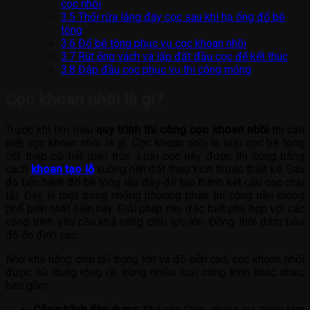
cọc nhồi
3.5
Thổi rửa lắng đáy cọc sau khi hạ ống đổ bê
tông
3.6
Đổ bê tông phục vụ cọc khoan nhồi
3.7
Rút ống vách và lấp đất đầu cọc để kết thúc
3.8
Đập đầu cọc phục vụ thi công móng
Cọc khoan nhồi là gì?
Trước khi tìm hiểu
quy trình thi công cọc khoan nhồi
thì cần
biết cọc khoan nhồi là gì. Cọc khoan nhồi là loại cọc bê tông
cốt thép có tiết diện tròn. Loại cọc này được thi công bằng
cách
khoan tạo lỗ
xuống nền đất theo kích thước thiết kế. Sau
đó tiến hành đổ bê tông lấp đầy để tạo thành kết cấu cọc chịu
tải. Đây là một trong những phương pháp thi công nền móng
phổ biến nhất hiện nay. Giải pháp này đặc biệt phù hợp với các
công trình yêu cầu khả năng chịu lực lớn. Đồng thời đảm bảo
độ ổn định cao.
Nhờ khả năng chịu tải trọng lớn và độ bền cao, cọc khoan nhồi
được sử dụng rộng rãi trong nhiều loại công trình khác nhau,
bao gồm:
Công trình dân dụng:
Nhà cao tầng, chung cư, trung tâm