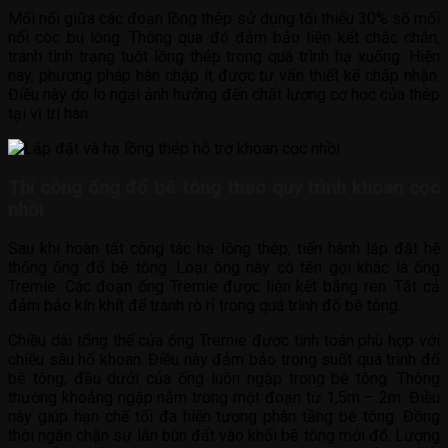
Mối nối giữa các đoạn lồng thép sử dụng tối thiểu 30% số mối
nối cóc bu lông. Thông qua đó đảm bảo liên kết chắc chắn,
tránh tình trạng tuột lồng thép trong quá trình hạ xuống. Hiện
nay, phương pháp hàn chập ít được tư vấn thiết kế chấp nhận.
Điều này do lo ngại ảnh hưởng đến chất lượng cơ học của thép
tại vị trí hàn.
Thi công ống đổ bê tông theo quy trình khoan cọc
nhồi
Sau khi hoàn tất công tác hạ lồng thép, tiến hành lắp đặt hệ
thống ống đổ bê tông. Loại ông này có tên gọi khác là ống
Tremie. Các đoạn ống Tremie được liên kết bằng ren. Tất cả
đảm bảo kín khít để tránh rò rỉ trong quá trình đổ bê tông.
Chiều dài tổng thể của ống Tremie được tính toán phù hợp với
chiều sâu hố khoan. Điều này đảm bảo trong suốt quá trình đổ
bê tông, đầu dưới của ống luôn ngập trong bê tông. Thông
thường khoảng ngập nằm trong một đoạn từ 1,5m – 2m. Điều
này giúp hạn chế tối đa hiện tượng phân tầng bê tông. Đồng
thời ngăn chặn sự lẫn bùn đất vào khối bê tông mới đổ. Lượng