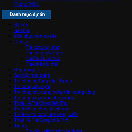
Phòng 2026
Danh mục dự án
Bàn ăn
Bàn học
Cửa nhựa composite
Dịch vụ
Thi công nội thất
Thi công xây dựng
Thiết kế kiến trúc
Thiết kế nội thất
Đèn trang trí
San lấp mặt bằng
Thi công hạ tầng cầu, đường
Thi công xây dựng
Thi công xây dựng công trình công cộng
Thi công xây dựng nhà xưởng
Thiết Kế Thi Công Biệt Thự
Thiết kế thi công khách sạn
Thiết kế thi công nhà hàng, café
Thiết Kế Thi Công Nhà Phố
Tin tức
Tư vấn - giám sát xây dựng