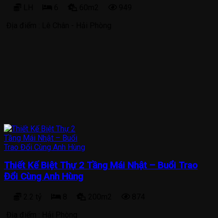
LH
6
60m2
949
Địa điểm :
Lê Chân - Hải Phòng
Thiết Kế Biệt Thự 2 Tầng Mái Nhật – Buổi Trao
Đổi Cùng Anh Hùng
2.2 tỷ
8
200m2
874
Địa điểm :
Hải Phòng