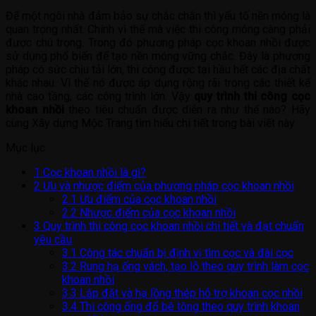
Để một ngôi nhà đảm bảo sự chắc chắn thì yếu tố nền móng là
quan trọng nhất. Chính vì thế mà việc thi công móng càng phải
được chú trọng. Trong đó phương pháp cọc khoan nhồi được
sử dụng phổ biến để tạo nền móng vững chắc. Đây là phương
pháp có sức chịu tải lớn, thi công được tại hầu hết các địa chất
khác nhau. Vì thế nó được áp dụng rộng rãi trong các thiết kế
nhà cao tầng, các công trình lớn. Vậy
quy trình thi công cọc
khoan nhồi
theo tiêu chuẩn được diễn ra như thế nào? Hãy
cùng Xây dựng Mộc Trang tìm hiểu chi tiết trong bài viết này
Mục lục
1
Cọc khoan nhồi là gì?
2
Ưu và nhược điểm của phương pháp cọc khoan nhồi
2.1
Ưu điểm của cọc khoan nhồi
2.2
Nhược điểm của cọc khoan nhồi
3
Quy trình thi công cọc khoan nhồi chi tiết và đạt chuẩn
yêu cầu
3.1
Công tác chuẩn bị định vị tìm cọc và đài cọc
3.2
Rung hạ ống vách, tạo lỗ theo quy trình làm cọc
khoan nhồi
3.3
Lắp đặt và hạ lồng thép hỗ trợ khoan cọc nhồi
3.4
Thi công ống đổ bê tông theo quy trình khoan