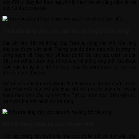
bùn đất bị đẩy lên theo nguyên lý thay thế sẽ dâng dần lên bề
mặt và được loại bỏ.
Thổi rửa lắng đáy cọc sau khi hạ ống đổ bê tông
Sau khi lắp đặt hệ thống ống Tremie, công tác thổi rửa lắng
đáy cọc được tiến hành. Thông qua đó đảm bảo môi trường thi
công sạch sẽ. Việc này sẽ loại bỏ tối đa các tạp chất và bùn
đất còn sót lại dưới đáy hố khoan. Hệ thống ống thổi rửa được
luồn vào trong ống đổ bê tông. Sau đó bơm nước áp lực cao
để rửa sạch đáy hố.
Mẫu nước sau khi rửa được thu thập và kiểm tra chất lượng.
Quá trình thổi rửa chỉ kết thúc khi mẫu nước đạt tiêu chuẩn
sạch theo yêu cầu nghiệm thu. Tất cả đảm bảo điều kiện tối
ưu trước khi tiến hành đổ bê tông.
Đổ bê tông phục vụ cọc khoan nhồi
Lúc này công tác thổi rửa đáy cọc hoàn tất và đạt yêu cầu