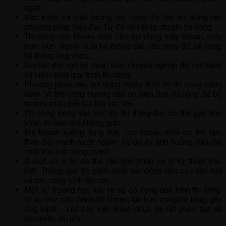
ngặt.
Việc kiểm tra chất lượng cọc cũng đòi hỏi sử dụng các
phương pháp hiện đại. Từ đó làm tăng chi phí thi công.
Thi công cọc khoan nhồi cần sử dụng máy khoan, máy
bơm bùn. Ngoài ra là hệ thống cần cẩu, máy đổ bê tông,
hệ thống ống vách,…
Đòi hỏi đội ngũ kỹ thuật viên chuyên nghiệp để vận hành
và kiểm soát quy trình thi công.
Phương pháp này sử dụng nhiều thiết bị thi công cồng
kềnh. Vì thế công trường cần có diện tích đủ rộng để bố
trí máy móc, bãi tập kết vật liệu
Thi công trong khu vực đô thị đông đúc có thể gặp khó
khăn do hạn chế không gian.
Khi khoan xuống lòng đất, cọc khoan nhồi có thể làm
thay đổi mạch nước ngầm. Từ đó ây ảnh hưởng đến địa
chất khu vực xung quanh.
Ở một số vị trí, có thể cần giải pháp xử lý kỹ thuật đặc
biệt. Thông qua đó giảm thiểu tác động tiêu cực nền đất
và các công trình lân cận.
Một số trường hợp xảy ra sự cố trong quá trình thi công.
Ví dụ như sập thành hố khoan, lẫn bùn trong bê tông, gãy
ống vách,… Lúc này việc khắc phục sẽ rất phức tạp và
tốn nhiều chi phí.