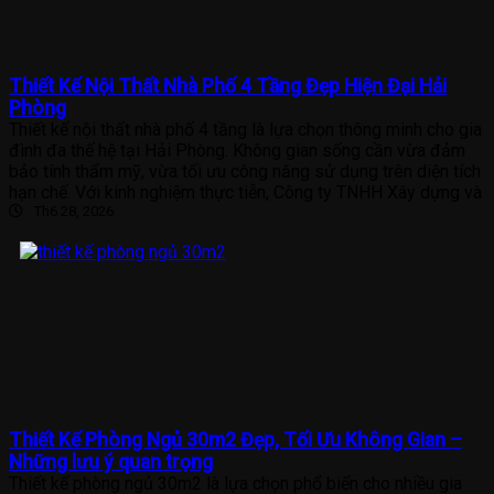
Thiết Kế Nội Thất Nhà Phố 4 Tầng Đẹp Hiện Đại Hải
Phòng
Thiết kế nội thất nhà phố 4 tầng là lựa chọn thông minh cho gia
đình đa thế hệ tại Hải Phòng. Không gian sống cần vừa đảm
bảo tính thẩm mỹ, vừa tối ưu công năng sử dụng trên diện tích
hạn chế. Với kinh nghiệm thực tiễn, Công ty TNHH Xây dựng và
Th6 28, 2026
Thiết Kế Phòng Ngủ 30m2 Đẹp, Tối Ưu Không Gian –
Những lưu ý quan trọng
Thiết kế phòng ngủ 30m2 là lựa chọn phổ biến cho nhiều gia