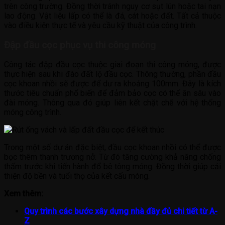
trên công trường. Đồng thời tránh nguy cơ sụt lún hoặc tai nạn
lao động. Vật liệu lấp có thể là đá, cát hoặc đất. Tất cả thuộc
vào điều kiện thực tế và yêu cầu kỹ thuật của công trình.
Đập đầu cọc phục vụ thi công móng
Công tác đập đầu cọc thuộc giai đoạn thi công móng, được
thực hiện sau khi đào đất lộ đầu cọc. Thông thường, phần đầu
cọc khoan nhồi sẽ được để dư ra khoảng 100mm. Đây là kích
thước tiêu chuẩn phổ biến để đảm bảo cọc có thể ăn sâu vào
đài móng. Thông qua đó giúp liên kết chặt chẽ với hệ thống
móng công trình.
Trong một số dự án đặc biệt, đầu cọc khoan nhồi có thể được
bọc thêm thanh trương nở. Từ đó tăng cường khả năng chống
thấm trước khi tiến hành đổ bê tông móng. Đồng thời giúp cải
thiện độ bền và tuổi thọ của kết cấu móng.
Xem thêm:
Quy trình các bước xây dựng nhà đầy đủ chi tiết từ A-
Z