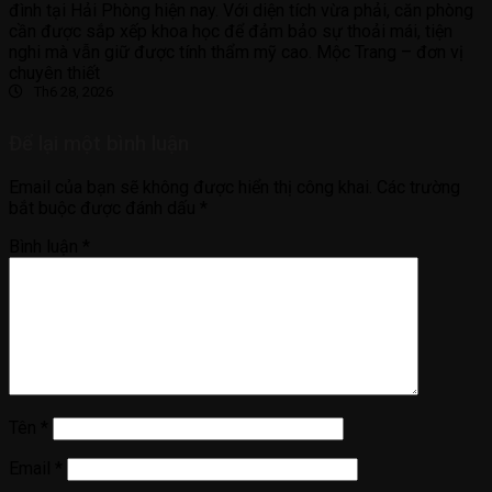
đình tại Hải Phòng hiện nay. Với diện tích vừa phải, căn phòng
cần được sắp xếp khoa học để đảm bảo sự thoải mái, tiện
nghi mà vẫn giữ được tính thẩm mỹ cao. Mộc Trang – đơn vị
chuyên thiết
Th6 28, 2026
Để lại một bình luận
Email của bạn sẽ không được hiển thị công khai.
Các trường
bắt buộc được đánh dấu
*
Bình luận
*
Tên
*
Email
*