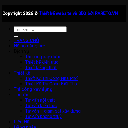
Copyright 2026 ©
Thiết kế website và SEO bởi PARETO.VN
Tìm
kiếm:
TRANG CHỦ
Hồ sơ năng lực
Dịch vụ
Thi công xây dựng
Thiết kế kiến trúc
Thiết kế nội thất
Thiết kế
Thiết Kế Thi Công Nhà Phố
Thiết Kế Thi Công Biệt Thự
Thi công xây dựng
Tin tức
Tư vấn nội thất
Tư vấn kiến trúc
Tư vấn – giám sát xây dựng
Tư vấn phong thuỷ
Liên Hệ
Đăng nhập