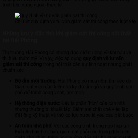
trình bền vững ngoài thực tế.
Chi tiết quy định về tư vấn giám sát thi công theo luật xâ
Những lưu ý đặc thù khi giám sát thi công nội thất
tại Hải Phòng
Thị trường Hải Phòng có những đặc điểm riêng về khí hậu và
thị hiếu thẩm mỹ. Vì vậy, việc áp dụng
quy định về tư vấn
giám sát thi công
trong nội thất cần sự linh hoạt nhưng phải
chuẩn xác.
Độ ẩm môi trường:
Hải Phòng có mùa nồm ẩm kéo dài.
Giám sát viên cần kiểm tra kỹ độ ẩm gỗ và quy trình sơn
phủ để tránh cong vênh, ẩm mốc.
Hệ thống điện nước:
Đây là phần “hồn” của căn nhà
nhưng thường bị khuất lấp. Giám sát chặt chẽ việc lắp
đặt ống kỹ thuật và thử áp lực nước là yêu cầu bắt buộc.
An toàn nhà phố:
Với các công trình trong ngõ hẹp tại
Kiến An hay Lê Chân, giám sát phải chú trọng đến biện
pháp che chắn, tránh ảnh hưởng đến các hộ xung quanh.