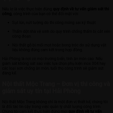
Nếu lơ là việc thực hiện đúng
quy định về tư vấn giám sát thi
công
, công trình của bạn có thể đối mặt với:
Sụt lún, nứt tường do thi công móng sai kỹ thuật.
Thấm dột nhà vệ sinh do quy trình chống thấm bị cắt xén
công đoạn.
Nội thất gỗ bị mối mọt hoặc bong tróc do sử dụng vật
liệu không đúng cam kết trong hợp đồng.
Hải Phòng là nơi có môi trường biển, tính ăn mòn cao. Nếu
giám sát không sát sao việc lựa chọn phụ kiện inox 304 hay
các loại sơn chống ăn mòn, tuổi thọ công trình sẽ giảm sút
đáng kể.
Nội thất Mộc Trang – Đơn vị thi công và
giám sát uy tín tại Hải Phòng
Nội thất Mộc Trang không chỉ là một đơn vị thiết kế, chúng tôi
là đối tác tin cậy trong việc quản lý chất lượng công trình.
Chúng tôi cam kết thực hiện đúng mọi
quy định về tư vấn