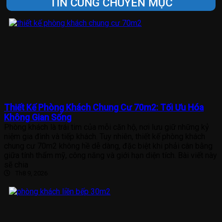
TIN CÙNG CHUYÊN MỤC
Thiết Kế Phòng Khách Chung Cư 70m2: Tối Ưu Hóa
Không Gian Sống
Phòng khách là trái tim của mỗi căn hộ, nơi lưu giữ những kỷ
niệm gia đình và tiếp khách. Tuy nhiên, thiết kế phòng khách
chung cư 70m2 không hề dễ dàng, đặc biệt khi phải cân bằng
giữa tính thẩm mỹ, công năng và giới hạn diện tích. Bài viết này
sẽ chia
Th8 9, 2026