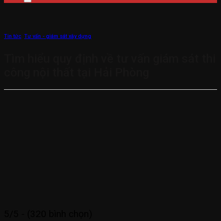
Tin tức
,
Tư vấn - giám sát xây dựng
Tìm hiểu quy định về tư vấn giám sát thi
công nội thất tại Hải Phòng
5/5 - (320 bình chọn)