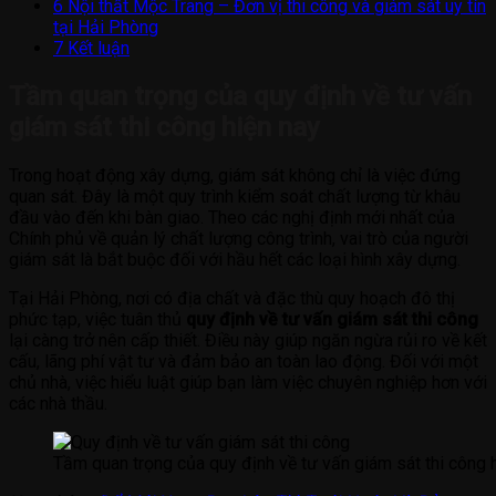
6
Nội thất Mộc Trang – Đơn vị thi công và giám sát uy tín
tại Hải Phòng
7
Kết luận
Tầm quan trọng của quy định về tư vấn
giám sát thi công hiện nay
Trong hoạt động xây dựng, giám sát không chỉ là việc đứng
quan sát. Đây là một quy trình kiểm soát chất lượng từ khâu
đầu vào đến khi bàn giao. Theo các nghị định mới nhất của
Chính phủ về quản lý chất lượng công trình, vai trò của người
giám sát là bắt buộc đối với hầu hết các loại hình xây dựng.
Tại Hải Phòng, nơi có địa chất và đặc thù quy hoạch đô thị
phức tạp, việc tuân thủ
quy định về tư vấn giám sát thi công
lại càng trở nên cấp thiết. Điều này giúp ngăn ngừa rủi ro về kết
cấu, lãng phí vật tư và đảm bảo an toàn lao động. Đối với một
chủ nhà, việc hiểu luật giúp bạn làm việc chuyên nghiệp hơn với
các nhà thầu.
Tầm quan trọng của quy định về tư vấn giám sát thi công 