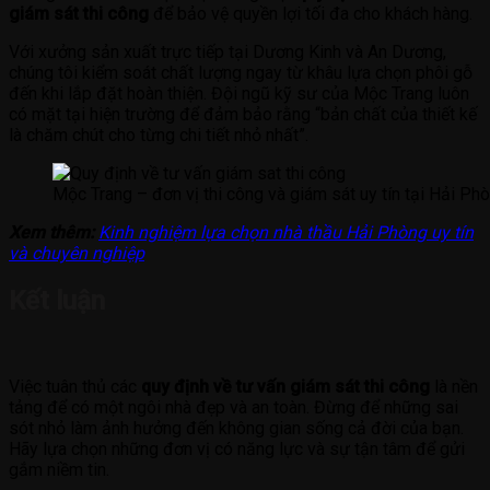
giám sát thi công
để bảo vệ quyền lợi tối đa cho khách hàng.
Với xưởng sản xuất trực tiếp tại Dương Kinh và An Dương,
chúng tôi kiểm soát chất lượng ngay từ khâu lựa chọn phôi gỗ
đến khi lắp đặt hoàn thiện. Đội ngũ kỹ sư của Mộc Trang luôn
có mặt tại hiện trường để đảm bảo rằng “bản chất của thiết kế
là chăm chút cho từng chi tiết nhỏ nhất”.
Mộc Trang – đơn vị thi công và giám sát uy tín tại Hải Ph
Xem thêm:
Kinh nghiệm lựa chọn nhà thầu Hải Phòng uy tín
và chuyên nghiệp
Kết luận
Việc tuân thủ các
quy định về tư vấn giám sát thi công
là nền
tảng để có một ngôi nhà đẹp và an toàn. Đừng để những sai
sót nhỏ làm ảnh hưởng đến không gian sống cả đời của bạn.
Hãy lựa chọn những đơn vị có năng lực và sự tận tâm để gửi
gắm niềm tin.