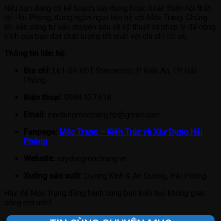
Nếu bạn đang có kế hoạch xây dựng hoặc hoàn thiện nội thất
tại Hải Phòng, đừng ngần ngại liên hệ với Mộc Trang. Chúng
tôi sẵn sàng tư vấn chuyên sâu về kỹ thuật và pháp lý để công
trình của bạn đạt chất lượng tốt nhất với chi phí tối ưu.
Thông tin liên hệ:
Địa chỉ:
Lk1-09 KĐT Starcentral, P Kiến An, TP Hải
Phòng
Điện thoại:
0984.927.618
Email:
xaydungmoctrang.hp@gmail.com
Fanpage:
Mộc Trang – Kiến Trúc và Xây Dựng Hải
Phòng
Website:
xaydungmoctrang.vn
Xưởng sản xuất:
Dương Kinh & An Dương, Hải Phòng.
Hãy để Mộc Trang đồng hành cùng bạn kiến tạo không gian
sống mơ ước!