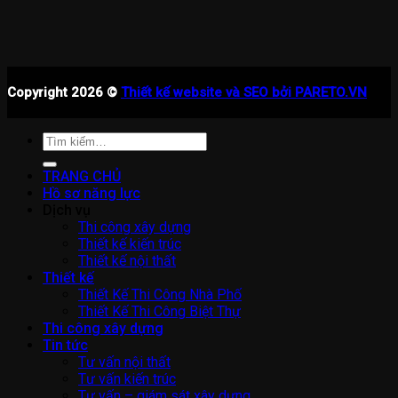
Copyright 2026 ©
Thiết kế website và SEO bởi PARETO.VN
Tìm
kiếm:
TRANG CHỦ
Hồ sơ năng lực
Dịch vụ
Thi công xây dựng
Thiết kế kiến trúc
Thiết kế nội thất
Thiết kế
Thiết Kế Thi Công Nhà Phố
Thiết Kế Thi Công Biệt Thự
Thi công xây dựng
Tin tức
Tư vấn nội thất
Tư vấn kiến trúc
Tư vấn – giám sát xây dựng