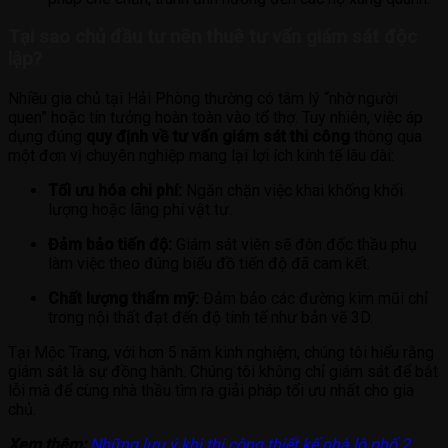
Tại sao chủ đầu tư nên thuê tư vấn giám sát độc
lập?
Nhiều gia chủ tại Hải Phòng thường có tâm lý “nhờ người
quen” hoặc tin tưởng hoàn toàn vào tổ thợ. Tuy nhiên, việc áp
dụng đúng
quy định về tư vấn giám sát thi công
thông qua
một đơn vị chuyên nghiệp mang lại lợi ích kinh tế lâu dài:
Tối ưu hóa chi phí:
Ngăn chặn việc khai khống khối
lượng hoặc lãng phí vật tư.
Đảm bảo tiến độ:
Giám sát viên sẽ đôn đốc thầu phụ
làm việc theo đúng biểu đồ tiến độ đã cam kết.
Chất lượng thẩm mỹ:
Đảm bảo các đường kim mũi chỉ
trong nội thất đạt đến độ tinh tế như bản vẽ 3D.
Tại Mộc Trang, với hơn 5 năm kinh nghiệm, chúng tôi hiểu rằng
giám sát là sự đồng hành. Chúng tôi không chỉ giám sát để bắt
lỗi mà để cùng nhà thầu tìm ra giải pháp tối ưu nhất cho gia
chủ.
Xem thêm:
Những lưu ý khi thi công thiết kế nhà lô phố 2