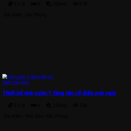
2.2 tỷ
8
200m2
878
Địa điểm :
Hải Phòng
Thiết kế nhà vườn 1 tầng tân cổ điển mái ngói
2.5 tỷ
6
250m2
706
Địa điểm :
Vĩnh Bảo- Hải Phòng