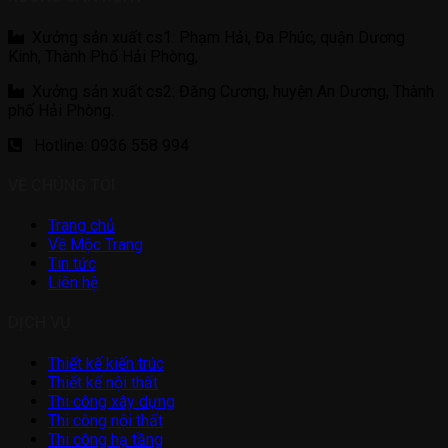
Xưởng sản xuất cs1: Phạm Hải, Đa Phúc, quận Dương
Kinh, Thành Phố Hải Phòng,
Xưởng sản xuất cs2: Đăng Cương, huyện An Dương, Thành
phố Hải Phòng.
Hotline: 0936 558 994
VỀ CHÚNG TÔI
Trang chủ
Về Mộc Trang
Tin tức
Liên hệ
DỊCH VỤ
Thiết kế kiến trúc
Thiết kế nội thất
Thi công xây dựng
Thi công nội thất
Thi công hạ tầng