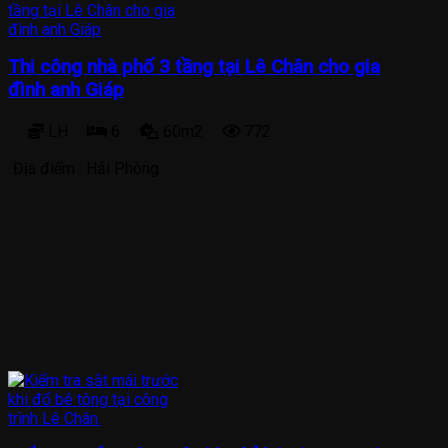
Thi công nhà phố 3 tầng tại Lê Chân cho gia
đình anh Giáp
LH
6
60m2
772
Địa điểm :
Hải Phòng