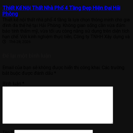
Thiết Kế Nội Thất Nhà Phố 4 Tầng Đẹp Hiện Đại Hải
Phòng
Thiết kế nội thất nhà phố 4 tầng là lựa chọn thông minh cho gia
đình đa thế hệ tại Hải Phòng. Không gian sống cần vừa đảm
bảo tính thẩm mỹ, vừa tối ưu công năng sử dụng trên diện tích
hạn chế. Với kinh nghiệm thực tiễn, Công ty TNHH Xây dựng và
Th6 28, 2026
Để lại một bình luận
Email của bạn sẽ không được hiển thị công khai.
Các trường
bắt buộc được đánh dấu
*
Bình luận
*
Tên
*