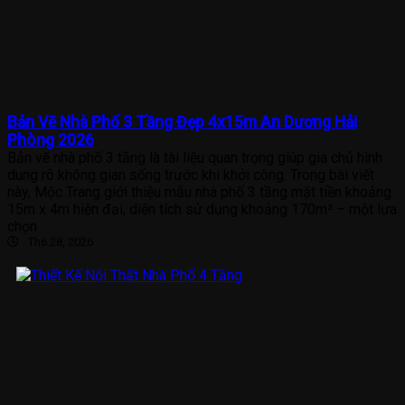
Bản Vẽ Nhà Phố 3 Tầng Đẹp 4x15m An Dương Hải
Phòng 2026
Bản vẽ nhà phố 3 tầng là tài liệu quan trọng giúp gia chủ hình
dung rõ không gian sống trước khi khởi công. Trong bài viết
này, Mộc Trang giới thiệu mẫu nhà phố 3 tầng mặt tiền khoảng
15m x 4m hiện đại, diện tích sử dụng khoảng 170m² – một lựa
chọn
Th6 28, 2026