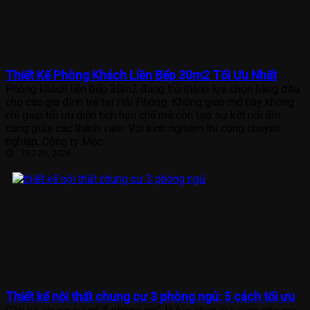
Thiết Kế Phòng Khách Liền Bếp 30m2 Tối Ưu Nhất
Phòng khách liền bếp 30m2 đang trở thành lựa chọn hàng đầu
cho các gia đình trẻ tại Hải Phòng. Không gian mở này không
chỉ giúp tối ưu diện tích hạn chế mà còn tạo sự kết nối ấm
cúng giữa các thành viên. Với kinh nghiệm thi công chuyên
nghiệp, Công ty Mộc
Th7 26, 2026
Thiết kế nội thất chung cư 3 phòng ngủ: 5 cách tối ưu