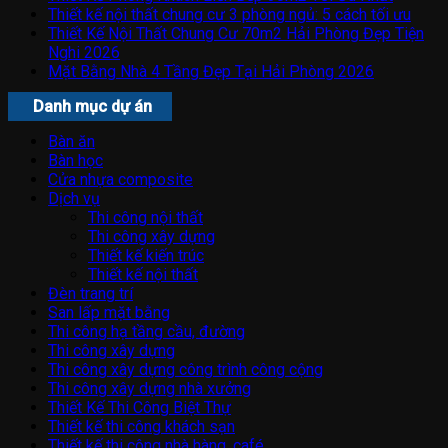
Thiết kế nội thất chung cư 3 phòng ngủ: 5 cách tối ưu
Thiết Kế Nội Thất Chung Cư 70m2 Hải Phòng Đẹp Tiện
Nghi 2026
Mặt Bằng Nhà 4 Tầng Đẹp Tại Hải Phòng 2026
Danh mục dự án
Bàn ăn
Bàn học
Cửa nhựa composite
Dịch vụ
Thi công nội thất
Thi công xây dựng
Thiết kế kiến trúc
Thiết kế nội thất
Đèn trang trí
San lấp mặt bằng
Thi công hạ tầng cầu, đường
Thi công xây dựng
Thi công xây dựng công trình công cộng
Thi công xây dựng nhà xưởng
Thiết Kế Thi Công Biệt Thự
Thiết kế thi công khách sạn
Thiết kế thi công nhà hàng, café