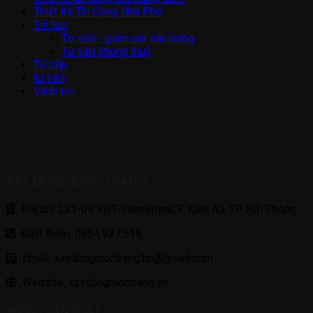
Thiết Kế Thi Công Nhà Phố
Tin tức
Tư vấn - giám sát xây dựng
Tư vấn phong thuỷ
Tủ bếp
tư vấn
Vách tivi
XÂY DỰNG MỘC TRANG
Địa chỉ: Lk1-09 KĐT Starcentral, P Kiến An, TP Hải Phòng
Điện thoại: 0984.927.618
Email: xaydungmoctrang.hp@gmail.com
Website: xaydungmoctrang.vn
XƯỞNG SẢN XUẤT