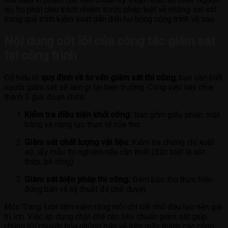
lại, họ phải chịu trách nhiệm trước pháp luật về những sai sót
trong quá trình kiểm soát dẫn đến hư hỏng công trình về sau.
Nội dung cốt lõi của công tác giám sát
tại công trình
Để hiểu rõ
quy định về tư vấn giám sát thi công
, bạn cần biết
người giám sát sẽ làm gì tại hiện trường. Công việc này chia
thành 3 giai đoạn chính:
Kiểm tra điều kiện khởi công:
Bao gồm giấy phép, mặt
bằng và năng lực thực tế của thợ.
Giám sát chất lượng vật liệu:
Kiểm tra chứng chỉ xuất
xứ, lấy mẫu thí nghiệm nếu cần thiết (đặc biệt là sắt
thép, bê tông).
Giám sát biện pháp thi công:
Đảm bảo thợ thực hiện
đúng bản vẽ kỹ thuật đã phê duyệt.
Mộc Trang luôn tâm niệm rằng mỗi chi tiết nhỏ đều tạo nên giá
trị lớn. Việc áp dụng chặt chẽ các tiêu chuẩn giám sát giúp
chúng tôi chuyển hóa những bản vẽ trên giấy thành các công