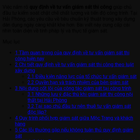
Việc nắm rõ
quy định về tư vấn giám sát thi công
giúp chủ
đầu tư kiểm soát chặt chẽ chất lượng và tiến độ công trình. Tại
Hải Phòng, các yêu cầu về tiêu chuẩn kỹ thuật trong xây dựng
dân dụng ngày càng khắt khe hơn. Bài viết này cung cấp cái
nhìn toàn diện về tính pháp lý và thực tế giám sát.
Mục lục
1
Tầm quan trọng của quy định về tư vấn giám sát thi
công hiện nay
2
Chi tiết quy định về tư vấn giám sát thi công theo luật
xây dựng
2.1
Điều kiện năng lực của tổ chức tư vấn giám sát
2.2
Quyền hạn và trách nhiệm của bên giám sát
3
Nội dung cốt lõi của công tác giám sát tại công trình
3.1
Những lưu ý đặc thù khi giám sát thi công nội
thất tại Hải Phòng
3.2
Tại sao chủ đầu tư nên thuê tư vấn giám sát
độc lập?
4
Quy trình phối hợp giám sát giữa Mộc Trang và khách
hàng
5
Các lỗi thường gặp nếu không tuân thủ quy định giám
sát