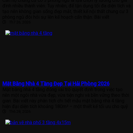
Căn hộ chung cư có 3 phòng ngủ là lựa chọn lý tưởng cho gia
đình nhiều thành viên. Tuy nhiên, để tận dụng tối đa diện tích và
tạo nên không gian sống đẹp mắt, thiết kế nội thất chung cư 3
phòng ngủ đòi hỏi sự lên kế hoạch cẩn thận. Bài viết
Th7 26, 2026
Mặt Bằng Nhà 4 Tầng Đẹp Tại Hải Phòng 2026
Mặt bằng nhà 4 tầng đóng vai trò quyết định trong việc tạo
nên một ngôi nhà vừa đẹp, vừa tiện nghi và bền vững theo thời
gian. Bài viết này phân tích chi tiết mẫu mặt bằng nhà 4 tầng
hiện đại diện tích khoảng 180m² – một thiết kế tối ưu cho quỹ
Th6 28, 2026