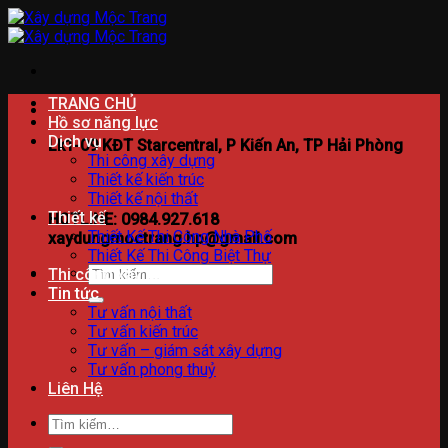
Bỏ
qua
nội
dung
TRANG CHỦ
Hồ sơ năng lực
Dịch vụ
Lk1-09 KĐT Starcentral, P Kiến An, TP Hải Phòng
Thi công xây dựng
Thiết kế kiến trúc
Thiết kế nội thất
Thiết kế
HOTLINE: 0984.927.618
Thiết Kế Thi Công Nhà Phố
xaydungmoctrang.hp@gmail.com
Thiết Kế Thi Công Biệt Thự
Tìm
Thi công xây dựng
kiếm:
Tin tức
Tư vấn nội thất
Tư vấn kiến trúc
Tư vấn – giám sát xây dựng
Tư vấn phong thuỷ
Liên Hệ
Tìm
kiếm: