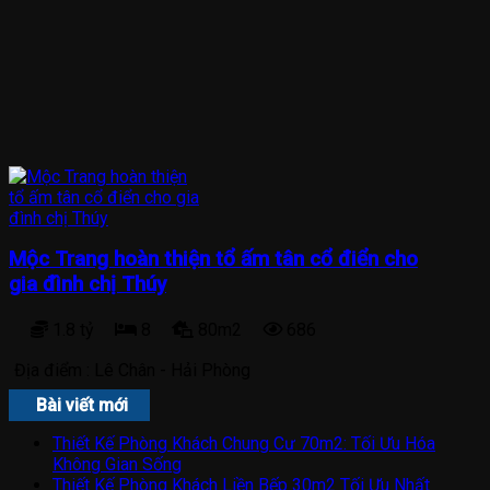
Mộc Trang hoàn thiện tổ ấm tân cổ điển cho
gia đình chị Thúy
1.8 tỷ
8
80m2
686
Địa điểm :
Lê Chân - Hải Phòng
Bài viết mới
Thiết Kế Phòng Khách Chung Cư 70m2: Tối Ưu Hóa
Không Gian Sống
Thiết Kế Phòng Khách Liền Bếp 30m2 Tối Ưu Nhất