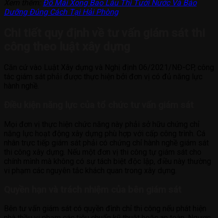
Xem thêm:
Đổ Mái Xong Bao Lâu Thì Tưới Nước Và Bảo
Dưỡng Đúng Cách Tại Hải Phòng
Chi tiết quy định về tư vấn giám sát thi
công theo luật xây dựng
Căn cứ vào Luật Xây dựng và Nghị định 06/2021/NĐ-CP, công
tác giám sát phải được thực hiện bởi đơn vị có đủ năng lực
hành nghề.
Điều kiện năng lực của tổ chức tư vấn giám sát
Mọi đơn vị thực hiện chức năng này phải sở hữu chứng chỉ
năng lực hoạt động xây dựng phù hợp với cấp công trình. Cá
nhân trực tiếp giám sát phải có chứng chỉ hành nghề giám sát
thi công xây dựng. Nếu một đơn vị thi công tự giám sát cho
chính mình mà không có sự tách biệt độc lập, điều này thường
vi phạm các nguyên tắc khách quan trong xây dựng.
Quyền hạn và trách nhiệm của bên giám sát
Bên tư vấn giám sát có quyền đình chỉ thi công nếu phát hiện
nhà thầu vi phạm các tiêu chuẩn kỹ thuật hoặc an toàn. Ngược