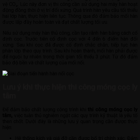
vệ CO₂. Lúc này đơn vị thi công cần sử dụng hai máy hàn hoạt
động đồng thời ở vị trí đối xứng. Quá trình hàn yêu cầu tối thiểu
hai lớp hàn, thực hiện liên tục. Thông qua đó đảm bảo mối hàn
được lấp đầy hoàn toàn và đạt chất lượng tối ưu.
Nếu sử dụng máy hàn thủ công, cần tạo rãnh hàn bằng cách cố
định cọc. Trước tiên cố định cọc với 4 đến 6 điểm hàn đối
xứng. Sau khi cọc đã được cố định chắc chắn, tiếp tục hàn
phân lớp theo quy trình. Sau khi hoàn thành, mối hàn phải được
để nguội tự nhiên trong thời gian tối thiểu 3 phút. Từ đó đảm
bảo độ bền và chất lượng của mối nối.
Lưu ý khi thực hiện thi công móng cọc ly
tâm
Để đảm bảo chất lượng công trình khi
thi công móng cọc ly
tâm,
việc tuân thủ nghiêm ngặt các quy trình kỹ thuật là yếu tố
then chốt. Dưới đây là những lưu ý quan trọng cần được thực
hiện:
Hệ thống kích và giá đỡ cần được bố trí chính xác. Đảm