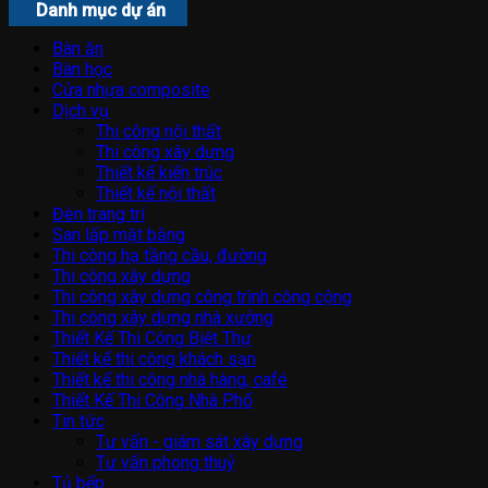
Danh mục dự án
Bàn ăn
Bàn học
Cửa nhựa composite
Dịch vụ
Thi công nội thất
Thi công xây dựng
Thiết kế kiến trúc
Thiết kế nội thất
Đèn trang trí
San lấp mặt bằng
Thi công hạ tầng cầu, đường
Thi công xây dựng
Thi công xây dựng công trình công cộng
Thi công xây dựng nhà xưởng
Thiết Kế Thi Công Biệt Thự
Thiết kế thi công khách sạn
Thiết kế thi công nhà hàng, café
Thiết Kế Thi Công Nhà Phố
Tin tức
Tư vấn - giám sát xây dựng
Tư vấn phong thuỷ
Tủ bếp