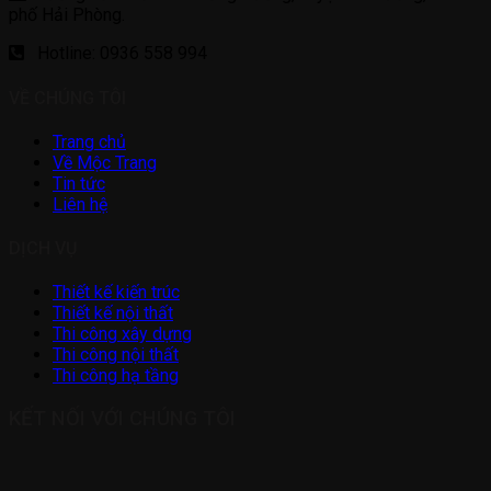
phố Hải Phòng.
Hotline: 0936 558 994
VỀ CHÚNG TÔI
Trang chủ
Về Mộc Trang
Tin tức
Liên hệ
DỊCH VỤ
Thiết kế kiến trúc
Thiết kế nội thất
Thi công xây dựng
Thi công nội thất
Thi công hạ tầng
KẾT NỐI VỚI CHÚNG TÔI