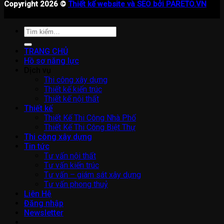
Copyright 2026 ©
Thiết kế website và SEO bởi PARETO.VN
Tìm
kiếm:
TRANG CHỦ
Hồ sơ năng lực
Dịch vụ
Thi công xây dựng
Thiết kế kiến trúc
Thiết kế nội thất
Thiết kế
Thiết Kế Thi Công Nhà Phố
Thiết Kế Thi Công Biệt Thự
Thi công xây dựng
Tin tức
Tư vấn nội thất
Tư vấn kiến trúc
Tư vấn – giám sát xây dựng
Tư vấn phong thuỷ
Liên Hệ
Đăng nhập
Newsletter