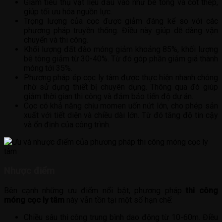
Giảm tiêu thụ vật liệu đầu vào như bê tông và cốt thép,
giúp tối ưu hóa nguồn lực.
Trọng lượng của cọc được giảm đáng kể so với các
phương pháp truyền thống. Điều này giúp dễ dàng vận
chuyển và thi công.
Khối lượng đất đào móng giảm khoảng 85%, khối lượng
bê tông giảm từ 30-40%. Từ đó góp phần giảm giá thành
móng tới 35%.
Phương pháp ép cọc ly tâm được thực hiện nhanh chóng
nhờ sử dụng thiết bị chuyên dụng. Thông qua đó giúp
giảm thời gian thi công và đảm bảo tiến độ dự án.
Cọc có khả năng chịu momen uốn nứt lớn, cho phép sản
xuất với tiết diện và chiều dài lớn. Từ đó tăng độ tin cậy
và ổn định của công trình.
Nhược điểm
Bên cạnh những ưu điểm nổi bật, phương pháp
thi công
móng cọc ly tâm
này vẫn tồn tại một số hạn chế:
Chiều sâu thi công trung bình dao động từ 10-60m. Điều