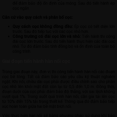
để đảm bảo độ ổn định của móng. Sau đó tiến hành ép
cọc ngắn.
Căn cứ vào quy cách và phân bố cọc:
Quy cách cọc không đồng đều:
Ép cọc có tiết diện lớn
trước. Sau đó tiếp tục với các cọc nhỏ hơn.
Công trường có đài cọc lớn và nhỏ:
Tiến hành thi công
đài cọc lớn trước. Sau đó tiến hành thực hiện các đài cọc
nhỏ. Từ đó đảm bảo tính đồng bộ và ổn định của toàn bộ
công trình.
Giai đoạn tiến hành hàn nối cọc
Trong giai đoạn này, đơn vị thi công tiến hành hàn nối các đoạn
cọc bê tông. Tất cả đảm bảo các yêu cầu kỹ thuật nghiêm
ngặt. Khi nối, chiều dài cọc phải được điều chỉnh sao cho phần
cọc nhô lên khỏi mặt đất còn lại từ 0,5 đến 1,0 m. Đồng thời,
đoạn dưới của cọc phải đảm bảo độ thẳng, với sai lệch không
vượt quá 1%. Trong suốt quá trình hàn nối, cần gia tải lên cọc
từ 10% đến 15% tải trọng thiết kế. Thông qua đó đảm bảo tiếp
xúc hoàn toàn giữa hai bề mặt bích nối.
Việc thực hiện hàn nối sẽ bằng phương pháp sử dụng khí bảo