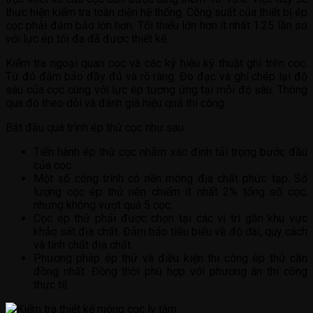
thực hiện kiểm tra toàn diện hệ thống. Công suất của thiết bị ép
cọc phải đảm bảo lớn hơn. Tối thiểu lớn hơn ít nhất 1.25 lần so
với lực ép tối đa đã được thiết kế.
Kiểm tra ngoại quan cọc và các ký hiệu kỹ thuật ghi trên cọc.
Từ đó đảm bảo đầy đủ và rõ ràng. Đo đạc và ghi chép lại độ
sâu của cọc cùng với lực ép tương ứng tại mỗi độ sâu. Thông
qua đó theo dõi và đánh giá hiệu quả thi công.
Bắt đầu quá trình ép thử cọc như sau:
Tiến hành ép thử cọc nhằm xác định tải trọng bước đầu
của cọc.
Một số công trình có nền móng địa chất phức tạp. Số
lượng cọc ép thử nên chiếm ít nhất 2% tổng số cọc,
nhưng không vượt quá 5 cọc.
Cọc ép thử phải được chọn tại các vị trí gần khu vực
khảo sát địa chất. Đảm bảo tiêu biểu về độ dài, quy cách
và tính chất địa chất.
Phương pháp ép thử và điều kiện thi công ép thử cần
đồng nhất. Đồng thời phù hợp với phương án thi công
thực tế.