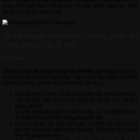
công trình cao tầng. Thông qua đó góp phần nâng cao chất
lượng và tuổi thọ công trình.
Ưu và nhược điểm của phương pháp thi
công móng cọc ly tâm
Ưu điểm
Phương pháp
thi công móng cọc ly tâm
ngày càng được ứng
dụng rộng rãi ở nhiều công trình. Tất cả nhờ vào nhiều ưu điểm
vượt trội, mang lại hiệu quả cao trong xây dựng:
Cọc bê tông ly tâm sử dụng nguyên liệu chất lượng cao.
Tất cả đáp ứng tiêu chuẩn quốc tế về độ bền và khả
năng chịu tải.
Cọc có độ chắc chắn và tuổi thọ dài. Từ đó đảm bảo sự
ổn định cho công trình trong thời gian dài.
Phương pháp này giúp tiết kiệm 15-20% chi phí so với
cọc bê tông cốt thép thông thường. Trong khi khả năng
chịu tải tương đương.