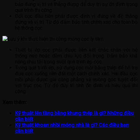
bảo đúng vị trí và thẳng đứng để duy trì sự ổn định trong
quá trình thi công.
Đốt cọc đầu tiên phải được định vị đúng về độ thẳng
đứng và vị trí. Từ đó đảm bảo tính chính xác cho toàn bộ
hệ thống cọc.
Thiết bị ép cọc phải được liên kết chắc chắn với hệ
thống neo hoặc dầm chịu lực đối trọng. Đảm bảo khả
năng chịu tải trong suốt quá trình ép cọc.
Trong quá trình ép, sử dụng cọc mồi bằng thép để hỗ trợ
đưa cọc xuống nền đất một cách chính xác. Hai đầu cọc
mồi phải được gia công phẳng và vuông góc tuyệt đối
với trục cọc. Từ đó duy trì tính ổn định và hiệu quả thi
công.
Xem thêm:
Kỹ thuật lên tầng bằng khung thép là gì? Những điều
cần biết
Kỹ thuật khoan nhồi móng nhà là gì? Các điều bạn
cần biết