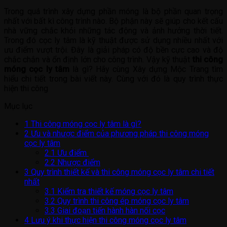
Trong quá trình xây dựng phần móng là bộ phần quan trọng
nhất với bất kì công trình nào. Bộ phận này sẽ giúp cho kết cấu
nhà vững chắc khỏi những tác động và ảnh hưởng thời tiết.
Trong đó cọc ly tâm là kỹ thuật được sử dụng nhiều nhất với
ưu điểm vượt trội. Đây là giải pháp có độ bền cực cao và độ
chắc chắn và ổn định lớn cho công trình. Vậy kỹ thuật
thi công
móng cọc ly tâm
là gì? Hãy cùng Xây dựng Mộc Trang tìm
hiểu chi tiết trong bài viết này. Cùng với đó là quy trình thực
hiện thi công
Mục lục
1
Thi công móng cọc ly tâm là gì?
2
Ưu và nhược điểm của phương pháp thi công móng
cọc ly tâm
2.1
Ưu điểm
2.2
Nhược điểm
3
Quy trình thiết kế và thi công móng cọc ly tâm chi tiết
nhất
3.1
Kiểm tra thiết kế móng cọc ly tâm
3.2
Quy trình thi công ép móng cọc ly tâm
3.3
Giai đoạn tiến hành hàn nối cọc
4
Lưu ý khi thực hiện thi công móng cọc ly tâm