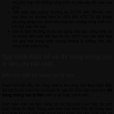
này phù hợp với những công trình có yêu cầu độ sâu vừa
phải.
Tiết diện cọc vuông thường từ 20×20 đến 45×45, còn
cọc tròn có đường kính từ d25 đến d70. Từ đó khiến
phương pháp này chưa phù hợp với những công trình đòi
hỏi tiết diện lớn hơn.
Cọc ly tâm thường được sử dụng cho các công trình có
tải trọng làm việc dài hạn từ 40- 400T/cọc. Nó phù hợp
với quy mô trung bình nhưng không lý tưởng cho các
công trình siêu trọng.
Quy trình thiết kế và thi công móng cọc
ly tâm chi tiết nhất
Kiểm tra thiết kế móng cọc ly tâm
Trước khi bắt đầu thi công, đơn vị thi công cần thực hiện đầy
đủ các bước kiểm tra và chuẩn bị sau để đảm bảo quá trình
thi
công móng cọc ly tâm
diễn ra an toàn, chính xác:
Đảm bảo toàn bộ tính năng và các bộ phận của máy ép cọc
hoạt động ổn định. Trong quá trình vận hành thử, tải trọng dọc
trục thiết kế của cọc cần được tăng thêm 10-15%. Việc này sẽ