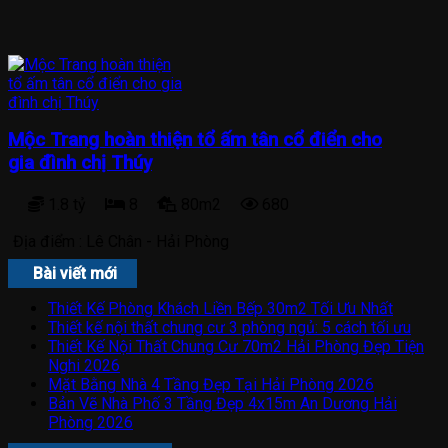
Mộc Trang hoàn thiện tổ ấm tân cổ điển cho
gia đình chị Thúy
1.8 tỷ
8
80m2
680
Địa điểm :
Lê Chân - Hải Phòng
Bài viết mới
Thiết Kế Phòng Khách Liền Bếp 30m2 Tối Ưu Nhất
Thiết kế nội thất chung cư 3 phòng ngủ: 5 cách tối ưu
Thiết Kế Nội Thất Chung Cư 70m2 Hải Phòng Đẹp Tiện
Nghi 2026
Mặt Bằng Nhà 4 Tầng Đẹp Tại Hải Phòng 2026
Bản Vẽ Nhà Phố 3 Tầng Đẹp 4x15m An Dương Hải
Phòng 2026