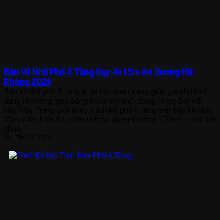
Bản Vẽ Nhà Phố 3 Tầng Đẹp 4x15m An Dương Hải
Phòng 2026
Bản vẽ nhà phố 3 tầng là tài liệu quan trọng giúp gia chủ hình
dung rõ không gian sống trước khi khởi công. Trong bài viết
này, Mộc Trang giới thiệu mẫu nhà phố 3 tầng mặt tiền khoảng
15m x 4m hiện đại, diện tích sử dụng khoảng 170m² – một lựa
chọn
Th6 28, 2026