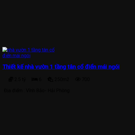
Thiết kế nhà vườn 1 tầng tân cổ điển mái ngói
2.5 tỷ
6
250m2
700
Địa điểm :
Vĩnh Bảo- Hải Phòng