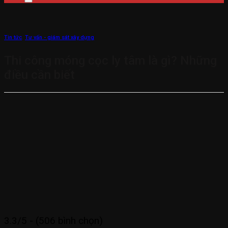
Tin tức
,
Tư vấn - giám sát xây dựng
Thi công móng cọc ly tâm là gì? Những
điều cần biết
3.3/5 - (506 bình chọn)