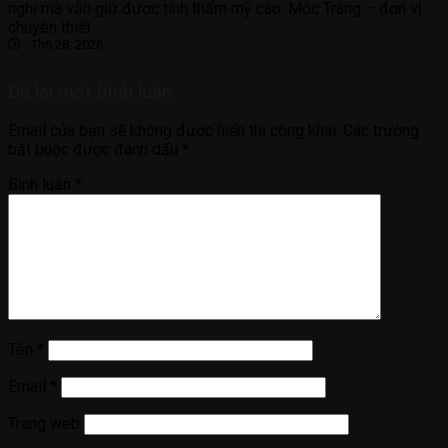
nghi mà vẫn giữ được tính thẩm mỹ cao. Mộc Trang – đơn vị
chuyên thiết
Th6 28, 2026
Để lại một bình luận
Email của bạn sẽ không được hiển thị công khai.
Các trường
bắt buộc được đánh dấu
*
Bình luận
*
Tên
*
Email
*
Trang web