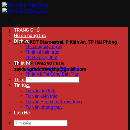
Bỏ
qua
nội
dung
TRANG CHỦ
Hồ sơ năng lực
Dịch vụ
Lk1-09 KĐT Starcentral, P Kiến An, TP Hải Phòng
Thi công xây dựng
Thiết kế kiến trúc
Thiết kế nội thất
Thiết kế
HOTLINE: 0984.927.618
Thiết Kế Thi Công Nhà Phố
xaydungmoctrang.hp@gmail.com
Thiết Kế Thi Công Biệt Thự
Tìm
Thi công xây dựng
kiếm:
Tin tức
Tư vấn nội thất
Tư vấn kiến trúc
Tư vấn – giám sát xây dựng
Tư vấn phong thuỷ
Liên Hệ
Tìm
kiếm: