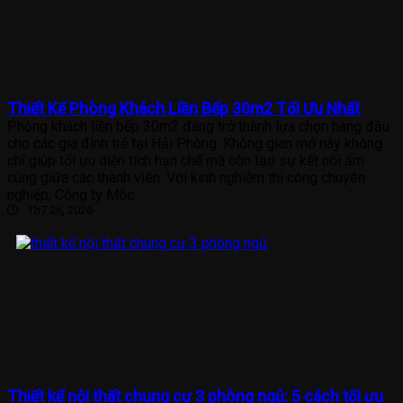
Thiết Kế Phòng Khách Liền Bếp 30m2 Tối Ưu Nhất
Phòng khách liền bếp 30m2 đang trở thành lựa chọn hàng đầu
cho các gia đình trẻ tại Hải Phòng. Không gian mở này không
chỉ giúp tối ưu diện tích hạn chế mà còn tạo sự kết nối ấm
cúng giữa các thành viên. Với kinh nghiệm thi công chuyên
nghiệp, Công ty Mộc
Th7 26, 2026
Thiết kế nội thất chung cư 3 phòng ngủ: 5 cách tối ưu