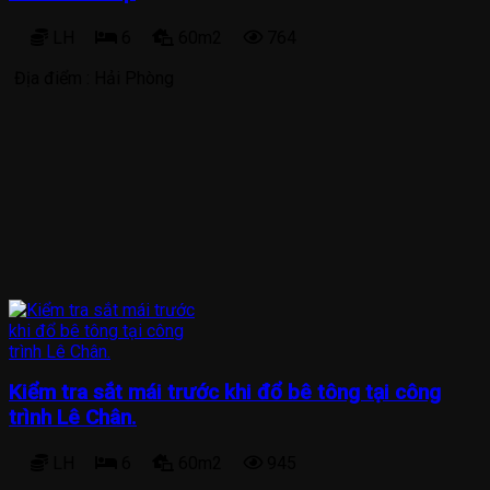
LH
6
60m2
764
Địa điểm :
Hải Phòng
Kiểm tra sắt mái trước khi đổ bê tông tại công
trình Lê Chân.
LH
6
60m2
945