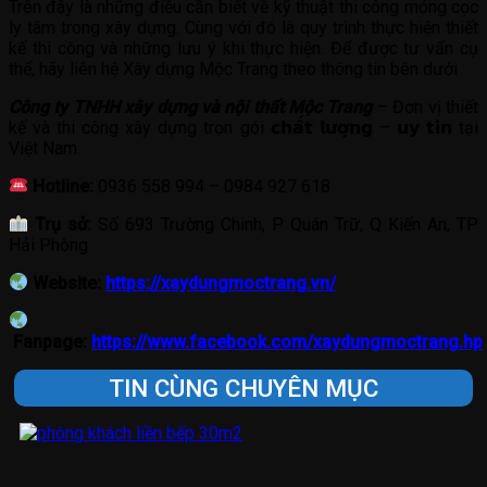
Trên đây là những điều cần biết về kỹ thuật thi công móng cọc
ly tâm trong xây dựng. Cùng với đó là quy trình thực hiện thiết
kế thi công và những lưu ý khi thực hiện. Để được tư vấn cụ
thể, hãy liên hệ Xây dựng Mộc Trang theo thông tin bên dưới
Công ty TNHH xây dựng và nội thất Mộc Trang
– Đơn vị thiết
kế và thi công xây dựng trọn gói 𝗰𝗵𝗮̂́𝘁 𝗹𝘂̛𝗼̛̣𝗻𝗴 – 𝘂𝘆 𝘁𝗶́𝗻 tại
Việt Nam.
Hotline:
0936 558 994 – 0984 927 618
Trụ sở:
Số 693 Trường Chinh, P Quán Trữ, Q Kiến An, TP
Hải Phòng
Website:
https://xaydungmoctrang.vn/
Fanpage:
https://www.facebook.com/xaydungmoctrang.hp
TIN CÙNG CHUYÊN MỤC