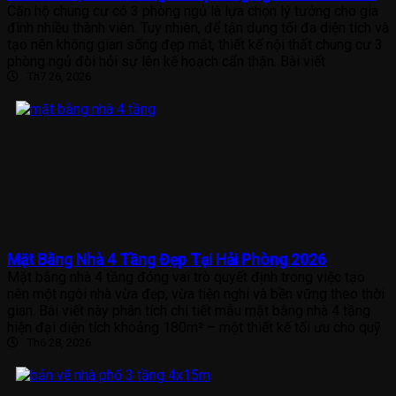
Căn hộ chung cư có 3 phòng ngủ là lựa chọn lý tưởng cho gia
đình nhiều thành viên. Tuy nhiên, để tận dụng tối đa diện tích và
tạo nên không gian sống đẹp mắt, thiết kế nội thất chung cư 3
phòng ngủ đòi hỏi sự lên kế hoạch cẩn thận. Bài viết
Th7 26, 2026
Mặt Bằng Nhà 4 Tầng Đẹp Tại Hải Phòng 2026
Mặt bằng nhà 4 tầng đóng vai trò quyết định trong việc tạo
nên một ngôi nhà vừa đẹp, vừa tiện nghi và bền vững theo thời
gian. Bài viết này phân tích chi tiết mẫu mặt bằng nhà 4 tầng
hiện đại diện tích khoảng 180m² – một thiết kế tối ưu cho quỹ
Th6 28, 2026