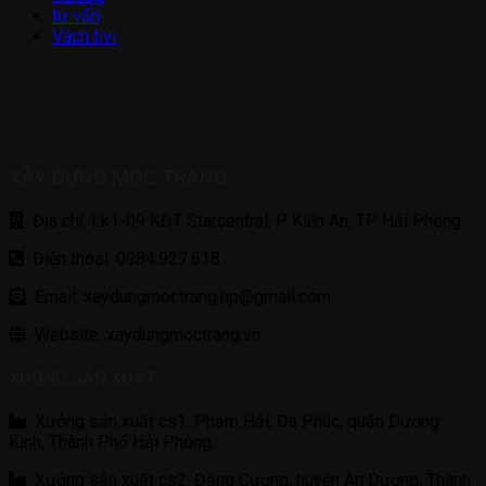
tư vấn
Vách tivi
XÂY DỰNG MỘC TRANG
Địa chỉ: Lk1-09 KĐT Starcentral, P Kiến An, TP Hải Phòng
Điện thoại: 0984.927.618
Email: xaydungmoctrang.hp@gmail.com
Website: xaydungmoctrang.vn
XƯỞNG SẢN XUẤT
Xưởng sản xuất cs1: Phạm Hải, Đa Phúc, quận Dương
Kinh, Thành Phố Hải Phòng,
Xưởng sản xuất cs2: Đăng Cương, huyện An Dương, Thành