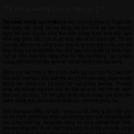
Thi công móng cọc ly tâm là gì?
Thi công móng cọc ly tâm
là một phương pháp kỹ thuật tiên
tiến trong xây dựng. Nó sử dụng các loại máy ép cọc chuyên
dụng để đưa cọc bê tông đúc sẵn xuống dưới lòng đất. Quá
trình này đảm bảo cọc được đẩy vào vị trí chính xác. Từ đó
tạo nên nền móng vững chắc cho công trình. Đặc biệt, cọc bê
tông được sử dụng phải đáp ứng các tiêu chuẩn kỹ thuật cao.
Tất cả đảm bảo khả năng chịu tải lớn mà không xảy ra hiện
tượng nứt. Hoặc bị gãy dưới áp lực từ công trình xây dựng.
Móng cọc bê tông ly tâm được đánh giá cao hơn nhờ vào tính
hiệu quả vượt trội. Đặc biệt khi so với các phương pháp truyền
thống như đóng cọc tre hoặc ép cọc thông thường. Phương
pháp này không chỉ đảm bảo độ bền ổn định mà còn rút ngắn
thời gian thi công. Từ đó giảm thiểu rủi ro trong quá trình xây
dựng. Đồng thời phù hợp với nhiều loại địa hình phức tạp.
Nhờ những ưu điểm nổi bật, móng cọc bê tông ly tâm hiện nay
đã trở thành giải pháp được ưa chuộng. Đặc biệt trong hầu hết
các công trình xây dựng dân dụng và công nghiệp. Điển hình,
phương pháp này được ứng dụng rộng rãi trong việc xây dựng
nhà ở. Ngoài ra là các công trình trường học, bệnh viện, và các