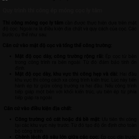
Quy trình thi công ép móng cọc ly tâm
Thi công móng cọc ly tâm
cần được thực hiện dựa trên mật
độ cọc. Ngoài ra là điều kiện địa chất và quy cách của cọc. Các
bước cụ thể như sau:
Căn cứ vào mật độ cọc và tổng thể công trường:
Mật độ cọc dày, công trường rộng rãi:
Ép cọc từ bên
trong công trình ra bên ngoài. Từ đó đảm bảo tính ổn
định.
Mật độ cọc dày, khu vực thi công hẹp và dài:
Hai đầu
khu vực thi công cách xa công trình kiến trúc. Lúc này tiến
hành ép từ giữa công trường ra hai đầu. Nếu công trình
tiếp giáp một bên với khối kiến trúc, ưu tiên ép từ phía
tiếp giáp ra ngoài.
Căn cứ vào điều kiện địa chất:
Công trường có cát hoặc đá bề mặt:
Ưu tiên thi công
tại các khu vực này trước. Từ đó tạo độ ổn định cho toàn
bộ công trình.
Chênh lệch độ sâu lớn giữa các cọc:
Ép cọc dài trước