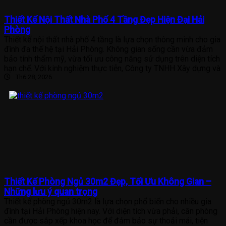
Thiết Kế Nội Thất Nhà Phố 4 Tầng Đẹp Hiện Đại Hải
Phòng
Thiết kế nội thất nhà phố 4 tầng là lựa chọn thông minh cho gia
đình đa thế hệ tại Hải Phòng. Không gian sống cần vừa đảm
bảo tính thẩm mỹ, vừa tối ưu công năng sử dụng trên diện tích
hạn chế. Với kinh nghiệm thực tiễn, Công ty TNHH Xây dựng và
Th6 28, 2026
Thiết Kế Phòng Ngủ 30m2 Đẹp, Tối Ưu Không Gian –
Những lưu ý quan trọng
Thiết kế phòng ngủ 30m2 là lựa chọn phổ biến cho nhiều gia
đình tại Hải Phòng hiện nay. Với diện tích vừa phải, căn phòng
cần được sắp xếp khoa học để đảm bảo sự thoải mái, tiện