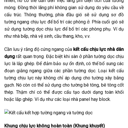
nhiên, nó có thể dẫn đến việc lãng phí diện tích của tường
móng. Đồng thời lãng phí không gian sử dụng do yêu cầu về
cấu trúc. Thông thường, phía đầu gió sẽ sử dụng sơ đồ
tường ngang chịu lực để bố trí các phòng ở. Phía cuối gió sẽ
sử dụng tường dọc chịu lực để bố trí các phòng phụ. Ví dụ
như nhà bếp, nhà vệ sinh, cầu thang, kho, v.v.
Cần lưu ý rằng độ cứng ngang của
kết cấu chịu lực nhà dân
dụng
rất quan trọng. Đặc biệt khi sàn ở phần tường dọc chịu
lực là lắp ghép. Để đảm bảo sự ổn định, có thể bổ sung các
đoạn giằng ngang giữa các phần tường dọc. Loại kết cấu
tường chịu lực này không chỉ áp dụng cho tường xây bằng
gạch. Nó còn có thể sử dụng cho tường bê tông, bê tông cốt
thép. Thậm chí có thể được cấu tạo dưới dạng toàn khối
hoặc lắp ghép. Ví dụ như các loại nhà panel hay block.
Khung chịu lực không hoàn toàn (Khung khuyết)