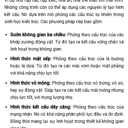
Vì dụ như rạp hát, rạp xiếc, nhà ăn, nhà thể thao với mái vòm.
Những công trình còn có thể áp dụng các nguyên lý tạo hình
kết cấu. Nó dựa trên mô phỏng các cấu trúc tự nhiên trong
sinh học kiến trúc. Các phương pháp này bao gồm:
Sườn không gian ba chiều:
Phỏng theo cấu trúc của các
khớp xương động vật. Từ đó tạo ra kết cấu vững chắc và
linh hoạt trong không gian.
Hình thức mặt xếp:
Phỏng theo cấu trúc của lá buông
hoặc lá dừa. Từ đó tạo ra các mái vòm hoặc mặt phẳng
với khả năng chịu lực tốt.
Hình thức vỏ mỏng:
Phỏng theo cấu trúc vỏ trứng, vỏ sò,
hay sọ động vật. Giúp tạo ra các kết cấu mái mỏng nhưng
chịu lực tốt, với trọng lượng nhẹ.
Hình thức kết cấu dây căng:
Phỏng theo cấu trúc của
mạng nhện. Nó có khả năng phân phối lực đều và ổn định.
Đồng thời mang lại sự linh hoạt trong thiết kế không gian