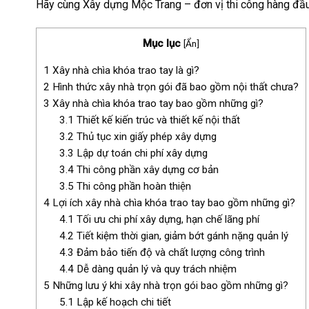
Hãy cùng Xây dựng Mộc Trang – đơn vị thi công hàng đầu t
Mục lục
[
Ẩn
]
1
Xây nhà chìa khóa trao tay là gì?
2
Hình thức xây nhà trọn gói đã bao gồm nội thất chưa?
3
Xây nhà chìa khóa trao tay bao gồm những gì?
3.1
Thiết kế kiến trúc và thiết kế nội thất
3.2
Thủ tục xin giấy phép xây dựng
3.3
Lập dự toán chi phí xây dựng
3.4
Thi công phần xây dựng cơ bản
3.5
Thi công phần hoàn thiện
4
Lợi ích xây nhà chìa khóa trao tay bao gồm những gì?
4.1
Tối ưu chi phí xây dựng, hạn chế lãng phí
4.2
Tiết kiệm thời gian, giảm bớt gánh nặng quản lý
4.3
Đảm bảo tiến độ và chất lượng công trình
4.4
Dễ dàng quản lý và quy trách nhiệm
5
Những lưu ý khi xây nhà trọn gói bao gồm những gì?
5.1
Lập kế hoạch chi tiết