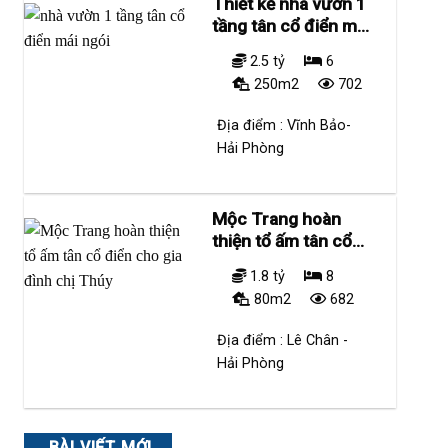
Thiết kế nhà vườn 1
tầng tân cổ điển mái
ngói
2.5 tỷ
6
250m2
702
Địa điểm :
Vĩnh Bảo-
Hải Phòng
Mộc Trang hoàn
thiện tổ ấm tân cổ
điển cho gia đình
1.8 tỷ
8
chị Thúy
80m2
682
Địa điểm :
Lê Chân -
Hải Phòng
BÀI VIẾT MỚI