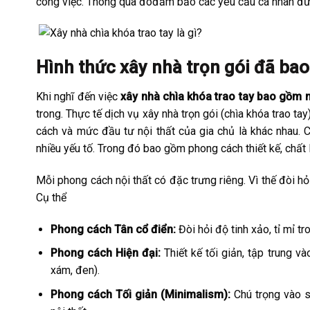
công việc. Thông qua đóđảm bảo các yêu cầu cá nhân đ
Hình thức xây nhà trọn gói đã ba
Khi nghĩ đến việc
xây nhà chìa khóa trao tay bao gồm 
trong. Thực tế dịch vụ xây nhà trọn gói (chìa khóa trao t
cách và mức đầu tư nội thất của gia chủ là khác nhau. 
nhiều yếu tố. Trong đó bao gồm phong cách thiết kế, chất l
Mỗi phong cách nội thất có đặc trưng riêng. Vì thế đòi h
Cụ thể
Phong cách Tân cổ điển:
Đòi hỏi độ tinh xảo, tỉ mỉ tro
Phong cách Hiện đại:
Thiết kế tối giản, tập trung và
xám, đen).
Phong cách Tối giản (Minimalism):
Chú trọng vào sự