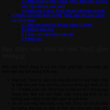
2.5
Mẫu thiết kế nhà 2 tầng 70m2 dành cho gia chủ
yêu thích không gian xanh
2.6
Mẫu nhà 3 tầng 70m2 phong cách tân cổ điển
3
Những lưu ý khi thiết kế nhà 70m2 sao cho đẹp và tối
ưu công năng
3.1
Nên tận dụng tối đa ánh sáng tự nhiên
3.2
Không gian mở
3.3
Xem xét nâng tầng sau này
3.4
Màu sắc
Đặc điểm mẫu thiết kế nhà 70m2 gồm
những gì
Mẫu nhà 70m2 đang là sự lựa chọn phổ biến của nhiều gia
đình hiện nay bởi những điều này:
Diện tích 70m2 là diện tích khá phổ biến ở Việt Nam. Đây
là diện tích phù hợp với nhu cầu của nhiều gia đình có từ
4 – 5 thành viên. Với 70m2 bạn có thể bố trí 3 phòng ngủ
trong nhà. Như vậy các thành viên trong gia đình sẽ có
không gian riêng tư để nghỉ ngơi và sinh hoạt.
So với các mẫu nhà khác, mẫu nhà 70m2 có chi phí đầu
tư tương đối hợp lý. Đây là một lựa chọn phù hợp cho