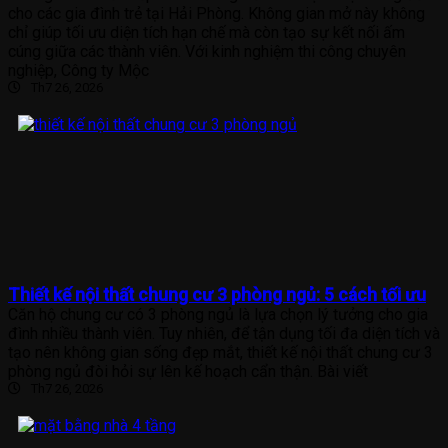
cho các gia đình trẻ tại Hải Phòng. Không gian mở này không
chỉ giúp tối ưu diện tích hạn chế mà còn tạo sự kết nối ấm
cúng giữa các thành viên. Với kinh nghiệm thi công chuyên
nghiệp, Công ty Mộc
Th7 26, 2026
Thiết kế nội thất chung cư 3 phòng ngủ: 5 cách tối ưu
Căn hộ chung cư có 3 phòng ngủ là lựa chọn lý tưởng cho gia
đình nhiều thành viên. Tuy nhiên, để tận dụng tối đa diện tích và
tạo nên không gian sống đẹp mắt, thiết kế nội thất chung cư 3
phòng ngủ đòi hỏi sự lên kế hoạch cẩn thận. Bài viết
Th7 26, 2026