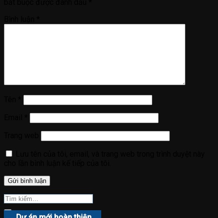
bắt buộc được đánh dấu
*
Bình luận
*
Tên
*
Email
*
Trang web
Lưu tên của tôi, email, và trang web trong trình duyệt này
cho lần bình luận kế tiếp của tôi.
Dự án mới hoàn thiện