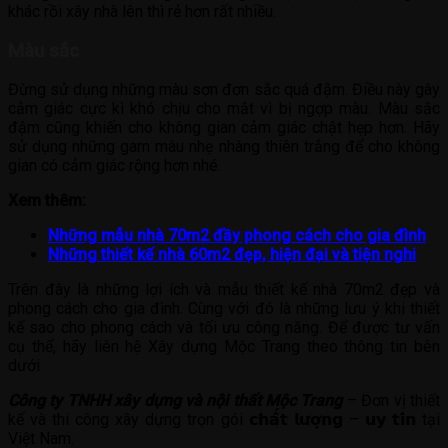
khác rồi xây nhà lên thì rẻ hơn rất nhiều.
Màu sắc
Đừng sử dụng những màu sơn đơn sắc quá đậm. Điều này gây
cảm giác cực kì khó chịu cho mắt vì bị ngợp màu. Màu sắc
đậm cũng khiến cho không gian cảm giác chật hẹp hơn. Hãy
sử dụng những gam màu nhẹ nhàng thiên trắng để cho không
gian có cảm giác rộng hơn nhé.
Xem thêm:
Những mẫu nhà 70m2 đầy phong cách cho gia đình
Những thiết kế nhà 60m2 đẹp, hiện đại và tiện nghi
Trên đây là những lợi ích và mẫu thiết kế nhà 70m2 đẹp và
phong cách cho gia đình. Cùng với đó là những lưu ý khi thiết
kế sao cho phong cách và tối ưu công năng. Để được tư vấn
cụ thể, hãy liên hệ Xây dựng Mộc Trang theo thông tin bên
dưới
Công ty TNHH xây dựng và nội thất Mộc Trang
– Đơn vị thiết
kế và thi công xây dựng trọn gói 𝗰𝗵𝗮̂́𝘁 𝗹𝘂̛𝗼̛̣𝗻𝗴 – 𝘂𝘆 𝘁𝗶́𝗻 tại
Việt Nam.