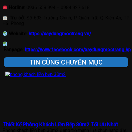
Hotline:
0936 558 994 – 0984 927 618
Trụ sở:
Số 693 Trường Chinh, P Quán Trữ, Q Kiến An, TP
Hải Phòng
Website:
https://xaydungmoctrang.vn/
Fanpage:
https://www.facebook.com/xaydungmoctrang.hp
TIN CÙNG CHUYÊN MỤC
Thiết Kế Phòng Khách Liền Bếp 30m2 Tối Ưu Nhất
Phòng khách liền bếp 30m2 đang trở thành lựa chọn hàng đầu