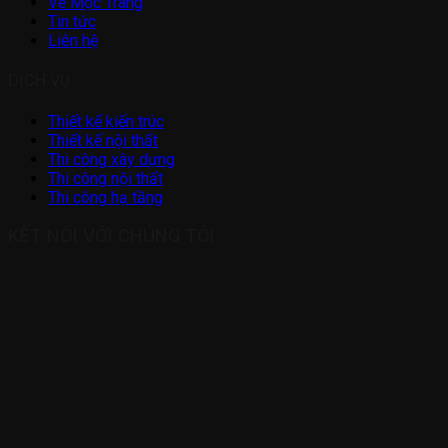
Về Mộc Trang
Tin tức
Liên hệ
DỊCH VỤ
Thiết kế kiến trúc
Thiết kế nội thất
Thi công xây dựng
Thi công nội thất
Thi công hạ tầng
KẾT NỐI VỚI CHÚNG TÔI