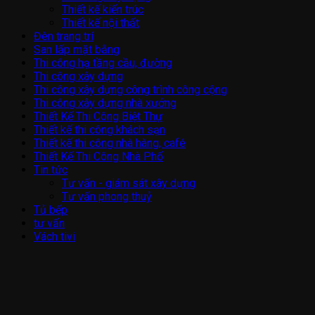
Thiết kế kiến trúc
Thiết kế nội thất
Đèn trang trí
San lấp mặt bằng
Thi công hạ tầng cầu, đường
Thi công xây dựng
Thi công xây dựng công trình công cộng
Thi công xây dựng nhà xưởng
Thiết Kế Thi Công Biệt Thự
Thiết kế thi công khách sạn
Thiết kế thi công nhà hàng, café
Thiết Kế Thi Công Nhà Phố
Tin tức
Tư vấn - giám sát xây dựng
Tư vấn phong thuỷ
Tủ bếp
tư vấn
Vách tivi