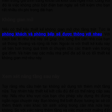
viên trong gia đình sảng khoái để khởi đầu ngày mới. Cùng với
đó là việc không phải bật điện ban ngày sẽ tiết kiệm cho bạn
rất nhiều chi phí trong dài hạn.
Không gian mở
Nếu có thể hãy thiết kế không gian mở cho tầng trệt. Tức là
phòng khách và phòng bếp sẽ được thông với nhau
. Với
cách bài trí như thế này sẽ giúp cho tổng thể căn nhà của bạn
sẽ thông thoáng và rộng rãi hơn. Ngoài ra với thiết kế kiểu này
sẽ tiện hơn trong quá trình di chuyển cho các thành viên trong
gia đình. Và hiện nay các mẫu nhà phố đa số là có lối thiết kế
không gian mở như này.
Xem xét nâng tầng sau này
Tuy rằng nhu cầu hiện tại không sử dụng tới thêm một tầng
nữa. Tuy nhiên hãy thiết kế kết cấu đủ để có thể nâng cấp sau
này. Nếu như khu vực của bạn cho phép xây dựng thì đừng
ngần ngại chuyện này. Bạn không thể biết được tương lai sẽ có
thêm thành viên khác tới sinh sống trong căn nhà nữa hay
không. So với việc nâng thêm tầng và việc mua một miếng đất