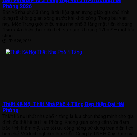
Bản Vẽ Nhà Phố 3 Tầng Đẹp 4x15m An Dương Hải
Phòng 2026
Bản vẽ nhà phố 3 tầng là tài liệu quan trọng giúp gia chủ hình
dung rõ không gian sống trước khi khởi công. Trong bài viết
này, Mộc Trang giới thiệu mẫu nhà phố 3 tầng mặt tiền khoảng
15m x 4m hiện đại, diện tích sử dụng khoảng 170m² – một lựa
chọn
Th6 28, 2026
Thiết Kế Nội Thất Nhà Phố 4 Tầng Đẹp Hiện Đại Hải
Phòng
Thiết kế nội thất nhà phố 4 tầng là lựa chọn thông minh cho gia
đình đa thế hệ tại Hải Phòng. Không gian sống cần vừa đảm
bảo tính thẩm mỹ, vừa tối ưu công năng sử dụng trên diện tích
hạn chế. Với kinh nghiệm thực tiễn, Công ty TNHH Xây dựng và