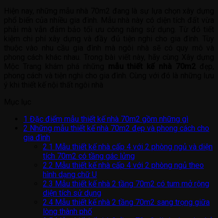
Hiện nay, những mẫu nhà 70m2 đang là sự lựa chọn xây dựng
phổ biến của nhiều gia đình. Mẫu nhà này có diện tích đất vừa
phải mà vẫn đảm bảo tối ưu công năng sử dụng. Từ đó tiết
kiệm chi phí xây dựng và đầy đủ tiện nghi cho gia đình. Tùy
thuộc vào nhu cầu gia đình mà ngôi nhà sẽ có quy mô và
phong cách khác nhau. Trong bài viết này, hãy cùng Xây dựng
Mộc Trang khám phá những
mẫu thiết kế nhà 70m2
đẹp,
phong cách và tiện nghi cho gia đình. Cùng với đó là những lưu
ý khi thiết kế nội thất ngôi nhà
Mục lục
1
Đặc điểm mẫu thiết kế nhà 70m2 gồm những gì
2
Những mẫu thiết kế nhà 70m2 đẹp và phong cách cho
gia đình
2.1
Mẫu thiết kế nhà cấp 4 với 2 phòng ngủ và diện
tích 70m2 có tầng gác lửng
2.2
Mẫu thiết kế nhà cấp 4 với 2 phòng ngủ theo
hình dạng chữ U
2.3
Mẫu thiết kế nhà 2 tầng 70m2 có tum mở rộng
diện tích sử dụng
2.4
Mẫu thiết kế nhà 2 tầng 70m2 sang trọng giữa
lòng thành phố