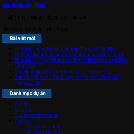
gia đình chị Thúy
1.8 tỷ
8
80m2
678
Địa điểm :
Lê Chân - Hải Phòng
Bài viết mới
Thiết Kế Phòng Khách Liền Bếp 30m2 Tối Ưu Nhất
Thiết kế nội thất chung cư 3 phòng ngủ: 5 cách tối ưu
Thiết Kế Nội Thất Chung Cư 70m2 Hải Phòng Đẹp Tiện
Nghi 2026
Mặt Bằng Nhà 4 Tầng Đẹp Tại Hải Phòng 2026
Bản Vẽ Nhà Phố 3 Tầng Đẹp 4x15m An Dương Hải
Phòng 2026
Danh mục dự án
Bàn ăn
Bàn học
Cửa nhựa composite
Dịch vụ
Thi công nội thất
Thi công xây dựng