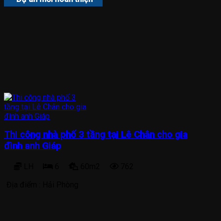
Thi công nhà phố 3 tầng tại Lê Chân cho gia
đình anh Giáp
LH
6
60m2
762
Địa điểm :
Hải Phòng