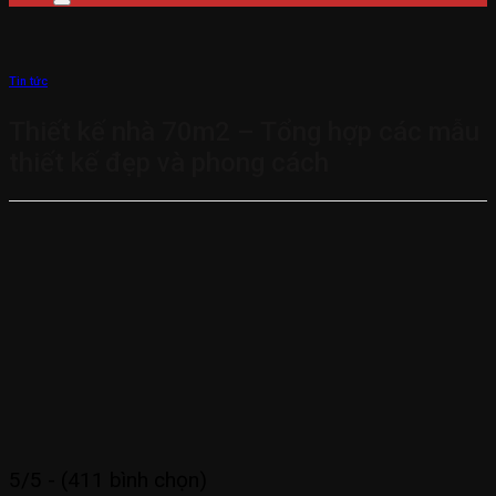
Tin tức
Thiết kế nhà 70m2 – Tổng hợp các mẫu
thiết kế đẹp và phong cách
5/5 - (411 bình chọn)