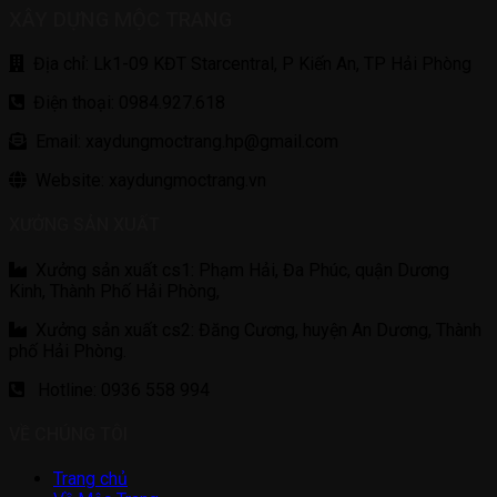
XÂY DỰNG MỘC TRANG
Địa chỉ: Lk1-09 KĐT Starcentral, P Kiến An, TP Hải Phòng
Điện thoại: 0984.927.618
Email: xaydungmoctrang.hp@gmail.com
Website: xaydungmoctrang.vn
XƯỞNG SẢN XUẤT
Xưởng sản xuất cs1: Phạm Hải, Đa Phúc, quận Dương
Kinh, Thành Phố Hải Phòng,
Xưởng sản xuất cs2: Đăng Cương, huyện An Dương, Thành
phố Hải Phòng.
Hotline: 0936 558 994
VỀ CHÚNG TÔI
Trang chủ