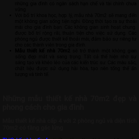
những gia đình có ngân sách hạn chế và tài chính chưa
vững
Với bố trí khoa học, hợp lý, mẫu nhà 70m2 sẽ mang đến
một không gian sống tiện nghi. Đồng thời tạo ra sự thoải
mái cho gia đình bạn. Các không gian sinh hoạt chung
được bố trí rộng rãi, thuận tiện cho việc sử dụng. Các
phòng ngủ được thiết kế thoải mái, đảm bảo sự riêng tư
cho các thành viên trong gia đình.
Mẫu thiết kế nhà 70m2
sẽ trở thành một không gian
sống đẹp mắt và sang trọng. Tất cả thể hiện nhờ sự
sáng tạo và khéo léo của các kiến trúc sư. Các màu sắc,
chất liệu được sử dụng hài hòa, tạo nên tổng thể ấn
tượng và tinh tế.
Những mẫu thiết kế nhà 70m2 đẹp và
phong cách cho gia đình
Mẫu thiết kế nhà cấp 4 với 2 phòng ngủ và diện tích
70m2 có tầng gác lửng