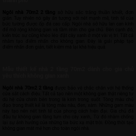
thành phố
Ngôi nhà 70m2 2 tầng
sở hữu sắc trắng thuần khiết, đơn
giản. Tuy nhiên nó gây ấn tượng với nét mạnh mẽ, tinh tế của
bức tường được ốp đá cao cấp. Ngôi nhà sở hữu lan can kính
để mở rộng không gian và tầm nhìn cho gia chủ. Bên cạnh đó,
kiến trúc sư cũng khéo léo đặt cây xanh ở một vài vị trí. Tất cả
nhằm tạo điểm nhấn cho không gian. Đây là giải pháp tạo
điểm nhấn đơn giản, tiết kiệm mà lại khá hiệu quả.
Mẫu thiết kế nhà 2 tầng 70m2 dành cho gia chủ
yêu thích không gian xanh
Ngôi nhà 70m2 2 tầng
được bảo vệ chắc chắn với hệ thống
cửa sắt cách điệu. Tất cả tạo nên một không gian thật riêng tư
dù hệ cửa chính bên trong là kính trong suốt. Tông màu chủ
đạo trong thiết kế là tông màu nâu, đen, xám. Những gam màu
này tạo nên nét tinh tế của phong cách hiện đại. Gia chủ đã
đầu tư không gian tầng tum cho cây xanh,. Từ đó nhằm chống
lại sự ảnh hưởng của những tia bức xạ mặt trời. Đồng thời tạo
không gian mát mẻ hơn cho toàn ngôi nhà.