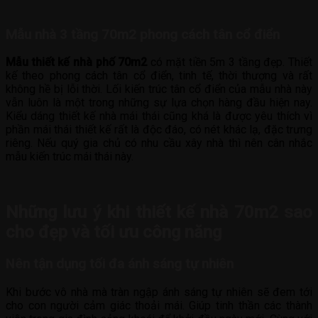
Mẫu nhà 3 tầng 70m2 phong cách tân cổ điển
Mẫu thiết kế nhà phố 70m2
có mặt tiền 5m 3 tầng đẹp. Thiết
kế theo phong cách tân cổ điển, tinh tế, thời thượng và rất
không hề bị lỗi thời. Lối kiến trúc tân cổ điển của mẫu nhà này
vẫn luôn là một trong những sự lựa chọn hàng đầu hiện nay.
Kiểu dáng thiết kế nhà mái thái cũng khá là được yêu thích vì
phần mái thái thiết kế rất là độc đáo, có nét khác lạ, đặc trưng
riêng. Nếu quý gia chủ có nhu cầu xây nhà thì nên cân nhắc
mẫu kiến trúc mái thái này.
Những lưu ý khi thiết kế nhà 70m2 sao
cho đẹp và tối ưu công năng
Nên tận dụng tối đa ánh sáng tự nhiên
Khi bước vô nhà mà tràn ngập ánh sáng tự nhiên sẽ đem tới
cho con người cảm giác thoải mái. Giúp tinh thần các thành