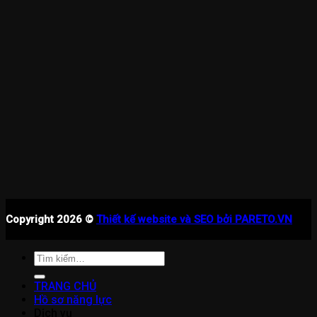
Copyright 2026 ©
Thiết kế website và SEO bởi PARETO.VN
Tìm
kiếm:
TRANG CHỦ
Hồ sơ năng lực
Dịch vụ