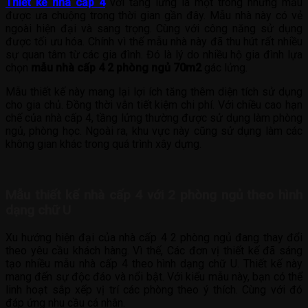
Thiết kế nhà cấp 4
với tầng lửng là một trong những mẫu
được ưa chuộng trong thời gian gần đây. Mẫu nhà này có vẻ
ngoài hiện đại và sang trọng. Cùng với công năng sử dụng
được tối ưu hóa. Chính vì thế mẫu nhà này đã thu hút rất nhiều
sự quan tâm từ các gia đình. Đó là lý do nhiều hộ gia đình lựa
chọn
mẫu nhà cấp 4 2 phòng ngủ 70m2
gác lửng.
Mẫu thiết kế này mang lại lợi ích tăng thêm diện tích sử dụng
cho gia chủ. Đồng thời vẫn tiết kiệm chi phí. Với chiều cao hạn
chế của nhà cấp 4, tầng lửng thường được sử dụng làm phòng
ngủ, phòng học. Ngoài ra, khu vực này cũng sử dụng làm các
không gian khác trong quá trình xây dựng.
Mẫu thiết kế nhà cấp 4 với 2 phòng ngủ theo hình
dạng chữ U
Xu hướng hiện đại của nhà cấp 4 2 phòng ngủ đang thay đổi
theo yêu cầu khách hàng. Vì thế, Các đơn vị thiết kế đã sáng
tạo nhiều mẫu nhà cấp 4 theo hình dạng chữ U. Thiết kế này
mang đến sự độc đáo và nổi bật. Với kiểu mẫu này, bạn có thể
linh hoạt sắp xếp vị trí các phòng theo ý thích. Cùng với đó
đáp ứng nhu cầu cá nhân.