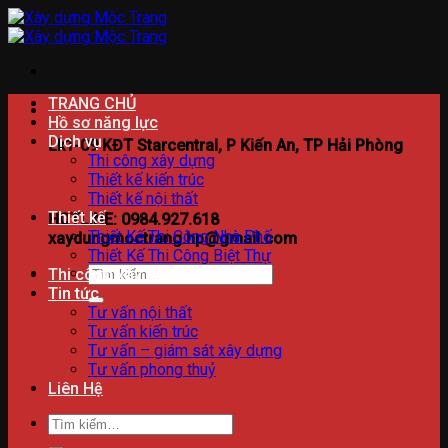
Bỏ
qua
nội
dung
TRANG CHỦ
Hồ sơ năng lực
Dịch vụ
Lk1-09 KĐT Starcentral, P Kiến An, TP Hải Phòng
Thi công xây dựng
Thiết kế kiến trúc
Thiết kế nội thất
Thiết kế
HOTLINE: 0984.927.618
Thiết Kế Thi Công Nhà Phố
xaydungmoctrang.hp@gmail.com
Thiết Kế Thi Công Biệt Thự
Tìm
Thi công xây dựng
kiếm:
Tin tức
Tư vấn nội thất
Tư vấn kiến trúc
Tư vấn – giám sát xây dựng
Tư vấn phong thuỷ
Liên Hệ
Tìm
kiếm: