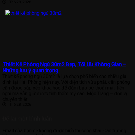
Th6 28, 2026
Thiết Kế Phòng Ngủ 30m2 Đẹp, Tối Ưu Không Gian –
Những lưu ý quan trọng
Thiết kế phòng ngủ 30m2 là lựa chọn phổ biến cho nhiều gia
đình tại Hải Phòng hiện nay. Với diện tích vừa phải, căn phòng
cần được sắp xếp khoa học để đảm bảo sự thoải mái, tiện
nghi mà vẫn giữ được tính thẩm mỹ cao. Mộc Trang – đơn vị
chuyên thiết
Th6 28, 2026
Để lại một bình luận
Email của bạn sẽ không được hiển thị công khai.
Các trường