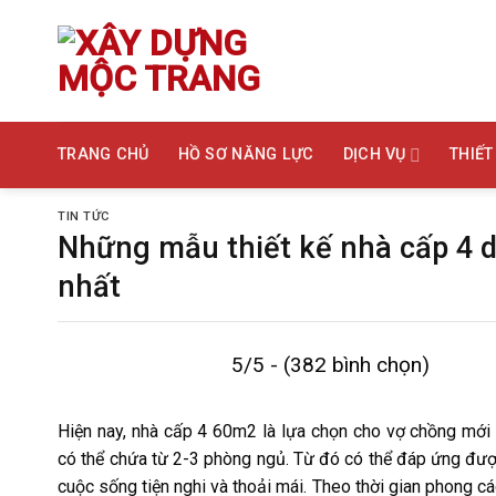
Bỏ
qua
nội
dung
TRANG CHỦ
HỒ SƠ NĂNG LỰC
DỊCH VỤ
THIẾT
TIN TỨC
Những mẫu thiết kế nhà cấp 4 d
nhất
5/5 - (382 bình chọn)
Hiện nay, nhà cấp 4 60m2 là lựa chọn cho vợ chồng mới 
có thể chứa từ 2-3 phòng ngủ. Từ đó có thể đáp ứng đượ
cuộc sống tiện nghi và thoải mái. Theo thời gian phong c