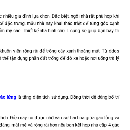
nhiều gia đình lựa chọn. Đặc biệt, ngôi nhà rất phù hợp khi
kế đặc trưng, mẫu nhà này khai thác triệt để từng góc cạnh
hẩm mỹ cao. Thiết kế nhà hình chữ L cũng sẽ giúp bạn bày trí
 khuôn viên rộng rãi để trồng cây xanh thoáng mát. Từ ddos
ó thể tận dụng phần đất trống để đỗ xe hoặc nơi uống trà lý
gác lửng
là tăng diện tích sử dụng. Đồng thời dễ dàng bố trí
ợi hơn. Điều này có được nhờ vào sự hài hòa giữa gác lửng và
g đãng, mát mẻ và rộng rãi hơn nếu bạn kết hợp nhà cấp 4 gác