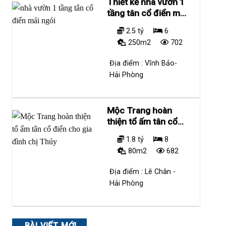
Thiết kế nhà vườn 1
tầng tân cổ điển mái
ngói
2.5 tỷ
6
250m2
702
Địa điểm :
Vĩnh Bảo-
Hải Phòng
Mộc Trang hoàn
thiện tổ ấm tân cổ
điển cho gia đình
1.8 tỷ
8
chị Thúy
80m2
682
Địa điểm :
Lê Chân -
Hải Phòng
BÀI VIẾT MỚI