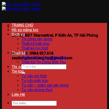
Bỏ
qua
nội
dung
TRANG CHỦ
Hồ sơ năng lực
Dịch vụ
Lk1-09 KĐT Starcentral, P Kiến An, TP Hải Phòng
Thi công xây dựng
Thiết kế kiến trúc
Thiết kế nội thất
Thiết kế
HOTLINE: 0984.927.618
Thiết Kế Thi Công Nhà Phố
xaydungmoctrang.hp@gmail.com
Thiết Kế Thi Công Biệt Thự
Tìm
Thi công xây dựng
kiếm:
Tin tức
Tư vấn nội thất
Tư vấn kiến trúc
Tư vấn – giám sát xây dựng
Tư vấn phong thuỷ
Liên Hệ
Tìm
kiếm: