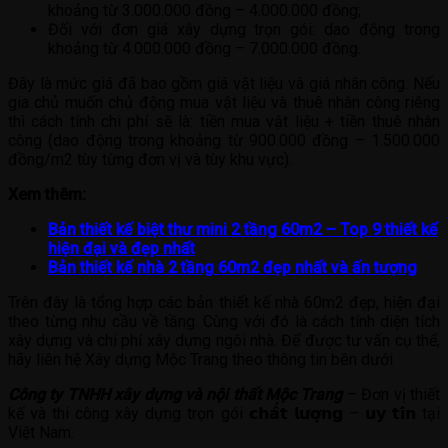
khoảng từ 3.000.000 đồng – 4.000.000 đồng;
Đối với đơn giá xây dựng trọn gói: dao động trong
khoảng từ 4.000.000 đồng – 7.000.000 đồng.
Đây là mức giá đã bao gồm giá vật liệu và giá nhân công. Nếu
gia chủ muốn chủ động mua vật liệu và thuê nhân công riêng
thì cách tính chi phí sẽ là: tiền mua vật liệu + tiền thuê nhân
công (dao động trong khoảng từ 900.000 đồng – 1.500.000
đồng/m2 tùy từng đơn vị và tùy khu vực).
Xem thêm:
Bản thiết kế biệt thư mini 2 tầng 60m2 – Top 9 thiết kế
hiện đại và đẹp nhất
Bản thiết kế nhà 2 tầng 60m2 đẹp nhất và ấn tượng
Trên đây là tổng hợp các bản thiết kế nhà 60m2 đẹp, hiện đại
theo từng nhu cầu về tầng. Cùng với đó là cách tính diện tích
xây dựng và chi phí xây dựng ngôi nhà. Để được tư vấn cụ thể,
hãy liên hệ Xây dựng Mộc Trang theo thông tin bên dưới
Công ty TNHH xây dựng và nội thất Mộc Trang
– Đơn vị thiết
kế và thi công xây dựng trọn gói 𝗰𝗵𝗮̂́𝘁 𝗹𝘂̛𝗼̛̣𝗻𝗴 – 𝘂𝘆 𝘁𝗶́𝗻 tại
Việt Nam.