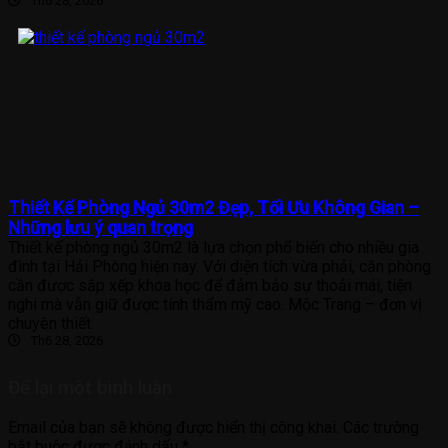
Th6 28, 2026
Thiết Kế Phòng Ngủ 30m2 Đẹp, Tối Ưu Không Gian –
Những lưu ý quan trọng
Thiết kế phòng ngủ 30m2 là lựa chọn phổ biến cho nhiều gia
đình tại Hải Phòng hiện nay. Với diện tích vừa phải, căn phòng
cần được sắp xếp khoa học để đảm bảo sự thoải mái, tiện
nghi mà vẫn giữ được tính thẩm mỹ cao. Mộc Trang – đơn vị
chuyên thiết
Th6 28, 2026
Để lại một bình luận
Email của bạn sẽ không được hiển thị công khai.
Các trường
bắt buộc được đánh dấu
*