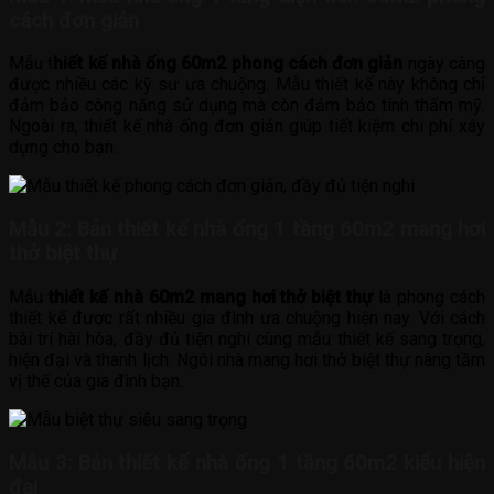
cách đơn giản
Mẫu t
hiết kế nhà ống 60m2 phong cách đơn giản
ngày càng
được nhiều các kỹ sư ưa chuộng. Mẫu thiết kế này không chỉ
đảm bảo công năng sử dụng mà còn đảm bảo tính thẩm mỹ.
Ngoài ra, thiết kế nhà ống đơn giản giúp tiết kiệm chi phí xây
dựng cho bạn.
Mẫu 2:
Bản thiết kế nhà ống 1 tầng 60m2 mang hơi
thở biệt thự
Mẫu
thiết kế nhà 60m2 mang hơi thở biệt thự
là phong cách
thiết kế được rất nhiều gia đình ưa chuộng hiện nay. Với cách
bài trí hài hòa, đầy đủ tiện nghi cùng mẫu thiết kế sang trọng,
hiện đại và thanh lịch. Ngôi nhà mang hơi thở biệt thự nâng tầm
vị thế của gia đình bạn.
Mẫu 3:
Bản thiết kế nhà ống 1 tầng 60m2 kiểu hiện
đại