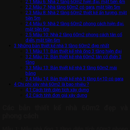
2.1
Mẫu 6: Nhà 2 tầng 60m2 hiện đại, mặt tiền 4m
2.2
Mẫu 7: Nhà tầng 60m2 có gara, mặt tiền 5m
2.3
Mẫu 8: Nhà 2 tầng 60m2 thiết kế ấn tượng, mặt
tiền 5m
2.4
Mẫu 9: Nhà 2 tầng 60m2 phong cách hiện đại,
mặt tiền 6m
2.5
Mẫu 10: Nhà 2 tầng 60m2 phong cách tân cổ
điển, mặt tiền 6m
3
Những bản thiết kế nhà 3 tầng 60m2 đẹp nhất
3.1
Mẫu 11: Bản thiết kế nhà ống 3 tầng hiện đại
3.2
Mẫu 12: Bản thiết kế nhà 60m2 tân cổ điển 3
tầng
3.3
Mẫu 13: Bản thiết kế nhà 3 tầng 60m2 mái
bằng
3.4
Mẫu 14: Bản thiết kế nhà 3 tầng 6×10 có gara
4
Chi phí xây nhà 60m2 là bao nhiêu ?
4.1
Cách tính diện tích xây dựng
4.2
Cách tính đơn giá xây dựng
Các bản thiết kế nhà 60m2 đẹp và
phong cách
Mẫu 1:
Mẫu nhà ống 1 tầng diện tích 60m2 phong