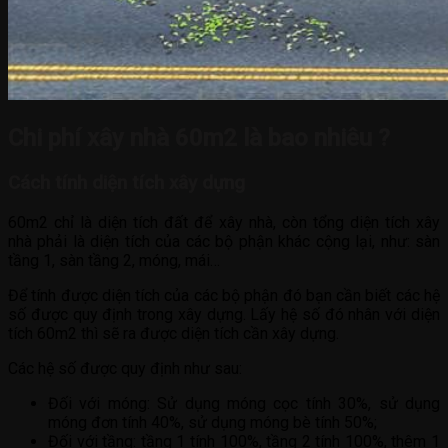
Chi phí xây nhà 60m2 là bao nhiêu ?
Cách tính diện tích xây dựng
60m2 chỉ là diện tích đất để xây nhà, còn tổng diện tích xây
nhà phải là diện tích của các bộ phận khác cộng lại, như: sàn
tầng 1, sàn tầng 2, móng, mái…
Để tính được diện tích của các bộ phận đó bạn cần biết các hệ
số được quy định trong xây dựng. Lấy hệ số đó nhân với diện
tích 60m2 thì sẽ ra được diện tích cần xây dựng.
Các hệ số được quy định như sau:
Đối với móng: Sử dụng móng cọc tính 30%, sử dụng
móng đơn tính 40%, sử dụng móng bè tính 50%;
Đối với tầng: tầng 1 tính 100%, tầng 2 tính 100%, thêm 1