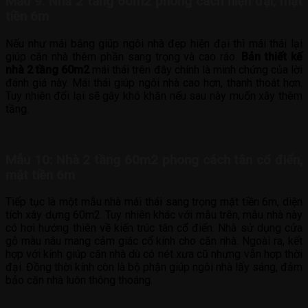
Mẫu 9: Nhà 2 tầng 60m2 phong cách hiện đại, mặt
tiền 6m
Nếu như mái bằng giúp ngôi nhà đẹp hiện đại thì mái thái lại
giúp căn nhà thêm phần sang trọng và cao ráo.
Bản thiết kế
nhà 2 tầng 60m2
mái thái trên đây chính là minh chứng của lời
đánh giá này. Mái thái giúp ngôi nhà cao hơn, thanh thoát hơn.
Tuy nhiên đổi lại sẽ gây khó khăn nếu sau này muốn xây thêm
tầng.
Mẫu 10: Nhà 2 tầng 60m2 phong cách tân cổ điển,
mặt tiền 6m
Tiếp tục là một mẫu nhà mái thái sang trọng mặt tiền 6m, diện
tích xây dựng 60m2. Tuy nhiên khác với mẫu trên, mẫu nhà này
có hơi hướng thiên về kiến trúc tân cổ điển. Nhà sử dụng cửa
gỗ màu nâu mang cảm giác cổ kính cho căn nhà. Ngoài ra, kết
hợp với kính giúp căn nhà dù có nét xưa cũ nhưng vẫn hợp thời
đại. Đồng thời kính còn là bộ phận giúp ngôi nhà lấy sáng, đảm
bảo căn nhà luôn thông thoáng.