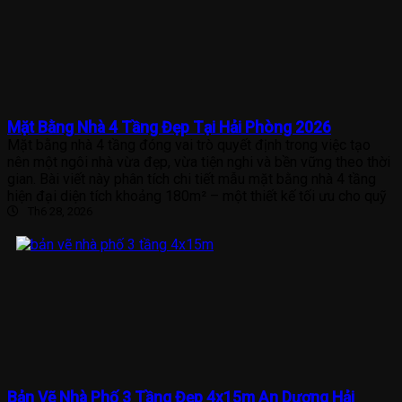
Mặt Bằng Nhà 4 Tầng Đẹp Tại Hải Phòng 2026
Mặt bằng nhà 4 tầng đóng vai trò quyết định trong việc tạo
nên một ngôi nhà vừa đẹp, vừa tiện nghi và bền vững theo thời
gian. Bài viết này phân tích chi tiết mẫu mặt bằng nhà 4 tầng
hiện đại diện tích khoảng 180m² – một thiết kế tối ưu cho quỹ
Th6 28, 2026
Bản Vẽ Nhà Phố 3 Tầng Đẹp 4x15m An Dương Hải