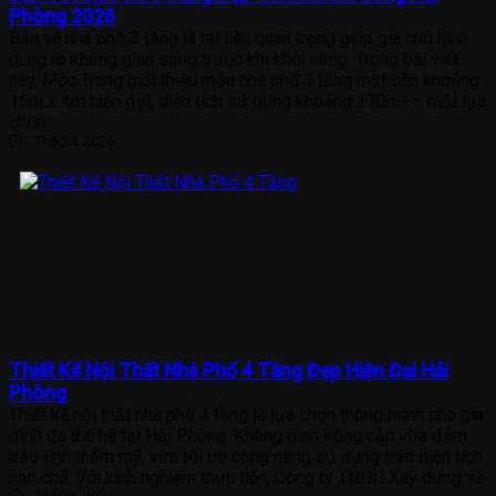
Phòng 2026
Bản vẽ nhà phố 3 tầng là tài liệu quan trọng giúp gia chủ hình
dung rõ không gian sống trước khi khởi công. Trong bài viết
này, Mộc Trang giới thiệu mẫu nhà phố 3 tầng mặt tiền khoảng
15m x 4m hiện đại, diện tích sử dụng khoảng 170m² – một lựa
chọn
Th6 28, 2026
Thiết Kế Nội Thất Nhà Phố 4 Tầng Đẹp Hiện Đại Hải
Phòng
Thiết kế nội thất nhà phố 4 tầng là lựa chọn thông minh cho gia
đình đa thế hệ tại Hải Phòng. Không gian sống cần vừa đảm
bảo tính thẩm mỹ, vừa tối ưu công năng sử dụng trên diện tích
hạn chế. Với kinh nghiệm thực tiễn, Công ty TNHH Xây dựng và