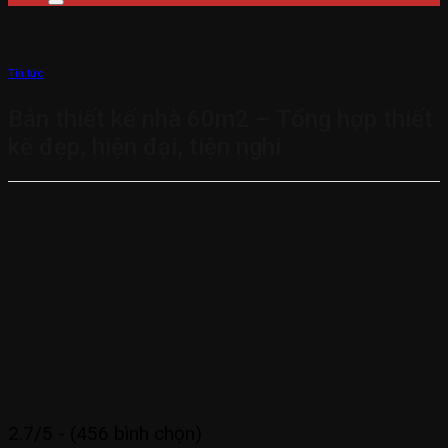
Tin tức
Bản thiết kế nhà 60m2 – Tổng hợp thiết
kế đẹp, hiện đại, tiện nghi
2.7/5 - (456 bình chọn)