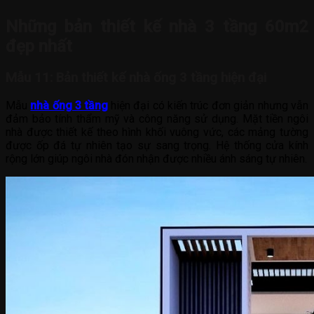
Những bản thiết kế nhà 3 tầng 60m2
đẹp nhất
Mẫu 11: Bản thiết kế nhà ống 3 tầng hiện đại
Mẫu
nhà ống 3 tầng
hiện đại có kiến trúc đơn giản nhưng vẫn
đảm bảo tính thẩm mỹ và công năng sử dụng. Mặt tiền ngôi
nhà được thiết kế theo hình khối vuông vức, các mảng tường
được ốp đá tự nhiên tạo sự sang trọng. Hệ thống cửa kính
rộng lớn giúp ngôi nhà đón nhận được nhiều ánh sáng tự nhiên.