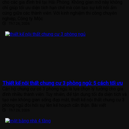
cho các gia đình trẻ tại Hải Phòng. Không gian mở này không
chỉ giúp tối ưu diện tích hạn chế mà còn tạo sự kết nối ấm
cúng giữa các thành viên. Với kinh nghiệm thi công chuyên
nghiệp, Công ty Mộc
Th7 26, 2026
Thiết kế nội thất chung cư 3 phòng ngủ: 5 cách tối ưu
Căn hộ chung cư có 3 phòng ngủ là lựa chọn lý tưởng cho gia
đình nhiều thành viên. Tuy nhiên, để tận dụng tối đa diện tích và
tạo nên không gian sống đẹp mắt, thiết kế nội thất chung cư 3
phòng ngủ đòi hỏi sự lên kế hoạch cẩn thận. Bài viết
Th7 26, 2026