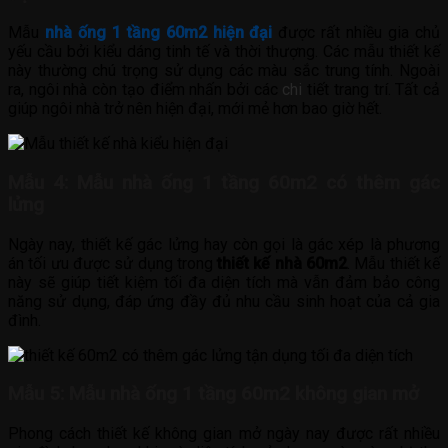
Mẫu
nhà ống 1 tầng 60m2 hiện đại
được rất nhiều gia chủ
yếu cầu bởi kiểu dáng tinh tế và thời thượng. Các mẫu thiết kế
này thường chú trọng sử dụng các màu sắc trung tính. Ngoài
ra, ngôi nhà còn tạo điểm nhấn bởi các
chi
tiết trang trí. Tất cả
giúp ngôi nhà trở nên hiện đại, mới mẻ hơn bao giờ hết.
Mẫu 4:
Mẫu nhà ống 1 tầng 60m2 có thêm gác
lửng
Ngày nay, thiết kế gác lửng hay còn gọi là gác xép là phương
án tối ưu được sử dụng trong
thiết kế nhà 60m2
. Mẫu thiết kế
này sẽ giúp tiết kiệm tối đa diện tích mà vẫn đảm bảo công
năng sử dụng, đáp ứng đầy đủ nhu cầu sinh hoạt của cả gia
đình.
Mẫu 5:
Mẫu nhà ống 1 tầng 60m2 không gian mở
Phong cách thiết kế không gian mở ngày nay được rất nhiều