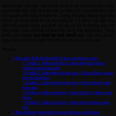
Những ngôi nhà diện tích 60m2 đang là sự lựa chọn của nhiều
người hiện nay. Đây là mẫu nhà có diện tích vừa phải phù hợp
với người sinh sống ở thành thị. Thông thường, những ngôi nhà
60m2 sẽ được thiết kế và xây dựng từ 1-3 tầng. Tùy vào nhu
cầu mỗi người trong gia đình mà sẽ có bố trí không gian và
tầng khác nhau. Để hiểu rõ hơn, hãy cùng Xây dựng Mộc Trang
khám phá những
bản thiết kế nhà 60m2
đẹp, hiện đại và tiện
nghi. Cùng với đó là cách tính chi phí xây dựng ngôi nhà
Mục lục
1
Các bản thiết kế nhà 60m2 đẹp và phong cách
1.1
Mẫu 1: Mẫu nhà ống 1 tầng diện tích 60m2
phong cách đơn giản
1.2
Mẫu 2: Bản thiết kế nhà ống 1 tầng 60m2 mang
hơi thở biệt thự
1.3
Mẫu 3: Bản thiết kế nhà ống 1 tầng 60m2 kiểu
hiện đại
1.4
Mẫu 4: Mẫu nhà ống 1 tầng 60m2 có thêm gác
lửng
1.5
Mẫu 5: Mẫu nhà ống 1 tầng 60m2 không gian
mở
2
Bản thiết kế nhà 60m2 đẹp nhất theo mặt bằng