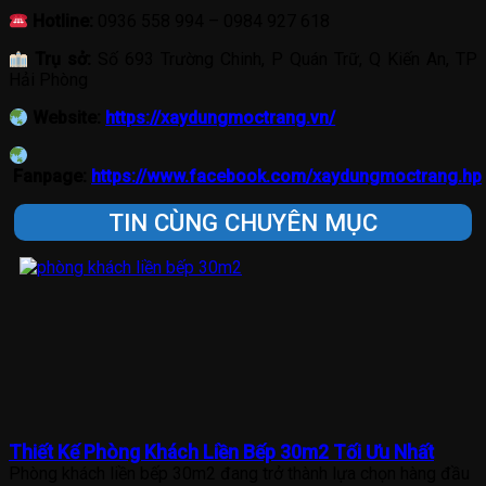
Hotline:
0936 558 994 – 0984 927 618
Trụ sở:
Số 693 Trường Chinh, P Quán Trữ, Q Kiến An, TP
Hải Phòng
Website:
https://xaydungmoctrang.vn/
Fanpage:
https://www.facebook.com/xaydungmoctrang.hp
TIN CÙNG CHUYÊN MỤC
Thiết Kế Phòng Khách Liền Bếp 30m2 Tối Ưu Nhất
Phòng khách liền bếp 30m2 đang trở thành lựa chọn hàng đầu