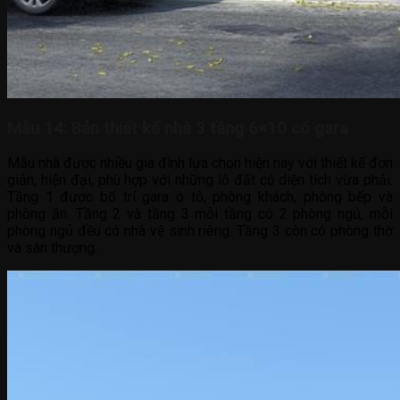
Mẫu 14: Bản thiết kế nhà 3 tầng 6×10 có gara
Mẫu nhà được nhiều gia đình lựa chọn hiện nay với thiết kế đơn
giản, hiện đại, phù hợp với những lô đất có diện tích vừa phải.
Tầng 1 được bố trí gara ô tô, phòng khách, phòng bếp và
phòng ăn. Tầng 2 và tầng 3 mỗi tầng có 2 phòng ngủ, mỗi
phòng ngủ đều có nhà vệ sinh riêng. Tầng 3 còn có phòng thờ
và sân thượng.