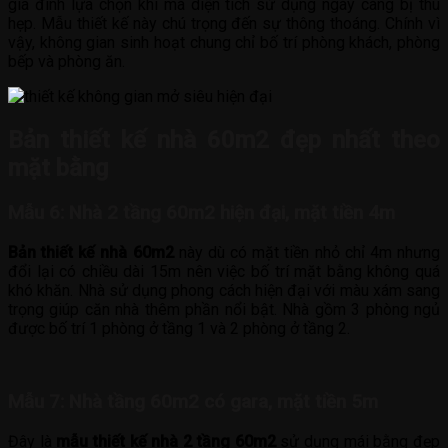
gia đình lựa chọn khi mà diện tích sử dụng ngày càng bị thu
hẹp. Mẫu thiết kế này chú trọng đến sự thông thoáng. Chính vì
vậy, không gian sinh hoạt chung chỉ bố trí phòng khách, phòng
bếp và phòng ăn.
Bản thiết kế nhà 60m2 đẹp nhất theo
mặt bằng
Mẫu 6: Nhà 2 tầng 60m2 hiện đại, mặt tiền 4m
Bản thiết kế nhà 60m2
này dù có mặt tiền nhỏ chỉ 4m nhưng
đổi lại có chiều dài 15m nên việc bố trí mặt bằng không quá
khó khăn. Nhà sử dụng phong cách hiện đại với màu xám sang
trọng giúp căn nhà thêm phần nổi bật. Nhà gồm 3 phòng ngủ
được bố trí 1 phòng ở tầng 1 và 2 phòng ở tầng 2.
Mẫu 7: Nhà tầng 60m2 có gara, mặt tiền 5m
Đây là
mẫu thiết kế nhà 2 tầng 60m2
sử dụng mái bằng đẹp