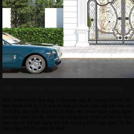
Mẫu 13: Bản thiết kế nhà 3 tầng 60m2 mái bằng
Mẫu thiết kế nhà ống đẹp 3 tầng này gây ấn tượng với mặt tiền
bên ngoài mới lạ. Các bức tường gỗ được sắp xếp hài hòa với
hệ thống cây xanh được bố trí khéo léo nhằm ngăn nắng, ngăn
bụi một cách tối đa. Kiểu mái bằng được thiết kế tinh tế. Khu
vực này có thể tận dụng làm sân thượng bố trí cây xanh. Từ đó
cung cấp chỗ thư giãn tốt nhất.