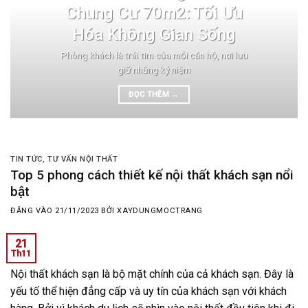
Chung Cư 70m2: Tối Ưu
Hóa Không Gian Sống
Phòng khách là trái tim của mỗi căn hộ, nơi lưu
giữ những kỷ niệm
ĐỌC THÊM
→
TIN TỨC
,
TƯ VẤN NỘI THẤT
Top 5 phong cách thiết kế nội thất khách sạn nổi
bật
ĐĂNG VÀO
21/11/2023
BỞI
XAYDUNGMOCTRANG
21
Th11
Nội thất khách sạn là bộ mặt chính của cả khách sạn. Đây là
yếu tố thể hiện đẳng cấp và uy tín của khách sạn với khách