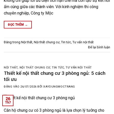
không chỉ giúp tối ưu diện tích hạn chế mà còn tạo sự kết nối
ấm cúng giữa các thành viên. Với kinh nghiệm thi công
chuyên nghiệp, Công ty Mộc
ĐỌC THÊM
→
Đăng trong
Nội thất
,
Nội thất chung cư
,
Tin tức
,
Tư vấn nội thất
Để lại bình luận
NỘI THẤT
,
NỘI THẤT CHUNG CƯ
,
TIN TỨC
,
TƯ VẤN NỘI THẤT
Thiết kế nội thất chung cư 3 phòng ngủ: 5 cách
tối ưu
ĐĂNG VÀO
26/07/2026
BỞI
XAYDUNGMOCTRANG
26
Th7
Căn hộ chung cư có 3 phòng ngủ là lựa chọn lý tưởng cho