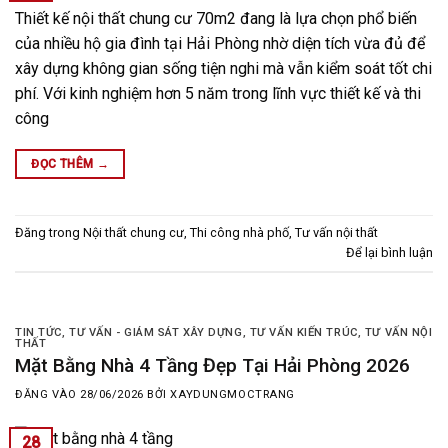
Thiết kế nội thất chung cư 70m2 đang là lựa chọn phổ biến
của nhiều hộ gia đình tại Hải Phòng nhờ diện tích vừa đủ để
xây dựng không gian sống tiện nghi mà vẫn kiểm soát tốt chi
phí. Với kinh nghiệm hơn 5 năm trong lĩnh vực thiết kế và thi
công
ĐỌC THÊM
→
Đăng trong
Nội thất chung cư
,
Thi công nhà phố
,
Tư vấn nội thất
Để lại bình luận
TIN TỨC
,
TƯ VẤN - GIÁM SÁT XÂY DỰNG
,
TƯ VẤN KIẾN TRÚC
,
TƯ VẤN NỘI
THẤT
Mặt Bằng Nhà 4 Tầng Đẹp Tại Hải Phòng 2026
ĐĂNG VÀO
28/06/2026
BỞI
XAYDUNGMOCTRANG
28