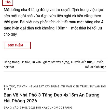
Th6
Mặt bằng nhà 4 tầng đóng vai trò quyết định trong việc tạo
nên một ngôi nhà vừa đẹp, vừa tiện nghi và bền vững theo
thời gian. Bài viết này phân tích chi tiết mẫu mặt bằng nhà 4
tầng hiện đại diện tích khoảng 180m² – một thiết kế tối ưu
cho quỹ
ĐỌC THÊM
→
Đăng trong
Tin tức
,
Tư vấn - giám sát xây dựng
,
Tư vấn kiến trúc
,
Tư vấn
nội thất
Để lại bình luận
TIN TỨC
,
TƯ VẤN - GIÁM SÁT XÂY DỰNG
,
TƯ VẤN KIẾN TRÚC
,
TƯ VẤN NỘI
THẤT
Bản Vẽ Nhà Phố 3 Tầng Đẹp 4x15m An Dương
Hải Phòng 2026
ĐĂNG VÀO
28/06/2026
BỞI
XAYDUNGMOCTRANG