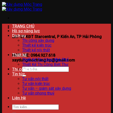
Bỏ
qua
nội
dung
TRANG CHỦ
Hồ sơ năng lực
Dịch vụ
Lk1-09 KĐT Starcentral, P Kiến An, TP Hải Phòng
Thi công xây dựng
Thiết kế kiến trúc
Thiết kế nội thất
Thiết kế
HOTLINE: 0984.927.618
Thiết Kế Thi Công Nhà Phố
xaydungmoctrang.hp@gmail.com
Thiết Kế Thi Công Biệt Thự
Tìm
Thi công xây dựng
kiếm:
Tin tức
Tư vấn nội thất
Tư vấn kiến trúc
Tư vấn – giám sát xây dựng
Tư vấn phong thuỷ
Liên Hệ
Tìm
kiếm: