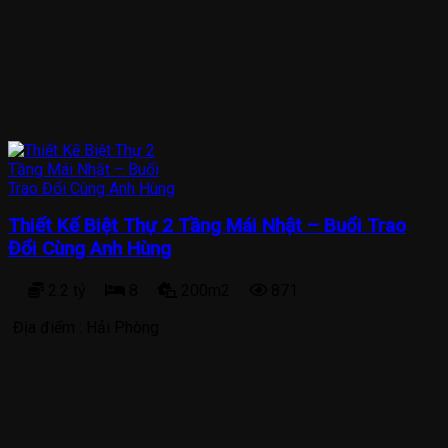
Thiết Kế Biệt Thự 2 Tầng Mái Nhật – Buổi Trao
Đổi Cùng Anh Hùng
2.2 tỷ
8
200m2
871
Địa điểm :
Hải Phòng