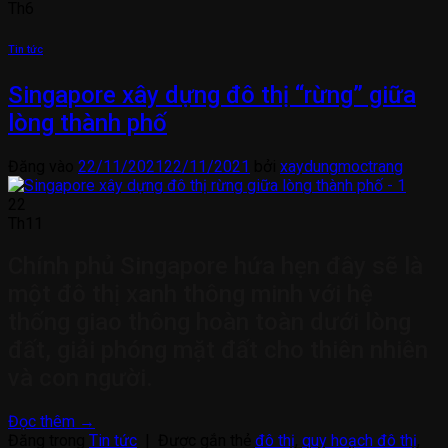
Th6
Tin tức
Singapore xây dựng đô thị “rừng” giữa
lòng thành phố
Đăng vào
22/11/2021
22/11/2021
bởi
xaydungmoctrang
22
Th11
Chính phủ Singapore hứa hẹn đây sẽ là
một đô thị xanh thông minh với hệ
thống giao thông hoàn toàn dưới lòng
đất, giải phóng mặt đất cho thiên nhiên
và con người.
Đọc thêm
→
Đăng trong
Tin tức
|
Được gắn thẻ
đô thị
,
quy hoạch đô thị
,