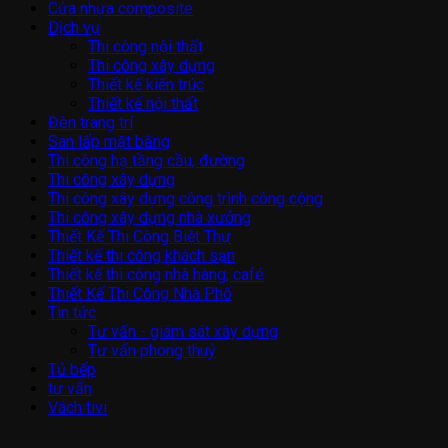
Cửa nhựa composite
Dịch vụ
Thi công nội thất
Thi công xây dựng
Thiết kế kiến trúc
Thiết kế nội thất
Đèn trang trí
San lấp mặt bằng
Thi công hạ tầng cầu, đường
Thi công xây dựng
Thi công xây dựng công trình công cộng
Thi công xây dựng nhà xưởng
Thiết Kế Thi Công Biệt Thự
Thiết kế thi công khách sạn
Thiết kế thi công nhà hàng, café
Thiết Kế Thi Công Nhà Phố
Tin tức
Tư vấn - giám sát xây dựng
Tư vấn phong thuỷ
Tủ bếp
tư vấn
Vách tivi