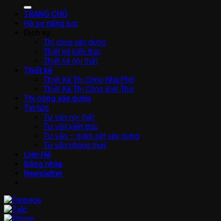
kiếm:
TRANG CHỦ
Hồ sơ năng lực
Dịch vụ
Thi công xây dựng
Thiết kế kiến trúc
Thiết kế nội thất
Thiết kế
Thiết Kế Thi Công Nhà Phố
Thiết Kế Thi Công Biệt Thự
Thi công xây dựng
Tin tức
Tư vấn nội thất
Tư vấn kiến trúc
Tư vấn – giám sát xây dựng
Tư vấn phong thuỷ
Liên Hệ
Đăng nhập
Newsletter