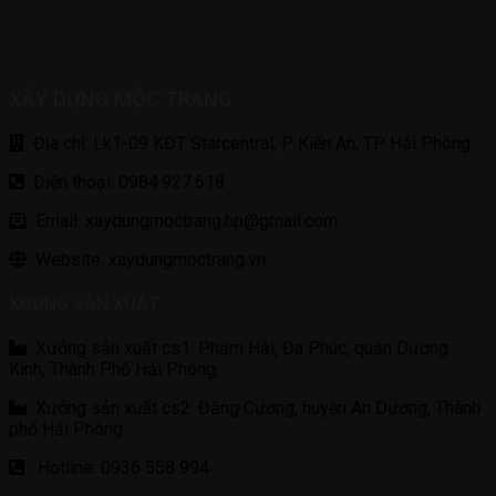
XÂY DỰNG MỘC TRANG
Địa chỉ: Lk1-09 KĐT Starcentral, P Kiến An, TP Hải Phòng
Điện thoại: 0984.927.618
Email: xaydungmoctrang.hp@gmail.com
Website: xaydungmoctrang.vn
XƯỞNG SẢN XUẤT
Xưởng sản xuất cs1: Phạm Hải, Đa Phúc, quận Dương
Kinh, Thành Phố Hải Phòng,
Xưởng sản xuất cs2: Đăng Cương, huyện An Dương, Thành
phố Hải Phòng.
Hotline: 0936 558 994