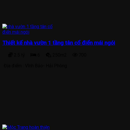
Thiết kế nhà vườn 1 tầng tân cổ điển mái ngói
2.5 tỷ
6
250m2
700
Địa điểm :
Vĩnh Bảo- Hải Phòng