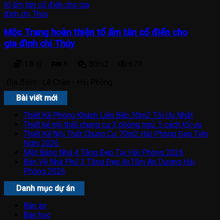
Mộc Trang hoàn thiện tổ ấm tân cổ điển cho
gia đình chị Thúy
1.8 tỷ
8
80m2
679
Địa điểm :
Lê Chân - Hải Phòng
Bài viết mới
Thiết Kế Phòng Khách Liền Bếp 30m2 Tối Ưu Nhất
Thiết kế nội thất chung cư 3 phòng ngủ: 5 cách tối ưu
Thiết Kế Nội Thất Chung Cư 70m2 Hải Phòng Đẹp Tiện
Nghi 2026
Mặt Bằng Nhà 4 Tầng Đẹp Tại Hải Phòng 2026
Bản Vẽ Nhà Phố 3 Tầng Đẹp 4x15m An Dương Hải
Phòng 2026
Danh mục dự án
Bàn ăn
Bàn học