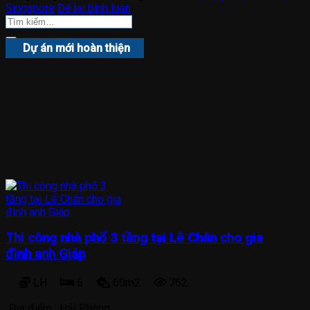
Singapore
Để lại bình luận
Dự án mới hoàn thiện
Thi công nhà phố 3 tầng tại Lê Chân cho gia
đình anh Giáp
LH
6
60m2
762
Địa điểm :
Hải Phòng