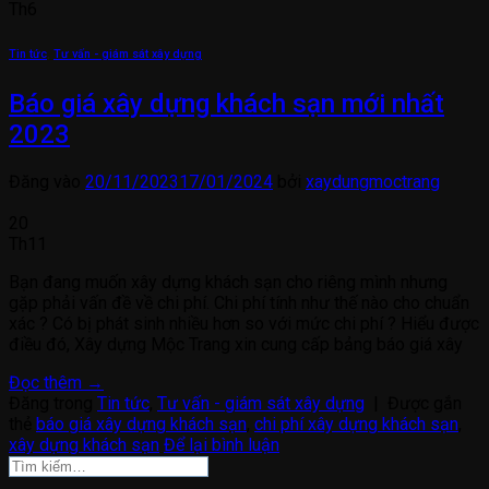
Th6
Tin tức
,
Tư vấn - giám sát xây dựng
Báo giá xây dựng khách sạn mới nhất
2023
Đăng vào
20/11/2023
17/01/2024
bởi
xaydungmoctrang
20
Th11
Bạn đang muốn xây dựng khách sạn cho riêng mình nhưng
gặp phải vấn đề về chi phí. Chi phí tính như thế nào cho chuẩn
xác ? Có bị phát sinh nhiều hơn so với mức chi phí ? Hiểu được
điều đó, Xây dựng Mộc Trang xin cung cấp bảng báo giá xây
Đọc thêm
→
Đăng trong
Tin tức
,
Tư vấn - giám sát xây dựng
|
Được gắn
thẻ
báo giá xây dựng khách sạn
,
chi phí xây dựng khách sạn
,
xây dựng khách sạn
Để lại bình luận