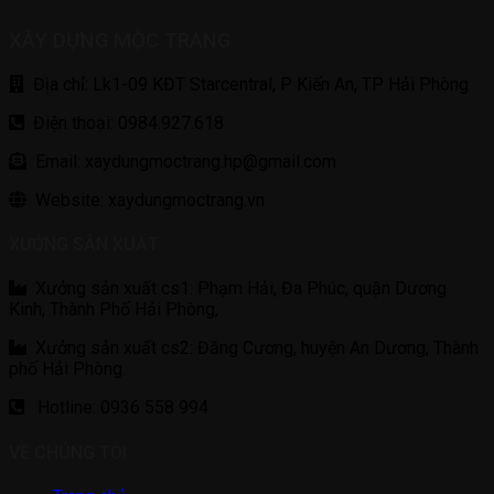
XÂY DỰNG MỘC TRANG
Địa chỉ: Lk1-09 KĐT Starcentral, P Kiến An, TP Hải Phòng
Điện thoại: 0984.927.618
Email: xaydungmoctrang.hp@gmail.com
Website: xaydungmoctrang.vn
XƯỞNG SẢN XUẤT
Xưởng sản xuất cs1: Phạm Hải, Đa Phúc, quận Dương
Kinh, Thành Phố Hải Phòng,
Xưởng sản xuất cs2: Đăng Cương, huyện An Dương, Thành
phố Hải Phòng.
Hotline: 0936 558 994
VỀ CHÚNG TÔI