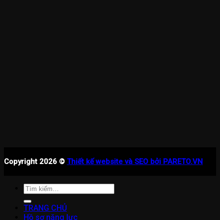
Copyright 2026 ©
Thiết kế website và SEO bởi PARETO.VN
Tìm
kiếm:
TRANG CHỦ
Hồ sơ năng lực