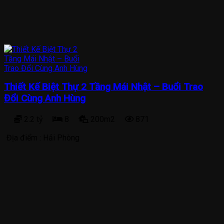
Thiết Kế Biệt Thự 2 Tầng Mái Nhật – Buổi Trao
Đổi Cùng Anh Hùng
2.2 tỷ
8
200m2
871
Địa điểm :
Hải Phòng