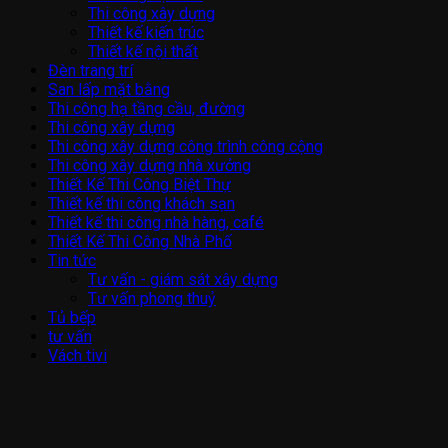
Thi công xây dựng
Thiết kế kiến trúc
Thiết kế nội thất
Đèn trang trí
San lấp mặt bằng
Thi công hạ tầng cầu, đường
Thi công xây dựng
Thi công xây dựng công trình công cộng
Thi công xây dựng nhà xưởng
Thiết Kế Thi Công Biệt Thự
Thiết kế thi công khách sạn
Thiết kế thi công nhà hàng, café
Thiết Kế Thi Công Nhà Phố
Tin tức
Tư vấn - giám sát xây dựng
Tư vấn phong thuỷ
Tủ bếp
tư vấn
Vách tivi