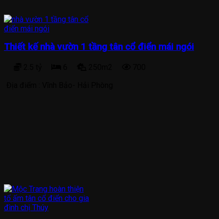
Thiết kế nhà vườn 1 tầng tân cổ điển mái ngói
2.5 tỷ
6
250m2
700
Địa điểm :
Vĩnh Bảo- Hải Phòng