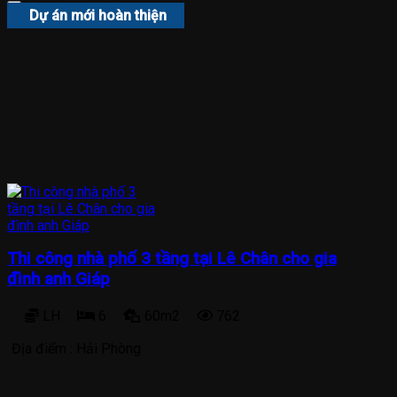
Dự án mới hoàn thiện
Thi công nhà phố 3 tầng tại Lê Chân cho gia
đình anh Giáp
LH
6
60m2
762
Địa điểm :
Hải Phòng