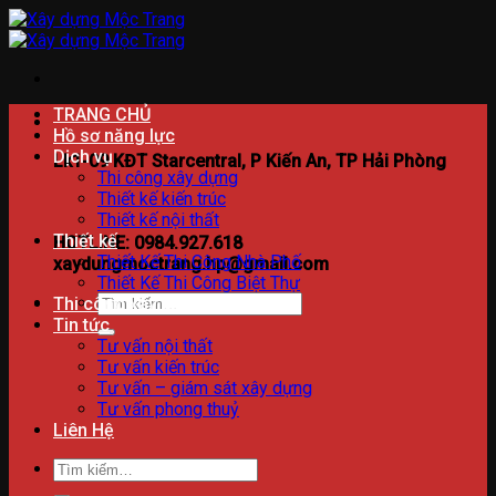
Bỏ
qua
nội
dung
TRANG CHỦ
Hồ sơ năng lực
Dịch vụ
Lk1-09 KĐT Starcentral, P Kiến An, TP Hải Phòng
Thi công xây dựng
Thiết kế kiến trúc
Thiết kế nội thất
Thiết kế
HOTLINE: 0984.927.618
Thiết Kế Thi Công Nhà Phố
xaydungmoctrang.hp@gmail.com
Thiết Kế Thi Công Biệt Thự
Tìm
Thi công xây dựng
kiếm:
Tin tức
Tư vấn nội thất
Tư vấn kiến trúc
Tư vấn – giám sát xây dựng
Tư vấn phong thuỷ
Liên Hệ
Tìm
kiếm: