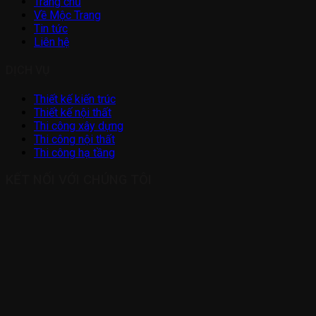
Trang chủ
Về Mộc Trang
Tin tức
Liên hệ
DỊCH VỤ
Thiết kế kiến trúc
Thiết kế nội thất
Thi công xây dựng
Thi công nội thất
Thi công hạ tầng
KẾT NỐI VỚI CHÚNG TÔI