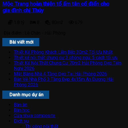
Mộc Trang hoàn thiện tổ ấm tân cổ điển cho
gia đình chị Thúy
1.8 tỷ
8
80m2
679
Địa điểm :
Lê Chân - Hải Phòng
Bài viết mới
Thiết Kế Phòng Khách Liền Bếp 30m2 Tối Ưu Nhất
Thiết kế nội thất chung cư 3 phòng ngủ: 5 cách tối ưu
Thiết Kế Nội Thất Chung Cư 70m2 Hải Phòng Đẹp Tiện
Nghi 2026
Mặt Bằng Nhà 4 Tầng Đẹp Tại Hải Phòng 2026
Bản Vẽ Nhà Phố 3 Tầng Đẹp 4x15m An Dương Hải
Phòng 2026
Danh mục dự án
Bàn ăn
Bàn học
Cửa nhựa composite
Dịch vụ
Thi công nội thất