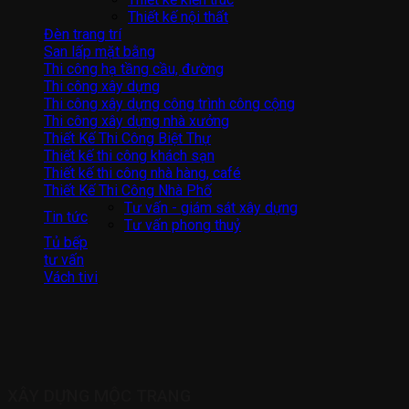
Thiết kế nội thất
Đèn trang trí
San lấp mặt bằng
Thi công hạ tầng cầu, đường
Thi công xây dựng
Thi công xây dựng công trình công cộng
Thi công xây dựng nhà xưởng
Thiết Kế Thi Công Biệt Thự
Thiết kế thi công khách sạn
Thiết kế thi công nhà hàng, café
Thiết Kế Thi Công Nhà Phố
Tư vấn - giám sát xây dựng
Tin tức
Tư vấn phong thuỷ
Tủ bếp
tư vấn
Vách tivi
XÂY DỰNG MỘC TRANG