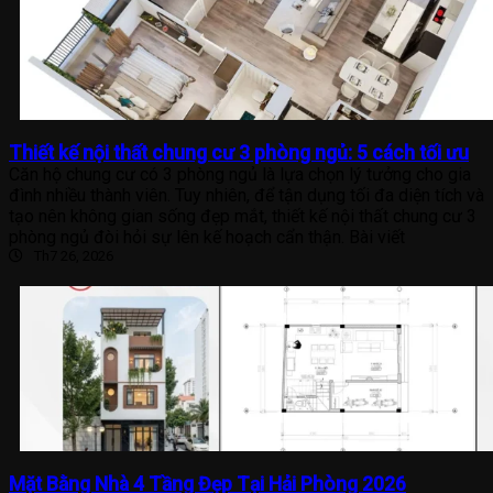
Thiết kế nội thất chung cư 3 phòng ngủ: 5 cách tối ưu
Căn hộ chung cư có 3 phòng ngủ là lựa chọn lý tưởng cho gia
đình nhiều thành viên. Tuy nhiên, để tận dụng tối đa diện tích và
tạo nên không gian sống đẹp mắt, thiết kế nội thất chung cư 3
phòng ngủ đòi hỏi sự lên kế hoạch cẩn thận. Bài viết
Th7 26, 2026
Mặt Bằng Nhà 4 Tầng Đẹp Tại Hải Phòng 2026