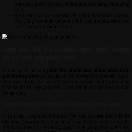
Đảm bảo phối hợp nhịp nhàng giữa các hạng mục công
trình.
Giám sát chặt chẽ quá trình thi công nhằm phát hiện sai
sót. Đồng thời khắc phục kịp thời các sai sót, đảm bảo
chất lượng đạt chuẩn kỹ thuật.
Làm sao để tối ưu hiệu quả chất lượng
và chi phí xây phần thô
Khi chúng ta đã biết
phần thô chiếm bao nhiêu phần trăm
giá trị công trình
và các yếu tố ảnh hưởng thì điều nhiều người
thắc mắc đó là làm sao để tối ưu hiệu quả chất lượng công
trình và chi phí xây phần thô. Dưới đây là một số mẹo bạn có
thể áp dụng
Hạn chế thay đổi thiết kế và phương án thi công
Chi phí xây dựng phần thô được tính toán dựa trên bản thiết kế
kiến trúc. Cùng với đó là bản vẽ kết cấu đã được chốt trước đó.
Bất kỳ sự thay đổi nào trong quá trình thi công đều có thể làm