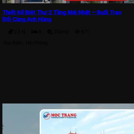
Thiết Kế Biệt Thự 2 Tầng Mái Nhật – Buổi Trao
Đổi Cùng Anh Hùng
2.2 tỷ
8
200m2
871
Địa điểm :
Hải Phòng