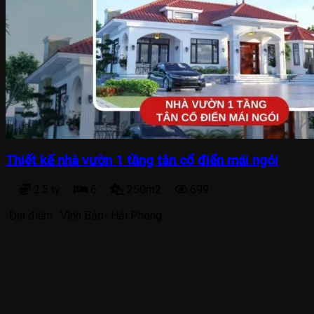
Thiết kế nhà vườn 1 tầng tân cổ điển mái ngói
2.5 tỷ
6
250m2
699
Địa điểm :
Vĩnh Bảo- Hải Phòng