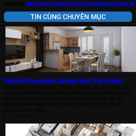
Fanpage:
https://www.facebook.com/xaydungmoctrang.hp
TIN CÙNG CHUYÊN MỤC
Thiết Kế Phòng Khách Liền Bếp 30m2 Tối Ưu Nhất
Phòng khách liền bếp 30m2 đang trở thành lựa chọn hàng đầu
cho các gia đình trẻ tại Hải Phòng. Không gian mở này không
chỉ giúp tối ưu diện tích hạn chế mà còn tạo sự kết nối ấm
cúng giữa các thành viên. Với kinh nghiệm thi công chuyên
nghiệp, Công ty Mộc
Th7 26, 2026