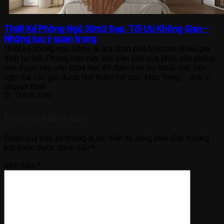
Thiết Kế Phòng Ngủ 30m2 Đẹp, Tối Ưu Không Gian –
Những lưu ý quan trọng
Thiết kế phòng ngủ 30m2 là lựa chọn phổ biến cho nhiều gia
đình tại Hải Phòng hiện nay. Với diện tích vừa phải, căn phòng
cần được sắp xếp khoa học để đảm bảo sự thoải mái, tiện
nghi mà vẫn giữ được tính thẩm mỹ cao. Mộc Trang – đơn vị
chuyên thiết
Th6 28, 2026
Để lại một bình luận
Email của bạn sẽ không được hiển thị công khai.
Các trường
bắt buộc được đánh dấu
*
Bình luận
*