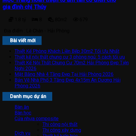
gia đình chị Thúy
1.8 tỷ
8
80m2
679
Địa điểm :
Lê Chân - Hải Phòng
Bài viết mới
Thiết Kế Phòng Khách Liền Bếp 30m2 Tối Ưu Nhất
Thiết kế nội thất chung cư 3 phòng ngủ: 5 cách tối ưu
Thiết Kế Nội Thất Chung Cư 70m2 Hải Phòng Đẹp Tiện
Nghi 2026
Mặt Bằng Nhà 4 Tầng Đẹp Tại Hải Phòng 2026
Bản Vẽ Nhà Phố 3 Tầng Đẹp 4x15m An Dương Hải
Phòng 2026
Danh mục dự án
Bàn ăn
Bàn học
Cửa nhựa composite
Thi công nội thất
Thi công xây dựng
Dịch vụ
Thiết kế kiến trúc