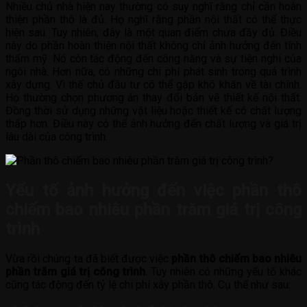
Nhiều chủ nhà hiện nay thường có suy nghĩ rằng chỉ cần hoàn
thiện phần thô là đủ. Họ nghĩ rằng phần nội thất có thể thực
hiện sau. Tuy nhiên, đây là một quan điểm chưa đầy đủ. Điều
này do phần hoàn thiện nội thất không chỉ ảnh hưởng đến tính
thẩm mỹ. Nó còn tác động đến công năng và sự tiện nghi của
ngôi nhà. Hơn nữa, có những chi phí phát sinh trong quá trình
xây dựng. Vì thế chủ đầu tư có thể gặp khó khăn về tài chính.
Họ thường chọn phương án thay đổi bản vẽ thiết kế nội thất.
Đồng thời sử dụng những vật liệu hoặc thiết kế có chất lượng
thấp hơn. Điều này có thể ảnh hưởng đến chất lượng và giá trị
lâu dài của công trình.
Yếu tố ảnh hưởng đến việc phần thô
chiếm bao nhiêu phần trăm giá trị công
trình
Vừa rồi chúng ta đã biết được việc
phần thô chiếm bao nhiêu
phần trăm giá trị công trình
. Tuy nhiên có những yếu tố khác
cũng tác động đến tỷ lệ chi phí xây phần thô. Cụ thể như sau: