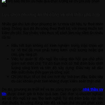
Lựa chọn phương án thi công và nhà thầu phù hợp
Nhiều gia chủ lựa chọn phương án tự mua vật liệu, tự thuê nhân
công. Thông qua đó thi công theo thiết kế, với mong muốn tiết
kiệm chi phí. Tuy nhiên, trên thực tế, cách làm này tiềm ẩn nhiều
rủi ro:
Hầu hết bạn không có kinh nghiệm trong việc chọn vật
tư. Vì thế dễ mua phải hàng kém chất lượng hoặc giá
cao, gây lãng ph
Việc tự quản lý đội ngũ thi công đòi hỏi gia chủ phải
giám sát chặt chẽ. Từ đó bạn mới có thể đảm bảo chất
lượng công trình và tiến độ xây dựng. Điều này sẽ dẫn
đến mất nhiều thời gian và công sức.
Chi phí thực tế có thể cao hơn dự tính ban đầu. Điều này
do các khoản phát sinh không được kiểm soát chặt chẽ.
Do đó, phương án thiết kế và thi công trọn gói từ
nhà thầu uy
tín
được đánh giá là hiệu quả hơn. Các đơn vị chuyên nghiệp
sẽ có đội ngũ kỹ sư, thợ lành nghề. Từ đó đảm bảo vật liệu
đạt chuẩn, thi công đúng tiến độ và hạn chế chi phí phát sinh.