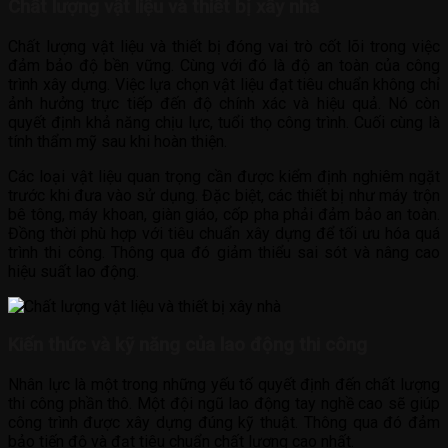
Chất lượng vật liệu và thiết bị xây nhà
Chất lượng vật liệu và thiết bị đóng vai trò cốt lõi trong việc
đảm bảo độ bền vững. Cùng với đó là độ an toàn của công
trình xây dựng. Việc lựa chọn vật liệu đạt tiêu chuẩn không chỉ
ảnh hưởng trực tiếp đến độ chính xác và hiệu quả. Nó còn
quyết định khả năng chịu lực, tuổi thọ công trình. Cuối cùng là
tính thẩm mỹ sau khi hoàn thiện.
Các loại vật liệu quan trọng cần được kiểm định nghiêm ngặt
trước khi đưa vào sử dụng. Đặc biệt, các thiết bị như máy trộn
bê tông, máy khoan, giàn giáo, cốp pha phải đảm bảo an toàn.
Đồng thời phù hợp với tiêu chuẩn xây dựng để tối ưu hóa quá
trình thi công. Thông qua đó giảm thiểu sai sót và nâng cao
hiệu suất lao động.
Kiến thức và kỹ năng của lao động thi công
Nhân lực là một trong những yếu tố quyết định đến chất lượng
thi công phần thô. Một đội ngũ lao động tay nghề cao sẽ giúp
công trình được xây dựng đúng kỹ thuật. Thông qua đó đảm
bảo tiến độ và đạt tiêu chuẩn chất lượng cao nhất.