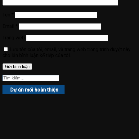
Tên
*
Email
*
Trang web
Lưu tên của tôi, email, và trang web trong trình duyệt này
cho lần bình luận kế tiếp của tôi.
Dự án mới hoàn thiện