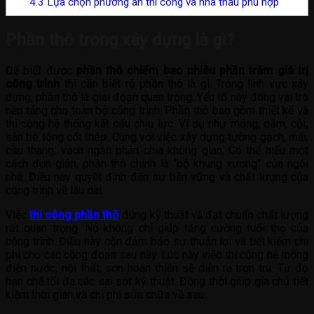
4.3
Lựa chọn phương án thi công và nhà thầu phù hợp
Phần thô trong xây dựng là gì?
Để biết được
phần thô chiếm bao nhiêu phần trăm giá trị
công trình
thì cần biết rõ phần thô là gì. Trong lĩnh vực xây
dựng, phần thô là giai đoạn quan trọng. Yếu tố này đóng vai trò
nền tảng cho toàn bộ công trình. Phần thô bao gồm thiết kế và
thi công hệ thống kết cấu chịu lực. Ví dụ như móng, dầm, cột,
sàn bê tông cốt thép. Cùng với việc xây dựng tường gạch, mái,
cầu thang, vách ngăn phân chia không gian. Có thể hiểu một
cách đơn giản, phần thô chính là “bộ khung xương” của ngôi
nhà. Điều này quyết định đến sự bền vững và chất lượng của
công trình về lâu dài.
Việc
thi công phần thô
đúng kỹ thuật và đạt chuẩn chất lượng
rất quan trọng. Nó không chỉ giúp tăng cường tuổi thọ của
công trình. Điều này còn đảm bảo sự thuận lợi và tiết kiệm chi
phí cho các công đoạn sau này. Lúc này việc thi công hệ thống
điện nước, nội thất, sơn hoàn thiện sẽ diễn ra trơn tru. Từ đó
hạn chế tối đa các sai sót kỹ thuật. Đồng thời giúp gia chủ tiết
kiệm thời gian và chi phí sửa chữa về sau.