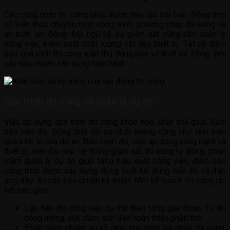
Các công nhân thi công phải được đào tạo bài bản. Đồng thời
có kiến thức chuyên môn công trình, phương pháp thi công và
an toàn lao động. Đội ngũ kỹ sư giám sát cũng cần quản lý
công việc, kiểm soát chất lượng vật liệu thiết bị. Tất cả đảm
bảo quá trình thi công tuân thủ đúng bản vẽ thiết kế. Đồng thời
các tiêu chuẩn xây dựng hiện hành.
Quy trình thi công và quản lý dự án
Việc áp dụng quy trình thi công khoa học, chặt chẽ giúp đảm
bảo tiến độ. Đồng thời tối ưu chất lượng cũng như tính hiệu
quả kinh tế của dự án. Bên cạnh đó, việc áp dụng công nghệ và
thiết bị hiện đại như hệ thống giám sát thi công tự động, phần
mềm quản lý dự án giúp tăng hiệu suất công việc, đảm bảo
công trình được xây dựng đúng thiết kế, đúng tiến độ và đáp
ứng đầy đủ các tiêu chuẩn kỹ thuật. Một kế hoạch thi công chi
tiết bao gồm:
Lập tiến độ công việc cụ thể theo từng giai đoạn. Từ thi
công móng, cột, dầm, sàn đến hoàn thiện phần thô.
Phân công nhiệm vụ rõ ràng cho từng bộ phận thi công.