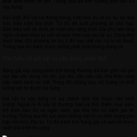
phát sinh thêm chi phí. Thông qua đó ảnh hưởng đến tiến độ
xây dựng.
Đặc biệt, đối với hệ thống móng, kiến trúc sư và kỹ sư sẽ dựa
trên điều kiện địa chất. Từ đó đề xuất phương án phù hợp,
đảm bảo tính ổn định, an toàn cho công trình. Gia chủ nên lắng
nghe và tuân theo tư vấn chuyên môn của các kỹ sư. Đồng thời
tránh thay đổi phương án tùy ý để hạn chế các rủi ro kỹ thuật.
Thông qua đó tránh được những phát sinh không đáng có.
Tìm hiểu về giá vật tư xây dựng phần thô
Bảng giá xây dựng phần thô thông thường đã bao gồm chi phí
vật liệu xây dựng. So đó, gia chủ cần yêu cầu nhà thầu cung
cấp danh sách chi tiết. Trong đó chủng loại, số lượng và chất
lượng vật tư được sử dụng.
Giá vật tư xây dựng có sự chênh lệch tùy thuộc vào chất
lượng. Ngoài ra là yếu tố thương hiệu và thời điểm mua sắm.
Để đảm bảo tối ưu ngân sách, gia chủ nên so sánh giá thị
trường. Thông qua đó lựa chọn những vật tư có chất lượng phù
hợp với mức đầu tư. Từ đó tránh tình trạng giá cả quá lớn trong
suốt quá trình thi công.