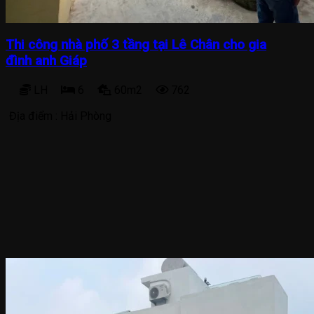
Thi công nhà phố 3 tầng tại Lê Chân cho gia
đình anh Giáp
LH
6
60m2
762
Địa điểm :
Hải Phòng