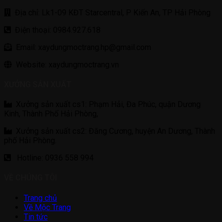
Địa chỉ: Lk1-09 KĐT Starcentral, P Kiến An, TP Hải Phòng
Điện thoại: 0984.927.618
Email: xaydungmoctrang.hp@gmail.com
Website: xaydungmoctrang.vn
XƯỞNG SẢN XUẤT
Xưởng sản xuất cs1: Phạm Hải, Đa Phúc, quận Dương
Kinh, Thành Phố Hải Phòng,
Xưởng sản xuất cs2: Đăng Cương, huyện An Dương, Thành
phố Hải Phòng.
Hotline: 0936 558 994
VỀ CHÚNG TÔI
Trang chủ
Về Mộc Trang
Tin tức