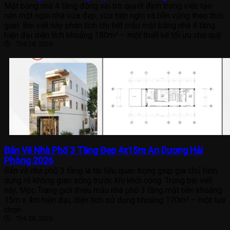
Mặt bằng nhà 4 tầng đóng vai trò quyết định trong việc tạo
nên một ngôi nhà vừa đẹp, vừa tiện nghi và bền vững theo thời
gian. Bài viết này phân tích chi tiết mẫu mặt bằng nhà 4 tầng
hiện đại diện tích khoảng 180m² – một thiết kế tối ưu cho quỹ
Th6 28, 2026
Bản Vẽ Nhà Phố 3 Tầng Đẹp 4x15m An Dương Hải
Phòng 2026
Bản vẽ nhà phố 3 tầng là tài liệu quan trọng giúp gia chủ hình
dung rõ không gian sống trước khi khởi công. Trong bài viết
này, Mộc Trang giới thiệu mẫu nhà phố 3 tầng mặt tiền khoảng
15m x 4m hiện đại, diện tích sử dụng khoảng 170m² – một lựa
chọn
Th6 28, 2026