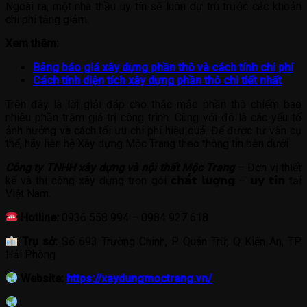
Ngoài ra, một nhà thầu uy tín sẽ luôn dự trù trước các khoản
chi phí tăng giảm.
Xem thêm:
Bảng báo giá xây dựng phần thô và cách tính chi phí
Cách tính diện tích xây dựng phần thô chi tiết nhất
Trên đây là lời giải đáp cho thắc mắc phần thô chiếm bao
nhiêu phần trăm giá trị công trình. Cùng với đó là các yếu tố
ảnh hưởng và cách tối ưu chi phí hiệu quả. Để được tư vấn cụ
thể, hãy liên hệ Xây dựng Mộc Trang theo thông tin bên dưới
Công ty TNHH xây dựng và nội thất Mộc Trang
– Đơn vị thiết
kế và thi công xây dựng trọn gói 𝗰𝗵𝗮̂́𝘁 𝗹𝘂̛𝗼̛̣𝗻𝗴 – 𝘂𝘆 𝘁𝗶́𝗻 tại
Việt Nam.
Hotline:
0936 558 994 – 0984 927 618
Trụ sở:
Số 693 Trường Chinh, P Quán Trữ, Q Kiến An, TP
Hải Phòng
Website:
https://xaydungmoctrang.vn/