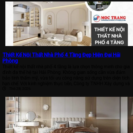
Thiết Kế Nội Thất Nhà Phố 4 Tầng Đẹp Hiện Đại Hải
Phòng
Thiết kế nội thất nhà phố 4 tầng là lựa chọn thông minh cho gia
đình đa thế hệ tại Hải Phòng. Không gian sống cần vừa đảm
bảo tính thẩm mỹ, vừa tối ưu công năng sử dụng trên diện tích
hạn chế. Với kinh nghiệm thực tiễn, Công ty TNHH Xây dựng và
Th6 28, 2026