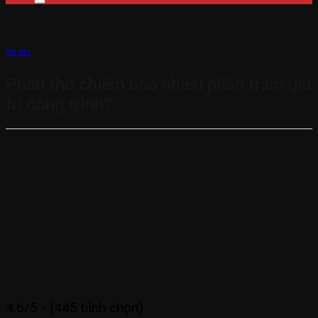
Tin tức
Phần thô chiếm bao nhiêu phần trăm giá
trị công trình?
4.6/5 - (445 bình chọn)