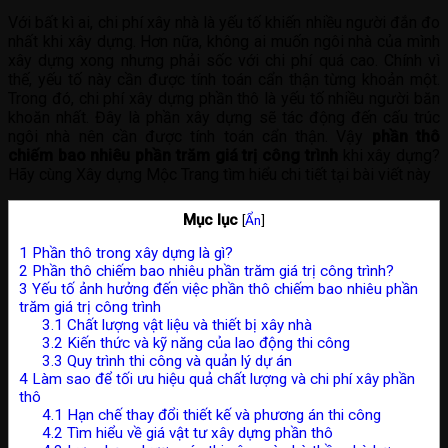
Với bất kì ai, chi phí xây nhà là yếu tố khiến nhiều người đắn đo
nhất khi xây dựng. Hơn nữa, không ai muốn ngôi nhà của mình
xây dựng xong nhưng phải sốc với chi phí quá cao. Chính vì
thế, yếu tố này cần được tính toán cẩn thận từng khoản một.
Trong đó, chi phí xây dựng phần thô là yếu tố nhiều người băn
khoăn nhất. Đây là phần xây dựng sẽ tác động đến cấu trúc
ngôi nhà nên cần được tính toán cẩn thận. Vậy
phần thô
chiếm bao nhiêu phần trăm giá trị công trình
khi xây dựng?
Hãy cùng Xây dựng Mộc Trang tìm hiểu chi tiết tại bài viết này
Mục lục
[
Ẩn
]
1
Phần thô trong xây dựng là gì?
2
Phần thô chiếm bao nhiêu phần trăm giá trị công trình?
3
Yếu tố ảnh hưởng đến việc phần thô chiếm bao nhiêu phần
trăm giá trị công trình
3.1
Chất lượng vật liệu và thiết bị xây nhà
3.2
Kiến thức và kỹ năng của lao động thi công
3.3
Quy trình thi công và quản lý dự án
4
Làm sao để tối ưu hiệu quả chất lượng và chi phí xây phần
thô
4.1
Hạn chế thay đổi thiết kế và phương án thi công
4.2
Tìm hiểu về giá vật tư xây dựng phần thô