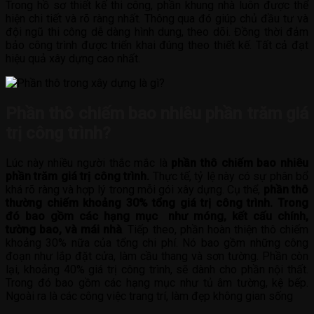
Trong hồ sơ thiết kế thi công, phần khung nhà luôn được thể
hiện chi tiết và rõ ràng nhất. Thông qua đó giúp chủ đầu tư và
đội ngũ thi công dễ dàng hình dung, theo dõi. Đồng thời đảm
bảo công trình được triển khai đúng theo thiết kế. Tất cả đạt
hiệu quả xây dựng cao nhất.
Phần thô chiếm bao nhiêu phần trăm giá
trị công trình?
Lúc này nhiều người thắc mắc là
phần thô chiếm bao nhiêu
phần trăm giá trị công trình.
Thực tế, tỷ lệ này có sự phân bổ
khá rõ ràng và hợp lý trong mỗi gói xây dựng. Cụ thể,
phần thô
thường chiếm khoảng 30% tổng giá trị công trình. Trong
đó bao gồm các hạng mục như móng, kết cấu chính,
tường bao, và mái nhà
. Tiếp theo, phần hoàn thiện thô chiếm
khoảng 30% nữa của tổng chi phí. Nó bao gồm những công
đoạn như lắp đặt cửa, làm cầu thang và sơn tường. Phần còn
lại, khoảng 40% giá trị công trình, sẽ dành cho phần nội thất.
Trong đó bao gồm các hạng mục như tủ âm tường, kệ bếp.
Ngoài ra là các công việc trang trí, làm đẹp không gian sống