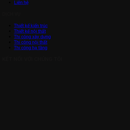
Liên hệ
DỊCH VỤ
Thiết kế kiến trúc
Thiết kế nội thất
Thi công xây dựng
Thi công nội thất
Thi công hạ tầng
KẾT NỐI VỚI CHÚNG TÔI