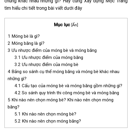
chúng khác nhau những gì? Hãy cùng Xây dựng Mộc Trang
tìm hiểu chi tiết trong bài viết dưới đây
Mục lục
[
Ẩn
]
1
Móng bè là gì?
2
Móng băng là gì?
3
Ưu nhược điểm của móng bè và móng băng
3.1
Ưu nhược điểm của móng băng
3.2
Ưu nhược điểm của móng bè
4
Bảng so sánh cụ thể móng băng và móng bè khác nhau
những gì?
4.1
Cấu tạo của móng bè và móng băng gồm những gì?
4.2
So sánh quy trình thi công móng bè và móng băng
5
Khi nào nên chọn móng bè? Khi nào nên chọn móng
băng?
5.1
Khi nào nên chọn móng bè?
5.2
Khi nào nên chọn móng băng?