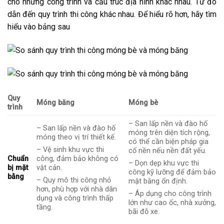
cho những công trình và cấu trúc địa hình khác nhau. Từ đó
dẫn đến quy trình thi công khác nhau. Để hiểu rõ hơn, hãy tìm
hiểu vào bảng sau
Quy
Móng băng
Móng bè
trình
– San lấp nền và đào hố
– San lấp nền và đào hố
móng trên diện tích rộng,
móng theo vị trí thiết kế.
có thể cần biện pháp gia
– Vệ sinh khu vực thi
cố nền nếu nền đất yếu.
Chuẩn
công, đảm bảo không có
– Dọn dẹp khu vực thi
bị mặt
vật cản.
công kỹ lưỡng để đảm bảo
bằng
– Quy mô thi công nhỏ
mặt bằng ổn định.
hơn, phù hợp với nhà dân
– Áp dụng cho công trình
dụng và công trình thấp
lớn như cao ốc, nhà xưởng,
tầng.
bãi đỗ xe.