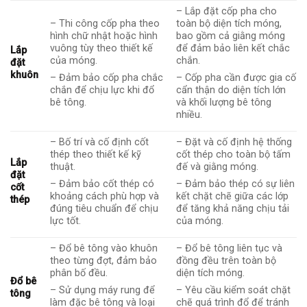
– Lắp đặt cốp pha cho
– Thi công cốp pha theo
toàn bộ diện tích móng,
hình chữ nhật hoặc hình
bao gồm cả giằng móng
vuông tùy theo thiết kế
để đảm bảo liên kết chắc
Lắp
của móng.
chắn.
đặt
khuôn
– Đảm bảo cốp pha chắc
– Cốp pha cần được gia cố
chắn để chịu lực khi đổ
cẩn thận do diện tích lớn
bê tông.
và khối lượng bê tông
nhiều.
– Bố trí và cố định cốt
– Đặt và cố định hệ thống
thép theo thiết kế kỹ
cốt thép cho toàn bộ tấm
Lắp
thuật.
đế và giằng móng.
đặt
– Đảm bảo cốt thép có
– Đảm bảo thép có sự liên
cốt
khoảng cách phù hợp và
kết chặt chẽ giữa các lớp
thép
đúng tiêu chuẩn để chịu
để tăng khả năng chịu tải
lực tốt.
của móng.
– Đổ bê tông vào khuôn
– Đổ bê tông liên tục và
theo từng đợt, đảm bảo
đồng đều trên toàn bộ
phân bố đều.
diện tích móng.
Đổ bê
– Sử dụng máy rung để
– Yêu cầu kiểm soát chặt
tông
làm đặc bê tông và loại
chẽ quá trình đổ để tránh