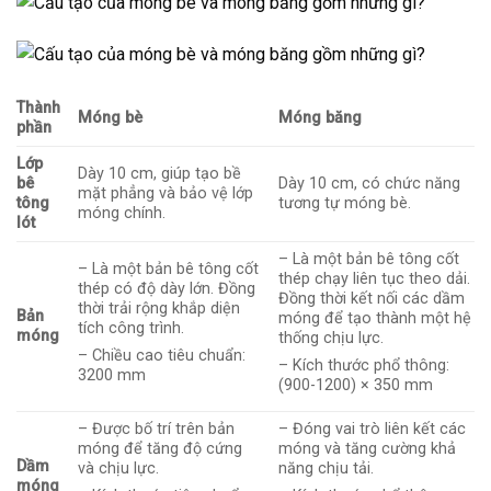
Thành
Móng bè
Móng băng
phần
Lớp
Dày 10 cm, giúp tạo bề
bê
Dày 10 cm, có chức năng
mặt phẳng và bảo vệ lớp
tông
tương tự móng bè.
móng chính.
lót
– Là một bản bê tông cốt
– Là một bản bê tông cốt
thép chạy liên tục theo dải.
thép có độ dày lớn. Đồng
Đồng thời kết nối các dầm
thời trải rộng khắp diện
Bản
móng để tạo thành một hệ
tích công trình.
móng
thống chịu lực.
– Chiều cao tiêu chuẩn:
– Kích thước phổ thông:
3200 mm
(900-1200) × 350 mm
– Được bố trí trên bản
– Đóng vai trò liên kết các
móng để tăng độ cứng
móng và tăng cường khả
Dầm
và chịu lực.
năng chịu tải.
móng