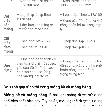
– Kích thước tiêu chuẩn:
– Kích thước phổ thông:
300 × 700 mm
300 × (500-800) mm
– Loại thép: 2 lớp thép
– Loại thép: Thép φ12a150
Cốt
φ12a200
thép
– Cung cấp độ cứng và khả
bản
– Đảm bảo khả năng chịu
năng phân bổ tải trọng hợp
móng
lực tốt cho móng bè.
lý.
Cốt
– Thép dọc: 6φ(20-22)
– Thép dọc: 6φ(18-22)
thép
dầm
– Thép đai: φ8a150
– Thép đai: φ8a150
móng
– Dùng cho công trình có
– Dùng cho công trình nhà
diện tích lớn, nền đất yếu,
Ứng
dân dụng, biệt thự, nhà phố
yêu cầu độ ổn định cao
dụng
hoặc công trình có tải
như tòa nhà cao tầng,
trọng trung bình.
nhà xưởng, bãi đỗ xe.
So sánh quy trình thi công móng bè và móng băng
Móng bè và móng băng
là hai loại móng được sử dụng
phổ biến nhất hiện nay. Tuy nhiên, mỗi loại sẽ được sử dụng