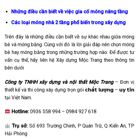
Những điều cần biết về việc gia cố móng nâng tầng
Các loại móng nhà 2 tầng phổ biến trong xây dựng
Trên đây là những điều cần biết về sự khác nhau giữa móng
bè và móng băng. Cùng với đó là lời giải đáp nên chọn móng
bè hay móng băng trong những trường hợp nào. Để được tư
vấn cụ thể, hãy liên hệ Xây dựng Mộc Trang theo thông tin
bên dưới
Công ty TNHH xây dựng và nội thất Mộc Trang
– Đơn vị
thiết kế và thi công xây dựng trọn gói 𝗰𝗵𝗮̂́𝘁 𝗹𝘂̛𝗼̛̣𝗻𝗴 – 𝘂𝘆 𝘁𝗶́𝗻
tại Việt Nam.
Hotline:
0936 558 994 – 0984 927 618
Trụ sở:
Số 693 Trường Chinh, P Quán Trữ, Q Kiến An, TP
Hải Phòng