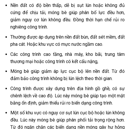
Nền đất có độ bền thấp, dễ bị sụt lún hoặc không đủ
cứng để chịu tải, móng bè giúp phân bố lực đều hơn,
giảm nguy cơ lún không đều. Đồng thời hạn chế rủi ro
nghiêng công trình.
Thường được áp dụng trên nền đất bùn, đất sét mềm, đất
pha cát. Hoặc khu vực có mực nước ngầm cao.
Các công trình cao tầng, nhà máy, kho bãi, trung tâm
thương mại hoặc công trình có kết cấu nặng,
Móng bè giúp giảm áp lực cục bộ lên nền đất. Từ đó
đảm bảo công trình không bị lún lệch theo thời gian.
Công trình được xây dựng trên địa hình gồ ghề, có sự
chênh lệch về cao độ. Lúc này móng bè giúp tạo một mặt
bằng ổn định, giảm thiểu rủi ro biến dạng công trình.
Một số khu vực có nguy cơ sụt lún cục bộ hoặc lún không
đều. Lúc này móng bè giúp phân phối tải trọng rộng hơn.
Từ đó ngăn chặn các biến dạng nền móng gây hư hỏng