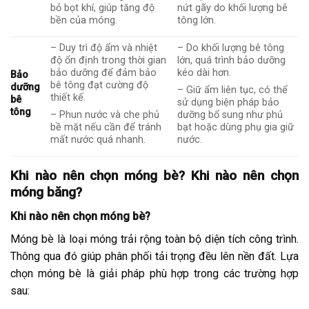
bỏ bọt khí, giúp tăng độ
nứt gãy do khối lượng bê
bền của móng.
tông lớn.
– Duy trì độ ẩm và nhiệt
– Do khối lượng bê tông
độ ổn định trong thời gian
lớn, quá trình bảo dưỡng
bảo dưỡng để đảm bảo
kéo dài hơn.
Bảo
bê tông đạt cường độ
dưỡng
– Giữ ẩm liên tục, có thể
thiết kế.
bê
sử dụng biện pháp bảo
tông
– Phun nước và che phủ
dưỡng bổ sung như phủ
bề mặt nếu cần để tránh
bạt hoặc dùng phụ gia giữ
mất nước quá nhanh.
nước.
Khi nào nên chọn móng bè? Khi nào nên chọn
móng băng?
Khi nào nên chọn móng bè?
Móng bè là loại móng trải rộng toàn bộ diện tích công trình.
Thông qua đó giúp phân phối tải trọng đều lên nền đất. Lựa
chọn móng bè là giải pháp phù hợp trong các trường hợp
sau: