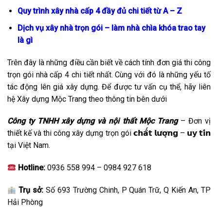
Quy trình xây nhà cấp 4 đầy đủ chi tiết từ A – Z
Dịch vụ xây nhà trọn gói – làm nhà chìa khóa trao tay
là gì
Trên đây là những điều cần biết về cách tính đơn giá thi công
trọn gói nhà cấp 4 chi tiết nhất. Cùng với đó là những yếu tố
tác động lên giá xây dựng. Để được tư vấn cụ thể, hãy liên
hệ Xây dựng Mộc Trang theo thông tin bên dưới
Công ty TNHH xây dựng và nội thất Mộc Trang
– Đơn vị
thiết kế và thi công xây dựng trọn gói 𝗰𝗵𝗮̂́𝘁 𝗹𝘂̛𝗼̛̣𝗻𝗴 – 𝘂𝘆 𝘁𝗶́𝗻
tại Việt Nam.
Hotline:
0936 558 994 – 0984 927 618
Trụ sở:
Số 693 Trường Chinh, P Quán Trữ, Q Kiến An, TP
Hải Phòng