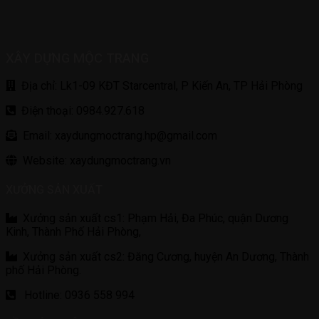
XÂY DỰNG MỘC TRANG
Địa chỉ: Lk1-09 KĐT Starcentral, P Kiến An, TP Hải Phòng
Điện thoại: 0984.927.618
Email: xaydungmoctrang.hp@gmail.com
Website: xaydungmoctrang.vn
XƯỞNG SẢN XUẤT
Xưởng sản xuất cs1: Phạm Hải, Đa Phúc, quận Dương
Kinh, Thành Phố Hải Phòng,
Xưởng sản xuất cs2: Đăng Cương, huyện An Dương, Thành
phố Hải Phòng.
Hotline: 0936 558 994