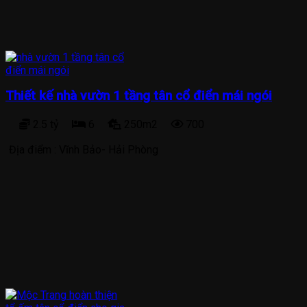
Thiết kế nhà vườn 1 tầng tân cổ điển mái ngói
2.5 tỷ
6
250m2
700
Địa điểm :
Vĩnh Bảo- Hải Phòng