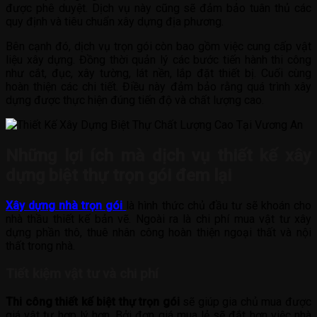
được phê duyệt. Dịch vụ này cũng sẽ đảm bảo tuân thủ các
quy định và tiêu chuẩn xây dựng địa phương.
Bên cạnh đó, dịch vụ trọn gói còn bao gồm việc cung cấp vật
liệu xây dựng. Đồng thời quản lý các bước tiến hành thi công
như cắt, đục, xây tường, lát nền, lắp đặt thiết bị. Cuối cùng
hoàn thiện các chi tiết. Điều này đảm bảo rằng quá trình xây
dựng được thực hiện đúng tiến độ và chất lượng cao.
Những lợi ích mà dịch vụ thiết kế xây
dựng biệt thự trọn gói đem lại
Xây dựng nhà trọn gói
là hình thức chủ đầu tư sẽ khoán cho
nhà thầu thiết kế bản vẽ. Ngoài ra là chi phí mua vật tư xây
dựng phần thô, thuê nhân công hoàn thiện ngoại thất và nội
thất trong nhà.
Tiết kiệm vật tư và chi phí
Thi công thiết kế biệt thự trọn gói
sẽ giúp gia chủ mua được
giá vật tư hợp lý hơn. Bởi đơn giá mua lẻ sẽ đắt hơn việc nhà