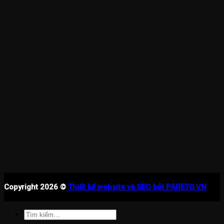
Copyright 2026 ©
Thiết kế website và SEO bởi PARETO.VN
Tìm
kiếm: