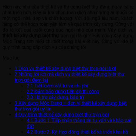
Hiện nay, nhu cầu thiết kế và thi công biệt thự đang ngày càng
phát triển hơn. Đây là lựa chọn toàn diện cho những ai muốn có
một ngôi nhà đẹp và chất lượng. Với đội ngũ lâu năm, khách
hàng có thể hoàn toàn yên tâm về quá trình xây dựng. Cùng với
đó là kết quả cuối cùng của ngôi nhà của mình. Vậy dịch vụ
thiết kế xây dựng biệt thự
trọn gói là gì ? Hãy cùng Xây dựng
Mộc Trang tìm hiểu chi tiết trong bài viết này. Cùng với đó là
quy trình cung cấp dịch vụ của chúng tôi
Mục lục
1
Dịch vụ thiết kế xây dựng biệt thự trọn gói là gì
2
Những lợi ích mà dịch vụ thiết kế xây dựng biệt thự
trọn gói đem lại
2.1
Tiết kiệm vật tư và chi phí
2.2
Đảm bảo đúng tiến độ thi công
2.3
Hỗ trợ xây dựng, bảo trì
3
Xây dựng Mộc Trang – đơn vị thiết kế xây dựng biệt
thự trọn gói uy tín
4
Quy trình thiết kế xây dựng biệt thự trọn gói
4.1
Bước 1: Tiếp nhận thông tin tư vấn và khảo sát
đất
4.2
Bước 2: Ký Hợp đồng thiết kế và triển khai hồ