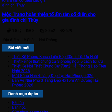
Mộc Trang hoàn thiện tổ ấm tân cổ điển cho
gia đình chị Thúy
1.8 tỷ
8
80m2
679
Địa điểm :
Lê Chân - Hải Phòng
Bài viết mới
Thiết Kế Phòng Khách Liền Bếp 30m2 Tối Ưu Nhất
Thiết kế nội thất chung cư 3 phòng ngủ: 5 cách tối ưu
Thiết Kế Nội Thất Chung Cư 70m2 Hải Phòng Đẹp Tiện
Nghi 2026
Mặt Bằng Nhà 4 Tầng Đẹp Tại Hải Phòng 2026
Bản Vẽ Nhà Phố 3 Tầng Đẹp 4x15m An Dương Hải
Phòng 2026
Danh mục dự án
Bàn ăn
Bàn học