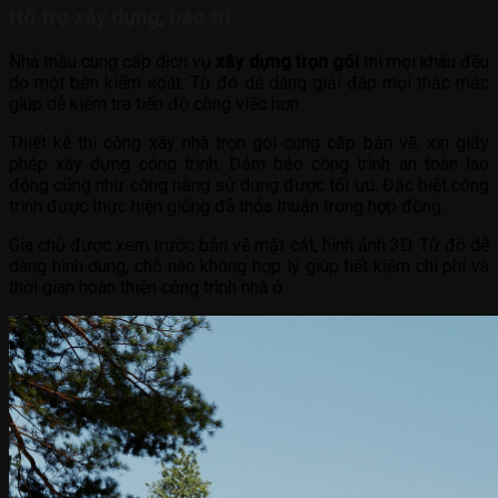
Hỗ trợ xây dựng, bảo trì
Nhà thầu cung cấp dịch vụ
xây dựng trọn gói
thì mọi khâu đều
do một bên kiểm soát. Từ đó dễ dàng giải đáp mọi thắc mắc
giúp dễ kiếm tra tiến độ công việc hơn.
Thiết kế thi công xây nhà trọn gói cung cấp bản vẽ, xin giấy
phép xây dựng công trình. Đảm bảo công trình an toàn lao
động cũng như công năng sử dụng được tối ưu. Đặc biệt công
trình được thực hiện giống đã thỏa thuận trong hợp đồng.
Gia chủ được xem trước bản vẽ mặt cắt, hình ảnh 3D. Từ đó dễ
dàng hình dung, chỗ nào không hợp lý giúp tiết kiệm chi phí và
thời gian hoàn thiện công trình nhà ở.