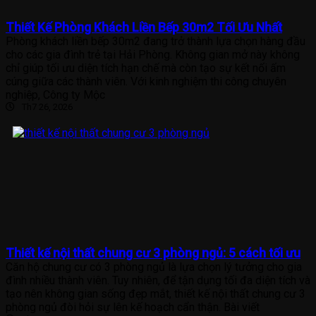
Thiết Kế Phòng Khách Liền Bếp 30m2 Tối Ưu Nhất
Phòng khách liền bếp 30m2 đang trở thành lựa chọn hàng đầu
cho các gia đình trẻ tại Hải Phòng. Không gian mở này không
chỉ giúp tối ưu diện tích hạn chế mà còn tạo sự kết nối ấm
cúng giữa các thành viên. Với kinh nghiệm thi công chuyên
nghiệp, Công ty Mộc
Th7 26, 2026
Thiết kế nội thất chung cư 3 phòng ngủ: 5 cách tối ưu
Căn hộ chung cư có 3 phòng ngủ là lựa chọn lý tưởng cho gia
đình nhiều thành viên. Tuy nhiên, để tận dụng tối đa diện tích và
tạo nên không gian sống đẹp mắt, thiết kế nội thất chung cư 3
phòng ngủ đòi hỏi sự lên kế hoạch cẩn thận. Bài viết