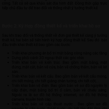
công. Tất cả sẽ qua khảo sát địa hình đất. Đồng thời gặp trực
tiếp chủ đầu tư để trao đổi và thống nhất ý tưởng thiết kế.
Bước 2: Ký Hợp đồng thiết kế và triển khai hồ sơ
Sau khi trao đổi và thống nhất về đơn giá thiết kế cùng ý tưởng
thiết kế, hai bên sẽ tiến hành ký hợp đồng thiết kế. Sau đó bắt
đầu triển khai thiết kế bao gồm các bước:
Triển khai phương án bố trí mặt bằng công năng các tầng
Dựng phối cảnh 3D ngoại thất các góc nhìn
Triển khai bản vẽ kiến trúc. Bao gồm mặt bằng, mặt
đứng, mặt cắt, bản vẽ cửa, bản vẽ chống thấm, bản vẽ lát
sàn….
Triển khai bản vẽ kết cấu. Bao gồm bản vẽ kết cấu móng,
chi tiết móng, chi tiết giằng chân tường, chi tiết cột,….
Triển khai bản vẽ điện. Bao gồm bản vẽ sơ đồ nguyên lý
cấp điện, mặt bằng bố trí ổ cắm, bản vẽ chiếu sáng.
Ngoài ra là sơ đồ hệ thống internet, sơ đồ hệ thống
camera, truyền hình cáp…
Triển khai bản vẽ cấp thoát nước . Bao gồm sơ đồ
nguyên lý cấp nước, thoát nước, chi tiết lắp đặt ống, chi