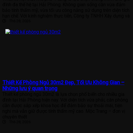
đình đa thế hệ tại Hải Phòng. Không gian sống cần vừa đảm
bảo tính thẩm mỹ, vừa tối ưu công năng sử dụng trên diện tích
hạn chế. Với kinh nghiệm thực tiễn, Công ty TNHH Xây dựng và
Th6 28, 2026
Thiết Kế Phòng Ngủ 30m2 Đẹp, Tối Ưu Không Gian –
Những lưu ý quan trọng
Thiết kế phòng ngủ 30m2 là lựa chọn phổ biến cho nhiều gia
đình tại Hải Phòng hiện nay. Với diện tích vừa phải, căn phòng
cần được sắp xếp khoa học để đảm bảo sự thoải mái, tiện
nghi mà vẫn giữ được tính thẩm mỹ cao. Mộc Trang – đơn vị
chuyên thiết
Th6 28, 2026