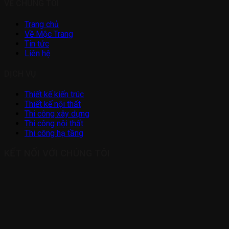
VỀ CHÚNG TÔI
Trang chủ
Về Mộc Trang
Tin tức
Liên hệ
DỊCH VỤ
Thiết kế kiến trúc
Thiết kế nội thất
Thi công xây dựng
Thi công nội thất
Thi công hạ tầng
KẾT NỐI VỚI CHÚNG TÔI