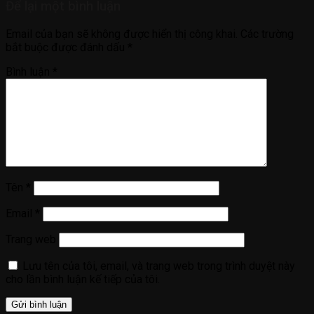
Để lại một bình luận
Email của bạn sẽ không được hiển thị công khai.
Các trường
bắt buộc được đánh dấu
*
Bình luận
*
Tên
*
Email
*
Trang web
Lưu tên của tôi, email, và trang web trong trình duyệt này
cho lần bình luận kế tiếp của tôi.