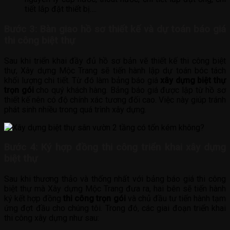
tiết lắp đặt thiết bị….
Bước 3: Bàn giao hồ sơ thiết kế và dự toán báo giá
thi công biệt thự
Sau khi triển khai đầy đủ hồ sơ bản vẽ thiết kế thi công biệt
thự, Xây dựng Mộc Trang sẽ tiến hành lập dự toán bóc tách
khối lượng chi tiết. Từ đó làm bảng báo giá
xây dựng biệt thự
trọn gói
cho quý khách hàng. Bảng báo giá được lập từ hồ sơ
thiết kế nên có độ chính xác tương đối cao. Việc này giúp tránh
phát sinh nhiều trong quá trình xây dựng.
Bước 4: Ký hợp đồng thi công triển khai xây dựng
biệt thự
Sau khi thương thảo và thống nhất với bảng báo giá thi công
biệt thự mà Xây dựng Mộc Trang đưa ra, hai bên sẽ tiến hành
ký kết hợp đồng
thi công trọn gói
và chủ đầu tư tiến hành tạm
ứng đợt đầu cho chúng tôi. Trong đó, các giai đoạn triển khai
thi công xây dựng như sau: