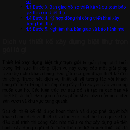
sơ
4.3
Bước 3: Bàn giao hồ sơ thiết kế và dự toán báo
giá thi công biệt thự
4.4
Bước 4: Ký hợp đồng thi công triển khai xây
dựng biệt thự
4.5
Bước 5: Nghiệm thu, bàn giao và bảo hành nhà
Dịch vụ thiết kế xây dựng biệt thự trọn
gói là gì
Thiết kế xây dựng biệt thự trọn gói
là giải pháp phổ biến
trong lĩnh vực thi công. Dịch vụ này cung cấp một giải pháp
toàn diện cho khách hàng. Bao gồm cả giai đoạn thiết kế đến
thi công. Trước hết, dịch vụ thiết kế sẽ tương tác với khách
hàng để hiểu. Đồng thời đáp ứng đầy đủ các yêu cầu và mong
muốn của họ. Các kiến trúc sư sau đó sẽ tạo ra các bản vẽ
thiết kế chi tiết. Bao gồm cả các phần khác nhau của ngôi nhà,
sân vườn và khu vực xung quanh.
Sau khi thiết kế đã được hoàn thành và được phê duyệt bởi
khách hàng, dịch vụ thiết kế và thi công biệt thự trọn gói sẽ bắt
đầu quá trình thi công. Các nhà thầu và thợ xây dựng sẽ tiến
hành xây dựng ngôi nhà. Tuân thủ các kế hoạch thiết kế đã