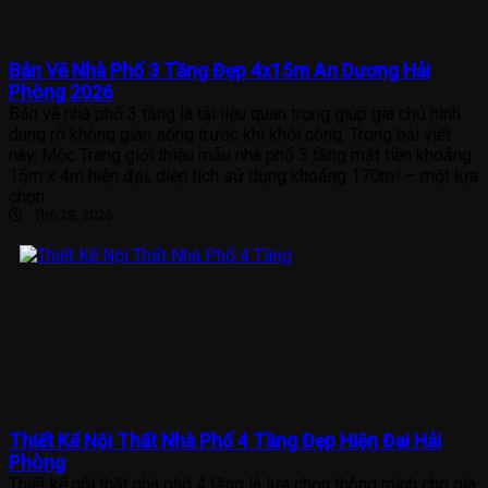
Bản Vẽ Nhà Phố 3 Tầng Đẹp 4x15m An Dương Hải
Phòng 2026
Bản vẽ nhà phố 3 tầng là tài liệu quan trọng giúp gia chủ hình
dung rõ không gian sống trước khi khởi công. Trong bài viết
này, Mộc Trang giới thiệu mẫu nhà phố 3 tầng mặt tiền khoảng
15m x 4m hiện đại, diện tích sử dụng khoảng 170m² – một lựa
chọn
Th6 28, 2026
Thiết Kế Nội Thất Nhà Phố 4 Tầng Đẹp Hiện Đại Hải
Phòng
Thiết kế nội thất nhà phố 4 tầng là lựa chọn thông minh cho gia