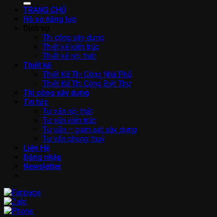
TRANG CHỦ
Hồ sơ năng lực
Dịch vụ
Thi công xây dựng
Thiết kế kiến trúc
Thiết kế nội thất
Thiết kế
Thiết Kế Thi Công Nhà Phố
Thiết Kế Thi Công Biệt Thự
Thi công xây dựng
Tin tức
Tư vấn nội thất
Tư vấn kiến trúc
Tư vấn – giám sát xây dựng
Tư vấn phong thuỷ
Liên Hệ
Đăng nhập
Newsletter