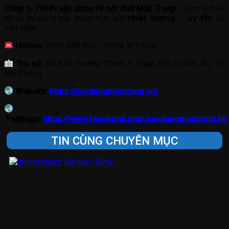
Công ty TNHH xây dựng và nội thất Mộc Trang
– Đơn vị thiết
kế và thi công xây dựng trọn gói 𝗰𝗵𝗮̂́𝘁 𝗹𝘂̛𝗼̛̣𝗻𝗴 – 𝘂𝘆 𝘁𝗶́𝗻 tại
Việt Nam.
Hotline:
0936 558 994 – 0984 927 618
Trụ sở:
Số 693 Trường Chinh, P Quán Trữ, Q Kiến An, TP
Hải Phòng
Website:
https://xaydungmoctrang.vn/
Fanpage:
https://www.facebook.com/xaydungmoctrang.hp
TIN CÙNG CHUYÊN MỤC