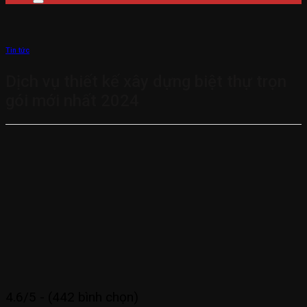
Tin tức
Dịch vụ thiết kế xây dựng biệt thự trọn
gói mới nhất 2024
4.6/5 - (442 bình chọn)