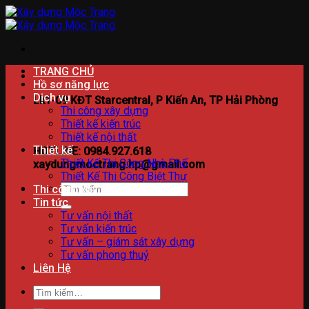
Bỏ
qua
nội
dung
TRANG CHỦ
Hồ sơ năng lực
Dịch vụ
Lk1-09 KĐT Starcentral, P Kiến An, TP Hải Phòng
Thi công xây dựng
Thiết kế kiến trúc
Thiết kế nội thất
Thiết kế
HOTLINE: 0984.927.618
Thiết Kế Thi Công Nhà Phố
xaydungmoctrang.hp@gmail.com
Thiết Kế Thi Công Biệt Thự
Tìm
Thi công xây dựng
kiếm:
Tin tức
Tư vấn nội thất
Tư vấn kiến trúc
Tư vấn – giám sát xây dựng
Tư vấn phong thuỷ
Liên Hệ
Tìm
kiếm: