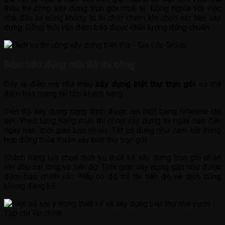
thầu thi công xây dựng trọn gói mua sỉ. Đồng nghĩa với việc
nhà đầu tư cũng không lo bị chặt chém khi chọn vật liệu xây
dựng. Đồng thời vẫn đảm bảo được chất lượng đúng chuẩn.
Đảm bảo đúng tiến độ thi công
Đây là điều mà nhà thầu
xây dựng biệt thự trọn gói
có thể
đảm bảo mang lại cho khách hàng.
Tiến độ xây dựng công trình được lên một bảng timeline chi
tiết. Yheo từng hạng mục thi công xây dựng từ ngày nào đến
ngày nào, thời gian bao nhiêu. Tất cả đúng như cam kết trong
hợp đồng thỏa thuận xây biệt thự trọn gói.
Khách hàng lựa chọn dịch vụ thiết kế xây dựng trọn gói phần
lớn đều hài lòng về tiến độ. Thời gian xây dựng gần như được
đảm bảo chính xác. Nếu có độ trễ thì tiến độ xê dịch cũng
không đáng kể.