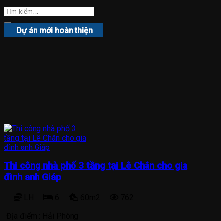
Dự án mới hoàn thiện
Thi công nhà phố 3 tầng tại Lê Chân cho gia
đình anh Giáp
LH
6
60m2
762
Địa điểm :
Hải Phòng