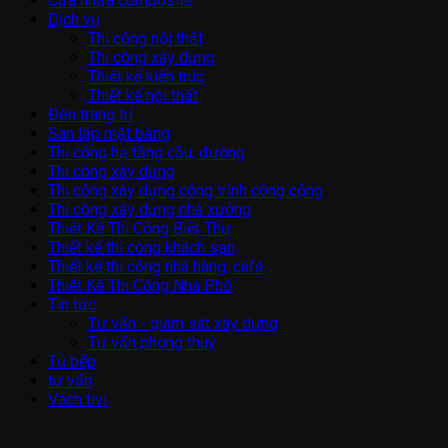
Cửa nhựa composite
Dịch vụ
Thi công nội thất
Thi công xây dựng
Thiết kế kiến trúc
Thiết kế nội thất
Đèn trang trí
San lấp mặt bằng
Thi công hạ tầng cầu, đường
Thi công xây dựng
Thi công xây dựng công trình công cộng
Thi công xây dựng nhà xưởng
Thiết Kế Thi Công Biệt Thự
Thiết kế thi công khách sạn
Thiết kế thi công nhà hàng, café
Thiết Kế Thi Công Nhà Phố
Tin tức
Tư vấn - giám sát xây dựng
Tư vấn phong thuỷ
Tủ bếp
tư vấn
Vách tivi