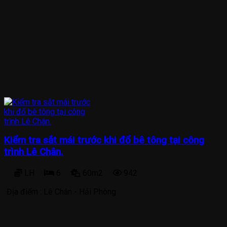
Kiểm tra sắt mái trước khi đổ bê tông tại công
trình Lê Chân.
LH
6
60m2
942
Địa điểm :
Lê Chân - Hải Phòng