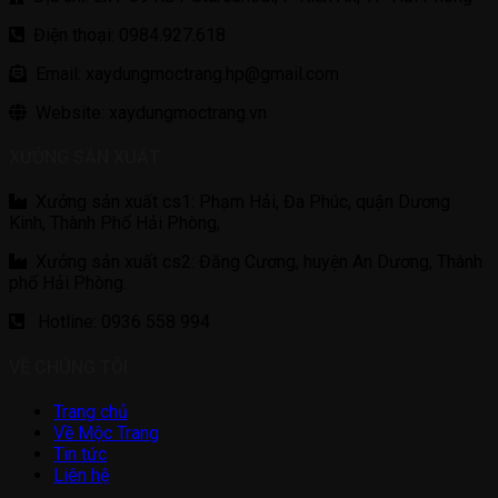
Điện thoại: 0984.927.618
Email: xaydungmoctrang.hp@gmail.com
Website: xaydungmoctrang.vn
XƯỞNG SẢN XUẤT
Xưởng sản xuất cs1: Phạm Hải, Đa Phúc, quận Dương
Kinh, Thành Phố Hải Phòng,
Xưởng sản xuất cs2: Đăng Cương, huyện An Dương, Thành
phố Hải Phòng.
Hotline: 0936 558 994
VỀ CHÚNG TÔI
Trang chủ
Về Mộc Trang
Tin tức
Liên hệ