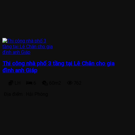
Thi công nhà phố 3 tầng tại Lê Chân cho gia
đình anh Giáp
LH
6
60m2
762
Địa điểm :
Hải Phòng