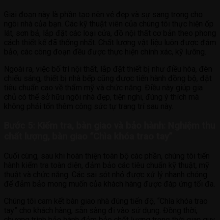
Giai đoạn này là phần tạo nên vẻ đẹp và sự sang trọng cho
ngôi nhà của bạn. Các kỹ thuật viên của chúng tôi thực hiện ốp
lát, sơn bả, lắp đặt các loại cửa, đồ nội thất cơ bản theo phong
cách thiết kế đã thống nhất. Chất lượng vật liệu luôn được đảm
bảo, các công đoạn đều được thực hiện chính xác, kỹ lưỡng.
Ngoài ra, việc bố trí nội thất, lắp đặt thiết bị như điều hòa, đèn
chiếu sáng, thiết bị nhà bếp cũng được tiến hành đồng bộ, đặt
tiêu chuẩn cao về thẩm mỹ và chức năng. Điều này giúp gia
chủ có thể sở hữu ngôi nhà đẹp, tiện nghi, đúng ý thích mà
không phải tốn thêm công sức tự trang trí sau này.
Bước 5: Kiểm tra, bàn giao và bảo hành: Nghiệm thu
chất lượng, bàn giao “Chìa khóa trao tay”
Cuối cùng, sau khi hoàn thiện toàn bộ các phần, chúng tôi tiến
hành kiểm tra toàn diện, đảm bảo các tiêu chuẩn kỹ thuật, mỹ
thuật và chức năng. Các sai sót nhỏ được xử lý nhanh chóng
để đảm bảo mong muốn của khách hàng được đáp ứng tối đa.
Chúng tôi cam kết bàn giao nhà đúng tiến độ, “Chìa khóa trao
tay” cho khách hàng, sẵn sàng đi vào sử dụng. Đồng thời,
chương trình bảo hành đảm bảo chất lượng trong thời gian quy