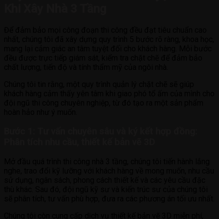
Khi Xây Nhà 3 Tầng
Để đảm bảo mọi công đoạn thi công đều đạt tiêu chuẩn cao
nhất, chúng tôi đã xây dựng quy trình 5 bước rõ ràng, khoa học,
mang lại cảm giác an tâm tuyệt đối cho khách hàng. Mỗi bước
đều được trực tiếp giám sát, kiểm tra chặt chẽ để đảm bảo
chất lượng, tiến độ và tính thẩm mỹ của ngôi nhà.
Chúng tôi tin rằng, một quy trình quản lý chặt chẽ sẽ giúp
khách hàng cảm thấy yên tâm khi giao phó tổ ấm của mình cho
đội ngũ thi công chuyên nghiệp, từ đó tạo ra một sản phẩm
hoàn hảo như ý muốn.
Bước 1: Tư vấn chuyên sâu và ký kết hợp đồng:
Phân tích nhu cầu, thiết kế bản vẽ 3D
Mở đầu quá trình thi công nhà 3 tầng, chúng tôi tiến hành lắng
nghe, trao đổi kỹ lưỡng với khách hàng về mong muốn, nhu cầu
sử dụng, ngân sách, phong cách thiết kế và các yêu cầu đặc
thù khác. Sau đó, đội ngũ kỹ sư và kiến trúc sư của chúng tôi
sẽ phân tích, tư vấn phù hợp, đưa ra các phương án tối ưu nhất.
Chúng tôi còn cung cấp dịch vụ thiết kế bản vẽ 3D miễn phí,