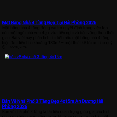
Mặt Bằng Nhà 4 Tầng Đẹp Tại Hải Phòng 2026
Mặt bằng nhà 4 tầng đóng vai trò quyết định trong việc tạo
nên một ngôi nhà vừa đẹp, vừa tiện nghi và bền vững theo thời
gian. Bài viết này phân tích chi tiết mẫu mặt bằng nhà 4 tầng
hiện đại diện tích khoảng 180m² – một thiết kế tối ưu cho quỹ
Th6 28, 2026
Bản Vẽ Nhà Phố 3 Tầng Đẹp 4x15m An Dương Hải
Phòng 2026
Bản vẽ nhà phố 3 tầng là tài liệu quan trọng giúp gia chủ hình
dung rõ không gian sống trước khi khởi công. Trong bài viết