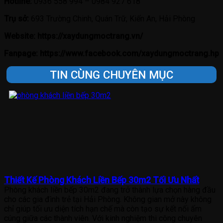
Hotline:
0936 558 994 – 0984 927 618
Trụ sở:
693 Trường Chinh, Quán Trữ, Kiến An, Hải Phòng
Website:
https://xaydungmoctrang.vn/
Fanpage:
https://www.facebook.com/xaydungmoctrang.hp
TIN CÙNG CHUYÊN MỤC
Thiết Kế Phòng Khách Liền Bếp 30m2 Tối Ưu Nhất
Phòng khách liền bếp 30m2 đang trở thành lựa chọn hàng đầu
cho các gia đình trẻ tại Hải Phòng. Không gian mở này không
chỉ giúp tối ưu diện tích hạn chế mà còn tạo sự kết nối ấm
cúng giữa các thành viên. Với kinh nghiệm thi công chuyên