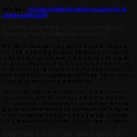
Xem thêm:
Thi công nội thất văn phòng trọn gói uy tín và
chuyên nghiệp 2024
Tiết kiệm tối đa thời gian: Đảm bảo tiến độ bàn
giao đúng hạn, giảm thiểu rắc rối pháp lý
Thời gian là yếu tố quan trọng quyết định sự thành công của
mỗi dự án nhà ở. Chúng tôi hiểu rõ điều này, chính vì vậy, dịch
vụ thi công trọn gói của chúng tôi luôn chú trọng đến việc tối
ưu quy trình, đảm bảo tiến độ thi công đúng như kế hoạch đề
ra. Nhờ có đội ngũ quản lý dự án chuyên nghiệp, hiệu quả, mọi
khâu từ chuẩn bị, thi công đến nghiệm thu đều diễn ra suôn sẻ,
không để xảy ra trì hoãn hay chậm tiến độ.
Ngoài ra, việc thực hiện các thủ tục pháp lý, giấy phép xây
dựng được chúng tôi hỗ trợ tối đa giúp khách hàng không gặp
rắc rối phát sinh về mặt pháp lý, thủ tục hành chính. Điều này
giúp gia chủ yên tâm hơn khi toàn bộ quá trình xây dựng diễn
ra một cách bài bản, có hệ thống, đúng pháp luật và rút ngắn
thời gian hoàn thiện nhà để sớm đưa cuộc sống vào vận hành.
Quy Trình 5 Bước “An Tâm Tuyệt Đối”