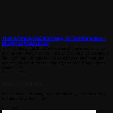
Thiết Kế Phòng Ngủ 30m2 Đẹp, Tối Ưu Không Gian –
Những lưu ý quan trọng
Thiết kế phòng ngủ 30m2 là lựa chọn phổ biến cho nhiều gia
đình tại Hải Phòng hiện nay. Với diện tích vừa phải, căn phòng
cần được sắp xếp khoa học để đảm bảo sự thoải mái, tiện
nghi mà vẫn giữ được tính thẩm mỹ cao. Mộc Trang – đơn vị
chuyên thiết
Th6 28, 2026
Để lại một bình luận
Email của bạn sẽ không được hiển thị công khai.
Các trường
bắt buộc được đánh dấu
*
Bình luận
*