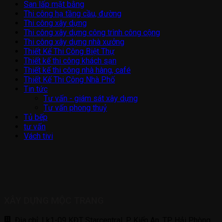
San lấp mặt bằng
Thi công hạ tầng cầu, đường
Thi công xây dựng
Thi công xây dựng công trình công cộng
Thi công xây dựng nhà xưởng
Thiết Kế Thi Công Biệt Thự
Thiết kế thi công khách sạn
Thiết kế thi công nhà hàng, café
Thiết Kế Thi Công Nhà Phố
Tin tức
Tư vấn - giám sát xây dựng
Tư vấn phong thuỷ
Tủ bếp
tư vấn
Vách tivi
XÂY DỰNG MỘC TRANG
Địa chỉ: Lk1-09 KĐT Starcentral, P Kiến An, TP Hải Phòng