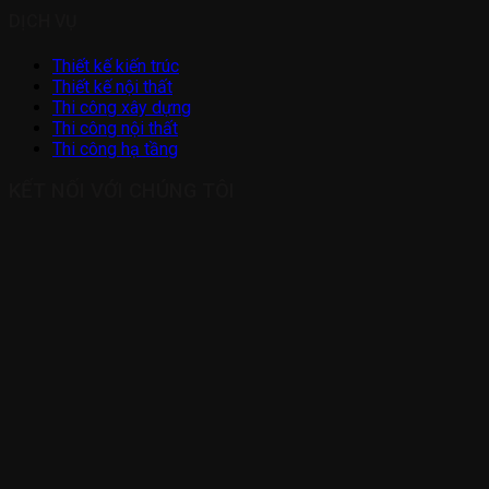
DỊCH VỤ
Thiết kế kiến trúc
Thiết kế nội thất
Thi công xây dựng
Thi công nội thất
Thi công hạ tầng
KẾT NỐI VỚI CHÚNG TÔI