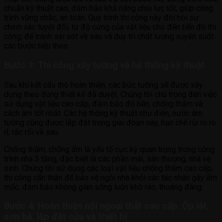
chuẩn kỹ thuật cao, đảm bảo khả năng chịu lực tốt, giúp công
trình vững chắc, an toàn. Quy trình thi công này đòi hỏi sự
chính xác tuyệt đối, từ độ cứng của vật liệu cho đến tiến độ thi
công, để tránh sai sót về sau và duy trì chất lượng xuyên suốt
các bước tiếp theo.
Bước 3: Thi công xây tường và hệ thống kỹ thuật
Sau khi kết cấu thô hoàn thiện, các bức tường sẽ được xây
dựng theo đúng thiết kế đã duyệt. Chúng tôi chú trọng đến việc
sử dụng vật liệu cao cấp, đảm bảo độ bền, chống thấm và
cách âm tốt nhất. Các hệ thống kỹ thuật như điện, nước âm
tường cũng được lắp đặt trong giai đoạn này, hạn chế rủi ro rò
rỉ, rắc rối về sau.
Chống thấm, chống ẩm là yếu tố cực kỳ quan trọng trong công
trình nhà 3 tầng, đặc biệt là các phần mái, sân thượng, nhà vệ
sinh. Chúng tôi sử dụng các loại vật liệu chống thấm cao cấp,
thi công cẩn thận để bảo vệ ngôi nhà khỏi các tác nhân gây ẩm
mốc, đảm bảo không gian sống luôn khô ráo, thoáng đãng.
Bước 4: Hoàn thiện nội ngoại thất cao cấp: Ốp lát,
sơn bả, lắp đặt cửa và thiết bị