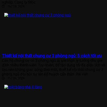
nghiệp, Công ty Mộc
Th7 26, 2026
Thiết kế nội thất chung cư 3 phòng ngủ: 5 cách tối ưu
Căn hộ chung cư có 3 phòng ngủ là lựa chọn lý tưởng cho gia
đình nhiều thành viên. Tuy nhiên, để tận dụng tối đa diện tích và
tạo nên không gian sống đẹp mắt, thiết kế nội thất chung cư 3
phòng ngủ đòi hỏi sự lên kế hoạch cẩn thận. Bài viết
Th7 26, 2026