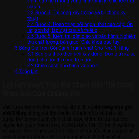
Đảm bảo nền móng vững chắc, khung chịu lực đạt
chuẩn
2.3
Bước 3: Thi công xây tường và hệ thống kỹ
thuật
2.4
Bước 4: Hoàn thiện nội ngoại thất cao cấp: Ốp
lát, sơn bả, lắp đặt cửa và thiết bị
2.5
Bước 5: Kiểm tra, bàn giao và bảo hành: Nghiệm
thu chất lượng, bàn giao “Chìa khóa trao tay”
3
Bảng Giá Trọn Gói Cạnh Tranh Nhất Cho Nhà 3 Tầng
3.1
Báo giá theo diện tích xây dựng: Đơn giá m2 áp
dụng cho gói thi công trọn gói
3.2
Chính sách bảo hành và bảo trì
4
Tổng kết
Lợi Ích Vượt Trội Khi Chọn Gói Thi Công
Trọn Gói Của Chúng Tôi
Việc lựa chọn một đơn vị cung cấp dịch vụ
thi công trọn gói
nhà 3 tầng
không chỉ đơn thuần là thuê một nhà thầu xây
dựng. Đó là một quyết định chiến lược nhằm tối ưu hóa các
nguồn lực, giảm thiểu rủi ro và đảm bảo tiến độ thi công đúng
kế hoạch. Các lợi ích vượt trội của dịch vụ của chúng tôi chính
là minh chứng rõ ràng cho giá trị mang lại cho khách hàng.