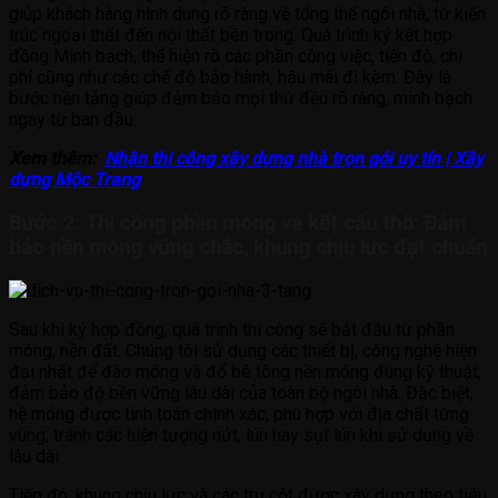
giúp khách hàng hình dung rõ ràng về tổng thể ngôi nhà, từ kiến
trúc ngoại thất đến nội thất bên trong. Quá trình ký kết hợp
đồng Minh bạch, thể hiện rõ các phần công việc, tiến độ, chi
phí cũng như các chế độ bảo hành, hậu mãi đi kèm. Đây là
bước nền tảng giúp đảm bảo mọi thứ đều rõ ràng, minh bạch
ngay từ ban đầu.
Xem thêm:
Nhận thi công xây dựng nhà trọn gói uy tín | Xây
dựng Mộc Trang
Bước 2: Thi công phần móng và kết cấu thô: Đảm
bảo nền móng vững chắc, khung chịu lực đạt chuẩn
Sau khi ký hợp đồng, quá trình thi công sẽ bắt đầu từ phần
móng, nền đất. Chúng tôi sử dụng các thiết bị, công nghệ hiện
đại nhất để đào móng và đổ bê tông nền móng đúng kỹ thuật,
đảm bảo độ bền vững lâu dài của toàn bộ ngôi nhà. Đặc biệt,
hệ móng được tính toán chính xác, phù hợp với địa chất từng
vùng, tránh các hiện tượng nứt, lún hay sụt lún khi sử dụng về
lâu dài.
Tiếp đó, khung chịu lực và các trụ cột được xây dựng theo tiêu