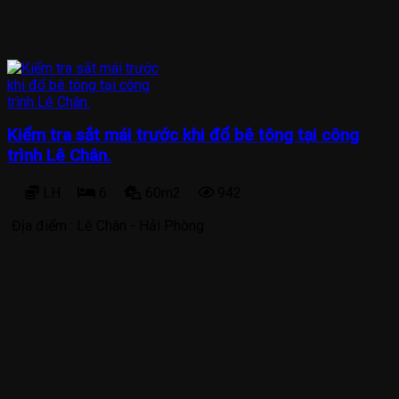
Kiểm tra sắt mái trước khi đổ bê tông tại công
trình Lê Chân.
LH
6
60m2
942
Địa điểm :
Lê Chân - Hải Phòng