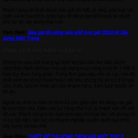
Khách hàng sẽ nhận được báo giá chi tiết, rõ ràng, phù hợp với
ngân sách của mình, giúp bạn dễ dàng lập kế hoạch tài chính
cho dự án xây dựng nhà mới.
Xem thêm:
Báo giá thi công nhà phố trọn gói 2024 từ Xây
dựng Mộc Trang
Chính sách bảo hành và bảo trì
Chúng tôi cam kết mang lại dịch vụ hậu mãi chu đáo, chính
sách bảo hành dài hạn cho các hạng mục công trình từ 1 đến 5
năm tùy theo từng phần. Trong thời gian này, nếu có các vấn đề
phát sinh do lỗi kỹ thuật hoặc vật liệu, chúng tôi sẽ cử đội ngũ
sửa chữa, bảo trì miễn phí cho khách hàng, đảm bảo quyền lợi
tối đa.
Ngoài ra, dịch vụ bảo trì định kỳ còn giúp duy trì, nâng cao giá
trị của ngôi nhà, tránh các hư hỏng nhỏ tích tụ thành vấn đề lớn
về sau. Khách hàng hoàn toàn yên tâm khi hợp tác với chúng tôi
vì sự tận tâm, tận lực và chuyên nghiệp xuyên suốt quá trình
xây dựng và hậu mãi.
Xem thêm:
THIẾT KẾ THI CÔNG TRỌN GÓI BIỆT THỰ 3