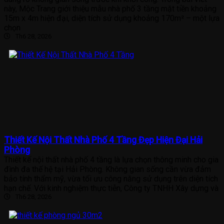
này, Mộc Trang giới thiệu mẫu nhà phố 3 tầng mặt tiền khoảng
15m x 4m hiện đại, diện tích sử dụng khoảng 170m² – một lựa
chọn
Th6 28, 2026
Thiết Kế Nội Thất Nhà Phố 4 Tầng Đẹp Hiện Đại Hải
Phòng
Thiết kế nội thất nhà phố 4 tầng là lựa chọn thông minh cho gia
đình đa thế hệ tại Hải Phòng. Không gian sống cần vừa đảm
bảo tính thẩm mỹ, vừa tối ưu công năng sử dụng trên diện tích
hạn chế. Với kinh nghiệm thực tiễn, Công ty TNHH Xây dựng và
Th6 28, 2026