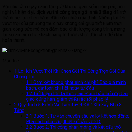
Với nhu cầu ngày càng tăng về không gian sống rộng rãi, tiện
nghi và hiện đại,
dịch vụ thi công trọn gói nhà 3 tầng
đã trở
thành sự lựa chọn hàng đầu của nhiều gia đình. Những lợi ích
vượt trội của phương thức này không chỉ giúp tiết kiệm thời
gian, công sức mà còn đảm bảo chất lượng công trình, mang
lại sự an tâm cho khách hàng từ bước khởi đầu cho đến khi
hoàn thành.
Mục lục
1
Lợi Ích Vượt Trội Khi Chọn Gói Thi Công Trọn Gói Của
Chúng Tôi
1.1
Cam kết không phát sinh chi phí: Báo giá minh
bạch, dự toán chi tiết ngay từ đầu
1.2
Tiết kiệm tối đa thời gian: Đảm bảo tiến độ bàn
giao đúng hạn, giảm thiểu rắc rối pháp lý
2
Quy Trình 5 Bước “An Tâm Tuyệt Đối” Khi Xây Nhà 3
Tầng
2.1
Bước 1: Tư vấn chuyên sâu và ký kết hợp đồng:
Phân tích nhu cầu, thiết kế bản vẽ 3D
2.2
Bước 2: Thi công phần móng và kết cấu thô: