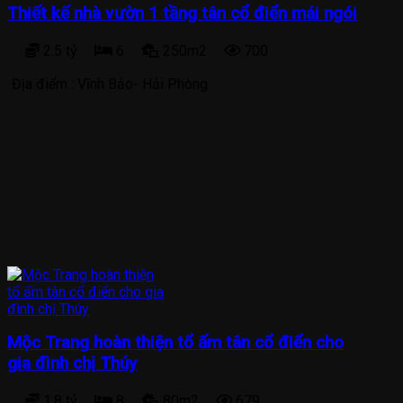
Thiết kế nhà vườn 1 tầng tân cổ điển mái ngói
2.5 tỷ
6
250m2
700
Địa điểm :
Vĩnh Bảo- Hải Phòng
Mộc Trang hoàn thiện tổ ấm tân cổ điển cho
gia đình chị Thúy
1.8 tỷ
8
80m2
679