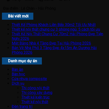
Địa điểm :
Lê Chân - Hải Phòng
Bài viết mới
Thiết Kế Phòng Khách Liền Bếp 30m2 Tối Ưu Nhất
Thiết kế nội thất chung cư 3 phòng ngủ: 5 cách tối ưu
Thiết Kế Nội Thất Chung Cư 70m2 Hải Phòng Đẹp Tiện
Nghi 2026
Mặt Bằng Nhà 4 Tầng Đẹp Tại Hải Phòng 2026
Bản Vẽ Nhà Phố 3 Tầng Đẹp 4x15m An Dương Hải
Phòng 2026
Danh mục dự án
Bàn ăn
Bàn học
Cửa nhựa composite
Dịch vụ
Thi công nội thất
Thi công xây dựng
Thiết kế kiến trúc
Thiết kế nội thất
Đèn trang trí