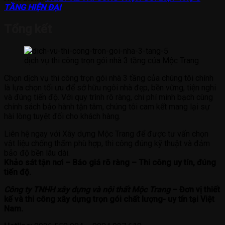
TẦNG HIỆN ĐẠI
Tổng kết
dịch vụ thi công trọn gói nhà 3 tầng của Mộc Trang
Chọn dịch vụ thi công trọn gói nhà 3 tầng của chúng tôi chính
là lựa chọn tối ưu để sở hữu ngôi nhà đẹp, bền vững, tiện nghi
và đúng tiến độ. Với quy trình rõ ràng, chi phí minh bạch cùng
chính sách bảo hành tận tâm, chúng tôi cam kết mang lại sự
hài lòng tuyệt đối cho khách hàng.
Liên hệ ngay với Xây dựng Mộc Trang để được tư vấn chọn
vật liệu chống thấm phù hợp, thi công đúng kỹ thuật và đảm
bảo độ bền lâu dài.
Khảo sát tận nơi – Báo giá rõ ràng – Thi công uy tín, đúng
tiến độ.
Công ty TNHH xây dựng và nội thất Mộc Trang
– Đơn vị thiết
kế và thi công xây dựng trọn gói chất lượng- uy tín tại Việt
Nam.