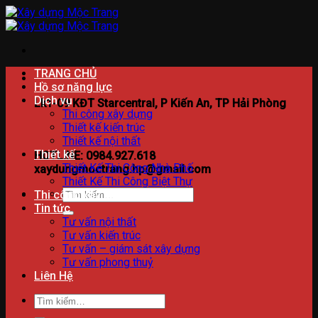
Bỏ
qua
nội
dung
TRANG CHỦ
Hồ sơ năng lực
Dịch vụ
Lk1-09 KĐT Starcentral, P Kiến An, TP Hải Phòng
Thi công xây dựng
Thiết kế kiến trúc
Thiết kế nội thất
Thiết kế
HOTLINE: 0984.927.618
Thiết Kế Thi Công Nhà Phố
xaydungmoctrang.hp@gmail.com
Thiết Kế Thi Công Biệt Thự
Tìm
Thi công xây dựng
kiếm:
Tin tức
Tư vấn nội thất
Tư vấn kiến trúc
Tư vấn – giám sát xây dựng
Tư vấn phong thuỷ
Liên Hệ
Tìm
kiếm: