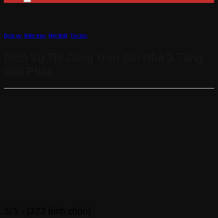
Dịch vụ
,
Kiến trúc
,
Nội thất
,
Tin tức
Dịch Vụ Thi Công Trọn Gói Nhà 3 Tầng:
Giải Pháp
5/5 - (323 bình chọn)