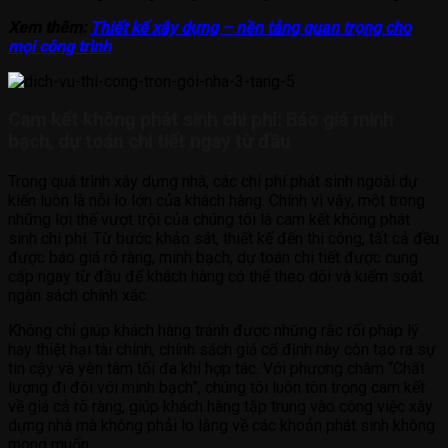
Xem thêm:
Thiết kế xây dựng – nền tảng quan trọng cho
mọi công trình
Cam kết không phát sinh chi phí: Báo giá minh
bạch, dự toán chi tiết ngay từ đầu
Trong quá trình xây dựng nhà, các chi phí phát sinh ngoài dự
kiến luôn là nỗi lo lớn của khách hàng. Chính vì vậy, một trong
những lợi thế vượt trội của chúng tôi là cam kết không phát
sinh chi phí. Từ bước khảo sát, thiết kế đến thi công, tất cả đều
được báo giá rõ ràng, minh bạch, dự toán chi tiết được cung
cấp ngay từ đầu để khách hàng có thể theo dõi và kiểm soát
ngân sách chính xác.
Không chỉ giúp khách hàng tránh được những rắc rối pháp lý
hay thiệt hại tài chính, chính sách giá cố định này còn tạo ra sự
tin cậy và yên tâm tối đa khi hợp tác. Với phương châm “Chất
lượng đi đôi với minh bạch”, chúng tôi luôn tôn trọng cam kết
về giá cả rõ ràng, giúp khách hàng tập trung vào công việc xây
dựng nhà mà không phải lo lắng về các khoản phát sinh không
mong muốn.