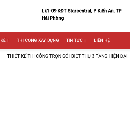
Lk1-09 KĐT Starcentral, P Kiến An, TP
Hải Phòng
 KẾ
THI CÔNG XÂY DỰNG
TIN TỨC
LIÊN HỆ