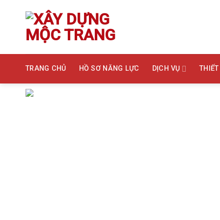
Bỏ
qua
nội
dung
TRANG CHỦ
HỒ SƠ NĂNG LỰC
DỊCH VỤ
THIẾT