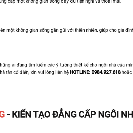
ung cấp một không gian sống đầy đủ tiện nghi và thoải mái.
nên một không gian sống gần gũi với thiên nhiên, giúp cho gia đì
ững ai đang tìm kiếm các ý tưởng thiết kế cho ngôi nhà của mình,
à tân cổ điển, xin vui lòng liên hệ
HOTLINE: 0984.927.618
hoặc 
G
- KIẾN TẠO ĐẲNG CẤP NGÔI N