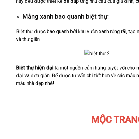
này đều được thiết kế để đáp ứng nhu cầu của gia đình, c
Mảng xanh bao quanh biệt thự:
Biệt thự được bao quanh bởi khu vườn xanh rộng rãi, tạo 
và thư giãn.
Biệt thự hiện đại
là một nguồn cảm hứng tuyệt vời cho nh
đại và đơn giản. Để được tư vấn chi tiết hơn về các mẫu nh
mẫu nhà đẹp nhé!
MỘC TRAN