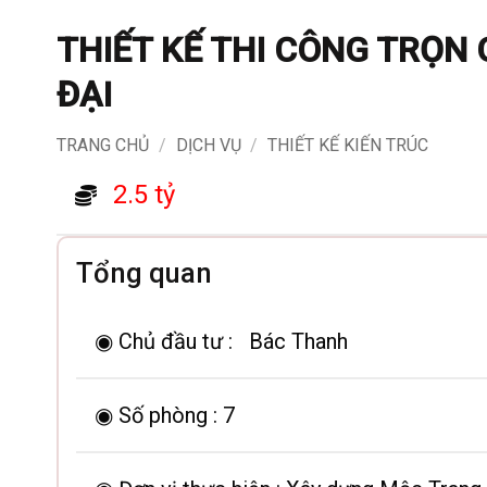
THIẾT KẾ THI CÔNG TRỌN 
ĐẠI
TRANG CHỦ
/
DỊCH VỤ
/
THIẾT KẾ KIẾN TRÚC
2.5 tỷ
Tổng quan
◉ Chủ đầu tư :
Bác Thanh
◉ Số phòng :
7