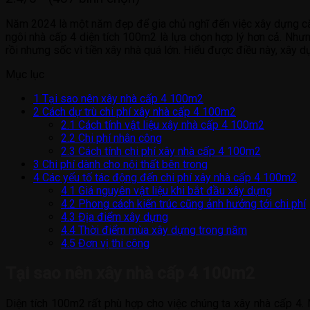
Năm 2024 là một năm đẹp để gia chủ nghĩ đến việc xây dựng căn 
ngôi nhà cấp 4 diện tích 100m2 là lựa chọn hợp lý hơn cả. Như
rồi nhưng sốc vì tiền xây nhà quá lớn. Hiểu được điều này, xây 
Mục lục
1
Tại sao nên xây nhà cấp 4 100m2
2
Cách dự trù chi phí xây nhà cấp 4 100m2
2.1
Cách tính vật liệu xây nhà cấp 4 100m2
2.2
Chi phí nhân công
2.3
Cách tính chi phí xây nhà cấp 4 100m2
3
Chi phí dành cho nội thất bên trong
4
Các yếu tố tác động đến chi phí xây nhà cấp 4 100m2
4.1
Giá nguyên vật liệu khi bắt đầu xây dựng
4.2
Phong cách kiến trúc cũng ảnh hưởng tới chi phí
4.3
Địa điểm xây dựng
4.4
Thời điểm mùa xây dựng trong năm
4.5
Đơn vị thi công
Tại sao nên xây nhà cấp 4 100m2
Diện tích 100m2 rất phù hợp cho việc chúng ta xây nhà cấp 4. N