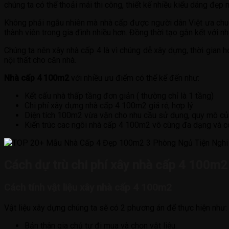
chúng ta có thể thoải mái thi công, thiết kế nhiều kiểu dáng đẹp 
Không phải ngẫu nhiên mà nhà cấp được người dân Việt ưa chuộn
thành viên trong gia đình nhiều hơn. Đồng thời tạo gắn kết với nh
Chúng ta nên xây nhà cấp 4 là vì chúng dễ xây dựng, thời gian h
nội thất cho căn nhà.
Nhà cấp 4 100m2
với nhiều ưu điểm có thể kể đến như:
Kết cấu nhà thấp tầng đơn giản ( thường chỉ là 1 tầng)
Chi phí xây dựng nhà cấp 4 100m2 giá rẻ, hợp lý
Diện tích 100m2 vừa vặn cho nhu cầu sử dụng, quy mô của
Kiến trúc cac ngôi nhà cấp 4 100m2 vô cùng đa dạng và có
Cách dự trù chi phí xây nhà cấp 4 100m2
Cách tính vật liệu xây nhà cấp 4 100m2
Vật liệu xây dựng chúng ta sẽ có 2 phương án để thực hiện như:
Bản thân gia chủ tự đi mua và chọn vật liệu.