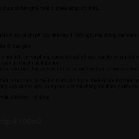
 chưa có bàn ghế, thiết bị chiếu sáng, nội thất,…
hỏi khi nói về chi phí xây nhà cấp 4. Một ngôi nhà không thể hoàn c
yếu tố, bao gồm:
o nội thất lớn và phong cách nội thất cổ xưa, cầu kỳ thì chi phí th
 giản thì chi phí sẽ thấp hơn.
lượng cao, bền đẹp và hiện đại sẽ có giá cao hơn so với các nội t
i thất ra bạn còn có thể tìm kiếm các đơn vị thiết kế nội thất bên
ng đẹp và tiện nghi, đừng keo kiệt mà không hỏi thăm ý kiến chuy
 triệu đến hơn 1 tỷ đồng.
 cấp 4 100m2