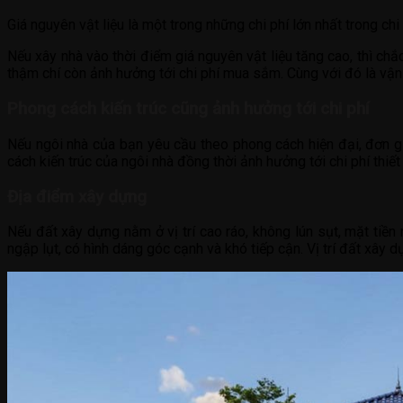
Giá nguyên vật liệu là một trong những chi phí lớn nhất trong ch
Nếu xây nhà vào thời điểm giá nguyên vật liệu tăng cao, thì chắ
thậm chí còn ảnh hưởng tới chi phí mua sắm. Cùng với đó là vận 
Phong cách kiến trúc cũng ảnh hưởng tới chi phí
Nếu ngôi nhà của bạn yêu cầu theo phong cách hiện đại, đơn gi
cách kiến trúc của ngôi nhà đồng thời ảnh hưởng tới chi phí thiế
Địa điểm xây dựng
Nếu đất xây dựng nằm ở vị trí cao ráo, không lún sụt, mặt tiền 
ngập lụt, có hình dáng góc cạnh và khó tiếp cận. Vị trí đất xây