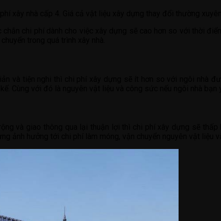
i phí xây nhà cấp 4. Giá cả vật liệu xây dựng thay đổi thường xuyê
c chắn chi phí dành cho việc xây dựng sẽ cao hơn so với thời điể
chuyển trong quá trình xây nhà.
ản và tiện nghi thì chi phí xây dựng sẽ ít hơn so với ngôi nhà đ
t kế. Cùng với đó là nguyên vật liệu và công sức nếu ngôi nhà bạn
rộng và giao thông qua lại thuận lợi thì chi phí xây dựng sẽ thấp 
 dựng ảnh hưởng tới chi phí làm móng, vận chuyển nguyên vật liệu v