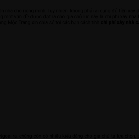
nhà cho riêng mình. Tuy nhiên, không phải ai cũng đủ tiền xây dựn
ng một vấn đề được đặt ra cho gia chủ lúc này là chi phí xây nh
dựng Mộc Trang xin chia sẻ tới các bạn cách tính
chi phí xây nhà 
goài ra, chúng còn có nhiều kiểu dáng cho gia chủ ta lựa chọn, p