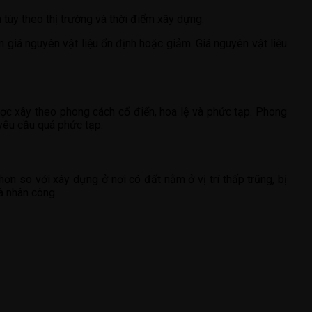
n tùy theo thị trường và thời điểm xây dựng.
m giá nguyên vật liệu ổn định hoặc giảm. Giá nguyên vật liệu
ược xây theo phong cách cổ điển, hoa lệ và phức tạp. Phong
 yêu cầu quá phức tạp.
hơn so với xây dựng ở nơi có đất nằm ở vị trí thấp trũng, bị
à nhân công.