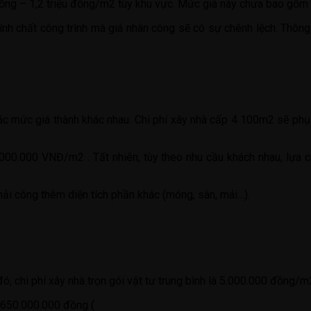
ng – 1,2 triệu đồng/m2 tùy khu vực. Mức giá này chưa bao gồm ch
tính chất công trình mà giá nhân công sẽ có sự chênh lệch. Thông
các mức giá thành khác nhau. Chi phí xây nhà cấp 4 100m2 sẽ phụ
000.000 VNĐ/m2 . Tất nhiên, tùy theo nhu cầu khách nhau, lựa c
hải công thêm diện tích phần khác (móng, sân, mái…).
ó, chi phí xây nhà trọn gói vật tư trung bình là 5.000.000 đồng/m
 650.000.000 đồng (