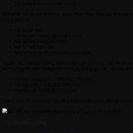
Sử dụng đơn vị xây nhà trọn gói.
Mỗi phần sẽ có ưu và nhược điểm khác nhau. Nếu gia chủ lựa chọ
chú ý gồm có:
Vật tư lát sàn.
Vật tư sơn tường, gạch lát tường.
Vật tư làm móng, nền nhà.
Vật tư làm trần nhà.
Một số vật tư cho hệ thống điện nước.
Ngược lại, nếu bạn không rành nhiều việc chọn vật liệu, thì có 
ảnh hưởng tới chất lượng nhà của bạn. Bảng giá vật liệu của đơn 
Vật liệu trung bình: 3.000.000 VNĐ/m2
Vật liệu khá: 4.000.000 VNĐ/m2.
Vật liệu tốt: 5.000.000 VNĐ/m2
Lưu ý: Đây chỉ bảng vật liệu để gia chủ tham khảo, không hoàn t
Chi phí nhân công