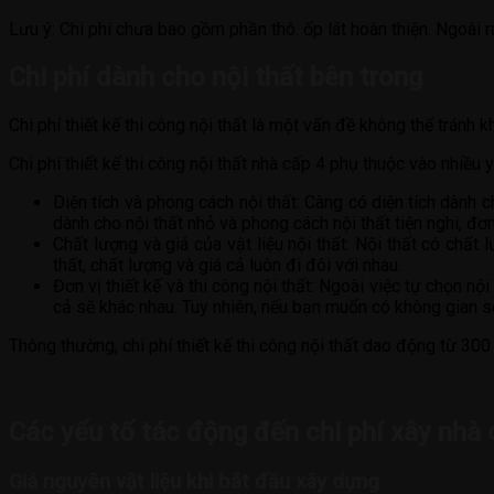
Lưu ý: Chi phí chưa bao gồm phần thô. ốp lát hoàn thiện. Ngoài ra
Chi phí dành cho nội thất bên trong
Chi phí thiết kế thi công nội thất là một vấn đề không thể tránh k
Chi phí thiết kế thi công nội thất nhà cấp 4 phụ thuộc vào nhiều 
Diện tích và phong cách nội thất: Càng có diện tích dành ch
dành cho nội thất nhỏ và phong cách nội thất tiện nghi, đơn
Chất lượng và giá của vật liệu nội thất: Nội thất có chất 
thất, chất lượng và giá cả luôn đi đôi với nhau.
Đơn vị thiết kế và thi công nội thất: Ngoài việc tự chọn nộ
cả sẽ khác nhau. Tuy nhiên, nếu bạn muốn có không gian số
Thông thường, chi phí thiết kế thi công nội thất dao động từ 300
Các yếu tố tác động đến chi phí xây nhà
Giá nguyên vật liệu khi bắt đầu xây dựng