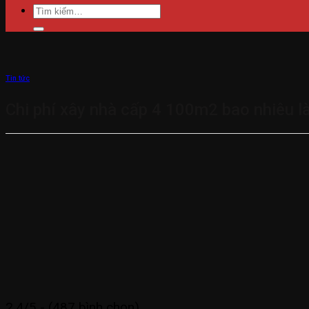
Tìm
kiếm:
Tin tức
Chi phí xây nhà cấp 4 100m2 bao nhiêu là
2.4/5 - (487 bình chọn)