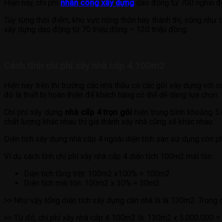
Hiện nay, chi phí
nhân công xây dựng
dao động từ 700 nghìn đồ
Tùy từng thời điểm, khu vực nông thôn hay thành thị, cũng như 
xây dựng dao động từ 70 triệu đồng – 120 triệu đồng.
Cách tính chi phí xây nhà cấp 4 100m2
Hiện nay trên thị trường các nhà thầu có các gói xây dựng với 
đó là thiết bị hoàn thiện để khách hàng có thể dễ dàng lựa chọn.
Chi phí xây dựng
nhà cấp 4 trọn gói
hiện trung bình khoảng 5.
chất lượng khác nhau thì giá thành xây nhà cũng sẽ khác nhau.
Diện tích xây dựng nhà cấp 4 ngoài diện tích sàn sử dụng còn p
Ví dụ cách tính chi phí xây nhà cấp 4 diện tích 100m2 mái tôn:
Diện tích tầng trệt: 100m2 x100% = 100m2
Diện tích mái tôn: 100m2 x 30% = 30m2
>> Như vậy tổng diện tích xây dựng căn nhà là là 130m2. Trong đ
>> Từ đó, chi phí xây nhà cấp 4 100m2 là: 130m2 x 5.000.000 =