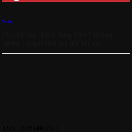
Tin tức
Chi phí xây nhà 6 tầng 50m2 là bao
nhiêu ? Cách tính chi phí tối ưu
3.6/5 - (509 bình chọn)