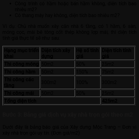
Công trình có hầm hoặc bán hầm không, diện tích bao
nhiêu m2?
Có thang máy hay không, diện tích bao nhiêu m2?
Ví dụ: Chủ nhà muốn xây căn nhà 6 tầng, có 1 hầm, 6 sàn,
móng cọc, mái bê tông cốt thép không lợp mái, thì diện tích
tính giá thực tế sẽ như sau:
Hạng mục triển
Diện tích xây
Hệ số tính
Diện tích tính
khai
dựng
giá
giá
Thi công móng
50m2
50%
25m2
Thi công hầm
50m2
150%
75m2
Thi công các
300m2
100%
300m2
tầng
Thi công mái
50m2
50%
25m2
Tổng diện tích
425m2
Bước 3: Bảng giá dịch vụ xây nhà trọn gói theo m2
Dưới đây là bảng báo giá của Xây dựng Mộc Trang – Đơn vị
xây nhà trọn gói uy tín. (Đơn giá/m2)