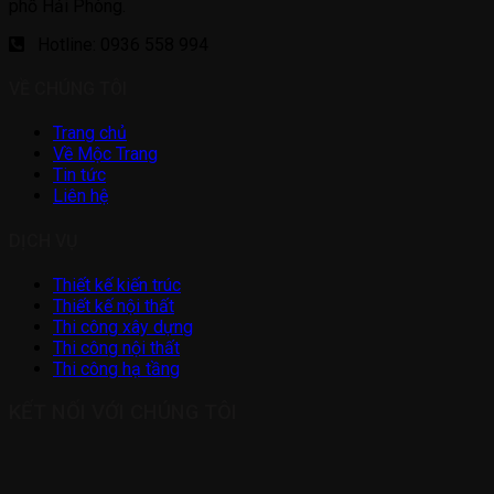
phố Hải Phòng.
Hotline: 0936 558 994
VỀ CHÚNG TÔI
Trang chủ
Về Mộc Trang
Tin tức
Liên hệ
DỊCH VỤ
Thiết kế kiến trúc
Thiết kế nội thất
Thi công xây dựng
Thi công nội thất
Thi công hạ tầng
KẾT NỐI VỚI CHÚNG TÔI