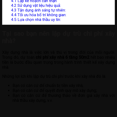
4.1
Lập kế hoạch cẩn thận
4.2
Sử dụng vật liệu hiệu quả:
4.3
Tận dụng ánh sáng tự nhiên:
4.4
Tối ưu hóa bố trí không gian:
4.5
Lựa chọn nhà thầu uy tín:
Tại sao bạn nên lập dự trù chi phí xây
nhà?
Xây dựng nhà là việc lớn và thú vị trong đời của mỗi người.
Trong đó, dự toán
chi phí xây nhà 6 tầng 50m2
hết bao nhiêu
tiền là bước đầu quan trọng trong hành trình thiết kế xây dựng
nhà.
Những lợi ích khi lập dự trù chi phí trước khi xây nhà đó là:
Bạn có căn cứ để chuẩn bị tiền xây nhà;
Bạn có căn cứ để quyết định quy mô xây dựng;
Bạn có căn cứ để thương thảo về đơn giá xây nhà với
nhà thầu xây dựng, v.v..