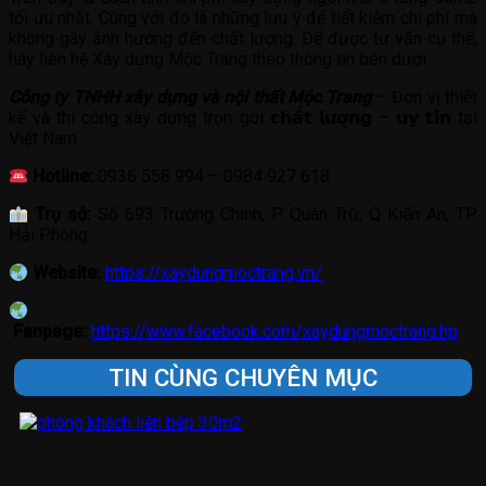
tối ưu nhất. Cùng với đó là những lưu ý để tiết kiệm chi phí mà
không gây ảnh hưởng đến chất lượng. Để được tư vấn cụ thể,
hãy liên hệ Xây dựng Mộc Trang theo thông tin bên dưới
Công ty TNHH xây dựng và nội thất Mộc Trang
– Đơn vị thiết
kế và thi công xây dựng trọn gói 𝗰𝗵𝗮̂́𝘁 𝗹𝘂̛𝗼̛̣𝗻𝗴 – 𝘂𝘆 𝘁𝗶́𝗻 tại
Việt Nam.
Hotline:
0936 558 994 – 0984 927 618
Trụ sở:
Số 693 Trường Chinh, P Quán Trữ, Q Kiến An, TP
Hải Phòng
Website:
https://xaydungmoctrang.vn/
Fanpage:
https://www.facebook.com/xaydungmoctrang.hp
TIN CÙNG CHUYÊN MỤC