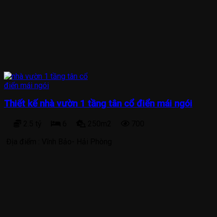
Thiết kế nhà vườn 1 tầng tân cổ điển mái ngói
2.5 tỷ
6
250m2
700
Địa điểm :
Vĩnh Bảo- Hải Phòng