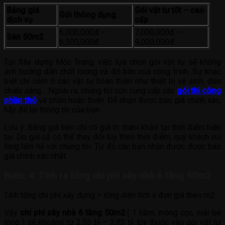
Bảng giá
Gói vật tư tốt – cao
Gói thông dụng
dịch vụ
cấp
6,000,000đ –
7,000,000đ –
Sàn 50m2
6,500,000đ
9,000,000đ
Tại Xây dựng Mộc Trang, việc lựa chọn gói vật tư sẽ không
ảnh hưởng đến chất lượng và độ bền của công trình. Sự khác
biệt chỉ nằm ở các vật tư hoàn thiện như thiết bị vệ sinh, đèn
chiếu sáng… Ngoài ra, chúng tôi còn cung cấp các
gói thi công
phần thô
và phần hoàn thiện. Để nhận được báo giá chính xác,
hãy để lại thông tin của bạn.
Lưu ý: Bảng giá trên chỉ có giá trị tham khảo tại thời điểm hiện
tại. Do giá cả có thể thay đổi tùy theo thời điểm, quý khách vui
lòng liên hệ với chúng tôi. Từ đó các bạn nhận được được báo
giá chính xác nhất.
Bước 4: Tính ra tổng chi phí xây nhà 6 tầng 50m2
Tính tổng chi phí xây dựng = tổng diện tích x đơn giá theo m2.
Vậy
chi phí xây nhà 6 tầng 50m2
( 1 hầm, móng cọc, mái bê
tông ) sẽ khoảng từ 2,55 tỷ – 3,83 tỷ tùy thuộc vào gói vật tư