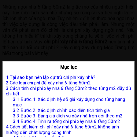
Những ngôi nhà 6 tầng 50m2 là giấc mơ của nhiều người hiện
nay. Tuy diện tích sàn nhỏ nhưng sự rộng rãi và tiện nghi là lợi
ích lớn nhất của ngôi nhà. Tuy nhiên, để hiện thực hóa ngôi nhà
thì việc xây dựng là công việc đầu tiên phải làm. Nhưng một
vấn đề phát sinh đó chính là chi phí xây dựng ngôi nhà. Nếu
không tìm hiểu kĩ thì khi xây xong chúng ta sẽ bị sốc vì chi phí
lố hơn dự tính. Vậy
chi phí xây nhà 6 tầng 50m2
nên tính như
thế nào để tối ưu chi phí ? Hãy cùng Xây dựng Mộc Trang tìm
hiểu trong bài viết này
Mục lục
1
Tại sao bạn nên lập dự trù chi phí xây nhà?
2
Các loại chi phí để xây nhà 6 tầng 50m2
3
Cách tính chi phí xây nhà 6 tầng 50m2 theo từng m2 đầy đủ
chi tiết
3.1
Bước 1: Xác định hệ số giá xây dựng cho từng hạng
mục
3.2
Bước 2. Xác định chính xác diện tích tính giá
3.3
Bước 3: Bảng giá dịch vụ xây nhà trọn gói theo m2
3.4
Bước 4: Tính ra tổng chi phí xây nhà 6 tầng 50m2
4
Cách tiết kiệm chi phí xây nhà 6 tầng 50m2 không ảnh
hưởng đến chất lượng công trình