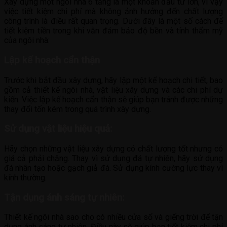
Xây dựng một ngôi nhà 6 tầng là một khoản đầu tư lớn, vì vậy
việc tiết kiệm chi phí mà không ảnh hưởng đến chất lượng
công trình là điều rất quan trọng. Dưới đây là một số cách để
tiết kiệm tiền trong khi vẫn đảm bảo độ bền và tính thẩm mỹ
của ngôi nhà:
Lập kế hoạch cẩn thận
Trước khi bắt đầu xây dựng, hãy lập một kế hoạch chi tiết, bao
gồm cả thiết kế ngôi nhà, vật liệu xây dựng và các chi phí dự
kiến. Việc lập kế hoạch cẩn thận sẽ giúp bạn tránh được những
thay đổi tốn kém trong quá trình xây dựng.
Sử dụng vật liệu hiệu quả:
Hãy chọn những vật liệu xây dựng có chất lượng tốt nhưng có
giá cả phải chăng. Thay vì sử dụng đá tự nhiên, hãy sử dụng
đá nhân tạo hoặc gạch giả đá. Sử dụng kính cường lực thay vì
kính thường.
Tận dụng ánh sáng tự nhiên:
Thiết kế ngôi nhà sao cho có nhiều cửa sổ và giếng trời để tận
dụng ánh sáng tự nhiên. Điều này sẽ giúp bạn tiết kiệm chi phí