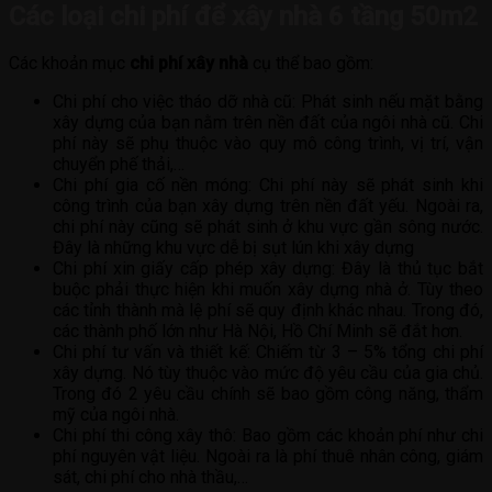
Các loại chi phí để xây nhà 6 tầng 50m2
Các khoản mục
chi phí xây nhà
cụ thể bao gồm:
Chi phí cho việc tháo dỡ nhà cũ: Phát sinh nếu mặt bằng
xây dựng của bạn nằm trên nền đất của ngôi nhà cũ. Chi
phí này sẽ phụ thuộc vào quy mô công trình, vị trí, vận
chuyển phế thải,…
Chi phí gia cố nền móng: Chi phí này sẽ phát sinh khi
công trình của bạn xây dựng trên nền đất yếu. Ngoài ra,
chi phí này cũng sẽ phát sinh ở khu vực gần sông nước.
Đây là những khu vực dễ bị sụt lún khi xây dựng
Chi phí xin giấy cấp phép xây dựng: Đây là thủ tục bắt
buộc phải thực hiện khi muốn xây dựng nhà ở. Tùy theo
các tỉnh thành mà lệ phí sẽ quy định khác nhau. Trong đó,
các thành phố lớn như Hà Nội, Hồ Chí Minh sẽ đắt hơn.
Chi phí tư vấn và thiết kế: Chiếm từ 3 – 5% tổng chi phí
xây dựng. Nó tùy thuộc vào mức độ yêu cầu của gia chủ.
Trong đó 2 yêu cầu chính sẽ bao gồm công năng, thẩm
mỹ của ngôi nhà.
Chi phí thi công xây thô: Bao gồm các khoản phí như chi
phí nguyên vật liệu. Ngoài ra là phí thuê nhân công, giám
sát, chi phí cho nhà thầu,…