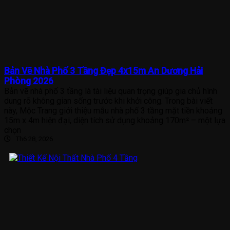
Bản Vẽ Nhà Phố 3 Tầng Đẹp 4x15m An Dương Hải
Phòng 2026
Bản vẽ nhà phố 3 tầng là tài liệu quan trọng giúp gia chủ hình
dung rõ không gian sống trước khi khởi công. Trong bài viết
này, Mộc Trang giới thiệu mẫu nhà phố 3 tầng mặt tiền khoảng
15m x 4m hiện đại, diện tích sử dụng khoảng 170m² – một lựa
chọn
Th6 28, 2026