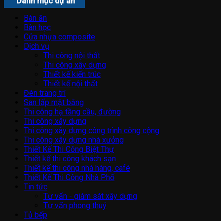
Danh mục dự án
Bàn ăn
Bàn học
Cửa nhựa composite
Dịch vụ
Thi công nội thất
Thi công xây dựng
Thiết kế kiến trúc
Thiết kế nội thất
Đèn trang trí
San lấp mặt bằng
Thi công hạ tầng cầu, đường
Thi công xây dựng
Thi công xây dựng công trình công cộng
Thi công xây dựng nhà xưởng
Thiết Kế Thi Công Biệt Thự
Thiết kế thi công khách sạn
Thiết kế thi công nhà hàng, café
Thiết Kế Thi Công Nhà Phố
Tin tức
Tư vấn - giám sát xây dựng
Tư vấn phong thuỷ
Tủ bếp