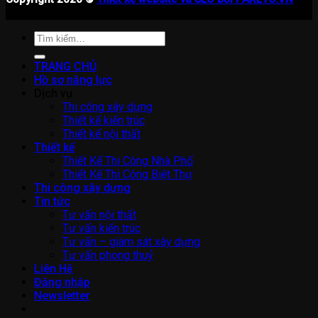
Tìm
kiếm:
TRANG CHỦ
Hồ sơ năng lực
Dịch vụ
Thi công xây dựng
Thiết kế kiến trúc
Thiết kế nội thất
Thiết kế
Thiết Kế Thi Công Nhà Phố
Thiết Kế Thi Công Biệt Thự
Thi công xây dựng
Tin tức
Tư vấn nội thất
Tư vấn kiến trúc
Tư vấn – giám sát xây dựng
Tư vấn phong thuỷ
Liên Hệ
Đăng nhập
Newsletter