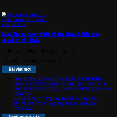
Mộc Trang hoàn thiện tổ ấm tân cổ điển cho
gia đình chị Thúy
1.8 tỷ
8
80m2
679
Địa điểm :
Lê Chân - Hải Phòng
Bài viết mới
Thiết Kế Phòng Khách Liền Bếp 30m2 Tối Ưu Nhất
Thiết kế nội thất chung cư 3 phòng ngủ: 5 cách tối ưu
Thiết Kế Nội Thất Chung Cư 70m2 Hải Phòng Đẹp Tiện
Nghi 2026
Mặt Bằng Nhà 4 Tầng Đẹp Tại Hải Phòng 2026
Bản Vẽ Nhà Phố 3 Tầng Đẹp 4x15m An Dương Hải
Phòng 2026