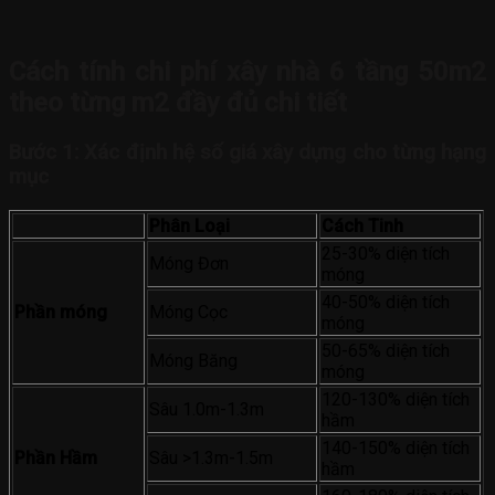
Cách tính chi phí xây nhà 6 tầng 50m2
theo từng m2 đầy đủ chi tiết
Bước 1: Xác định hệ số giá xây dựng cho từng hạng
mục
Phân Loại
Cách Tinh
25-30% diện tích
Móng Đơn
móng
40-50% diện tích
Phần móng
Móng Cọc
móng
50-65% diện tích
Móng Băng
móng
120-130% diện tích
Sâu 1.0m-1.3m
hầm
140-150% diện tích
Phần Hầm
Sâu >1.3m-1.5m
hầm