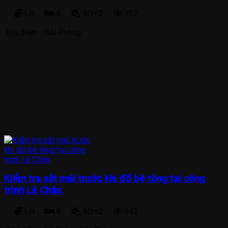
LH
6
60m2
762
Địa điểm :
Hải Phòng
Kiểm tra sắt mái trước khi đổ bê tông tại công
trình Lê Chân.
LH
6
60m2
943