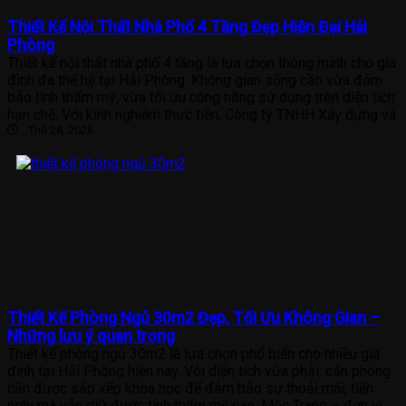
Thiết Kế Nội Thất Nhà Phố 4 Tầng Đẹp Hiện Đại Hải
Phòng
Thiết kế nội thất nhà phố 4 tầng là lựa chọn thông minh cho gia
đình đa thế hệ tại Hải Phòng. Không gian sống cần vừa đảm
bảo tính thẩm mỹ, vừa tối ưu công năng sử dụng trên diện tích
hạn chế. Với kinh nghiệm thực tiễn, Công ty TNHH Xây dựng và
Th6 28, 2026
Thiết Kế Phòng Ngủ 30m2 Đẹp, Tối Ưu Không Gian –
Những lưu ý quan trọng
Thiết kế phòng ngủ 30m2 là lựa chọn phổ biến cho nhiều gia
đình tại Hải Phòng hiện nay. Với diện tích vừa phải, căn phòng
cần được sắp xếp khoa học để đảm bảo sự thoải mái, tiện
nghi mà vẫn giữ được tính thẩm mỹ cao. Mộc Trang – đơn vị