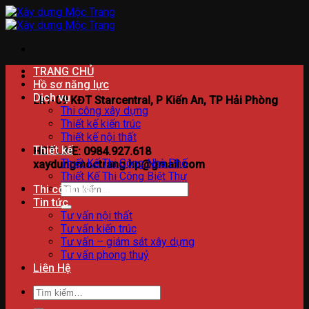
Bỏ
qua
nội
dung
TRANG CHỦ
Hồ sơ năng lực
Dịch vụ
Lk1-09 KĐT Starcentral, P Kiến An, TP Hải Phòng
Thi công xây dựng
Thiết kế kiến trúc
Thiết kế nội thất
Thiết kế
HOTLINE: 0984.927.618
Thiết Kế Thi Công Nhà Phố
xaydungmoctrang.hp@gmail.com
Thiết Kế Thi Công Biệt Thự
Tìm
Thi công xây dựng
kiếm:
Tin tức
Tư vấn nội thất
Tư vấn kiến trúc
Tư vấn – giám sát xây dựng
Tư vấn phong thuỷ
Liên Hệ
Tìm
kiếm: