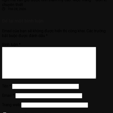
chuyên thiết
Th6 28, 2026
Để lại một bình luận
Email của bạn sẽ không được hiển thị công khai.
Các trường
bắt buộc được đánh dấu
*
Bình luận
*
Tên
*
Email
*
Trang web