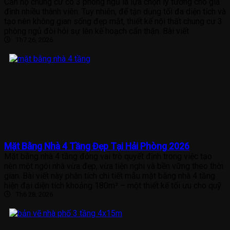
Căn hộ chung cư có 3 phòng ngủ là lựa chọn lý tưởng cho gia
đình nhiều thành viên. Tuy nhiên, để tận dụng tối đa diện tích và
tạo nên không gian sống đẹp mắt, thiết kế nội thất chung cư 3
phòng ngủ đòi hỏi sự lên kế hoạch cẩn thận. Bài viết
Th7 26, 2026
Mặt Bằng Nhà 4 Tầng Đẹp Tại Hải Phòng 2026
Mặt bằng nhà 4 tầng đóng vai trò quyết định trong việc tạo
nên một ngôi nhà vừa đẹp, vừa tiện nghi và bền vững theo thời
gian. Bài viết này phân tích chi tiết mẫu mặt bằng nhà 4 tầng
hiện đại diện tích khoảng 180m² – một thiết kế tối ưu cho quỹ
Th6 28, 2026