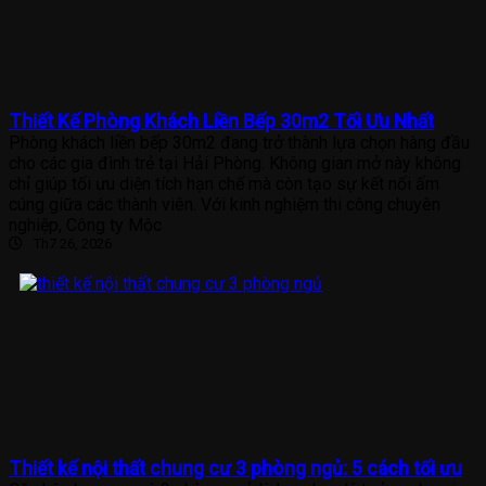
Thiết Kế Phòng Khách Liền Bếp 30m2 Tối Ưu Nhất
Phòng khách liền bếp 30m2 đang trở thành lựa chọn hàng đầu
cho các gia đình trẻ tại Hải Phòng. Không gian mở này không
chỉ giúp tối ưu diện tích hạn chế mà còn tạo sự kết nối ấm
cúng giữa các thành viên. Với kinh nghiệm thi công chuyên
nghiệp, Công ty Mộc
Th7 26, 2026
Thiết kế nội thất chung cư 3 phòng ngủ: 5 cách tối ưu