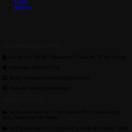
tư vấn
Vách tivi
XÂY DỰNG MỘC TRANG
Địa chỉ: Lk1-09 KĐT Starcentral, P Kiến An, TP Hải Phòng
Điện thoại: 0984.927.618
Email: xaydungmoctrang.hp@gmail.com
Website: xaydungmoctrang.vn
XƯỞNG SẢN XUẤT
Xưởng sản xuất cs1: Phạm Hải, Đa Phúc, quận Dương
Kinh, Thành Phố Hải Phòng,
Xưởng sản xuất cs2: Đăng Cương, huyện An Dương, Thành