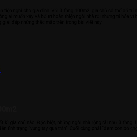
ện nghi cho gia đình. Với 3 tầng 100m2, gia chủ có thể bố trí nộ
g ai muốn xây và bố trí hoàn thiện ngôi nhà rồi nhưng tá hỏa vì bị
 giải đáp những thắc mắc trên trong bài viết này
?
2
100m2
t kì gia chủ nào. Đặc biệt, những ngôi nhà rộng rãi như 3 tầng 
đến tình trạng “vung tay quá trán”. Cuối cùng phải “đem con bỏ chợ