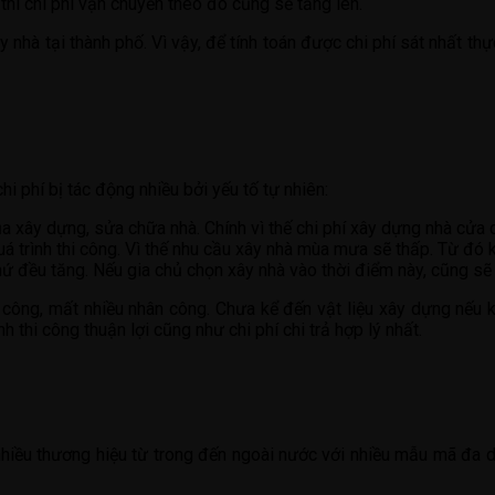
thì chi phí vận chuyển theo đó cũng sẽ tăng lên.
ây nhà tại thành phố. Vì vậy, để tính toán được chi phí sát nhất th
hi phí bị tác động nhiều bởi yếu tố tự nhiên:
ủa xây dựng, sửa chữa nhà. Chính vì thế chi phí xây dựng nhà cửa 
á trình thi công. Vì thế nhu cầu xây nhà mùa mưa sẽ thấp. Từ đó
hứ đều tăng. Nếu gia chủ chọn xây nhà vào thời điểm này, cũng sẽ 
i công, mất nhiều nhân công. Chưa kể đến vật liệu xây dựng nếu
 thi công thuận lợi cũng như chi phí chi trả hợp lý nhất.
 nhiều thương hiệu từ trong đến ngoài nước với nhiều mẫu mã đa dạ