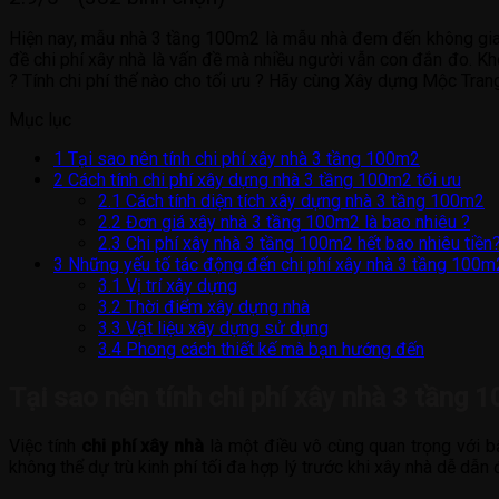
Hiện nay, mẫu nhà 3 tầng 100m2 là mẫu nhà đem đến không gian ti
đề chi phí xây nhà là vấn đề mà nhiều người vẫn con đắn đo. Khôn
? Tính chi phí thế nào cho tối ưu ? Hãy cùng Xây dựng Mộc Trang
Mục lục
1
Tại sao nên tính chi phí xây nhà 3 tầng 100m2
2
Cách tính chi phí xây dựng nhà 3 tầng 100m2 tối ưu
2.1
Cách tính diện tích xây dựng nhà 3 tầng 100m2
2.2
Đơn giá xây nhà 3 tầng 100m2 là bao nhiêu ?
2.3
Chi phí xây nhà 3 tầng 100m2 hết bao nhiêu tiền
3
Những yếu tố tác động đến chi phí xây nhà 3 tầng 100m
3.1
Vị trí xây dựng
3.2
Thời điểm xây dựng nhà
3.3
Vật liệu xây dựng sử dụng
3.4
Phong cách thiết kế mà bạn hướng đến
Tại sao nên tính chi phí xây nhà 3 tầng 
Việc tính
chi phí xây nhà
là một điều vô cùng quan trọng với bấ
không thể dự trù kinh phí tối đa hợp lý trước khi xây nhà dễ dẫn 