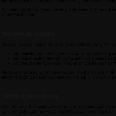
những ngõ, hẻm nhỏ, đường xá chật hẹp gây cản trở việc qua lại 
Thi công ngôi nhà tại nông thôn chi phí sẽ rẻ hơn nhiều so với x
đang định thi công.
Thời điểm xây dựng nhà
Nước ta sẽ có hai mùa rõ rệt và trong quá trình xây dựng. Ví thế c
Vào mùa khô thời tiết thuận lợi nên nó là thời điểm nóng c
Vào mùa mưa, thời tiết bất thường, ảnh hưởng nhiều đến qu
Đặc biệt vào những dịp cuối năm, chi phí chi trả cho mọi t
Ngoài ra, như đã nói ở trên mùa mưa sẽ làm chậm quá trình th
khách hàng cần cân nhắc thời điểm xây nhà hợp lý. Từ đó quá trình
Vật liệu xây dựng sử dụng
Đất nước phát triển cùng với đó trên thị trường cũng xuất hiện
ảnh hưởng không ít đến việc chênh lệch giá cả so với tính toán.