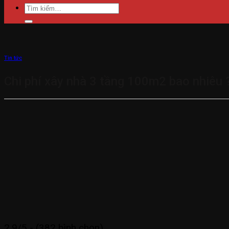
Tìm
kiếm:
Tin tức
Chi phí xây nhà 3 tầng 100m2 bao nhiêu ?
2.9/5 - (382 bình chọn)