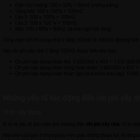
Diện tích móng: 100 x 50% = 50m2 (móng băng)
Tầng trệt: 100 x 100% = 100m2
Lầu 1: 100 x 100% = 100m2
Lầu 2: 100 x 100 % = 100m2
Mái: 100 x 85% = 85m2 (là mái ngói bê tông)
Tổng diện tích thi công nhà 3 tầng 100m2 là: 435m2 (không tính 
Vậy chi phí xây nhà 3 tầng 100m2 được tính như sau:
Chi phí xây dựng phần thô: 3.200.000 x 435 = 1.392.000.
Chi phí xây dựng nhân công hoàn thiện: 1.400.000 x 435 
Chi phí xây dựng hoàn thiện (gói chìa khóa trao tay): 5.0
Những yếu tố tác động đến chi phí xây 
Vị trí xây dựng
Vị trí là yếu tố đầu tiên ảnh hưởng đến
chi phí xây nhà.
Vị trí nh
Nếu nhà của bạn ở những khu vực giao thông thuận lợi, đường xá 