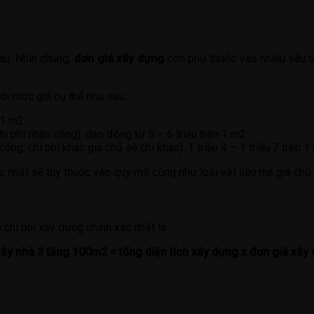
au. Nhìn chung,
đơn giá xây dựng
còn phụ thuộc vào nhiều yếu tố
với mức giá cụ thể như sau:
 1 m2
i phí nhân công): dao động từ 5 – 6 triệu trên 1 m2
ông, chi phí khác gia chủ sẽ chi khác): 1 triệu 4 – 1 triệu 7 trên 
xác nhất sẽ tùy thuộc vào quy mô cũng như loại vật liệu mà gia ch
 chi phí xây dựng chính xác nhất là:
xây nhà 3 tầng 100m2 = tổng diện tích xây dựng x đơn giá xây