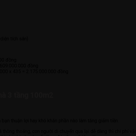
diện tích sân)
000 đồng
= 609.000.000 đồng
00.000 x 435 = 2.175.000.000 đồng
nhà 3 tầng 100m2
à bạn thuận lợi hay khó khăn phần nào làm tăng giảm tiền.
thông thoáng, con người di chuyển qua lại dễ dàng thì chi phí vận