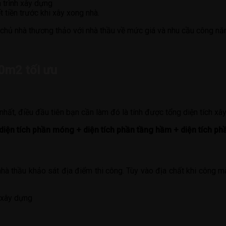
 trình xây dựng
 tiền trước khi xây xong nhà.
ó chủ nhà thương thảo với nhà thầu về mức giá và nhu cầu công nă
00m2 tối ưu
nhất, điều đầu tiên bạn cần làm đó là tính được tổng diện tích xâ
 diện tích phần móng + diện tích phần tầng hầm + diện tích phầ
nhà thầu khảo sát địa điểm thi công. Tùy vào địa chất khi công 
h xây dựng