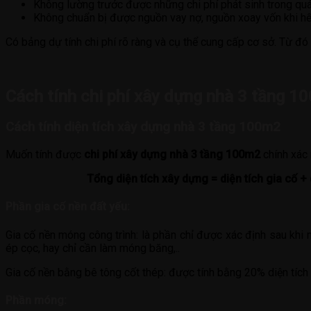
Không lường trước được những chi phí phát sinh trong quá
Không chuẩn bị được nguồn vay nợ, nguồn xoay vốn khi hết
Có bảng dự tính chi phí rõ ràng và cụ thể cung cấp cơ sở. Từ đ
Cách tính chi phí xây dựng nhà 3 tầng 1
Cách tính diện tích xây dựng nhà 3 tầng 100m2
Muốn tính được
chi phí xây dựng nhà 3 tầng 100m2
chính xác 
Tổng diện tích xây dựng = diện tích gia cố +
Phần gia cố nền đất yếu:
Gia cố nền móng công trình: là phần chỉ được xác định sau khi 
ép cọc, hay chỉ cần làm móng băng,..
Gia cố nền bằng bê tông cốt thép: được tính bằng 20% diện tíc
Phần móng: