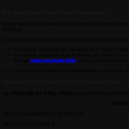
Đơn giá xây nhà 3 tầng 100m2 là bao nhiêu ?
Những nhà thầu khác nhau sẽ đưa ra đơn giá xây dựng khác nh
xây dựng,..
Trên thị trường, các nhà thầu chủ yếu sẽ đưa ra 3 gói xây dựng 
Đơn giá xây dựng phần thô: dao động từ 3 – 3 triệu 2 trên
Đơn giá xây dựng phần hoàn thiện (bao gồm phần thô và ch
Đơn giá
nhân công hoàn thiện
(chỉ bao gồm chi phí nhân c
Lưu ý: chi phí trên chỉ mang tính chất tham khảo, chi phí chính 
Chi phí xây nhà 3 tầng 100m2 hết bao nhiêu tiền?
Vậy
chi phí xây nhà 3 tầng 100m2
là bao nhiêu? Công thức tính
Chi phí 
Đối với những ngôi nhà 3 tầng 100m2 thì:
Tổng diện tích xây dựng là: