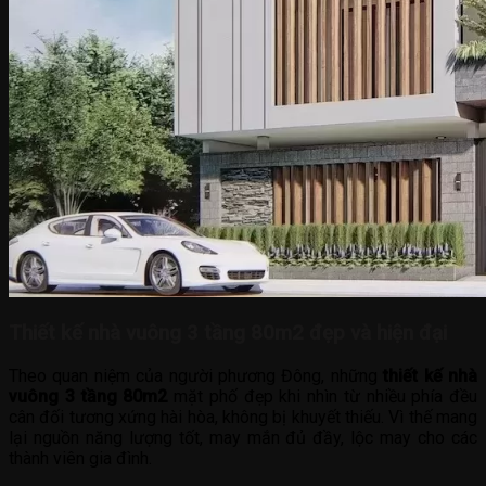
Thiết kế nhà vuông 3 tầng 80m2 đẹp và hiện đại
Theo quan niệm của người phương Đông, những
thiết kế nhà
vuông 3 tầng 80m2
mặt phố đẹp khi nhìn từ nhiều phía đều
cân đối tương xứng hài hòa, không bị khuyết thiếu. Vì thế mang
lại nguồn năng lượng tốt, may mắn đủ đầy, lộc may cho các
thành viên gia đình.