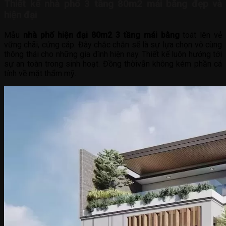
Thiết kế nhà phố 3 tầng 80m2 mái bằng đẹp và
hiện đại
Mẫu
nhà phố hiện đại 80m2 3 tầng mái bằng
toát lên vẻ
vững chãi, cứng cáp. Đây chắc chắn sẽ là sự lựa chọn vô cùng
thông thái cho những gia đình hiện nay. Thiết kế luôn hướng tới
sự an toàn trong sinh hoạt. Đồng thờivẫn không kém phần cá
tính về mặt thẩm mỹ.