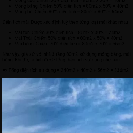
Móng cọc: Chiếm 20% diện tích = 80m2 x 20% = 16m2
Móng băng: Chiếm 50% diện tích = 80m2 x 50% = 40m2
Móng bè: Chiếm 80% diện tích = 80m2 x 80% = 64m2
Diện tích mái: Được xác định tuỳ theo từng loại mái khác nhau
Mái tôn: Chiếm 30% diện tích = 80m2 x 30% = 24m2
Mái Thái: Chiếm 50% diện tích = 80m2 x 50% = 40m2
Mái bằng: Chiếm 70% diện tích = 80m2 x 70% = 56m2
Như vậy, giả sử với nhà 3 tầng 80m2 sử dụng móng băng, mái
bằng. Khi đó, ta tính được tổng diện tích sử dụng như sau:
=> Tổng diện tích sử dụng = 240m2 + 40m2 + 56m2 = 336m2