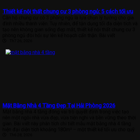
Thiết kế nội thất chung cư 3 phòng ngủ: 5 cách tối ưu
Căn hộ chung cư có 3 phòng ngủ là lựa chọn lý tưởng cho gia
đình nhiều thành viên. Tuy nhiên, để tận dụng tối đa diện tích và
tạo nên không gian sống đẹp mắt, thiết kế nội thất chung cư 3
phòng ngủ đòi hỏi sự lên kế hoạch cẩn thận. Bài viết
Th7 26, 2026
Mặt Bằng Nhà 4 Tầng Đẹp Tại Hải Phòng 2026
Mặt bằng nhà 4 tầng đóng vai trò quyết định trong việc tạo
nên một ngôi nhà vừa đẹp, vừa tiện nghi và bền vững theo thời
gian. Bài viết này phân tích chi tiết mẫu mặt bằng nhà 4 tầng
hiện đại diện tích khoảng 180m² – một thiết kế tối ưu cho quỹ
Th6 28, 2026