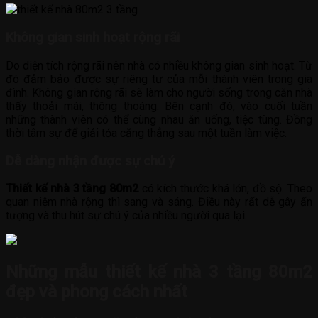
Không gian sinh hoạt rộng rãi
Do diện tích rộng rãi nên nhà có nhiều không gian sinh hoạt. Từ
đó đảm bảo được sự riêng tư của mỗi thành viên trong gia
đình. Không gian rộng rãi sẽ làm cho người sống trong căn nhà
thấy thoải mái, thông thoáng. Bên cạnh đó, vào cuối tuần
những thành viên có thể cùng nhau ăn uống, tiệc tùng. Đồng
thời tâm sự để giải tỏa căng thẳng sau một tuần làm việc.
Dễ dàng nhận được sự chú ý
Thiết kế nhà 3 tầng 80m2
có kích thước khá lớn, đồ sộ. Theo
quan niệm nhà rộng thì sang và sáng. Điều này rất dễ gây ấn
tượng và thu hút sự chú ý của nhiều người qua lại.
Những mẫu thiết kế nhà 3 tầng 80m2
đẹp và phong cách nhất