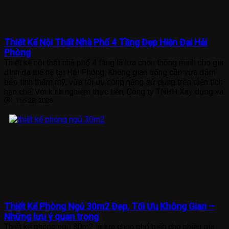
Thiết Kế Nội Thất Nhà Phố 4 Tầng Đẹp Hiện Đại Hải
Phòng
Thiết kế nội thất nhà phố 4 tầng là lựa chọn thông minh cho gia
đình đa thế hệ tại Hải Phòng. Không gian sống cần vừa đảm
bảo tính thẩm mỹ, vừa tối ưu công năng sử dụng trên diện tích
hạn chế. Với kinh nghiệm thực tiễn, Công ty TNHH Xây dựng và
Th6 28, 2026
Thiết Kế Phòng Ngủ 30m2 Đẹp, Tối Ưu Không Gian –
Những lưu ý quan trọng
Thiết kế phòng ngủ 30m2 là lựa chọn phổ biến cho nhiều gia