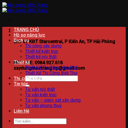
Bỏ
qua
nội
dung
TRANG CHỦ
Hồ sơ năng lực
Dịch vụ
Lk1-09 KĐT Starcentral, P Kiến An, TP Hải Phòng
Thi công xây dựng
Thiết kế kiến trúc
Thiết kế nội thất
Thiết kế
HOTLINE: 0984.927.618
Thiết Kế Thi Công Nhà Phố
xaydungmoctrang.hp@gmail.com
Thiết Kế Thi Công Biệt Thự
Tìm
Thi công xây dựng
kiếm:
Tin tức
Tư vấn nội thất
Tư vấn kiến trúc
Tư vấn – giám sát xây dựng
Tư vấn phong thuỷ
Liên Hệ
Tìm
kiếm: