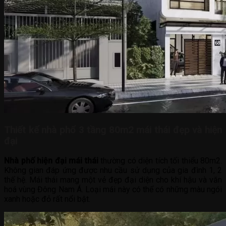
Thiết kế nhà phố 3 tầng 80m2 mái thái đẹp và hiện
đại
Nhà phố hiện đại mái thái
thường có diện tích tối thiểu 80m2.
Không gian đáp ứng được nhu cầu sử dụng của gia đình 1, 2
thế hệ. Mái thái mang một vẻ đẹp đại diện cho khí hậu và văn
hoá vùng Đông Nam Á. Loại mái này có thể có những màu ngói
xanh hoặc đỏ rất nổi bật.