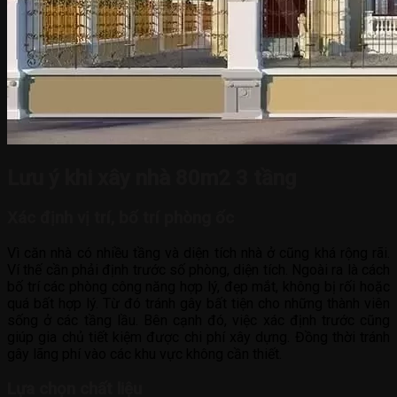
Lưu ý khi xây nhà 80m2 3 tầng
Xác định vị trí, bố trí phòng ốc
Vì căn nhà có nhiều tầng và diện tích nhà ở cũng khá rộng rãi.
Ví thế cần phải định trước số phòng, diện tích. Ngoài ra là cách
bố trí các phòng công năng hợp lý, đẹp mắt, không bị rối hoặc
quá bất hợp lý. Từ đó tránh gây bất tiện cho những thành viên
sống ở các tầng lầu. Bên cạnh đó, việc xác định trước cũng
giúp gia chủ tiết kiệm được chi phí xây dựng. Đồng thời tránh
gây lãng phí vào các khu vực không cần thiết.
Lựa chọn chất liệu