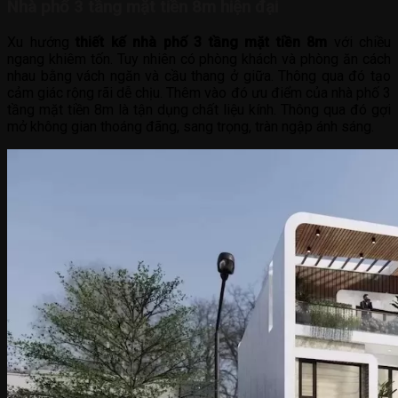
Nhà phố 3 tầng mặt tiền 8m hiện đại
Xu hướng
thiết kế nhà phố 3 tầng mặt tiền 8m
với chiều
ngang khiêm tốn. Tuy nhiên có phòng khách và phòng ăn cách
nhau bằng vách ngăn và cầu thang ở giữa. Thông qua đó tạo
cảm giác rộng rãi dễ chịu. Thêm vào đó ưu điểm của nhà phố 3
tầng mặt tiền 8m là tận dụng chất liệu kính. Thông qua đó gợi
mở không gian thoáng đãng, sang trọng, tràn ngập ánh sáng.