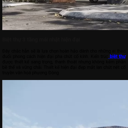
Biệt thự 3 tầng mái nhật hiện đại
Đây chắc hẳn sẽ là lựa chọn hoàn hảo dành cho những ai theo
đuổi phong cách hiện đại pha chút cổ kính. Kiến trúc
biệt thự
được thiết kế sang trọng, thanh thoát nhưng không kém phần
bề thế và vững chãi. Thiết kế hiện đại đẹp mắt lan chút nét cổ
truyền văn hoá phương Đông