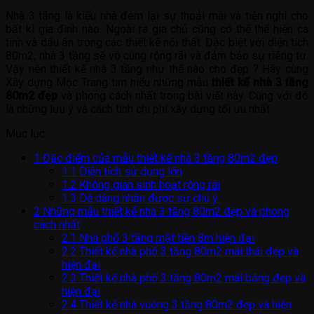
Nhà 3 tầng là kiểu nhà đem lại sự thoải mái và tiện nghi cho
bất kì gia đình nào. Ngoài ra gia chủ cũng có thể thể hiện cá
tính và dấu ấn trong các thiết kế nội thất. Đặc biệt với diện tích
80m2, nhà 3 tầng sẽ vô cùng rộng rãi và đảm bảo sự riêng tư.
Vậy nên thiết kế nhà 3 tầng như thế nào cho đẹp ? Hãy cùng
Xây dựng Mộc Trang tìm hiểu những mẫu
thiết kế nhà 3 tầng
80m2 đẹp
và phong cách nhất trong bài viết này. Cùng với đó
là những lưu ý và cách tính chi phí xây dựng tối ưu nhất
Mục lục
1
Đặc điểm của mẫu thiết kế nhà 3 tầng 80m2 đẹp
1.1
Diện tích sử dụng lớn
1.2
Không gian sinh hoạt rộng rãi
1.3
Dễ dàng nhận được sự chú ý
2
Những mẫu thiết kế nhà 3 tầng 80m2 đẹp và phong
cách nhất
2.1
Nhà phố 3 tầng mặt tiền 8m hiện đại
2.2
Thiết kế nhà phố 3 tầng 80m2 mái thái đẹp và
hiện đại
2.3
Thiết kế nhà phố 3 tầng 80m2 mái bằng đẹp và
hiện đại
2.4
Thiết kế nhà vuông 3 tầng 80m2 đẹp và hiện