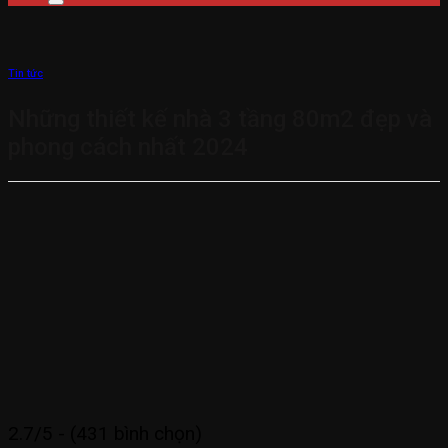
Tin tức
Những thiết kế nhà 3 tầng 80m2 đẹp và
phong cách nhất 2024
2.7/5 - (431 bình chọn)