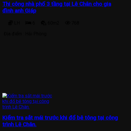
Thi công nhà phố 3 tầng tại Lê Chân cho gia
đình anh Giáp
LH
6
60m2
768
Địa điểm :
Hải Phòng
Kiểm tra sắt mái trước khi đổ bê tông tại công
trình Lê Chân.