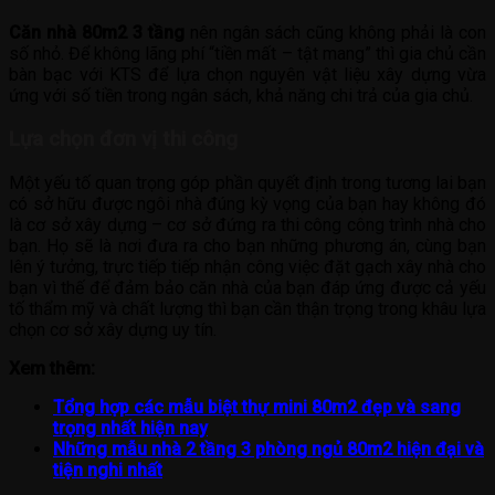
Căn nhà 80m2 3 tầng
nên ngân sách cũng không phải là con
số nhỏ. Để không lãng phí “tiền mất – tật mang” thì gia chủ cần
bàn bạc với KTS để lựa chọn nguyên vật liệu xây dựng vừa
ứng với số tiền trong ngân sách, khả năng chi trả của gia chủ.
Lựa chọn đơn vị thi công
Một yếu tố quan trọng góp phần quyết định trong tương lai bạn
có sở hữu được ngôi nhà đúng kỳ vọng của bạn hay không đó
là cơ sở xây dựng – cơ sở đứng ra thi công công trình nhà cho
bạn. Họ sẽ là nơi đưa ra cho bạn những phương án, cùng bạn
lên ý tưởng, trực tiếp tiếp nhận công việc đặt gạch xây nhà cho
bạn vì thế để đảm bảo căn nhà của bạn đáp ứng được cả yếu
tố thẩm mỹ và chất lượng thì bạn cần thận trọng trong khâu lựa
chọn cơ sở xây dựng uy tín.
Xem thêm:
Tổng hợp các mẫu biệt thự mini 80m2 đẹp và sang
trọng nhất hiện nay
Những mẫu nhà 2 tầng 3 phòng ngủ 80m2 hiện đại và
tiện nghi nhất