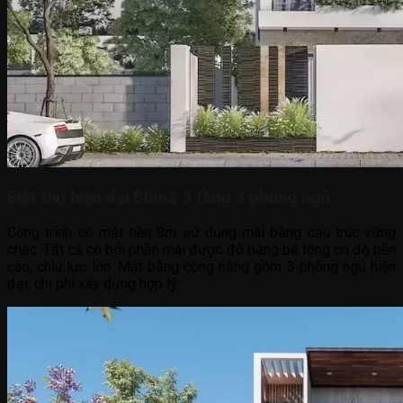
Biệt thự hiện đại 80m2 3 tầng 3 phòng ngủ
Công trình có mặt tiền 8m sử dụng mái bằng cấu trúc vững
chắc. Tất cả có bởi phần mái được đổ bằng bê tông có độ bền
cao, chịu lực lớn. Mặt bằng công năng gồm 3 phòng ngủ hiện
đại, chi phí xây dựng hợp lý.