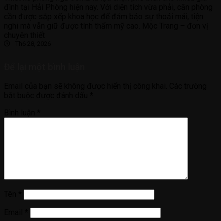
đình tại Hải Phòng hiện nay. Với diện tích vừa phải, căn phòng
cần được sắp xếp khoa học để đảm bảo sự thoải mái, tiện
nghi mà vẫn giữ được tính thẩm mỹ cao. Mộc Trang – đơn vị
chuyên thiết
Th6 28, 2026
Để lại một bình luận
Email của bạn sẽ không được hiển thị công khai.
Các trường
bắt buộc được đánh dấu
*
Bình luận
*
Tên
*
Email
*