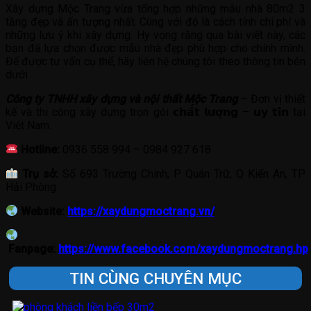
Xây dựng Mộc Trang vừa tổng hợp những mẫu nhà 80m2 3
tầng đẹp và ấn tượng nhất. Cùng với đó là cách tính chi phí và
những lưu ý khi xây dựng. Hy vọng rằng qua bài viết này, các
bạn đã lựa chọn được mẫu nhà đẹp phù hợp cho chính mình.
Để được tư vấn cụ thể, hãy liên hệ chúng tôi theo thông tin bên
dưới
Công ty TNHH xây dựng và nội thất Mộc Trang
– Đơn vị thiết
kế và thi công xây dựng trọn gói 𝗰𝗵𝗮̂́𝘁 𝗹𝘂̛𝗼̛̣𝗻𝗴 – 𝘂𝘆 𝘁𝗶́𝗻 tại
Việt Nam.
Hotline:
0936 558 994 – 0984 927 618
Trụ sở:
Số 693 Trường Chinh, P Quán Trữ, Q Kiến An, TP
Hải Phòng
Website:
https://xaydungmoctrang.vn/
Fanpage:
https://www.facebook.com/xaydungmoctrang.hp
TIN CÙNG CHUYÊN MỤC