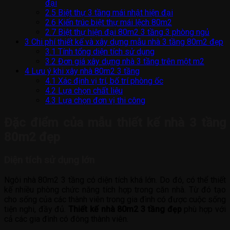
đại
2.5
Biệt thự 3 tầng mái nhật hiện đại
2.6
Kiến trúc biệt thự mái lệch 80m2
2.7
Biệt thự hiện đại 80m2 3 tầng 3 phòng ngủ
3
Chi phí thiết kế và xây dựng mẫu nhà 3 tầng 80m2 đẹp
3.1
Tính tổng diện tích sử dụng
3.2
Đơn giá xây dựng nhà 3 tầng trên một m2
4
Lưu ý khi xây nhà 80m2 3 tầng
4.1
Xác định vị trí, bố trí phòng ốc
4.2
Lựa chọn chất liệu
4.3
Lựa chọn đơn vị thi công
Đặc điểm của mẫu thiết kế nhà 3 tầng
80m2 đẹp
Diện tích sử dụng lớn
Ngôi nhà 80m2 3 tầng có diện tích khá lớn. Do đó, có thể thiết
kế nhiều phòng chức năng tích hợp trong căn nhà. Từ đó tạo
cho sống của các thành viên trong gia đình có được cuộc sống
tiện nghi, đầy đủ.
Thiết kế nhà 80m2 3 tầng đẹp
phù hợp với
cả các gia đình có đông thành viên.