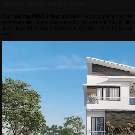
Kiến trúc biệt thự mái lệch 80m2
Mẫu
biệt thự 80m2 3 tầng mái lệch
với góc nghiêng hai bên
mái chênh lệch là giải pháp kiến trúc tiết kiệm chi phí, vật liệu,
thoát nước tốt và đặc biệt mang lại độ thẩm mỹ đạt hiệu quả
cao.