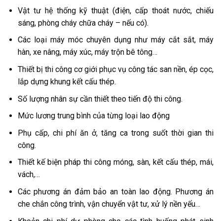
Vật tư hệ thống kỹ thuật (điện, cấp thoát nước, chiếu
sáng, phòng cháy chữa cháy – nếu có).
Các loại máy móc chuyên dụng như máy cắt sắt, máy
hàn, xe nâng, máy xúc, máy trộn bê tông…
Thiết bị thi công cơ giới phục vụ công tác san nền, ép cọc,
lắp dựng khung kết cấu thép.
Số lượng nhân sự cần thiết theo tiến độ thi công.
Mức lương trung bình của từng loại lao động
Phụ cấp, chi phí ăn ở, tăng ca trong suốt thời gian thi
công.
Thiết kế biện pháp thi công móng, sàn, kết cấu thép, mái,
vách,…
Các phương án đảm bảo an toàn lao động. Phương án
che chắn công trình, vận chuyển vật tư, xử lý nền yếu…