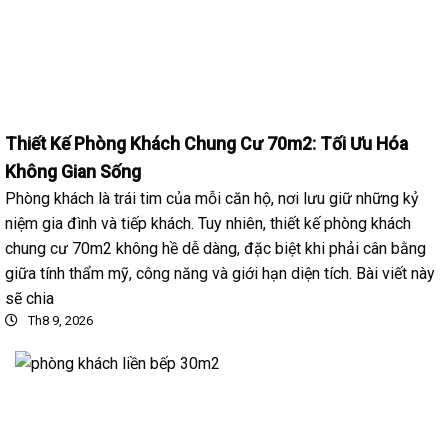
Thiết Kế Phòng Khách Chung Cư 70m2: Tối Ưu Hóa
Không Gian Sống
Phòng khách là trái tim của mỗi căn hộ, nơi lưu giữ những kỷ
niệm gia đình và tiếp khách. Tuy nhiên, thiết kế phòng khách
chung cư 70m2 không hề dễ dàng, đặc biệt khi phải cân bằng
giữa tính thẩm mỹ, công năng và giới hạn diện tích. Bài viết này
sẽ chia
Th8 9, 2026