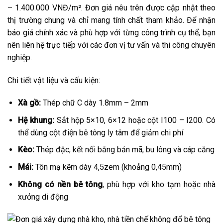
– 1.400.000 VNĐ/m². Đơn giá nêu trên được cập nhật theo
thị trường chung và chỉ mang tính chất tham khảo. Để nhận
báo giá chính xác và phù hợp với từng công trình cụ thể, bạn
nên liên hệ trực tiếp với các đơn vị tư vấn và thi công chuyên
nghiệp.
Chi tiết vật liệu và cấu kiện:
Xà gồ:
Thép chữ C dày 1.8mm – 2mm
Hệ khung:
Sắt hộp 5×10, 6×12 hoặc cột I100 – I200. Có
thể dùng cột điện bê tông ly tâm để giảm chi phí
Kèo:
Thép đặc, kết nối bằng bản mã, bu lông và cáp căng
Mái:
Tôn mạ kẽm dày 4,5zem (khoảng 0,45mm)
Không có nền bê tông
, phù hợp với kho tạm hoặc nhà
xưởng di động