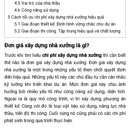
4.5
Vai trò của nhà thầu
4.6
Công năng sử dụng
5
Cách tối ưu chi phí xây dựng nhà xưởng hiệu quả
5.1
Giai đoạn thiết kế: Định hình vững chắc cho dự án
5.2
Giai đoạn thi công: Tập trung hiệu quả và chất lượng
Đơn giá xây dựng nhà xưởng là gì?
Trước khi tìm hiểu
chi phí xây dựng nhà xưởng
thì cần biết
thế nào là đơn giá xây dựng nhà xưởng. Đơn giá xây dựng
nhà xưởng là một trong những yếu tố then chốt quyết định
đến hiệu quả. Những yếu tố này các chủ đầu tư cần cân nhắc
kỹ lưỡng khi triển khai dự án. Mức đơn giá này chịu ảnh
hưởng bởi nhiều yếu tố như công năng sử dụng, diện tích.
Ngoài ra là quy mô công trình, vị trí xây dựng, phương án
thiết kế. Cùng với đó là loại vật liệu sử dụng, năng lực nhà
thầu, tiến độ thi công. Cuối cùng nó cũng phải có các chi phí
phát sinh trong quá trình thực hiện.