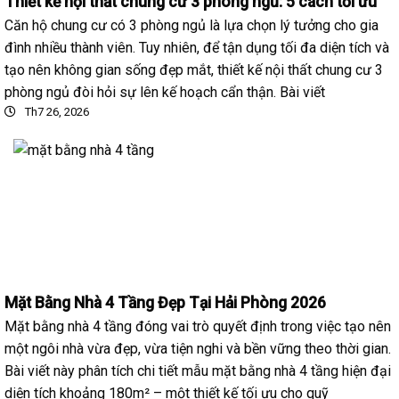
Thiết kế nội thất chung cư 3 phòng ngủ: 5 cách tối ưu
Căn hộ chung cư có 3 phòng ngủ là lựa chọn lý tưởng cho gia
đình nhiều thành viên. Tuy nhiên, để tận dụng tối đa diện tích và
tạo nên không gian sống đẹp mắt, thiết kế nội thất chung cư 3
phòng ngủ đòi hỏi sự lên kế hoạch cẩn thận. Bài viết
Th7 26, 2026
Mặt Bằng Nhà 4 Tầng Đẹp Tại Hải Phòng 2026
Mặt bằng nhà 4 tầng đóng vai trò quyết định trong việc tạo nên
một ngôi nhà vừa đẹp, vừa tiện nghi và bền vững theo thời gian.
Bài viết này phân tích chi tiết mẫu mặt bằng nhà 4 tầng hiện đại
diện tích khoảng 180m² – một thiết kế tối ưu cho quỹ