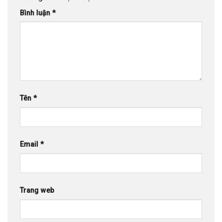
Bình luận
*
Tên
*
Email
*
Trang web