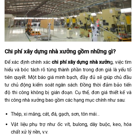
Chi phí xây dựng nhà xưởng gồm những gì?
Để xác định chính xác
chi phí xây dựng nhà xưởn
g, việc tìm
hiểu và bóc tách rõ từng thành phần trong đơn giá là yếu tố
tiên quyết. Một báo giá minh bạch, đầy đủ sẽ giúp chủ đầu
tư chủ động kiểm soát ngân sách. Đồng thời đảm bảo tiến
độ thi công không bị gián đoạn. Cụ thể, đơn giá thiết kế và
thi công nhà xưởng bao gồm các hạng mục chính như sau:
Thép, xi măng, cát, đá, gạch, sơn, tôn mái…
Vật liệu phụ trợ như ốc vít, bulong, dây buộc, keo, hóa
chất xử lý nền, v.v.