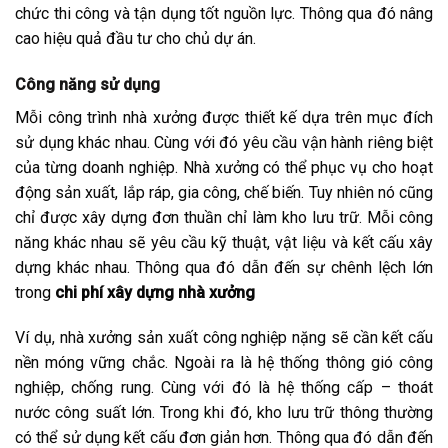
chức thi công và tận dụng tốt nguồn lực. Thông qua đó nâng
cao hiệu quả đầu tư cho chủ dự án.
Công năng sử dụng
Mỗi công trình nhà xưởng được thiết kế dựa trên mục đích
sử dụng khác nhau. Cùng với đó yêu cầu vận hành riêng biệt
của từng doanh nghiệp. Nhà xưởng có thể phục vụ cho hoạt
động sản xuất, lắp ráp, gia công, chế biến. Tuy nhiên nó cũng
chỉ được xây dựng đơn thuần chỉ làm kho lưu trữ. Mỗi công
năng khác nhau sẽ yêu cầu kỹ thuật, vật liệu và kết cấu xây
dựng khác nhau. Thông qua đó dẫn đến sự chênh lệch lớn
trong
chi phí xây dựng nhà xưởng
Ví dụ, nhà xưởng sản xuất công nghiệp nặng sẽ cần kết cấu
nền móng vững chắc. Ngoài ra là hệ thống thông gió công
nghiệp, chống rung. Cùng với đó là hệ thống cấp – thoát
nước công suất lớn. Trong khi đó, kho lưu trữ thông thường
có thể sử dụng kết cấu đơn giản hơn. Thông qua đó dẫn đến