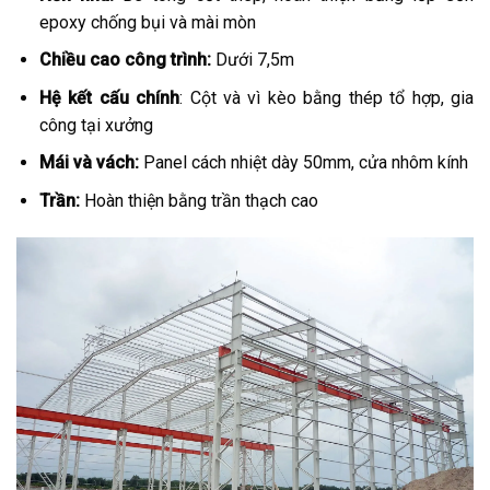
epoxy chống bụi và mài mòn
Chiều cao công trình:
Dưới 7,5m
Hệ kết cấu chính
: Cột và vì kèo bằng thép tổ hợp, gia
công tại xưởng
Mái và vách:
Panel cách nhiệt dày 50mm, cửa nhôm kính
Trần:
Hoàn thiện bằng trần thạch cao