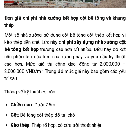
Đơn giá chi phí nhà xưởng kết hợp cột bê tông và khung
thép
Một số nhà xưởng sử dụng cột bê tông cốt thép kết hợp vì
kèo thép tiền chế. Lức này c
hi phí xây dựng nhà xưởng cột
bê tông kết hợp
thường cao hơn rất nhiều. Điều này do kết
cấu phức tạp của loại nhà xưởng này và yêu cầu kỹ thuật
cao hơn. Mức giá thi công dao động từ 2.000.000 –
2.800.000 VNĐ/m². Trong đó mức giá này bao gồm các yếu
tố sau
Thông số kỹ thuật cơ bản:
Chiều cao:
Dưới 7,5m
Cột:
Bê tông cốt thép đổ tại chỗ
Kèo thép:
Thép tổ hợp, có cửa trời thoát nhiệt