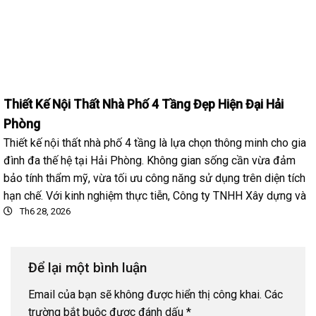
Thiết Kế Nội Thất Nhà Phố 4 Tầng Đẹp Hiện Đại Hải
Phòng
Thiết kế nội thất nhà phố 4 tầng là lựa chọn thông minh cho gia
đình đa thế hệ tại Hải Phòng. Không gian sống cần vừa đảm
bảo tính thẩm mỹ, vừa tối ưu công năng sử dụng trên diện tích
hạn chế. Với kinh nghiệm thực tiễn, Công ty TNHH Xây dựng và
Th6 28, 2026
Để lại một bình luận
Email của bạn sẽ không được hiển thị công khai.
Các
trường bắt buộc được đánh dấu
*