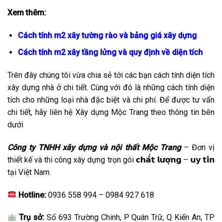
Xem thêm:
Cách tính m2 xây tường rào và bảng giá xây dựng
Cách tính m2 xây tầng lửng và quy định về diện tích
Trên đây chúng tôi vừa chia sẻ tới các bạn cách tính diện tích
xây dựng nhà ở chi tiết. Cùng với đó là những cách tính diện
tích cho những loại nhà đặc biệt và chi phí. Để được tư vấn
chi tiết, hãy liên hệ Xây dựng Mộc Trang theo thông tin bên
dưới
Công ty TNHH xây dựng và nội thất Mộc Trang
– Đơn vị
thiết kế và thi công xây dựng trọn gói 𝗰𝗵𝗮̂́𝘁 𝗹𝘂̛𝗼̛̣𝗻𝗴 – 𝘂𝘆 𝘁𝗶́𝗻
tại Việt Nam.
Hotline:
0936 558 994 – 0984 927 618
Trụ sở:
Số 693 Trường Chinh, P Quán Trữ, Q Kiến An, TP