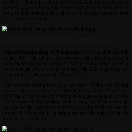
20-30m². Không gian nội thất được bố trí khoa học để tối ưu
hóa không gian. Sân thượng có thể được trang bị thêm khu vực
thư giãn hoặc không gian xanh nhỏ. Từ đó tạo cảm giác thoải
mái, dễ chịu cho cư dân.
Mẫu thiết kế nhà trọ kiểu nhà có thang máy
Mẫu nhà trọ cao tầng có thang máy
là một lựa chọn tiện nghi
và hiện đại. Thiết kế này phù hợp với những tòa nhà cao tầng
có lượng lớn người sử dụng. Với thiết kế thang máy, cư dân có
thể di chuyển nhanh chóng và thuận tiện. Đặc biệt trong các
trường hợp tòa nhà có từ 4-5 tầng trở lên.
Diện tích mỗi phòng thường từ 20-30m². Thông qua đó đáp
ứng các nhu cầu cơ bản với thiết kế đơn giản và đầy đủ tiện
nghi. Thang máy được bố trí trong không gian khoảng 1,5-2m²,
với tải trọng từ 300-400kg. Tải trọng này đủ để đáp ứng nhu
cầu của cư dân. Đây là mẫu thiết kế lý tưởng dành cho các khu
vực đô thị. Cùng với đó là những nơi tính tiện nghi và hiện đại
được ưu tiên hàng đầu.