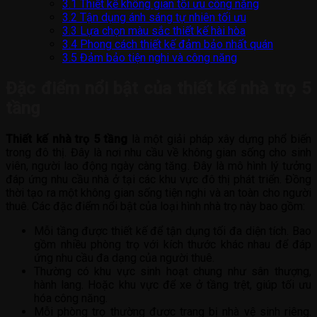
3.1
Thiết kế không gian tối ưu công năng
3.2
Tận dụng ánh sáng tự nhiên tối ưu
3.3
Lựa chọn màu sắc thiết kế hài hòa
3.4
Phong cách thiết kế đảm bảo nhất quán
3.5
Đảm bảo tiện nghi và công năng
Đặc điểm nổi bật của thiết kế nhà trọ 5
tầng
Thiết kế nhà trọ 5 tầng
là một giải pháp xây dựng phổ biến
trong đô thị. Đây là nơi nhu cầu về không gian sống cho sinh
viên, người lao động ngày càng tăng. Đây là mô hình lý tưởng
đáp ứng nhu cầu nhà ở tại các khu vực đô thị phát triển. Đồng
thời tạo ra một không gian sống tiện nghi và an toàn cho người
thuê. Các đặc điểm nổi bật của loại hình nhà trọ này bao gồm:
Mỗi tầng được thiết kế để tận dụng tối đa diện tích. Bao
gồm nhiều phòng trọ với kích thước khác nhau để đáp
ứng nhu cầu đa dạng của người thuê.
Thường có khu vực sinh hoạt chung như sân thượng,
hành lang. Hoặc khu vực để xe ở tầng trệt, giúp tối ưu
hóa công năng.
Mỗi phòng trọ thường được trang bị nhà vệ sinh riêng.