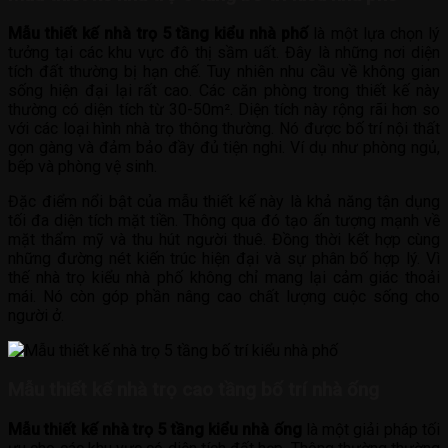
Mẫu thiết kế nhà trọ 5 tầng kiểu nhà phố
là một lựa chọn lý
tưởng tại các khu vực đô thị sầm uất. Đây là những nơi diện
tích đất thường bị hạn chế. Tuy nhiên nhu cầu về không gian
sống hiện đại lại rất cao. Các căn phòng trong thiết kế này
thường có diện tích từ 30-50m². Diện tích này rộng rãi hơn so
với các loại hình nhà trọ thông thường. Nó được bố trí nội thất
gọn gàng và đảm bảo đầy đủ tiện nghi. Ví dụ như phòng ngủ,
bếp và phòng vệ sinh.
Đặc điểm nổi bật của mẫu thiết kế này là khả năng tận dụng
tối đa diện tích mặt tiền. Thông qua đó tạo ấn tượng mạnh về
mặt thẩm mỹ và thu hút người thuê. Đồng thời kết hợp cùng
những đường nét kiến trúc hiện đại và sự phân bố hợp lý. Vì
thế nhà trọ kiểu nhà phố không chỉ mang lại cảm giác thoải
mái. Nó còn góp phần nâng cao chất lượng cuộc sống cho
người ở.
Mẫu thiết kế nhà trọ cao tầng bố trí nhà ống
Mẫu thiết kế nhà trọ 5 tầng kiểu nhà ống
là một giải pháp tối