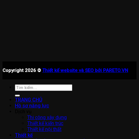
Copyright 2026 ©
Thiết kế website và SEO bởi PARETO.VN
Tìm
kiếm:
TRANG CHỦ
Hồ sơ năng lực
Dịch vụ
Thi công xây dựng
Thiết kế kiến trúc
Thiết kế nội thất
Thiết kế