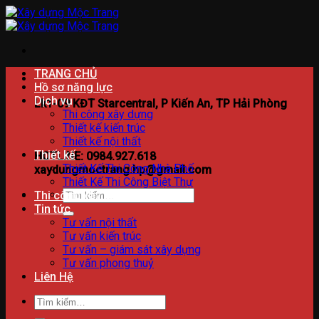
Bỏ
qua
nội
dung
TRANG CHỦ
Hồ sơ năng lực
Dịch vụ
Lk1-09 KĐT Starcentral, P Kiến An, TP Hải Phòng
Thi công xây dựng
Thiết kế kiến trúc
Thiết kế nội thất
Thiết kế
HOTLINE: 0984.927.618
Thiết Kế Thi Công Nhà Phố
xaydungmoctrang.hp@gmail.com
Thiết Kế Thi Công Biệt Thự
Tìm
Thi công xây dựng
kiếm:
Tin tức
Tư vấn nội thất
Tư vấn kiến trúc
Tư vấn – giám sát xây dựng
Tư vấn phong thuỷ
Liên Hệ
Tìm
kiếm: