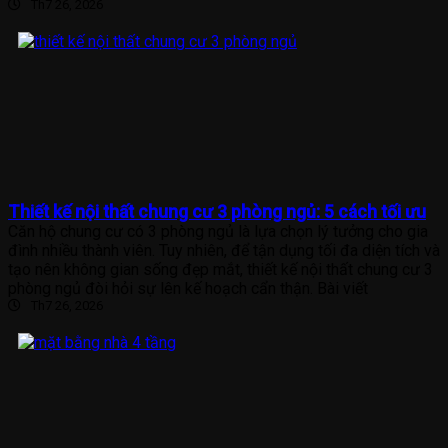
Th7 26, 2026
Thiết kế nội thất chung cư 3 phòng ngủ: 5 cách tối ưu
Căn hộ chung cư có 3 phòng ngủ là lựa chọn lý tưởng cho gia
đình nhiều thành viên. Tuy nhiên, để tận dụng tối đa diện tích và
tạo nên không gian sống đẹp mắt, thiết kế nội thất chung cư 3
phòng ngủ đòi hỏi sự lên kế hoạch cẩn thận. Bài viết
Th7 26, 2026