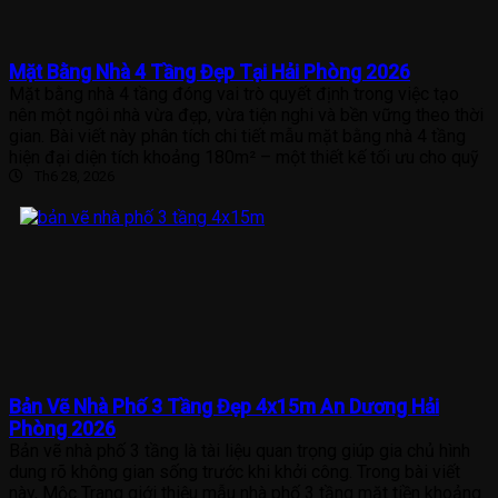
Mặt Bằng Nhà 4 Tầng Đẹp Tại Hải Phòng 2026
Mặt bằng nhà 4 tầng đóng vai trò quyết định trong việc tạo
nên một ngôi nhà vừa đẹp, vừa tiện nghi và bền vững theo thời
gian. Bài viết này phân tích chi tiết mẫu mặt bằng nhà 4 tầng
hiện đại diện tích khoảng 180m² – một thiết kế tối ưu cho quỹ
Th6 28, 2026
Bản Vẽ Nhà Phố 3 Tầng Đẹp 4x15m An Dương Hải
Phòng 2026
Bản vẽ nhà phố 3 tầng là tài liệu quan trọng giúp gia chủ hình
dung rõ không gian sống trước khi khởi công. Trong bài viết
này, Mộc Trang giới thiệu mẫu nhà phố 3 tầng mặt tiền khoảng