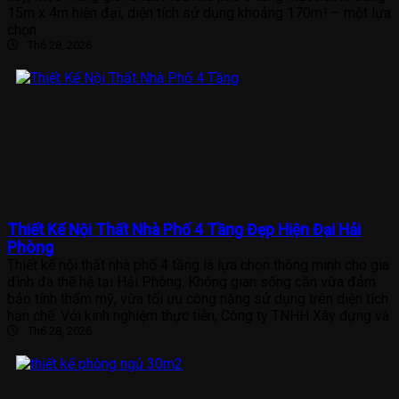
15m x 4m hiện đại, diện tích sử dụng khoảng 170m² – một lựa
chọn
Th6 28, 2026
Thiết Kế Nội Thất Nhà Phố 4 Tầng Đẹp Hiện Đại Hải
Phòng
Thiết kế nội thất nhà phố 4 tầng là lựa chọn thông minh cho gia
đình đa thế hệ tại Hải Phòng. Không gian sống cần vừa đảm
bảo tính thẩm mỹ, vừa tối ưu công năng sử dụng trên diện tích
hạn chế. Với kinh nghiệm thực tiễn, Công ty TNHH Xây dựng và
Th6 28, 2026