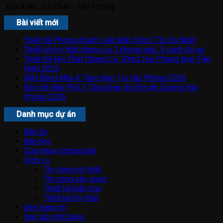
Địa điểm :
Lê Chân - Hải Phòng
Bài viết mới
Thiết Kế Phòng Khách Liền Bếp 30m2 Tối Ưu Nhất
Thiết kế nội thất chung cư 3 phòng ngủ: 5 cách tối ưu
Thiết Kế Nội Thất Chung Cư 70m2 Hải Phòng Đẹp Tiện
Nghi 2026
Mặt Bằng Nhà 4 Tầng Đẹp Tại Hải Phòng 2026
Bản Vẽ Nhà Phố 3 Tầng Đẹp 4x15m An Dương Hải
Phòng 2026
Danh mục dự án
Bàn ăn
Bàn học
Cửa nhựa composite
Dịch vụ
Thi công nội thất
Thi công xây dựng
Thiết kế kiến trúc
Thiết kế nội thất
Đèn trang trí
San lấp mặt bằng