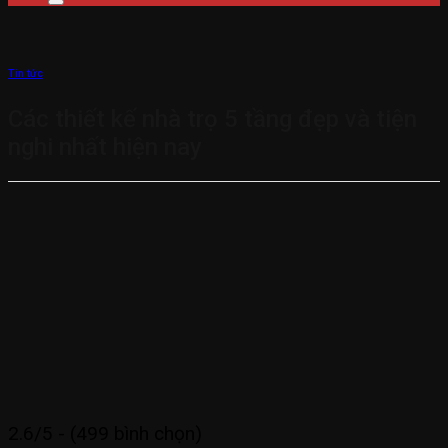
Tin tức
Các thiết kế nhà trọ 5 tầng đẹp và tiện
nghi nhất hiện nay
2.6/5 - (499 bình chọn)