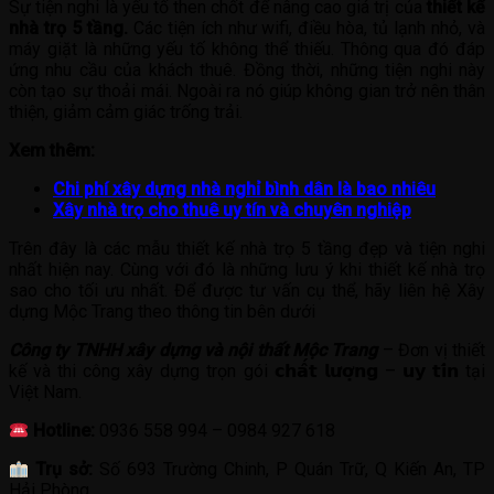
Sự tiện nghi là yếu tố then chốt để nâng cao giá trị của
thiết kế
nhà trọ 5 tầng.
Các tiện ích như wifi, điều hòa, tủ lạnh nhỏ, và
máy giặt là những yếu tố không thể thiếu. Thông qua đó đáp
ứng nhu cầu của khách thuê. Đồng thời, những tiện nghi này
còn tạo sự thoải mái. Ngoài ra nó giúp không gian trở nên thân
thiện, giảm cảm giác trống trải.
Xem thêm:
Chi phí xây dựng nhà nghỉ bình dân là bao nhiêu
Xây nhà trọ cho thuê uy tín và chuyên nghiệp
Trên đây là các mẫu thiết kế nhà trọ 5 tầng đẹp và tiện nghi
nhất hiện nay. Cùng với đó là những lưu ý khi thiết kế nhà trọ
sao cho tối ưu nhất. Để được tư vấn cụ thể, hãy liên hệ Xây
dựng Mộc Trang theo thông tin bên dưới
Công ty TNHH xây dựng và nội thất Mộc Trang
– Đơn vị thiết
kế và thi công xây dựng trọn gói 𝗰𝗵𝗮̂́𝘁 𝗹𝘂̛𝗼̛̣𝗻𝗴 – 𝘂𝘆 𝘁𝗶́𝗻 tại
Việt Nam.
Hotline:
0936 558 994 – 0984 927 618
Trụ sở:
Số 693 Trường Chinh, P Quán Trữ, Q Kiến An, TP
Hải Phòng