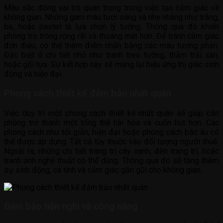
Màu sắc đóng vai trò quan trọng trong việc tạo cảm giác về
không gian. Những gam màu tươi sáng và nhẹ nhàng như trắng,
be, hoặc pastel là lựa chọn lý tưởng. Thông qua đó khiến
phòng trọ trông rộng rãi và thoáng mát hơn. Để tránh cảm giác
đơn điệu, có thể thêm điểm nhấn bằng các màu tương phản.
Đặc biệt ở chi tiết nhỏ như tranh treo tường, thảm trải sàn,
hoặc gối tựa. Sự kết hợp này sẽ mang lại hiệu ứng thị giác sinh
động và hiện đại.
Phong cách thiết kế đảm bảo nhất quán
Việc duy trì một phong cách thiết kế nhất quán sẽ giúp căn
phòng trở thành một tổng thể hài hòa và cuốn hút hơn. Các
phong cách như tối giản, hiện đại hoặc phong cách bắc âu có
thể được áp dụng. Tất cả tùy thuộc vào đối tượng người thuê.
Ngoài ra, những chi tiết trang trí cây xanh, đèn trang trí, hoặc
tranh ảnh nghệ thuật có thể dùng. Thông qua đó sẽ tăng thêm
sự sinh động, cá tính và cảm giác gần gũi cho không gian.
Đảm bảo tiện nghi và công năng