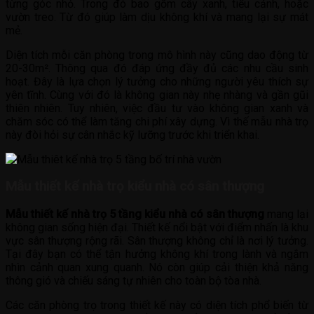
từng góc nhỏ. Trong đó bao gồm cây xanh, tiểu cảnh, hoặc
vườn treo. Từ đó giúp làm dịu không khí và mang lại sự mát
mẻ.
Diện tích mỗi căn phòng trong mô hình này cũng dao động từ
20-30m². Thông qua đó đáp ứng đầy đủ các nhu cầu sinh
hoạt. Đây là lựa chọn lý tưởng cho những người yêu thích sự
yên tĩnh. Cùng với đó là không gian này nhẹ nhàng và gần gũi
thiên nhiên. Tuy nhiên, việc đầu tư vào không gian xanh và
chăm sóc có thể làm tăng chi phí xây dựng. Vì thế mẫu nhà trọ
này đòi hỏi sự cân nhắc kỹ lưỡng trước khi triển khai.
Mẫu thiết kế nhà trọ kiểu nhà có sân thượng
Mẫu thiết kế nhà trọ 5 tầng kiểu nhà có sân thượng
mang lại
không gian sống hiện đại. Thiết kế nổi bật với điểm nhấn là khu
vực sân thượng rộng rãi. Sân thượng không chỉ là nơi lý tưởng.
Tại đây bạn có thể tận hưởng không khí trong lành và ngắm
nhìn cảnh quan xung quanh. Nó còn giúp cải thiện khả năng
thông gió và chiếu sáng tự nhiên cho toàn bộ tòa nhà.
Các căn phòng trọ trong thiết kế này có diện tích phổ biến từ