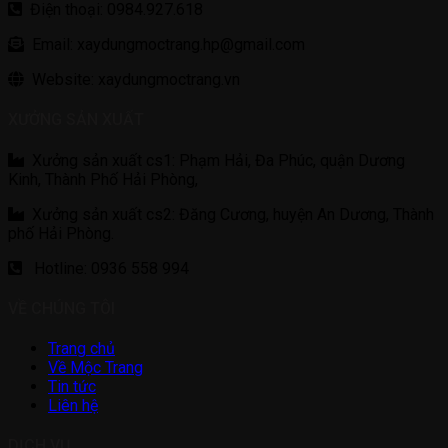
Điện thoại: 0984.927.618
Email: xaydungmoctrang.hp@gmail.com
Website: xaydungmoctrang.vn
XƯỞNG SẢN XUẤT
Xưởng sản xuất cs1: Phạm Hải, Đa Phúc, quận Dương
Kinh, Thành Phố Hải Phòng,
Xưởng sản xuất cs2: Đăng Cương, huyện An Dương, Thành
phố Hải Phòng.
Hotline: 0936 558 994
VỀ CHÚNG TÔI
Trang chủ
Về Mộc Trang
Tin tức
Liên hệ
DỊCH VỤ