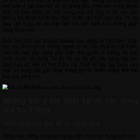
ưu cho các khu vực có diện tích đất hẹp. Thông thường thường
phổ biến ở các khu vực đô thị đông đúc. Phía bên trong được
thiết kế theo chiều dài đặc trưng của nhà ống. Vì thế các căn
phòng trọ được bố trí dọc theo chiều sâu của ngôi nhà. Từ dó
giúp tận dụng tối đa diện tích mà vẫn đảm bảo không gian
sống thoải mái.
Diện tích mỗi căn phòng thường dao động từ 15-25m². Diện
tích này phù hợp với những người có nhu cầu thuê trọ tiết kiệm.
Các vật liệu xây dựng phổ biến như gạch, xi măng, và sơn
nước được sử dụng. Từ đó tối ưu chi phí xây dựng mà vẫn
đảm bảo độ bền và tính thẩm mỹ. Thiết kế này tập trung vào
việc sử dụng các giải pháp thông gió tự nhiên. Đồng thời kết
hợp ánh sáng trời.
Những lưu ý khi thiết kế và xây dựng
nhà trọ 5 tầng
Thiết kế không gian tối ưu công năng
Từng mét vuông trong phòng trọ cần được sử dụng một cách