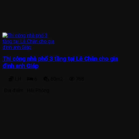
Thi công nhà phố 3 tầng tại Lê Chân cho gia
đình anh Giáp
LH
6
60m2
768
Địa điểm :
Hải Phòng