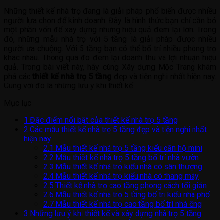
Những thiết kế nhà trọ đang là giải pháp phổ biến được nhiều
người lựa chọn để kinh doanh. Đây là hình thức bạn chỉ cần bỏ
một phần vốn để xây dựng nhưng hiệu quả đem lại lớn. Trong
đó, những mẫu nhà trọ với 5 tầng là giải pháp được nhiều
người ưa chuộng. Với 5 tầng bạn có thể bố trí nhiều phòng trọ
khác nhau. Thông qua đó đem lại doanh thu và lợi nhuận hiệu
quả. Trong bài viết này, hãy cùng Xây dựng Mộc Trang khám
phá các
thiết kế nhà trọ 5 tầng
đẹp và tiện nghi nhất hiện nay.
Cùng với đó là những lưu ý khi thiết kế
Mục lục
1
Đặc điểm nổi bật của thiết kế nhà trọ 5 tầng
2
Các mẫu thiết kế nhà trọ 5 tầng đẹp và tiện nghi nhất
hiện nay
2.1
Mẫu thiết kế nhà trọ 5 tầng kiểu căn hộ mini
2.2
Mẫu thiêt kế nhà trọ 5 tầng bố trí nhà vườn
2.3
Mẫu thiết kế nhà trọ kiểu nhà có sân thượng
2.4
Mẫu thiết kế nhà trọ kiểu nhà có thang máy
2.5
Thiết kế nhà trọ cao tầng phong cách tối giản
2.6
Mẫu thiết kế nhà trọ 5 tầng bố trí kiểu nhà phố
2.7
Mẫu thiết kế nhà trọ cao tầng bố trí nhà ống
3
Những lưu ý khi thiết kế và xây dựng nhà trọ 5 tầng