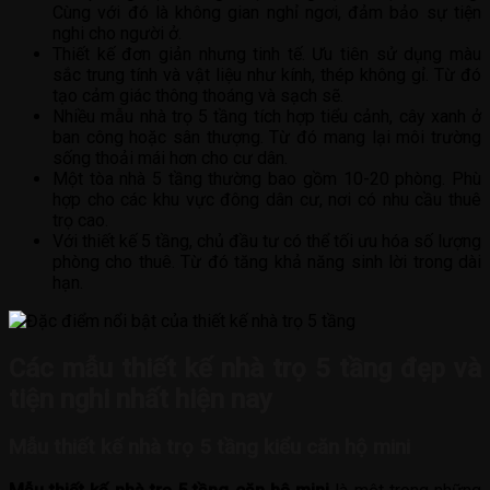
Cùng với đó là không gian nghỉ ngơi, đảm bảo sự tiện
nghi cho người ở.
Thiết kế đơn giản nhưng tinh tế. Ưu tiên sử dụng màu
sắc trung tính và vật liệu như kính, thép không gỉ. Từ đó
tạo cảm giác thông thoáng và sạch sẽ.
Nhiều mẫu nhà trọ 5 tầng tích hợp tiểu cảnh, cây xanh ở
ban công hoặc sân thượng. Từ đó mang lại môi trường
sống thoải mái hơn cho cư dân.
Một tòa nhà 5 tầng thường bao gồm 10-20 phòng. Phù
hợp cho các khu vực đông dân cư, nơi có nhu cầu thuê
trọ cao.
Với thiết kế 5 tầng, chủ đầu tư có thể tối ưu hóa số lượng
phòng cho thuê. Từ đó tăng khả năng sinh lời trong dài
hạn.
Các mẫu thiết kế nhà trọ 5 tầng đẹp và
tiện nghi nhất hiện nay
Mẫu thiết kế nhà trọ 5 tầng kiểu căn hộ mini