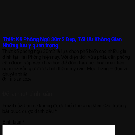
Thiết Kế Phòng Ngủ 30m2 Đẹp, Tối Ưu Không Gian –
Những lưu ý quan trọng
Thiết kế phòng ngủ 30m2 là lựa chọn phổ biến cho nhiều gia
đình tại Hải Phòng hiện nay. Với diện tích vừa phải, căn phòng
cần được sắp xếp khoa học để đảm bảo sự thoải mái, tiện
nghi mà vẫn giữ được tính thẩm mỹ cao. Mộc Trang – đơn vị
chuyên thiết
Th6 28, 2026
Để lại một bình luận
Email của bạn sẽ không được hiển thị công khai.
Các trường
bắt buộc được đánh dấu
*
Bình luận
*