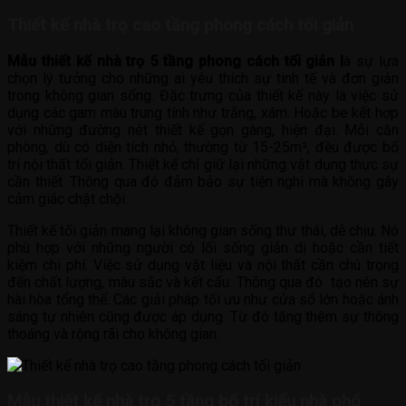
Thiết kế nhà trọ cao tầng phong cách tối giản
Mẫu thiết kế nhà trọ 5 tầng phong cách tối giản l
à sự lựa
chọn lý tưởng cho những ai yêu thích sự tinh tế và đơn giản
trong không gian sống. Đặc trưng của thiết kế này là việc sử
dụng các gam màu trung tính như trắng, xám. Hoặc be kết hợp
với những đường nét thiết kế gọn gàng, hiện đại. Mỗi căn
phòng, dù có diện tích nhỏ, thường từ 15-25m², đều được bố
trí nội thất tối giản. Thiết kế chỉ giữ lại những vật dụng thực sự
cần thiết. Thông qua đó đảm bảo sự tiện nghi mà không gây
cảm giác chật chội.
Thiết kế tối giản mang lại không gian sống thư thái, dễ chịu. Nó
phù hợp với những người có lối sống giản dị hoặc cần tiết
kiệm chi phí. Việc sử dụng vật liệu và nội thất cần chú trọng
đến chất lượng, màu sắc và kết cấu. Thông qua đó tạo nên sự
hài hòa tổng thể. Các giải pháp tối ưu như cửa sổ lớn hoặc ánh
sáng tự nhiên cũng được áp dụng. Từ đó tăng thêm sự thông
thoáng và rộng rãi cho không gian.
Mẫu thiết kế nhà trọ 5 tầng bố trí kiểu nhà phố