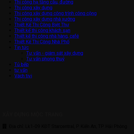
Thi công hạ tầng cầu, đường
Thi công xây dựng
Thi công xây dựng công trình công cộng
Thi công xây dựng nhà xưởng
Thiết Kế Thi Công Biệt Thự
Thiết kế thi công khách sạn
Thiết kế thi công nhà hàng, café
Thiết Kế Thi Công Nhà Phố
Tin tức
Tư vấn - giám sát xây dựng
Tư vấn phong thuỷ
Tủ bếp
tư vấn
Vách tivi
XÂY DỰNG MỘC TRANG
Địa chỉ: Lk1-09 KĐT Starcentral, P Kiến An, TP Hải Phòng