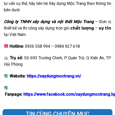
tư vấn cụ thể, hãy liên hệ Xây dựng Mộc Trang theo thông tin
bên dưới
Công ty TNHH xây dựng và nội thất Mộc Trang
– Đơn vị
thiết kế và thi công xây dựng trọn gói 𝗰𝗵𝗮̂́𝘁 𝗹𝘂̛𝗼̛̣𝗻𝗴 – 𝘂𝘆 𝘁𝗶́𝗻
tại Việt Nam.
Hotline:
0936 558 994 – 0984 927 618
Trụ sở:
Số 693 Trường Chinh, P Quán Trữ, Q Kiến An, TP
Hải Phòng
Website:
https://xaydungmoctrang.vn/
Fanpage:
https://www.facebook.com/xaydungmoctrang.h
TIN CÙNG CHUYÊN MỤC