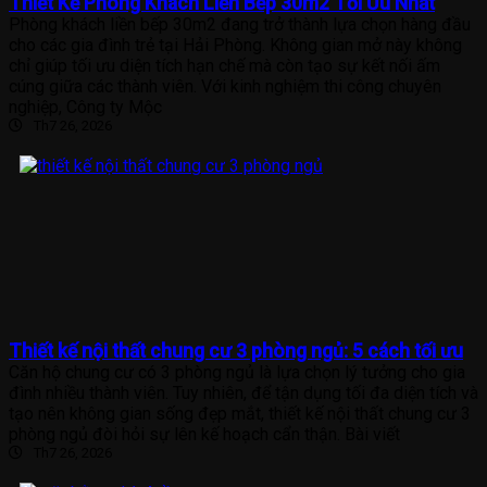
Thiết Kế Phòng Khách Liền Bếp 30m2 Tối Ưu Nhất
Phòng khách liền bếp 30m2 đang trở thành lựa chọn hàng đầu
cho các gia đình trẻ tại Hải Phòng. Không gian mở này không
chỉ giúp tối ưu diện tích hạn chế mà còn tạo sự kết nối ấm
cúng giữa các thành viên. Với kinh nghiệm thi công chuyên
nghiệp, Công ty Mộc
Th7 26, 2026
Thiết kế nội thất chung cư 3 phòng ngủ: 5 cách tối ưu
Căn hộ chung cư có 3 phòng ngủ là lựa chọn lý tưởng cho gia
đình nhiều thành viên. Tuy nhiên, để tận dụng tối đa diện tích và
tạo nên không gian sống đẹp mắt, thiết kế nội thất chung cư 3
phòng ngủ đòi hỏi sự lên kế hoạch cẩn thận. Bài viết
Th7 26, 2026