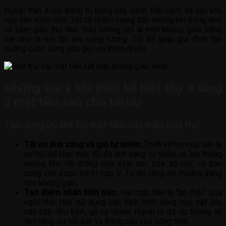
Ngoại thất được trang trí bằng cây xanh, tiểu cảnh và các khu
vực sân vườn nhỏ. Tất cả nhằm mang đến không khí trong lành
và cảm giác thư thái. Đây không chỉ là một không gian sống
mà còn là nơi tái tạo năng lượng. Từ đó giúp gia đình tận
hưởng cuộc sống gần gũi với thiên nhiên
Những lưu ý khi thiết kế biệt thự 3 tầng
2 mặt tiền sao cho tối ưu
Tận dụng ưu thế hai mặt tiền của mẫu biệt thự
Tối ưu ánh sáng và gió tự nhiên:
Thiết kế hai mặt tiền là
cơ hội để khai thác tối đa ánh sáng tự nhiên và lưu thông
không khí. Hệ thống cửa kính lớn, cửa sổ mở, và ban
công cần được bố trí hợp lý. Từ đó tăng độ thoáng đãng
cho không gian.
Tạo điểm nhấn kiến trúc:
Hai mặt tiền là “bộ mặt” của
ngôi nhà. Hãy sử dụng các hình khối sáng tạo, vật liệu
cao cấp như kính, gỗ tự nhiên. Ngoài ra đá ốp tường sẽ
làm tăng sự nổi bật và đẳng cấp của công trình.