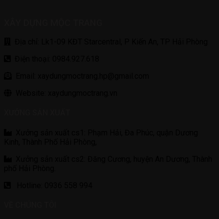
XÂY DỰNG MỘC TRANG
Địa chỉ: Lk1-09 KĐT Starcentral, P Kiến An, TP Hải Phòng
Điện thoại: 0984.927.618
Email: xaydungmoctrang.hp@gmail.com
Website: xaydungmoctrang.vn
XƯỞNG SẢN XUẤT
Xưởng sản xuất cs1: Phạm Hải, Đa Phúc, quận Dương
Kinh, Thành Phố Hải Phòng,
Xưởng sản xuất cs2: Đăng Cương, huyện An Dương, Thành
phố Hải Phòng.
Hotline: 0936 558 994
VỀ CHÚNG TÔI