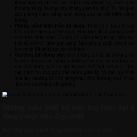
thông không khí tối ưu. Điều này mang lại cảm giác
thoáng đãng, dễ chịu cho không gian nội thất. Từ đó giúp
các phòng chức năng luôn sáng sủa và tiết kiệm năng
lượng.
Phong cách kiến trúc đa dạng:
Thiết kế 3 tầng 2 mặt
tiền có thể linh hoạt áp dụng. Đặc biệt nhiều phong cách
kiến trúc khác nhau. Từ tân cổ điển sang trọng, hiện đại
tinh tế, đến tối giản gọn gàng. Mỗi phong cách đều được
tùy chỉnh để phù hợp với sở thích.
Gia tăng bất động sản:
Nhà 3 tầng 2 mặt tiền không chỉ
là một không gian sống lý tưởng. Đây còn là một loại tài
sản bất động sản có giá trị cao. Nổi bật với vị trí đắc
địa, nằm tại các góc phố hoặc giao lộ. Vì thế loại hình
nhà này thường có khả năng khai thác thương mại. Ví dụ
như mở cửa hàng, văn phòng.
Những mẫu thiết kế biệt thự hiện đại 3
tầng 2 mặt tiền đẹp nhất
Biệt thự hiện đại 3 tầng kết hợp nét cổ điển