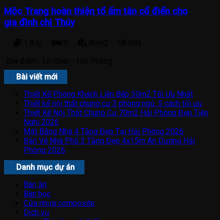
Mộc Trang hoàn thiện tổ ấm tân cổ điển cho
gia đình chị Thúy
1.8 tỷ
8
80m2
683
Địa điểm :
Lê Chân - Hải Phòng
Bài viết mới
Thiết Kế Phòng Khách Liền Bếp 30m2 Tối Ưu Nhất
Thiết kế nội thất chung cư 3 phòng ngủ: 5 cách tối ưu
Thiết Kế Nội Thất Chung Cư 70m2 Hải Phòng Đẹp Tiện
Nghi 2026
Mặt Bằng Nhà 4 Tầng Đẹp Tại Hải Phòng 2026
Bản Vẽ Nhà Phố 3 Tầng Đẹp 4x15m An Dương Hải
Phòng 2026
Danh mục dự án
Bàn ăn
Bàn học
Cửa nhựa composite
Dịch vụ