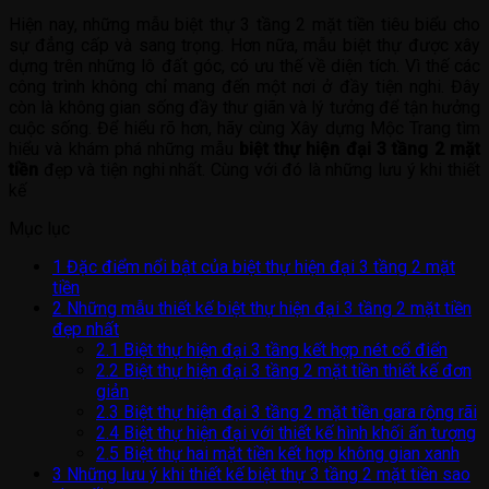
Hiện nay, những mẫu biệt thự 3 tầng 2 mặt tiền tiêu biểu cho
sự đẳng cấp và sang trọng. Hơn nữa, mẫu biệt thự được xây
dựng trên những lô đất góc, có ưu thế về diện tích. Vì thế các
công trình không chỉ mang đến một nơi ở đầy tiện nghi. Đây
còn là không gian sống đầy thư giãn và lý tưởng để tận hưởng
cuộc sống. Để hiểu rõ hơn, hãy cùng Xây dựng Mộc Trang tìm
hiểu và khám phá những mẫu
biệt thự hiện đại 3 tầng 2 mặt
tiền
đẹp và tiện nghi nhất. Cùng với đó là những lưu ý khi thiết
kế
Mục lục
1
Đặc điểm nổi bật của biệt thự hiện đại 3 tầng 2 mặt
tiền
2
Những mẫu thiết kế biệt thự hiện đại 3 tầng 2 mặt tiền
đẹp nhất
2.1
Biệt thự hiện đại 3 tầng kết hợp nét cổ điển
2.2
Biệt thự hiện đại 3 tầng 2 mặt tiền thiết kế đơn
giản
2.3
Biệt thự hiện đại 3 tầng 2 mặt tiền gara rộng rãi
2.4
Biệt thự hiện đại với thiết kế hình khối ấn tượng
2.5
Biệt thự hai mặt tiền kết hợp không gian xanh
3
Những lưu ý khi thiết kế biệt thự 3 tầng 2 mặt tiền sao