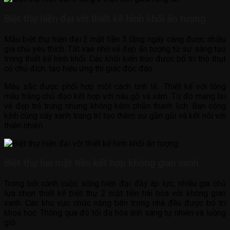
Biệt thự hiện đại với thiết kế hình khối ấn tượng
Mẫu biệt thự hiện đại 2 mặt tiền 3 tầng ngày càng được nhiều
gia chủ yêu thích. Tất xae nhờ vẻ đẹp ấn tượng từ sự sáng tạo
trong thiết kế hình khối. Các khối kiến trúc được bố trí thò thụt
có chủ đích, tạo hiệu ứng thị giác độc đáo.
Màu sắc được phối hợp một cách tinh tế.. Thiết kế với tông
màu trắng chủ đạo kết hợp với nâu gỗ và xám. Từ đó mang lại
vẻ đẹp trẻ trung nhưng không kém phần thanh lịch. Ban công
kính cùng cây xanh trang trí tạo thêm sự gần gũi và kết nối với
thiên nhiên.
Biệt thự hai mặt tiền kết hợp không gian xanh
Trong bối cảnh cuộc sống hiện đại đầy áp lực, nhiều gia chủ
lựa chọn thiết kế biệt thự 2 mặt tiền hài hòa với không gian
xanh. Các khu vực chức năng bên trong nhà đều được bố trí
khoa học. Thông qua đó tối đa hóa ánh sáng tự nhiên và luồng
gió.