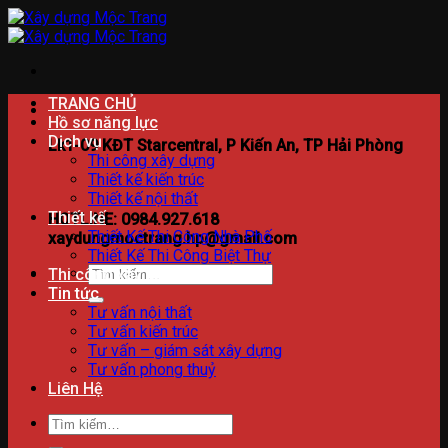
Bỏ
qua
nội
dung
TRANG CHỦ
Hồ sơ năng lực
Dịch vụ
Lk1-09 KĐT Starcentral, P Kiến An, TP Hải Phòng
Thi công xây dựng
Thiết kế kiến trúc
Thiết kế nội thất
Thiết kế
HOTLINE: 0984.927.618
Thiết Kế Thi Công Nhà Phố
xaydungmoctrang.hp@gmail.com
Thiết Kế Thi Công Biệt Thự
Tìm
Thi công xây dựng
kiếm:
Tin tức
Tư vấn nội thất
Tư vấn kiến trúc
Tư vấn – giám sát xây dựng
Tư vấn phong thuỷ
Liên Hệ
Tìm
kiếm: