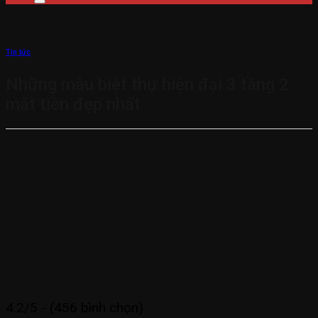
Tin tức
Những mẫu biệt thự hiện đại 3 tầng 2
mặt tiền đẹp nhất
4.2/5 - (456 bình chọn)