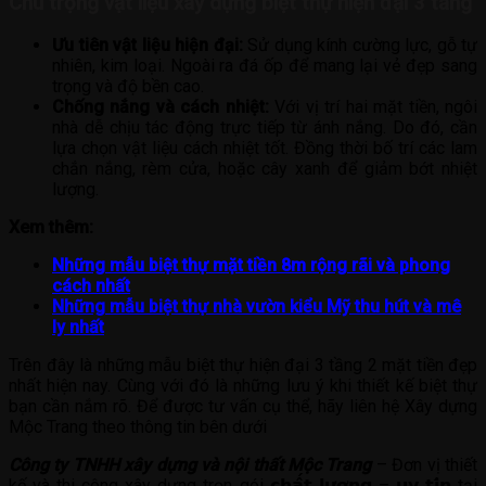
Chú trọng vật liệu xây dựng biệt thự hiện đại 3 tầng
Ưu tiên vật liệu hiện đại:
Sử dụng kính cường lực, gỗ tự
nhiên, kim loại. Ngoài ra đá ốp để mang lại vẻ đẹp sang
trọng và độ bền cao.
Chống nắng và cách nhiệt:
Với vị trí hai mặt tiền, ngôi
nhà dễ chịu tác động trực tiếp từ ánh nắng. Do đó, cần
lựa chọn vật liệu cách nhiệt tốt. Đồng thời bố trí các lam
chắn nắng, rèm cửa, hoặc cây xanh để giảm bớt nhiệt
lượng.
Xem thêm:
Những mẫu biệt thự mặt tiền 8m rộng rãi và phong
cách nhất
Những mẫu biệt thự nhà vườn kiểu Mỹ thu hút và mê
ly nhất
Trên đây là những mẫu biệt thự hiện đại 3 tầng 2 mặt tiền đẹp
nhất hiện nay. Cùng với đó là những lưu ý khi thiết kế biệt thự
bạn cần nắm rõ. Để được tư vấn cụ thể, hãy liên hệ Xây dựng
Mộc Trang theo thông tin bên dưới
Công ty TNHH xây dựng và nội thất Mộc Trang
– Đơn vị thiết
kế và thi công xây dựng trọn gói 𝗰𝗵𝗮̂́𝘁 𝗹𝘂̛𝗼̛̣𝗻𝗴 – 𝘂𝘆 𝘁𝗶́𝗻 tại