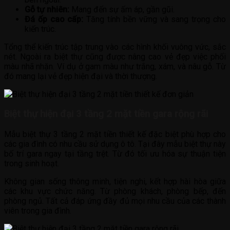
Gỗ tự nhiên:
Mang đến sự ấm áp, gần gũi.
Đá ốp cao cấp:
Tăng tính bền vững và sang trọng cho
kiến trúc.
Tổng thể kiến trúc tập trung vào các hình khối vuông vức, sắc
nét. Ngoài ra biệt thự cũng được nâng cao vẻ đẹp việc phối
màu nhã nhặn. Ví dụ ở gam màu như trắng, xám, và nâu gỗ. Từ
đó mang lại vẻ đẹp hiện đại và thời thượng.
Biệt thự hiện đại 3 tầng 2 mặt tiền gara rộng rãi
Mẫu biệt thự 3 tầng 2 mặt tiền thiết kế đặc biệt phù hợp cho
các gia đình có nhu cầu sử dụng ô tô. Tại đây mẫu biệt thự này
bố trí gara ngay tại tầng trệt. Từ đó tối ưu hóa sự thuận tiện
trong sinh hoạt.
Không gian sống thông minh, tiện nghi, kết hợp hài hòa giữa
các khu vực chức năng. Từ phòng khách, phòng bếp, đến
phòng ngủ. Tất cả đáp ứng đầy đủ mọi nhu cầu của các thành
viên trong gia đình.