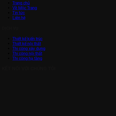
Trang chủ
Về Mộc Trang
Tin tức
Liên hệ
DỊCH VỤ
Thiết kế kiến trúc
Thiết kế nội thất
Thi công xây dựng
Thi công nội thất
Thi công hạ tầng
KẾT NỐI VỚI CHÚNG TÔI