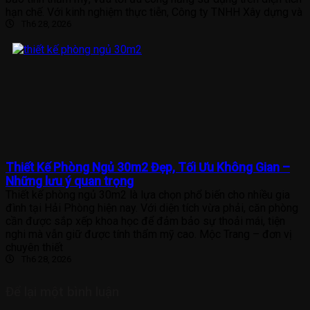
hạn chế. Với kinh nghiệm thực tiễn, Công ty TNHH Xây dựng và
Th6 28, 2026
Thiết Kế Phòng Ngủ 30m2 Đẹp, Tối Ưu Không Gian –
Những lưu ý quan trọng
Thiết kế phòng ngủ 30m2 là lựa chọn phổ biến cho nhiều gia
đình tại Hải Phòng hiện nay. Với diện tích vừa phải, căn phòng
cần được sắp xếp khoa học để đảm bảo sự thoải mái, tiện
nghi mà vẫn giữ được tính thẩm mỹ cao. Mộc Trang – đơn vị
chuyên thiết
Th6 28, 2026
Để lại một bình luận