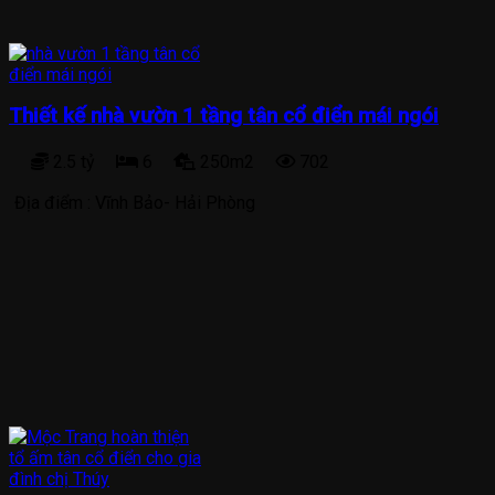
Thiết kế nhà vườn 1 tầng tân cổ điển mái ngói
2.5 tỷ
6
250m2
702
Địa điểm :
Vĩnh Bảo- Hải Phòng