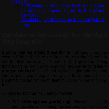
cho tối ưu
3.1
Tận dụng ưu thế hai mặt tiền của mẫu biệt thự
3.2
Bố trí công năng biệt thự hiện đại 3 tầng 2 mặt
tiền hợp lý
3.3
Chú trọng vật liệu xây dựng biệt thự hiện đại 3
tầng
Đặc điểm nổi bật của biệt thự hiện đại 3
tầng 2 mặt tiền
Biệt thự hiện đại 3 tầng 2 mặt tiền
là một trong những lựa
chọn thiết kế phổ biến cho nhiều người. Mẫu nhà này nổi bật
với đặc điểm có hai mặt tiền nằm ở vị trí giao nhau. Thông
thường giữa hai con đường hoặc góc phố. Đây là dạng nhà lý
tưởng tại các khu đô thị hiện đại. Nơi không gian mặt tiền đóng
vai trò quan trọng không chỉ trong việc tối ưu hóa diện tích.
Đồng thời còn tạo nên giá trị thẩm mỹ và sự nổi bật cho công
trình.
Ưu điểm nổi bật của nhà 3 tầng 2 mặt tiền
Thiết kế thông thoáng và tiện nghi:
Nhờ sở hữu hai mặt
tiền, ngôi nhà có khả năng đón ánh sáng tự nhiên và lưu