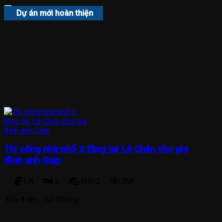
Dự án mới hoàn thiện
Thi công nhà phố 3 tầng tại Lê Chân cho gia
đình anh Giáp
LH
6
60m2
768
Địa điểm :
Hải Phòng