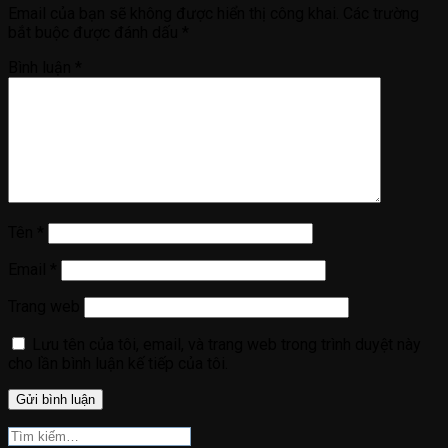
Email của bạn sẽ không được hiển thị công khai.
Các trường
bắt buộc được đánh dấu
*
Bình luận
*
Tên
*
Email
*
Trang web
Lưu tên của tôi, email, và trang web trong trình duyệt này
cho lần bình luận kế tiếp của tôi.