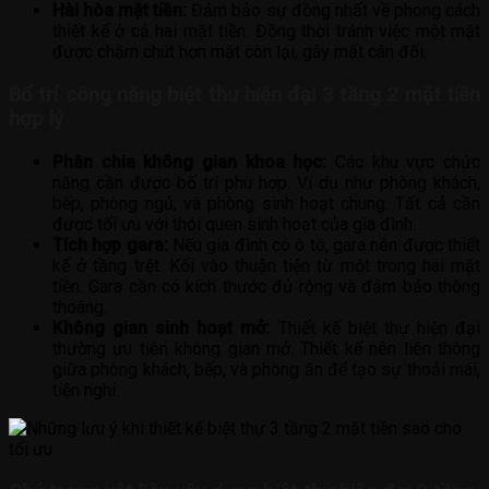
Hài hòa mặt tiền:
Đảm bảo sự đồng nhất về phong cách
thiết kế ở cả hai mặt tiền. Đồng thời tránh việc một mặt
được chăm chút hơn mặt còn lại, gây mất cân đối.
Bố trí công năng biệt thự hiện đại 3 tầng 2 mặt tiền
hợp lý
Phân chia không gian khoa học:
Các khu vực chức
năng cần được bố trí phù hợp. Ví dụ như phòng khách,
bếp, phòng ngủ, và phòng sinh hoạt chung. Tất cả cần
được tối ưu với thói quen sinh hoạt của gia đình.
Tích hợp gara:
Nếu gia đình có ô tô, gara nên được thiết
kế ở tầng trệt. Kối vào thuận tiện từ một trong hai mặt
tiền. Gara cần có kích thước đủ rộng và đảm bảo thông
thoáng.
Không gian sinh hoạt mở:
Thiết kế biệt thự hiện đại
thường ưu tiên không gian mở. Thiết kế nên liên thông
giữa phòng khách, bếp, và phòng ăn để tạo sự thoải mái,
tiện nghi.