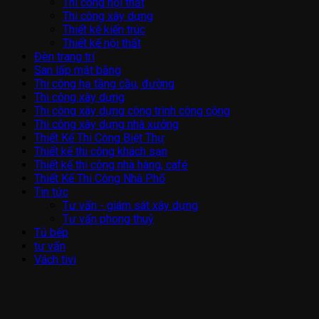
Thi công nội thất
Thi công xây dựng
Thiết kế kiến trúc
Thiết kế nội thất
Đèn trang trí
San lấp mặt bằng
Thi công hạ tầng cầu, đường
Thi công xây dựng
Thi công xây dựng công trình công cộng
Thi công xây dựng nhà xưởng
Thiết Kế Thi Công Biệt Thự
Thiết kế thi công khách sạn
Thiết kế thi công nhà hàng, café
Thiết Kế Thi Công Nhà Phố
Tin tức
Tư vấn - giám sát xây dựng
Tư vấn phong thuỷ
Tủ bếp
tư vấn
Vách tivi