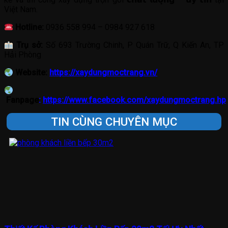
Việt Nam.
Hotline:
0936 558 994 – 0984 927 618
Trụ sở:
Số 693 Trường Chinh, P Quán Trữ, Q Kiến An, TP
Hải Phòng
Website:
https://xaydungmoctrang.vn/
Fanpage
:
https://www.facebook.com/xaydungmoctrang.hp
TIN CÙNG CHUYÊN MỤC