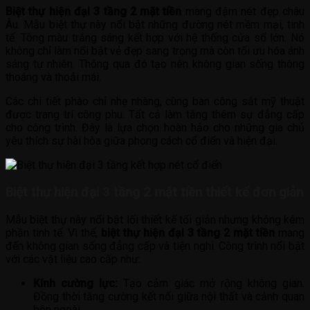
Biệt thự hiện đại 3 tầng 2 mặt tiền
mang đậm nét đẹp châu
Âu. Mẫu biệt thự này nổi bật những đường nét mềm mại, tinh
tế. Tông màu trắng sáng kết hợp với hệ thống cửa sổ lớn. Nó
không chỉ làm nổi bật vẻ đẹp sang trọng mà còn tối ưu hóa ánh
sáng tự nhiên. Thông qua đó tạo nên không gian sống thông
thoáng và thoải mái.
Các chi tiết phào chỉ nhẹ nhàng, cùng ban công sắt mỹ thuật
được trang trí công phu. Tất cả làm tăng thêm sự đẳng cấp
cho công trình. Đây là lựa chọn hoàn hảo cho những gia chủ
yêu thích sự hài hòa giữa phong cách cổ điển và hiện đại.
Biệt thự hiện đại 3 tầng 2 mặt tiền thiết kế đơn giản
Mẫu biệt thự này nổi bật lối thiết kế tối giản nhưng không kém
phần tinh tế. Vì thế,
biệt thự hiện đại 3 tầng 2 mặt tiền
mang
đến không gian sống đẳng cấp và tiện nghi. Công trình nổi bật
với các vật liệu cao cấp như:
Kính cường lực:
Tạo cảm giác mở rộng không gian.
Đồng thời tăng cường kết nối giữa nội thất và cảnh quan
bên ngoài.