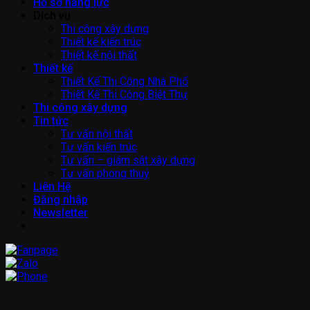
Hồ sơ năng lực
Dịch vụ
Thi công xây dựng
Thiết kế kiến trúc
Thiết kế nội thất
Thiết kế
Thiết Kế Thi Công Nhà Phố
Thiết Kế Thi Công Biệt Thự
Thi công xây dựng
Tin tức
Tư vấn nội thất
Tư vấn kiến trúc
Tư vấn – giám sát xây dựng
Tư vấn phong thuỷ
Liên Hệ
Đăng nhập
Newsletter