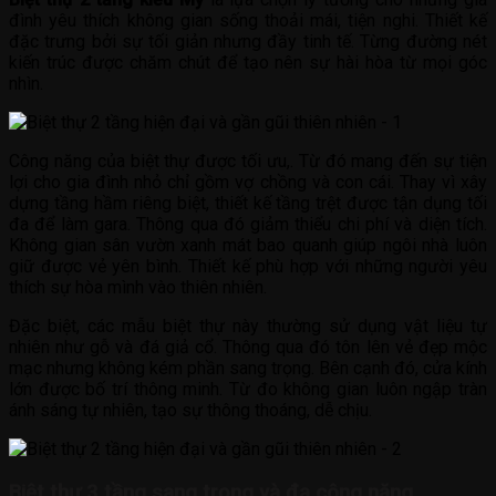
đình yêu thích không gian sống thoải mái, tiện nghi. Thiết kế
đặc trưng bởi sự tối giản nhưng đầy tinh tế. Từng đường nét
kiến trúc được chăm chút để tạo nên sự hài hòa từ mọi góc
nhìn.
Công năng của biệt thự được tối ưu,. Từ đó mang đến sự tiện
lợi cho gia đình nhỏ chỉ gồm vợ chồng và con cái. Thay vì xây
dựng tầng hầm riêng biệt, thiết kế tầng trệt được tận dụng tối
đa để làm gara. Thông qua đó giảm thiểu chi phí và diện tích.
Không gian sân vườn xanh mát bao quanh giúp ngôi nhà luôn
giữ được vẻ yên bình. Thiết kế phù hợp với những người yêu
thích sự hòa mình vào thiên nhiên.
Đặc biệt, các mẫu biệt thự này thường sử dụng vật liệu tự
nhiên như gỗ và đá giả cổ. Thông qua đó tôn lên vẻ đẹp mộc
mạc nhưng không kém phần sang trọng. Bên cạnh đó, cửa kính
lớn được bố trí thông minh. Từ đo không gian luôn ngập tràn
ánh sáng tự nhiên, tạo sự thông thoáng, dễ chịu.
Biệt thự 3 tầng sang trọng và đa công năng