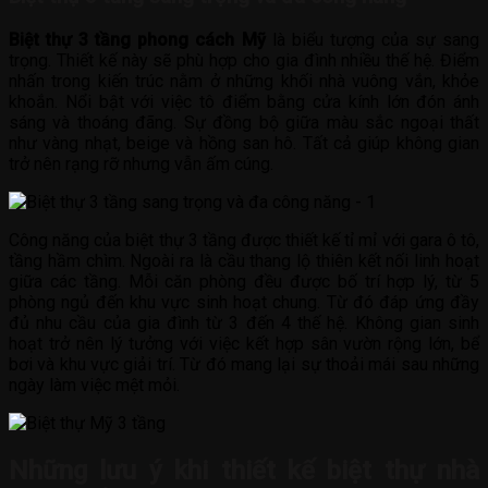
Biệt thự 3 tầng phong cách Mỹ
là biểu tượng của sự sang
trọng. Thiết kế này sẽ phù hợp cho gia đình nhiều thế hệ. Điểm
nhấn trong kiến trúc nằm ở những khối nhà vuông vắn, khỏe
khoắn. Nổi bật với việc tô điểm bằng cửa kính lớn đón ánh
sáng và thoáng đãng. Sự đồng bộ giữa màu sắc ngoại thất
như vàng nhạt, beige và hồng san hô. Tất cả giúp không gian
trở nên rạng rỡ nhưng vẫn ấm cúng.
Công năng của biệt thự 3 tầng được thiết kế tỉ mỉ với gara ô tô,
tầng hầm chìm. Ngoài ra là cầu thang lộ thiên kết nối linh hoạt
giữa các tầng. Mỗi căn phòng đều được bố trí hợp lý, từ 5
phòng ngủ đến khu vực sinh hoạt chung. Từ đó đáp ứng đầy
đủ nhu cầu của gia đình từ 3 đến 4 thế hệ. Không gian sinh
hoạt trở nên lý tưởng với việc kết hợp sân vườn rộng lớn, bể
bơi và khu vực giải trí. Từ đó mang lại sự thoải mái sau những
ngày làm việc mệt mỏi.
Những lưu ý khi thiết kế biệt thự nhà