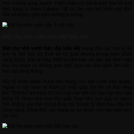
môi trường xung quanh. Điểm nhấn có thể là một khu hồ bơi
nhỏ, trang trí thêm Cabana. Tất cả tạo nên nét thẩm mỹ độc
đáo và không gian nghỉ dưỡng lý tưởng.
Biệt thự nhà vườn kiểu Mỹ hiện đại
Biệt thự nhà vườn hiện đại kiểu Mỹ
mang đến sự mới lạ và
tinh tế. Nổi bật với thiết kế tối giản nhưng không kém phần
sang trọng. Đây là mẫu thiết kế phù hợp với các gia đình hiện
đại. Họ muốn có không gian nghỉ ngơi sau thời gian làm việc,
học tập căng thẳng.
Yếu tố thiên nhiên được chú trọng, với sân vườn bao quanh.
Ngoài ra cây xanh và thảm cỏ thấp giúp tôn lên vẻ đẹp tổng
thể. Thiết kế linh hoạt để tích hợp các tiện ích hiện đại như sân
bóng rổ. Hoặc nhà vòm thư giãn hoặc khu vực giải trí ngoài
trời. Không gian bên trong được bố trí hợp lý, đảm bảo đầy đủ
công năng. Đồng thời vẫn mang lại sự thoải mái, tiện nghi cho
gia chủ.