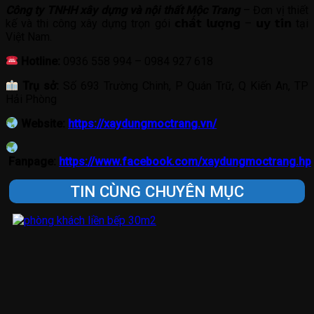
Công ty TNHH xây dựng và nội thất Mộc Trang
– Đơn vị thiết
kế và thi công xây dựng trọn gói 𝗰𝗵𝗮̂́𝘁 𝗹𝘂̛𝗼̛̣𝗻𝗴 – 𝘂𝘆 𝘁𝗶́𝗻 tại
Việt Nam.
Hotline:
0936 558 994 – 0984 927 618
Trụ sở:
Số 693 Trường Chinh, P Quán Trữ, Q Kiến An, TP
Hải Phòng
Website:
https://xaydungmoctrang.vn/
Fanpage:
https://www.facebook.com/xaydungmoctrang.hp
TIN CÙNG CHUYÊN MỤC