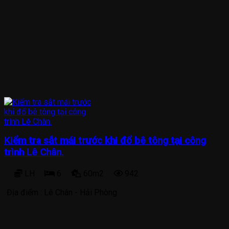
Kiểm tra sắt mái trước khi đổ bê tông tại công
trình Lê Chân.
LH
6
60m2
942
Địa điểm :
Lê Chân - Hải Phòng