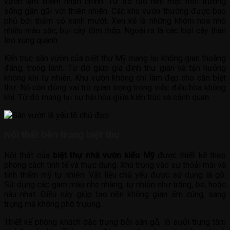
vườn làm điểm nhấn chính. Từ đó tạo nên một môi trường
sống gần gũi với thiên nhiên. Các khu vườn thường được bao
phủ bởi thảm cỏ xanh mướt. Xen kẽ là những khóm hoa nhỏ
nhiều màu sắc, bụi cây tầm thấp. Ngoài ra là các loại cây thân
leo xung quanh.
Kến trúc sân vườn của biệt thự Mỹ mang lại không gian thoáng
đãng, trong lành. Từ đó giúp gia đình thư giãn và tận hưởng
không khí tự nhiên. Khu vườn không chỉ làm đẹp cho căn biệt
thự. Nó còn đóng vai trò quan trọng trong việc điều hòa không
khí. Từ đó mang lại sự hài hòa giữa kiến trúc và cảnh quan.
Nội thất bên trong biệt thự
Nội thất của
biệt thự nhà vườn kiểu Mỹ
được thiết kế theo
phong cách tinh tế và thực dụng. Xhú trọng vào sự thoải mái và
tính thẩm mỹ tự nhiên. Vật liệu chủ yếu được sử dụng là gỗ.
Sử dụng các gam màu nhẹ nhàng, tự nhiên như trắng, be, hoặc
nâu nhạt. Điều này giúp tạo nên không gian ấm cúng, sang
trọng mà không phô trương.
Thiết kế phòng khách dặc trưng bởi sàn gỗ, lò sưởi trung tâm