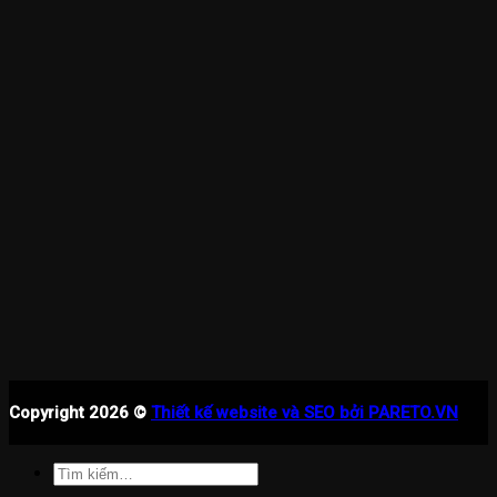
Copyright 2026 ©
Thiết kế website và SEO bởi PARETO.VN
Tìm
kiếm: