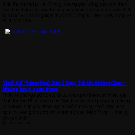
đình đa thế hệ tại Hải Phòng. Không gian sống cần vừa đảm
bảo tính thẩm mỹ, vừa tối ưu công năng sử dụng trên diện tích
hạn chế. Với kinh nghiệm thực tiễn, Công ty TNHH Xây dựng và
Th6 28, 2026
Thiết Kế Phòng Ngủ 30m2 Đẹp, Tối Ưu Không Gian –
Những lưu ý quan trọng
Thiết kế phòng ngủ 30m2 là lựa chọn phổ biến cho nhiều gia
đình tại Hải Phòng hiện nay. Với diện tích vừa phải, căn phòng
cần được sắp xếp khoa học để đảm bảo sự thoải mái, tiện
nghi mà vẫn giữ được tính thẩm mỹ cao. Mộc Trang – đơn vị
chuyên thiết
Th6 28, 2026