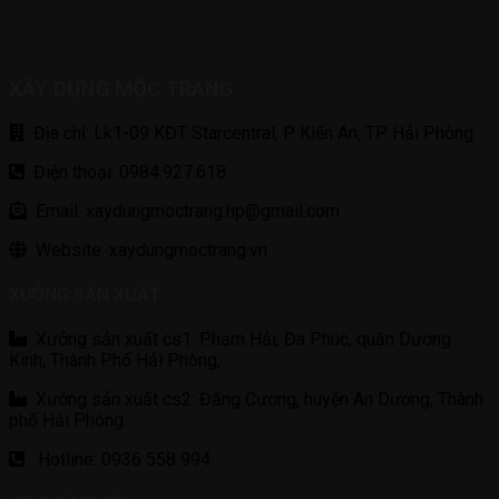
XÂY DỰNG MỘC TRANG
Địa chỉ: Lk1-09 KĐT Starcentral, P Kiến An, TP Hải Phòng
Điện thoại: 0984.927.618
Email: xaydungmoctrang.hp@gmail.com
Website: xaydungmoctrang.vn
XƯỞNG SẢN XUẤT
Xưởng sản xuất cs1: Phạm Hải, Đa Phúc, quận Dương
Kinh, Thành Phố Hải Phòng,
Xưởng sản xuất cs2: Đăng Cương, huyện An Dương, Thành
phố Hải Phòng.
Hotline: 0936 558 994