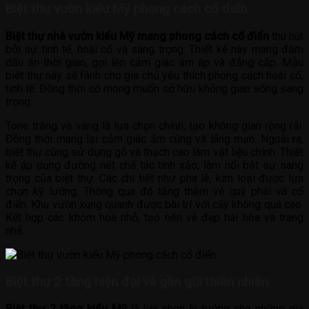
Biệt thự vườn kiểu Mỹ phong cách cổ điển
Biệt thự nhà vườn kiểu Mỹ mang phong cách cổ điển
thu hút
bởi sự tinh tế, hoài cổ và sang trọng. Thiết kế này mang đậm
dấu ấn thời gian, gợi lên cảm giác ấm áp và đẳng cấp. Mẫu
biệt thự này sẽ fành cho gia chủ yêu thích phong cách hoài cổ,
tinh tế. Đồng thời có mong muốn sở hữu không gian sống sang
trọng.
Tone trắng và vàng là lựa chọn chính, tạo không gian rộng rãi.
Đồng thời mang lại cảm giác ấm cúng và lãng mạn. Ngoài ra,
biệt thự cũng sử dụng gỗ và thạch cao làm vật liệu chính. Thiết
kế áp dụng đường nét chế tác tinh xảo, làm nổi bật sự sang
trọng của biệt thự. Các chi tiết như pha lê, kim loại được lựa
chọn kỹ lưỡng. Thông qua đó tăng thêm vẻ quý phái và cổ
điển. Khu vườn xung quanh được bài trí với cây không quá cao.
Kết hợp các khóm hoa nhỏ, tạo nên vẻ đẹp hài hòa và trang
nhã.
Biệt thự 2 tầng hiện đại và gần gũi thiên nhiên
Biệt thự 2 tầng kiểu Mỹ
là lựa chọn lý tưởng cho những gia