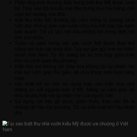
Phần ống khói thường thấy trong biệt thự Mỹ được lược
bỏ. Thay vào đó là kiểu mái đặc trưng như mái bằng, mái
ngói âm dương, mái thái.
Biệt thự kiểu Mỹ thường lấy cảm hứng từ phong cách
hiện đại. Không gian sân vườn rộng mở, kết hợp cây xanh
bao quanh. Tất cả tạo nên bầu không khí trong lành, tốt
cho sức khỏe.
Thảm cỏ xanh trong các sân vườn Mỹ được thay thế
bằng các loài cây nhiệt đới. Tạo sự gần gũi hơn với thiên
nhiên Việt Nam. Từ đó mang lại sự hòa hợp giữa kiến
trúc và cảnh quan địa phương.
Kiến trúc mở không chỉ điều hòa không khí tự nhiên. Nó
còn tạo cảm giác thư giãn, dễ chịu trong sinh hoạt hàng
ngày.
Các thiết kế ưu tiên sử dụng màu sắc hiền hòa, nhẹ
nhàng so với nguyên bản ở Mỹ. Mang lại cảm giác dễ
chịu và phù hợp với gu thẩm mỹ của người Việt.
Sử dụng vật liệu gỗ được giảm thiểu, thay vào đó là
những vật liệu địa phương. Tối ưu điều kiện khí hậu nhiệt
đới.