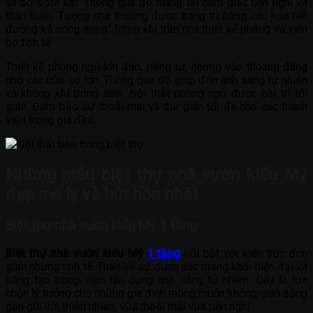
và bộ sofa lớn. Thông qua đó mang lại cảm giác tiện nghi và
thân thiện. Tường nhà thường được trang trí bằng các họa tiết
đường kẻ song song. Trong khi trần nhà thiết kế phẳng và viền
bo tinh tế.
Thiết kế phòng ngủ kín đáo, riêng tư, nhưng vẫn thoáng đãng
nhờ các cửa sổ lớn. Thông qua đó giúp đón ánh sáng tự nhiên
và không khí trong lành. Nội thất phòng ngủ được bài trí tối
giản. Đảm bảo sự thoải mái và thư giãn tối đa cho các thành
viên trong gia đình.
Những mẫu biệt thự nhà vườn kiểu Mỹ
đẹp mê ly và hút hồn nhất
Biệt thự nhà vườn kiểu Mỹ 1 tầng
Biệt thự nhà vườn kiểu Mỹ
1 tầng
nổi bật với kiến trúc đơn
giản nhưng tinh tế. Thiết kế sử dụng các mảng khối hiện đại và
sáng tạo trong việc tận dụng ánh sáng tự nhiên. Đây là lựa
chọn lý tưởng cho những gia đình mong muốn không gian sống
gần gũi với thiên nhiên, vừa thoải mái vừa tiện nghi.