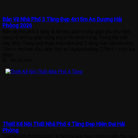
Bản Vẽ Nhà Phố 3 Tầng Đẹp 4x15m An Dương Hải
Phòng 2026
Bản vẽ nhà phố 3 tầng là tài liệu quan trọng giúp gia chủ hình
dung rõ không gian sống trước khi khởi công. Trong bài viết
này, Mộc Trang giới thiệu mẫu nhà phố 3 tầng mặt tiền khoảng
15m x 4m hiện đại, diện tích sử dụng khoảng 170m² – một lựa
chọn
Th6 28, 2026
Thiết Kế Nội Thất Nhà Phố 4 Tầng Đẹp Hiện Đại Hải
Phòng
Thiết kế nội thất nhà phố 4 tầng là lựa chọn thông minh cho gia