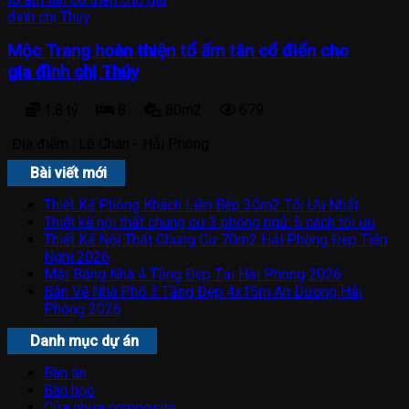
Mộc Trang hoàn thiện tổ ấm tân cổ điển cho
gia đình chị Thúy
1.8 tỷ
8
80m2
679
Địa điểm :
Lê Chân - Hải Phòng
Bài viết mới
Thiết Kế Phòng Khách Liền Bếp 30m2 Tối Ưu Nhất
Thiết kế nội thất chung cư 3 phòng ngủ: 5 cách tối ưu
Thiết Kế Nội Thất Chung Cư 70m2 Hải Phòng Đẹp Tiện
Nghi 2026
Mặt Bằng Nhà 4 Tầng Đẹp Tại Hải Phòng 2026
Bản Vẽ Nhà Phố 3 Tầng Đẹp 4x15m An Dương Hải
Phòng 2026
Danh mục dự án
Bàn ăn
Bàn học
Cửa nhựa composite