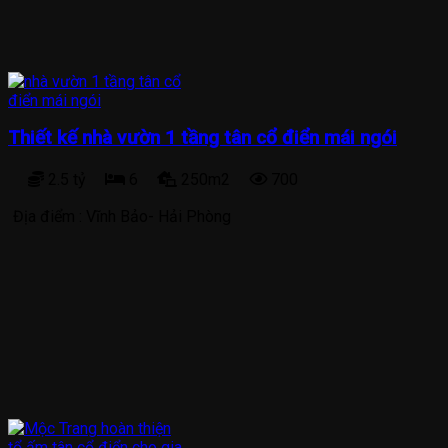
Thiết kế nhà vườn 1 tầng tân cổ điển mái ngói
2.5 tỷ
6
250m2
700
Địa điểm :
Vĩnh Bảo- Hải Phòng