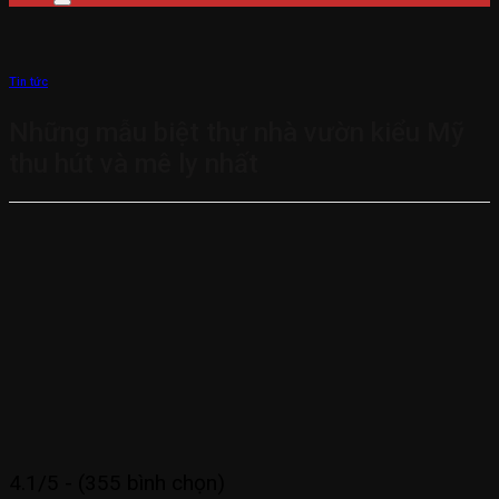
Tin tức
Những mẫu biệt thự nhà vườn kiểu Mỹ
thu hút và mê ly nhất
4.1/5 - (355 bình chọn)