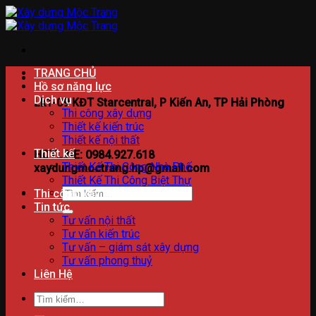
Bỏ
qua
nội
dung
TRANG CHỦ
Hồ sơ năng lực
Dịch vụ
Lk1-09 KĐT Starcentral, P Kiến An, TP Hải Phòng
Thi công xây dựng
Thiết kế kiến trúc
Thiết kế nội thất
Thiết kế
HOTLINE: 0984.927.618
Thiết Kế Thi Công Nhà Phố
xaydungmoctrang.hp@gmail.com
Thiết Kế Thi Công Biệt Thự
Tìm
Thi công xây dựng
kiếm:
Tin tức
Tư vấn nội thất
Tư vấn kiến trúc
Tư vấn – giám sát xây dựng
Tư vấn phong thuỷ
Liên Hệ
Tìm
kiếm: