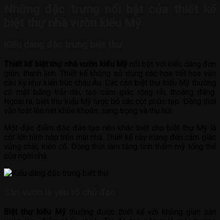
Những đặc trưng nổi bật của thiết kế
biệt thự nhà vườn kiểu Mỹ
Kiểu dáng đặc trưng biệt thự
Thiết kế biệt thự nhà vườn kiểu Mỹ
nổi bật với kiểu dáng đơn
giản, thanh lịch. Thiết kế không sử dụng các họa tiết hoa văn
cầu kỳ như kiến trúc châu Âu. Các căn biệt thự kiểu Mỹ thường
có mặt bằng trải dài, tạo cảm giác rộng rãi, thoáng đãng.
Ngoài ra, biệt thự kiểu Mỹ lược bỏ các cột phức tạp. Đồng thời
vẫn toát lên nét khỏe khoắn, sang trọng và thu hút.
Một đặc điểm độc đáo tạo nên khác biệt cho biệt thự Mỹ là
cột lớn hình hộp trên mái nhà. Thiết kế này mang đến cảm giác
vững chãi, kiên cố. Đồng thời làm tăng tính thẩm mỹ tổng thể
của ngôi nhà.
Sân vườn là yếu tố chủ đạo
Biệt thự kiểu Mỹ
thường được thiết kế với không gian sân