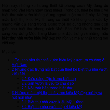
Hiện nay, những xu hướng thiết kế phong cách Mỹ đang du
nhập vào Việt Nam ngày càng nhiều. Trong đó, thiết kế nhà ở và
biệt thự sân vườn không đứng ngoài cuộc xu thế này. Những
mẫu biệt thự kiểu Mỹ thường có thiết kế không quá cầu kỳ
nhưng vẫn đủ sang trọng. Đồng thời, nó cũng không quá đơn
giản như biệt thự phong cách Nhật Bản. Để hiểu rõ hơn, hãy
cùng Xây dựng Mộc Trang khám phá đặc trưng và những mẫu
biệt thự nhà vườn kiểu Mỹ
đẹp hút hồn và mê ly nhất trong bài
viết này
Mục lục
1
Tại sao biệt thự nhà vườn kiểu Mỹ được ưa chuộng ở
Việt Nam
2
Những đặc trưng nổi bật của thiết kế biệt thự nhà vườn
kiểu Mỹ
2.1
Kiểu dáng đặc trưng biệt thự
2.2
Sân vườn là yếu tố chủ đạo
2.3
Nội thất bên trong biệt thự
3
Những mẫu biệt thự nhà vườn kiểu Mỹ đẹp mê ly và
hút hồn nhất
3.1
Biệt thự nhà vườn kiểu Mỹ 1 tầng
3.2
Biệt thự nhà vườn cấp 4 kiểu Mỹ