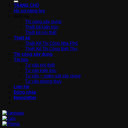
TRANG CHỦ
Hồ sơ năng lực
Dịch vụ
Thi công xây dựng
Thiết kế kiến trúc
Thiết kế nội thất
Thiết kế
Thiết Kế Thi Công Nhà Phố
Thiết Kế Thi Công Biệt Thự
Thi công xây dựng
Tin tức
Tư vấn nội thất
Tư vấn kiến trúc
Tư vấn – giám sát xây dựng
Tư vấn phong thuỷ
Liên Hệ
Đăng nhập
Newsletter