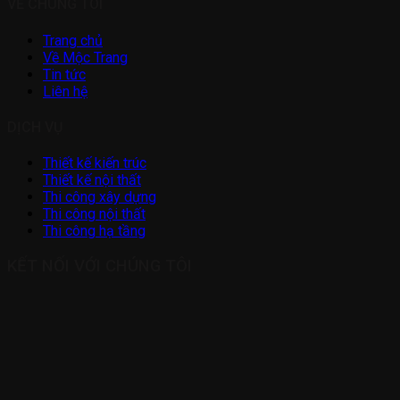
VỀ CHÚNG TÔI
Trang chủ
Về Mộc Trang
Tin tức
Liên hệ
DỊCH VỤ
Thiết kế kiến trúc
Thiết kế nội thất
Thi công xây dựng
Thi công nội thất
Thi công hạ tầng
KẾT NỐI VỚI CHÚNG TÔI