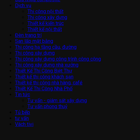
Dịch vụ
Thi công nội thất
Thi công xây dựng
Thiết kế kiến trúc
Thiết kế nội thất
Đèn trang trí
San lấp mặt bằng
Thi công hạ tầng cầu, đường
Thi công xây dựng
Thi công xây dựng công trình công cộng
Thi công xây dựng nhà xưởng
Thiết Kế Thi Công Biệt Thự
Thiết kế thi công khách sạn
Thiết kế thi công nhà hàng, café
Thiết Kế Thi Công Nhà Phố
Tin tức
Tư vấn - giám sát xây dựng
Tư vấn phong thuỷ
Tủ bếp
tư vấn
Vách tivi