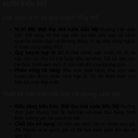
vườn kiểu Mỹ
Lựa chọn vị trí và quy hoạch tổng thể
Vị trí đất:
Biệt thự nhà vườn kiểu Mỹ
thường cần diện
tích đất rộng. Vì thế vậy nên ưu tiên khu vực có cảnh
quan tự nhiên đẹp và thoáng đãng. Ví dụ như vùng ngoại
ô hoặc vùng nông thôn.
Quy hoạch hợp lý:
Bố trí nhà chính, sân vườn, lối đi, và
các tiện ích như hồ bơi hoặc khu vui chơi. Tất cả sao cho
hài hòa, tránh làm mất đi tính cân đối của không gian.
Phân vùng rõ ràng:
Khu vực sinh hoạt, khu vực sân
vườn cần được phân chia hợp lý. Từ đó đảm bảo vừa
tiện lợi, vừa đẹp mắt.
Thiết kế kiến trúc phù hợp với phong cách Mỹ
Kiểu dáng kiến trúc:
Biệt thự nhà vườn kiểu Mỹ
thường
đơn giản nhưng tinh tế. Nổi bật với mái dốc thoải, hình
khối vuông vắn và cửa kính lớn.
Chất liệu sử dụng:
Ưu tiên các chất liệu tự nhiên như gỗ,
đá. Ngoài ra là gạch giả cổ để tạo cảm giác ấm áp và
gần gũi.