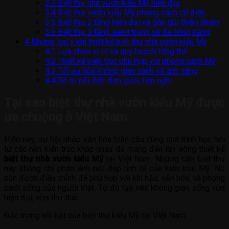
3.3
Biệt thự nhà vườn kiểu Mỹ hiện đại
3.4
Biệt thự vườn kiểu Mỹ phong cách cổ điển
3.5
Biệt thự 2 tầng hiện đại và gần gũi thiên nhiên
3.6
Biệt thự 3 tầng sang trọng và đa công năng
4
Những lưu ý khi thiết kế biệt thự nhà vườn kiểu Mỹ
4.1
Lựa chọn vị trí và quy hoạch tổng thể
4.2
Thiết kế kiến trúc phù hợp với phong cách Mỹ
4.3
Tối ưu hóa không gian xanh và ánh sáng
4.4
Bố trí nội thất đơn giản, tiện nghi
Tại sao biệt thự nhà vườn kiểu Mỹ được
ưa chuộng ở Việt Nam
Hiện nay, sự hội nhập văn hóa toàn cầu cùng quá trình học hỏi
từ các nền kiến trúc khác nhau đã mang đến làn sóng thiết kế
biệt thự nhà vườn kiểu Mỹ
tại Việt Nam. Những căn biệt thự
này không chỉ phản ánh nét đẹp tinh tế của kiến trúc Mỹ. Nó
còn được điều chỉnh để phù hợp với khí hậu, văn hóa, và phong
cách sống của người Việt. Từ đó tạo nên không gian sống vừa
hiện đại, vừa thư thái.
Đặc trưng nổi bật của biệt thự kiểu Mỹ tại Việt Nam: