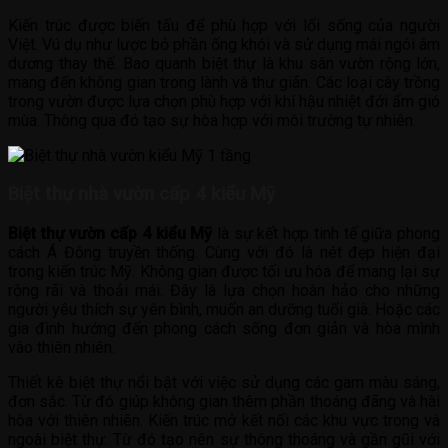
Kiến trúc được biến tấu để phù hợp với lối sống của người
Việt. Vú dụ như lược bỏ phần ống khói và sử dụng mái ngói âm
dương thay thế. Bao quanh biệt thự là khu sân vườn rộng lớn,
mang đến không gian trong lành và thư giãn. Các loại cây trồng
trong vườn được lựa chọn phù hợp với khí hậu nhiệt đới ẩm gió
mùa. Thông qua đó tạo sự hòa hợp với môi trường tự nhiên.
Biệt thự nhà vườn cấp 4 kiểu Mỹ
Biệt thự vườn cấp 4 kiểu Mỹ
là sự kết hợp tinh tế giữa phong
cách Á Đông truyền thống. Cùng với đó là nét đẹp hiện đại
trong kiến trúc Mỹ. Không gian được tối ưu hóa để mang lại sự
rộng rãi và thoải mái. Đây là lựa chọn hoàn hảo cho những
người yêu thích sự yên bình, muốn an dưỡng tuổi già. Hoặc các
gia đình hướng đến phong cách sống đơn giản và hòa mình
vào thiên nhiên.
Thiết kê biệt thự nổi bật với việc sử dụng các gam màu sáng,
đơn sắc. Từ đó giúp không gian thêm phần thoáng đãng và hài
hòa với thiên nhiên. Kiến trúc mở kết nối các khu vực trong và
ngoài biệt thự. Từ đó tạo nên sự thông thoáng và gần gũi với