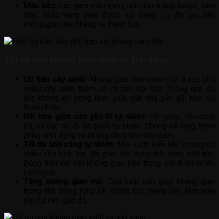
Màu sắc:
Các gam màu trung tính như trắng, beige, xám
nhạt hoặc vàng nhạt được sử dụng. Từ đó tạo nên
không gian nhẹ nhàng và thanh lịch.
Tối ưu hóa không gian xanh và ánh sáng
Ưu tiên cây xanh:
Không gian nhà vườn cần được phủ
nhiều cây xanh, thảm cỏ và các loại hoa. Thông qua đó
tạo không khí trong lành, giúp căn nhà gần gũi hơn với
thiên nhiên.
Hài hòa giữa các yếu tố tự nhiên:
Hồ nước, tiểu cảnh
đá, và các lối đi lát gạch tự nhiên. Chúng sẽ tăng thêm
phần sinh động và phong cách cho khu vườn.
Tối đa ánh sáng tự nhiên:
Nhà vườn kiểu Mỹ thường có
nhiều cửa kính lớn. Nó giúp tận dụng ánh sáng mặt trời.
Đồng thời kết nối không gian bên trong với thiên nhiên
bên ngoài.
Tăng không gian mở:
Cửa kính còn giúp không gian
trong nhà trông rộng rãi. Đồng thời mang đến tầm nhìn
đẹp từ mọi góc độ.