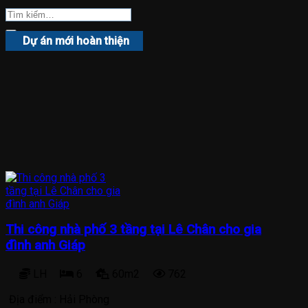
Dự án mới hoàn thiện
Thi công nhà phố 3 tầng tại Lê Chân cho gia
đình anh Giáp
LH
6
60m2
762
Địa điểm :
Hải Phòng