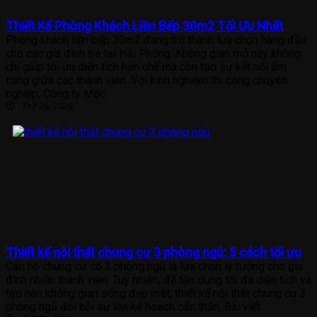
Thiết Kế Phòng Khách Liền Bếp 30m2 Tối Ưu Nhất
Phòng khách liền bếp 30m2 đang trở thành lựa chọn hàng đầu
cho các gia đình trẻ tại Hải Phòng. Không gian mở này không
chỉ giúp tối ưu diện tích hạn chế mà còn tạo sự kết nối ấm
cúng giữa các thành viên. Với kinh nghiệm thi công chuyên
nghiệp, Công ty Mộc
Th7 26, 2026
Thiết kế nội thất chung cư 3 phòng ngủ: 5 cách tối ưu
Căn hộ chung cư có 3 phòng ngủ là lựa chọn lý tưởng cho gia
đình nhiều thành viên. Tuy nhiên, để tận dụng tối đa diện tích và
tạo nên không gian sống đẹp mắt, thiết kế nội thất chung cư 3
phòng ngủ đòi hỏi sự lên kế hoạch cẩn thận. Bài viết