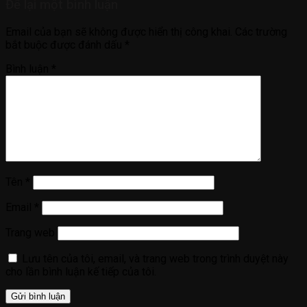
Để lại một bình luận
Email của bạn sẽ không được hiển thị công khai.
Các trường
bắt buộc được đánh dấu
*
Bình luận
*
Tên
*
Email
*
Trang web
Lưu tên của tôi, email, và trang web trong trình duyệt này
cho lần bình luận kế tiếp của tôi.