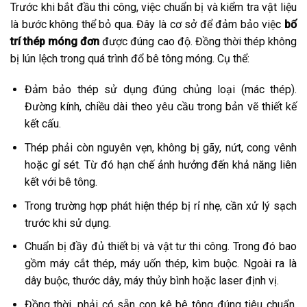
Trước khi bắt đầu thi công, việc chuẩn bị và kiểm tra vật liệu
là bước không thể bỏ qua. Đây là cơ sở để đảm bảo việc
bố
trí thép móng đơn
được đúng cao độ. Đồng thời thép không
bị lún lệch trong quá trình đổ bê tông móng. Cụ thể:
Đảm bảo thép sử dụng đúng chủng loại (mác thép).
Đường kính, chiều dài theo yêu cầu trong bản vẽ thiết kế
kết cấu.
Thép phải còn nguyên vẹn, không bị gãy, nứt, cong vênh
hoặc gỉ sét. Từ đó hạn chế ảnh hưởng đến khả năng liên
kết với bê tông.
Trong trường hợp phát hiện thép bị rỉ nhẹ, cần xử lý sạch
trước khi sử dụng.
Chuẩn bị đầy đủ thiết bị và vật tư thi công. Trong đó bao
gồm máy cắt thép, máy uốn thép, kìm buộc. Ngoài ra là
dây buộc, thước dây, máy thủy bình hoặc laser định vị.
Đồng thời, phải có sẵn con kê bê tông đúng tiêu chuẩn.