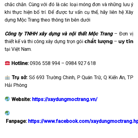
chắc chắn. Cùng với đó là các loại móng đơn và những lưu ý
khi thực hiện bố trí. Để được tư vấn cụ thể, hãy liên hệ Xây
dựng Mộc Trang theo thông tin bên dưới
Công ty TNHH xây dựng và nội thất Mộc Trang
– Đơn vị
thiết kế và thi công xây dựng trọn gói 𝗰𝗵𝗮̂́𝘁 𝗹𝘂̛𝗼̛̣𝗻𝗴 – 𝘂𝘆 𝘁𝗶́𝗻
tại Việt Nam.
Hotline:
0936 558 994 – 0984 927 618
Trụ sở:
Số 693 Trường Chinh, P Quán Trữ, Q Kiến An, TP
Hải Phòng
Website:
https://xaydungmoctrang.vn/
Fanpage:
https://www.facebook.com/xaydungmoctrang.h