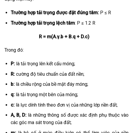
Trường hợp tải trọng được đặt đúng tâm:
P ≤ R
Trường hợp tải trọng lệch tâm
: P ≤ 1.2 R
R = m(A.γ.b + B.q + D.c)
Trong đó:
P:
là tải trọng lên kết cấu móng;
R:
cường độ tiêu chuẩn của đất nền;
b:
là chiều rộng của bề mặt đáy móng;
q:
là tải trọng một bên của móng;
c:
là lực dính tính theo đơn vị của những lớp nền đất;
A, B, D:
là những thông số được xác định phụ thuộc vào
các góc ma sát trong của đất;
m:
là hệ số ở mức điều kiện có thể làm việc của nền