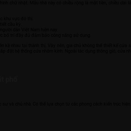
hình chữ nhật. Mẫu nhà này có chiều rộng là mặt tiền, chiều dài l
c khu vực đô thị.
iết cầu kỳ.
 người dân Việt Nam hiện nay.
ược bố trí đầy đủ đảm bảo công năng sử dụng.
ền kề nhau tại thành thị. Vậy nên, gia chủ không thể thiết kế cửa
lắp đặt hệ thống cửa nhôm kính. Ngoài tác dụng thông gió, cửa n
ặt phố
sư và chủ nhà. Có thể lựa chọn từ các phong cách kiến trúc hiện đ