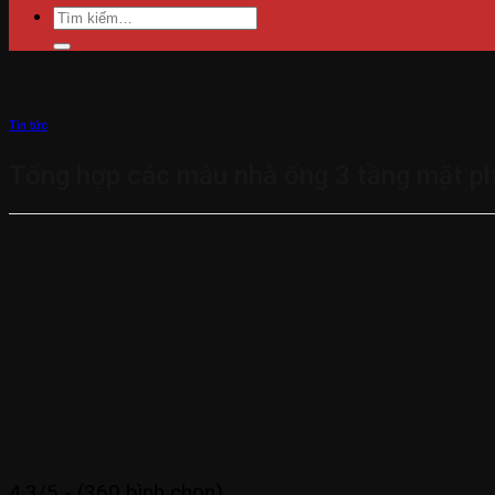
Tìm
kiếm:
Tin tức
Tổng hợp các mẫu nhà ống 3 tầng mặt p
4.3/5 - (360 bình chọn)