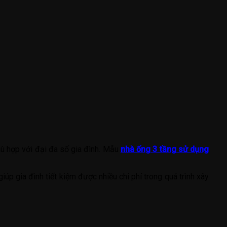
hù hợp với đại đa số gia đình. Mẫu
nhà ống 3 tầng sử dụng
iúp gia đình tiết kiệm được nhiều chi phí trong quá trình xây