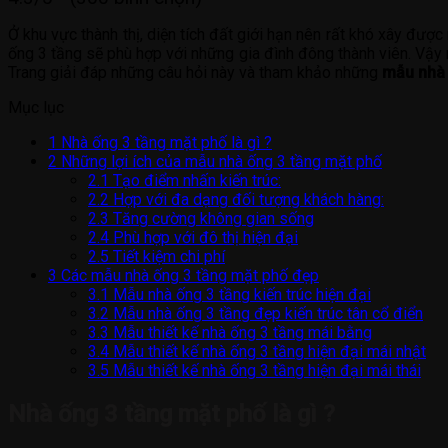
Ở khu vực thành thị, diện tích đất giới hạn nên rất khó xây được
ống 3 tầng sẽ phù hợp với những gia đình đông thành viên. Vậy n
Trang giải đáp những câu hỏi này và tham khảo những
mẫu nhà 
Mục lục
1
Nhà ống 3 tầng mặt phố là gì ?
2
Những lợi ích của mẫu nhà ống 3 tầng mặt phố
2.1
Tạo điểm nhấn kiến trúc:
2.2
Hợp với đa dạng đối tượng khách hàng:
2.3
Tăng cường không gian sống
2.4
Phù hợp với đô thị hiện đại
2.5
Tiết kiệm chi phí
3
Các mẫu nhà ống 3 tầng mặt phố đẹp
3.1
Mẫu nhà ống 3 tầng kiến trúc hiện đại
3.2
Mẫu nhà ống 3 tầng đẹp kiến trúc tân cổ điển
3.3
Mẫu thiết kế nhà ống 3 tầng mái bằng
3.4
Mẫu thiết kế nhà ống 3 tầng hiện đại mái nhật
3.5
Mẫu thiết kế nhà ống 3 tầng hiện đại mái thái
Nhà ống 3 tầng mặt phố là gì ?