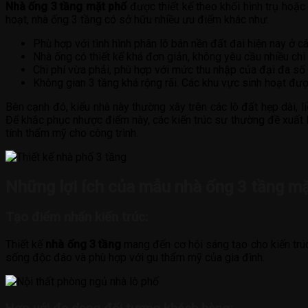
Nhà ống 3 tầng mặt phố
được thiết kế theo khối hình trụ hoặc 
hoạt, nhà ống 3 tầng có sở hữu nhiều ưu điểm khác như:
Phù hợp với tình hình phân lô bán nền đất đai hiện nay ở cá
Nhà ống có thiết kế khá đơn giản, không yêu cầu nhiều chi t
Chi phí vừa phải, phù hợp với mức thu nhập của đại đa số
Không gian 3 tầng khá rộng rãi. Các khu vực sinh hoạt đ
Bên cạnh đó, kiểu nhà này thường xây trên các lô đất hẹp dài, li
Để khắc phục nhược điểm này, các kiến trúc sư thường đề xuất 
tính thẩm mỹ cho công trình.
Những lợi ích của mẫu nhà ống 3 tầng m
Tạo điểm nhấn kiến trúc:
Thiết kế
nhà ống 3 tầng
mang đến cơ hội sáng tạo cho kiến trúc 
sống độc đáo và phù hợp với gu thẩm mỹ của gia đình.