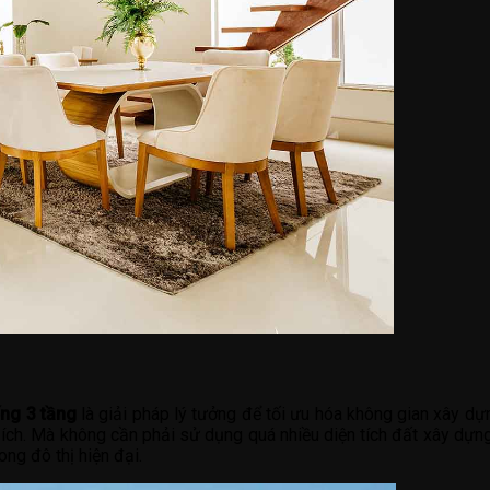
ng 3 tầng
là giải pháp lý tưởng để tối ưu hóa không gian xây dự
 ích. Mà không cần phải sử dụng quá nhiều diện tích đất xây dựng. 
ong đô thị hiện đại.