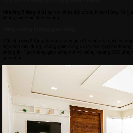
Hợp với đa dạng đối tượng khách hàng:
Nhà ống 3 tầng
phù hợp với nhiều đối tượng khách hàng. Từ gia 
phong cách thiết kế nhà ống.
Tăng cường không gian sống
Mẫu nhà ống 3 tầng tận dụng diện tích đất nhỏ một cách hiệu quả
diện tích xây dựng. Không gian sống được mở rộng mà không 
phòng ăn. Tạo không gian sống mở và thông thoáng. Các tầng t
gian sống.