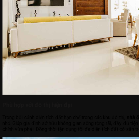
Phù hợp với đô thị hiện đại
Trong bối cảnh diện tích đất hạn chế trong các khu đô thị,
nhà ố
nhỏ. Giúp gia đình sở hữu không gian sống rộng rãi, đầy đủ tiện
chính vừa phải. Đồng thời tận dụng tối đa diện tích đất có sẵn tr