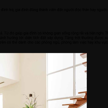
đình trẻ, gia đình đông thành viên đến người độc thân hay người 
. Từ đó giúp gia đình có không gian sống rộng rãi và tiện nghi. Th
ảnh hưởng tới diện tích đất xây dựng. Tầng trệt thường được 
rên có thể dành cho các phòng ngủ, phòng làm việc hay khu vực 