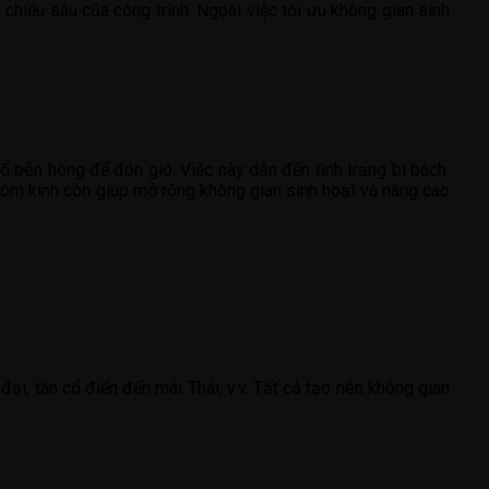
à chiều sâu của công trình. Ngoài việc tối ưu không gian sinh
 sổ bên hông để đón gió. Việc này dẫn đến tình trạng bí bách.
hôm kính còn giúp mở rộng không gian sinh hoạt và nâng cao
ại, tân cổ điển đến mái Thái, v.v. Tất cả tạo nên không gian