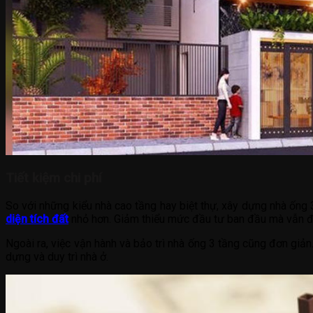
Tiết kiệm chi phí
So với những kiểu nhà cao tầng hay biệt thự, xây dựng nhà ống 
diện tích đất
nhỏ hơn. Giảm thiểu mức đầu tư ban đầu mà vẫn đả
Ngoài ra, việc vận hành và bảo trì nhà ống 3 tầng cũng đơn giản.
dựng và duy trì nhà ở.