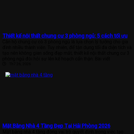
Thiết kế nội thất chung cư 3 phòng ngủ: 5 cách tối ưu
Căn hộ chung cư có 3 phòng ngủ là lựa chọn lý tưởng cho gia
đình nhiều thành viên. Tuy nhiên, để tận dụng tối đa diện tích và
tạo nên không gian sống đẹp mắt, thiết kế nội thất chung cư 3
phòng ngủ đòi hỏi sự lên kế hoạch cẩn thận. Bài viết
Th7 26, 2026
Mặt Bằng Nhà 4 Tầng Đẹp Tại Hải Phòng 2026
Mặt bằng nhà 4 tầng đóng vai trò quyết định trong việc tạo