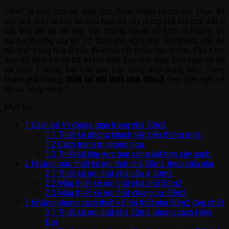
50m2 là một con số diện tích được nhiều người lựa chọn để
xây nhà. Đây là con số phù hợp để xây dựng nhà khi quỹ đất ở
các khu đô thị rất hẹp. Với những người có kinh tế không dư
dả, họ thường xây từ 1-2 tầng cho ngôi nhà. Tuy nhiên, vấn đề
nội thất trong nhà là vấn đề khiến rất nhiều người đau đầu. Làm
sao để thiết kế và bố trí nội thất sao cho đẹp, tiện nghi và tối
ưu nhất ? Trong bài viết này, hãy cùng Xây dựng Mộc Trang
khám phá những
thiết kế nội thất nhà 50m2
đẹp, tiện nghi và
tối ưu công năng
Mục lục
1
Cách bố trí không gian trong nhà 50m2
1.1
Thiết kế phòng khách liền bếp thông minh.
1.2
Cách trang trí phòng ngủ.
1.3
Thiết kế khu vực ban công kết hợp cây xanh.
2
Những mẫu thiết kế nội thất nhà 50m2 theo kiểu nhà
2.1
Thiết kế nội thất nhà cấp 4 50m2
2.2
Mẫu thiết kế nội thất nhà phố 50m2
2.3
Mẫu thiết kế nội thất chung cư 50m2
3
Những phong cách thiết kế nội thất nhà 50m2 đẹp nhất
3.1
Thiết kế nội thất nhà 50m2 phong cách Hiện
Đại