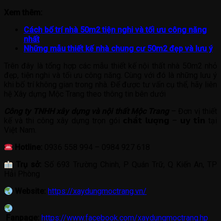
Xem thêm:
Cách bố trí nhà 50m2 tiện nghi và tối ưu công năng
nhất
Những mẫu thiết kế nhà chung cư 50m2 đẹp và lưu ý
Trên đây là tổng hợp các mẫu thiết kế nội thất nhà 50m2 nhỏ
đẹp, tiện nghi và tối ưu công năng. Cùng với đó là những lưu ý
khi bố trí không gian trong nhà. Để được tư vấn cụ thể, hãy liên
hệ Xây dựng Mộc Trang theo thông tin bên dưới
Công ty TNHH xây dựng và nội thất Mộc Trang
– Đơn vị thiết
kế và thi công xây dựng trọn gói 𝗰𝗵𝗮̂́𝘁 𝗹𝘂̛𝗼̛̣𝗻𝗴 – 𝘂𝘆 𝘁𝗶́𝗻 tại
Việt Nam.
Hotline:
0936 558 994 – 0984 927 618
Trụ sở:
Số 693 Trường Chinh, P Quán Trữ, Q Kiến An, TP
Hải Phòng
Website:
https://xaydungmoctrang.vn/
Fanpage:
https://www.facebook.com/xaydungmoctrang.hp