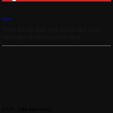
Tin tức
Thiết kế nội thất nhà 50m2 nhỏ đẹp,
tiện nghi và tối ưu công năng
3.1/5 - (386 bình chọn)