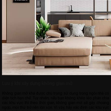
Lưu ý khi xây dựng không gian mở
Không gian mở khá được chú trọng sử dụng trong ngôi nhà có
diện tích hạn chế. Tuy nhiên, nếu bạn không khéo léo phân chia
các khu vực thì theo thời gian, không gian mở sẽ gây choáng
ngợp, mọi thứ trở nên lộn xộn. Vì vậy, hãy xác định các khu vực