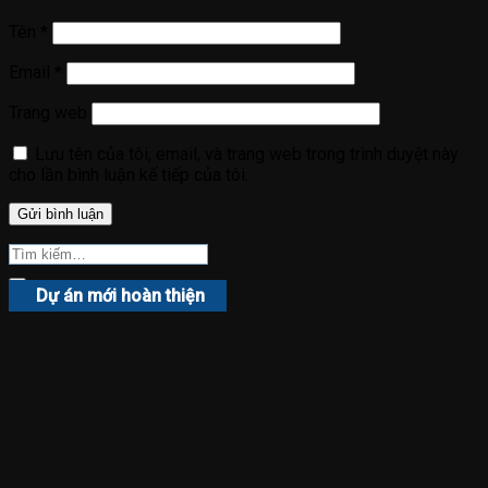
Tên
*
Email
*
Trang web
Lưu tên của tôi, email, và trang web trong trình duyệt này
cho lần bình luận kế tiếp của tôi.
Dự án mới hoàn thiện