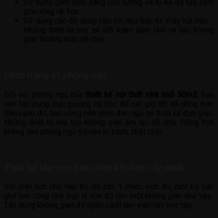
Sử dụng gam màu sáng cho tường và tủ kệ để tạo cảm
giác rộng rãi hơn.
Sử dụng các đồ dùng tiện ích như bếp từ, máy hút mùi…
Những thiêt bị này sẽ tiết kiệm diện tích và tạo không
gian thoáng mát, dễ chịu.
Cách trang trí phòng ngủ.
Đối với phòng ngủ của
thiết kế nội thất nhà nhỏ 50m2
, bạn
nên tận dụng loại giường có hộc để cất giữ đồ dễ dàng hơn.
Bên cạnh đó, bạn cũng nên chọn đèn ngủ có thiết kế đơn giản.
Những thiết bị này tạo không gian ấm áp, dễ chịu. Đồng thời
không làm phòng ngủ trở nên bí bách, chật chội.
Thiết kế khu vực ban công kết hợp cây xanh.
Với diện tích nhỏ hẹp thì chỉ cần 1 chiếc xích đu, một bộ bàn
ghế ban công nhỏ đẹp là vừa đủ cho một không gian như vậy.
Tận dụng không gian để ngắn cảnh làm việc hay học tập.