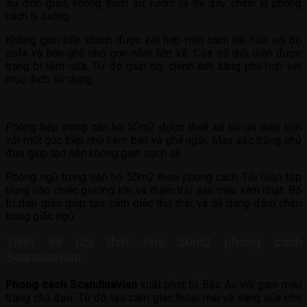
sự đơn giản, không thích sự rườm rà thì đây chính là phong
cách lý tưởng.
Không gian tiếp khách được kết hợp một cách hài hòa với bộ
sofa và bàn ghế nhỏ gọn nằm liền kề. Cửa sổ đối diện được
trang bị rèm cửa. Từ đó giúp tùy chỉnh ánh sáng phù hợp với
mục đích sử dụng.
Phòng bếp trong căn hộ 50m2 được thiết kế tối ưu diện tích
với một góc bếp nhỏ kèm bàn và ghế ngồi. Màu sắc trắng chủ
đạo giúp tạo nên không gian sạch sẽ.
Phòng ngủ trong căn hộ 50m2 theo phong cách Tối Giản tập
trung vào chiếc giường lớn và thảm trải sàn màu xám nhạt. Bố
trí đơn giản giúp tạo cảm giác thư thái và dễ dàng đắm chìm
trong giấc ngủ.
Thiết kế nội thất nhà 50m2 phong cách
Scandinavian
Phong cách Scandinavian
xuất phát từ Bắc Âu với gam màu
trắng chủ đạo. Từ đó tạo cảm giác thoải mái và sáng sủa cho