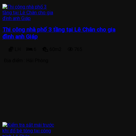
Thi công nhà phố 3 tầng tại Lê Chân cho gia
đình anh Giáp
LH
6
60m2
765
Địa điểm :
Hải Phòng