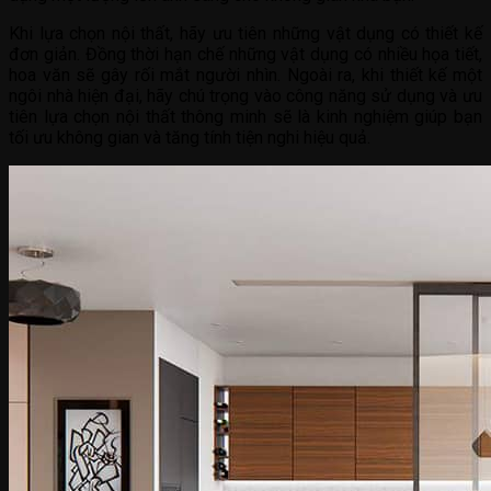
Khi lựa chọn nội thất, hãy ưu tiên những vật dụng có thiết kế
đơn giản. Đồng thời hạn chế những vật dụng có nhiều họa tiết,
hoa văn sẽ gây rối mắt người nhìn. Ngoài ra, khi thiết kế một
ngôi nhà hiện đại, hãy chú trọng vào công năng sử dụng và ưu
tiên lựa chọn nội thất thông minh sẽ là kinh nghiệm giúp bạn
tối ưu không gian và tăng tính tiện nghi hiệu quả.