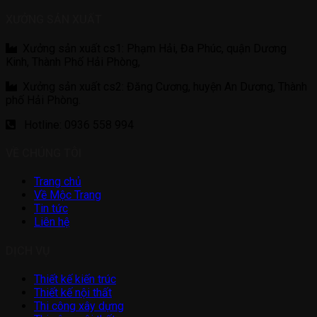
XƯỞNG SẢN XUẤT
Xưởng sản xuất cs1: Phạm Hải, Đa Phúc, quận Dương
Kinh, Thành Phố Hải Phòng,
Xưởng sản xuất cs2: Đăng Cương, huyện An Dương, Thành
phố Hải Phòng.
Hotline: 0936 558 994
VỀ CHÚNG TÔI
Trang chủ
Về Mộc Trang
Tin tức
Liên hệ
DỊCH VỤ
Thiết kế kiến trúc
Thiết kế nội thất
Thi công xây dựng