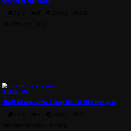
Đổi Cùng Anh Hùng
2.2 tỷ
8
200m2
872
Địa điểm :
Hải Phòng
Thiết kế nhà vườn 1 tầng tân cổ điển mái ngói
2.5 tỷ
6
250m2
701
Địa điểm :
Vĩnh Bảo- Hải Phòng