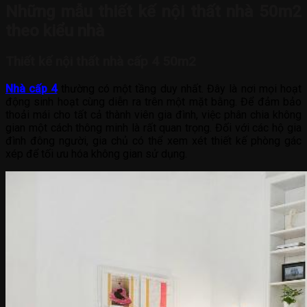
Những mẫu thiết kế nội thất nhà 50m2
theo kiểu nhà
Thiết kế nội thất nhà cấp 4 50m2
Nhà cấp 4
thường có một tầng duy nhất. Đây là nơi mọi hoạt
động sinh hoạt cùng diễn ra trên một mặt bằng. Để đảm bảo
thoải mái cho tất cả thành viên gia đình, việc phân chia không
gian một cách thông minh là rất quan trọng. Đối với các hộ gia
đình đông người, gia chủ có thể xem xét thiết kế phòng gác
xép để tối ưu hóa không gian sử dụng.