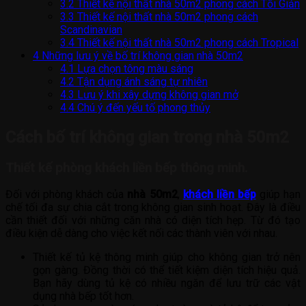
3.2
Thiết kế nội thất nhà 50m2 phong cách Tối Giản
3.3
Thiết kế nội thất nhà 50m2 phong cách
Scandinavian
3.4
Thiết kế nội thất nhà 50m2 phong cách Tropical
4
Những lưu ý về bố trí không gian nhà 50m2
4.1
Lựa chọn tông màu sáng
4.2
Tận dụng ánh sáng tự nhiên
4.3
Lưu ý khi xây dựng không gian mở
4.4
Chú ý đến yếu tố phong thủy
Cách bố trí không gian trong nhà 50m2
Thiết kế phòng khách liền bếp thông minh.
Đối với phòng khách của
nhà 50m2
,
khách liền bếp
giúp hạn
chế tối đa sự chia cắt trong không gian sinh hoạt. Đây là điều
cần thiết đối với những căn nhà có diện tích hẹp. Từ đó tạo
điều kiện dễ dàng cho việc kết nối các thành viên với nhau.
Thiết kế tủ kệ thông minh giúp cho không gian trở nên
gọn gàng. Đồng thời có thể tiết kiệm diện tích hiệu quả.
Bạn hãy dùng tủ kệ có nhiều ngăn để lưu trữ các vật
dụng nhà bếp tốt hơn.