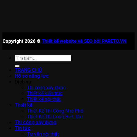
Copyright 2026 ©
Thiết kế website và SEO bởi PARETO.VN
Tìm
kiếm:
TRANG CHỦ
Hồ sơ năng lực
Dịch vụ
Thi công xây dựng
Thiết kế kiến trúc
Thiết kế nội thất
Thiết kế
Thiết Kế Thi Công Nhà Phố
Thiết Kế Thi Công Biệt Thự
Thi công xây dựng
Tin tức
Tư vấn nội thất