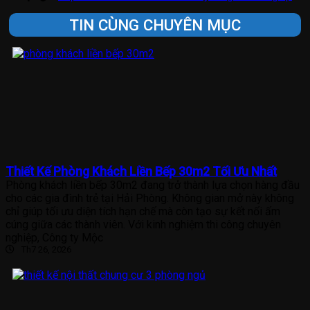
TIN CÙNG CHUYÊN MỤC
Thiết Kế Phòng Khách Liền Bếp 30m2 Tối Ưu Nhất
Phòng khách liền bếp 30m2 đang trở thành lựa chọn hàng đầu
cho các gia đình trẻ tại Hải Phòng. Không gian mở này không
chỉ giúp tối ưu diện tích hạn chế mà còn tạo sự kết nối ấm
cúng giữa các thành viên. Với kinh nghiệm thi công chuyên
nghiệp, Công ty Mộc
Th7 26, 2026