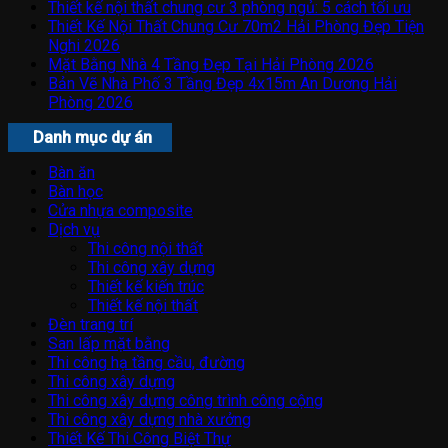
Thiết kế nội thất chung cư 3 phòng ngủ: 5 cách tối ưu
Thiết Kế Nội Thất Chung Cư 70m2 Hải Phòng Đẹp Tiện
Nghi 2026
Mặt Bằng Nhà 4 Tầng Đẹp Tại Hải Phòng 2026
Bản Vẽ Nhà Phố 3 Tầng Đẹp 4x15m An Dương Hải
Phòng 2026
Danh mục dự án
Bàn ăn
Bàn học
Cửa nhựa composite
Dịch vụ
Thi công nội thất
Thi công xây dựng
Thiết kế kiến trúc
Thiết kế nội thất
Đèn trang trí
San lấp mặt bằng
Thi công hạ tầng cầu, đường
Thi công xây dựng
Thi công xây dựng công trình công cộng
Thi công xây dựng nhà xưởng
Thiết Kế Thi Công Biệt Thự