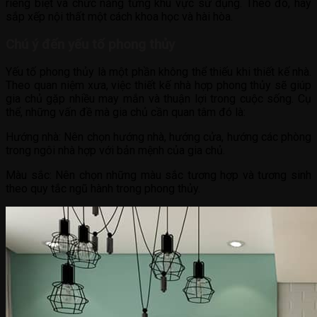
riêng biệt và chức năng từng khu vực sử dụng. Theo đó, hãy
sắp xếp nội thất một cách khoa học và hài hòa.
Chú ý đến yếu tố phong thủy
Yếu tố phong thủy là một phần không thể thiếu khi thiết kế nhà.
Theo quan niệm xưa, việc thiết kế nhà hợp phong thủy sẽ giúp
gia chủ gặp nhiều may mắn và thuận lợi trong cuộc sống. Cụ
thể, những vấn đề mà gia chủ cần quan tâm đó là:
Hướng nhà: Nên chọn hướng nhà, hướng cửa, hướng các phòng
trong ngôi nhà hợp với bản mệnh của gia chủ.
Màu sắc: Nên chọn những màu sắc tương hợp và tương sinh
theo quy tắc ngũ hành trong phong thủy.