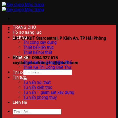
Bỏ
qua
nội
dung
TRANG CHỦ
Hồ sơ năng lực
Dịch vụ
Lk1-09 KĐT Starcentral, P Kiến An, TP Hải Phòng
Thi công xây dựng
Thiết kế kiến trúc
Thiết kế nội thất
Thiết kế
HOTLINE: 0984.927.618
Thiết Kế Thi Công Nhà Phố
xaydungmoctrang.hp@gmail.com
Thiết Kế Thi Công Biệt Thự
Tìm
Thi công xây dựng
kiếm:
Tin tức
Tư vấn nội thất
Tư vấn kiến trúc
Tư vấn – giám sát xây dựng
Tư vấn phong thuỷ
Liên Hệ
Tìm
kiếm: