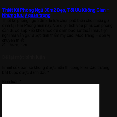
Thiết Kế Phòng Ngủ 30m2 Đẹp, Tối Ưu Không Gian –
Những lưu ý quan trọng
Thiết kế phòng ngủ 30m2 là lựa chọn phổ biến cho nhiều gia
đình tại Hải Phòng hiện nay. Với diện tích vừa phải, căn phòng
cần được sắp xếp khoa học để đảm bảo sự thoải mái, tiện
nghi mà vẫn giữ được tính thẩm mỹ cao. Mộc Trang – đơn vị
chuyên thiết
Th6 28, 2026
Để lại một bình luận
Email của bạn sẽ không được hiển thị công khai.
Các trường
bắt buộc được đánh dấu
*
Bình luận
*