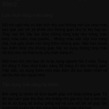
50m2
Lựa chọn tông màu sáng
Đối với ngôi nhà có diện tích nhỏ, bạn không nên lựa chọn màu
sắc quá sặc sỡ sẽ khiến cho không gian như bị thu hẹp lại.
Thay vào đó, hãy lựa chọn những tông màu như trắng, màu
kem, màu xám, màu pastel,… Những màu sắc này vừa trang
nhã, vừa góp phần mở rộng thêm không gian. Nếu bạn muốn
tạo điểm nhấn cho không gian, hãy sử dụng những tông màu
nổi bật cho nội thất hoặc phụ kiện trang trí.
Một mẹo nhỏ cho bạn đó là áp dụng nguyên tắc 3 màu. Trong
đó dùng 2 màu nhạt hoặc sáng để trang trí cho không gian.
Tiếp đến, sử dụng thêm một màu đậm để tạo điểm nhấn và
nét thu hút cho người nhìn
Tận dụng ánh sáng tự nhiên
Ánh sáng tự nhiên sẽ là bí quyết giúp mở rộng không gian. Từ
đó tạo cảm giác thư thái, nhẹ nhàng cho gia chủ. Gợi ý cho bạn
đó là sử dụng hệ thống giếng trời và cửa sổ lớn sẽ giúp tận
dụng một lượng lớn ánh sáng cho không gian nhà bạn.