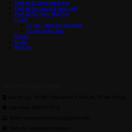
Thiết kế thi công khách sạn
Thiết kế thi công nhà hàng, café
Thiết Kế Thi Công Nhà Phố
Tin tức
Tư vấn - giám sát xây dựng
Tư vấn phong thuỷ
Tủ bếp
tư vấn
Vách tivi
XÂY DỰNG MỘC TRANG
Địa chỉ: Lk1-09 KĐT Starcentral, P Kiến An, TP Hải Phòng
Điện thoại: 0984.927.618
Email: xaydungmoctrang.hp@gmail.com
Website: xaydungmoctrang.vn