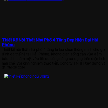
Thiết Kế Nội Thất Nhà Phố 4 Tầng Đẹp Hiện Đại Hải
Phòng
Thiết kế nội thất nhà phố 4 tầng là lựa chọn thông minh cho gia
đình đa thế hệ tại Hải Phòng. Không gian sống cần vừa đảm
bảo tính thẩm mỹ, vừa tối ưu công năng sử dụng trên diện tích
hạn chế. Với kinh nghiệm thực tiễn, Công ty TNHH Xây dựng và
Th6 28, 2026