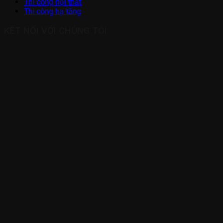
Thi công nội thất
Thi công hạ tầng
KẾT NỐI VỚI CHÚNG TÔI