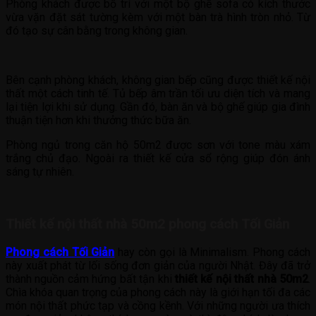
Phòng khách được bố trí với một bộ ghế sofa có kích thước
vừa vặn đặt sát tường kèm với một bàn trà hình tròn nhỏ. Từ
đó tạo sự cân bằng trong không gian.
Bên cạnh phòng khách, không gian bếp cũng được thiết kế nội
thất một cách tinh tế. Tủ bếp âm trần tối ưu diện tích và mang
lại tiện lợi khi sử dụng. Gần đó, bàn ăn và bộ ghế giúp gia đình
thuận tiện hơn khi thưởng thức bữa ăn.
Phòng ngủ trong căn hộ 50m2 được sơn với tone màu xám
trắng chủ đạo. Ngoài ra thiết kế cửa sổ rộng giúp đón ánh
sáng tự nhiên.
Thiết kế nội thất nhà 50m2 phong cách Tối Giản
Phong cách Tối Giản
hay còn gọi là Minimalism. Phong cách
này xuất phát từ lối sống đơn giản của người Nhật. Đây đã trở
thành nguồn cảm hứng bất tận khi
thiết kế nội thất nhà 50m2
.
Chìa khóa quan trọng của phong cách này là giới hạn tối đa các
món nội thất phức tạp và cồng kềnh. Với những người ưa thích