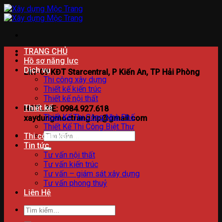
Bỏ
qua
nội
dung
TRANG CHỦ
Hồ sơ năng lực
Dịch vụ
Lk1-09 KĐT Starcentral, P Kiến An, TP Hải Phòng
Thi công xây dựng
Thiết kế kiến trúc
Thiết kế nội thất
Thiết kế
HOTLINE: 0984.927.618
Thiết Kế Thi Công Nhà Phố
xaydungmoctrang.hp@gmail.com
Thiết Kế Thi Công Biệt Thự
Tìm
Thi công xây dựng
kiếm:
Tin tức
Tư vấn nội thất
Tư vấn kiến trúc
Tư vấn – giám sát xây dựng
Tư vấn phong thuỷ
Liên Hệ
Tìm
kiếm: