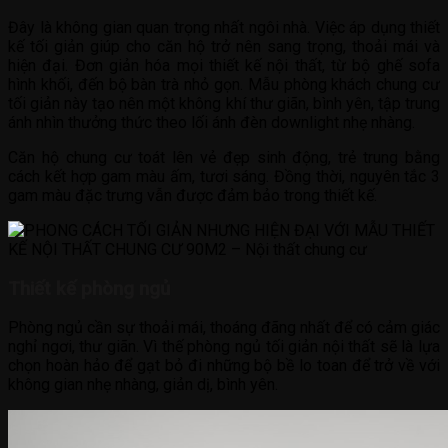
Đây là không gian quan trọng nhất ngôi nhà. Việc áp dụng thiết
kế tối giản giúp cho căn hộ trở nên sang trọng, thoải mái và
hiện đại. Đơn giản hóa mọi thiết kế nội thất, từ bộ ghế sofa
hình khối, đến bộ bàn trà nhỏ gọn. Mẫu phòng khách chung cư
tối giản này tạo nên một không khí thư giãn, bình yên, tập trung
ánh nhìn thưởng thức theo lối ánh đèn downlight nhẹ nhàng.
Căn hộ chung cư toát lên vẻ đẹp sinh động, trẻ trung bằng
cách kết hợp gam màu ấm, tươi sáng. Đồng thời, nguyên tắc 3
gam màu đặc trưng vẫn được đảm bảo trong thiết kế.
Thiết kế phòng ngủ
Phòng ngủ cần sự thoải mái, thoáng đãng nhất để có cảm giác
nghỉ ngơi, thư giãn. Vì thế phòng ngủ tối giản nội thất sẽ là lựa
chọn hoàn hảo để gạt bỏ đi những bộ bề lo toan để trở về với
không gian nhẹ nhàng, giản dị, bình yên.