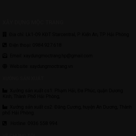
XÂY DỰNG MỘC TRANG
Địa chỉ: Lk1-09 KĐT Starcentral, P Kiến An, TP Hải Phòng
Điện thoại: 0984.927.618
Email: xaydungmoctrang.hp@gmail.com
Website: xaydungmoctrang.vn
XƯỞNG SẢN XUẤT
Xưởng sản xuất cs1: Phạm Hải, Đa Phúc, quận Dương
Kinh, Thành Phố Hải Phòng,
Xưởng sản xuất cs2: Đăng Cương, huyện An Dương, Thành
phố Hải Phòng.
Hotline: 0936 558 994
VỀ CHÚNG TÔI