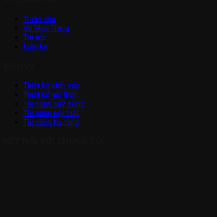
Trang chủ
Về Mộc Trang
Tin tức
Liên hệ
DỊCH VỤ
Thiết kế kiến trúc
Thiết kế nội thất
Thi công xây dựng
Thi công nội thất
Thi công hạ tầng
KẾT NỐI VỚI CHÚNG TÔI