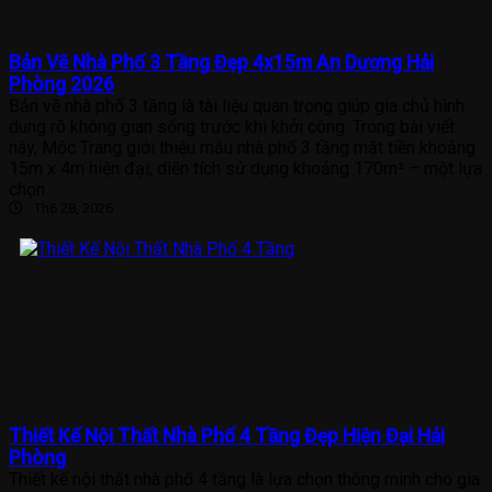
Bản Vẽ Nhà Phố 3 Tầng Đẹp 4x15m An Dương Hải
Phòng 2026
Bản vẽ nhà phố 3 tầng là tài liệu quan trọng giúp gia chủ hình
dung rõ không gian sống trước khi khởi công. Trong bài viết
này, Mộc Trang giới thiệu mẫu nhà phố 3 tầng mặt tiền khoảng
15m x 4m hiện đại, diện tích sử dụng khoảng 170m² – một lựa
chọn
Th6 28, 2026
Thiết Kế Nội Thất Nhà Phố 4 Tầng Đẹp Hiện Đại Hải
Phòng
Thiết kế nội thất nhà phố 4 tầng là lựa chọn thông minh cho gia