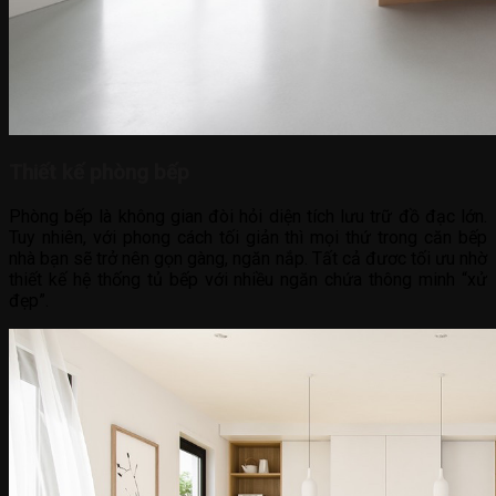
Thiết kế phòng bếp
Phòng bếp là không gian đòi hỏi diện tích lưu trữ đồ đạc lớn.
Tuy nhiên, với phong cách tối giản thì mọi thứ trong căn bếp
nhà bạn sẽ trở nên gọn gàng, ngăn nắp. Tất cả đươc tối ưu nhờ
thiết kế hệ thống tủ bếp với nhiều ngăn chứa thông minh “xử
đẹp”.