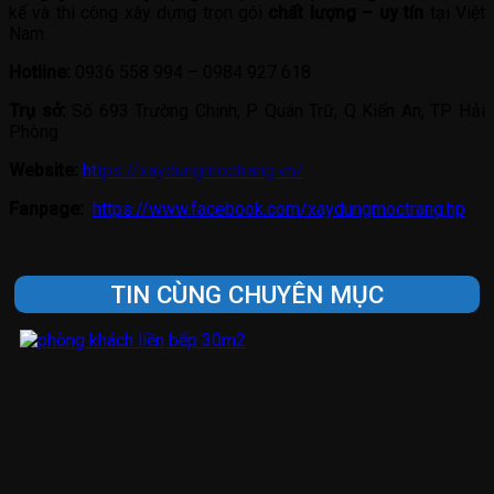
kế và thi công xây dựng trọn gói
chất lượng – uy tín
tại Việt
Nam.
Hotline:
0936 558 994 – 0984 927 618
Trụ sở:
Số 693 Trường Chinh, P Quán Trữ, Q Kiến An, TP Hải
Phòng
Website:
ht
tps://xaydungmoctrang.vn/
Fanpage:
https://www.facebook.com/xaydungmoctrang.hp
TIN CÙNG CHUYÊN MỤC