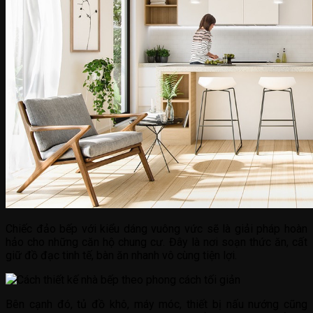
Chiếc đảo bếp với kiểu dáng vuông vức sẽ là giải pháp hoàn
hảo cho những căn hộ chung cư. Đây là nơi soạn thức ăn, cất
giữ đồ đạc tinh tế, bàn ăn nhanh vô cùng tiện lợi.
Bên cạnh đó, tủ đồ khô, máy móc, thiết bị nấu nướng cũng