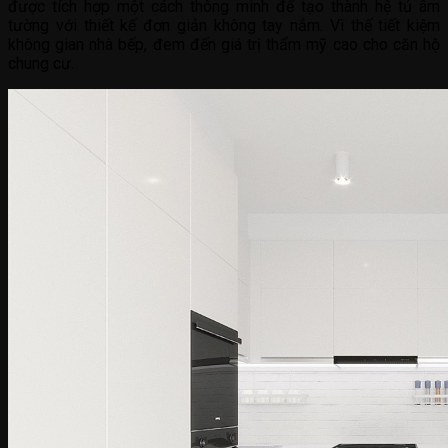
được tích hợp một cách thông minh để tạo thành hệ tủ âm
tường với thiết kế đơn giản không tay nắm. Vì thế tiết kiệm
không gian nhà bếp, đem đến giá trị thẩm mỹ cao cho căn hộ
chung cư.