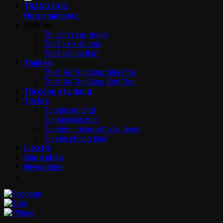
TRANG CHỦ
Hồ sơ năng lực
Dịch vụ
Thi công xây dựng
Thiết kế kiến trúc
Thiết kế nội thất
Thiết kế
Thiết Kế Thi Công Nhà Phố
Thiết Kế Thi Công Biệt Thự
Thi công xây dựng
Tin tức
Tư vấn nội thất
Tư vấn kiến trúc
Tư vấn – giám sát xây dựng
Tư vấn phong thuỷ
Liên Hệ
Đăng nhập
Newsletter