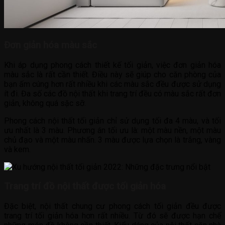
Đơn giản hóa màu sắc
Khi áp dụng phong cách thiết kế tối giản, việc đơn giản hóa
màu sắc là rất cần thiết. Điều này sẽ giúp cho căn phòng của
bạn ấm cúng hơn rất nhiều khi các màu sắc đều được sử dụng
ít đi. Đa số các đồ nội thất khi trang trí đều có màu sắc rất đơn
giản, không quá sặc sỡ.
Phong cách nội thất tối giản chỉ sử dụng tối đa 4 màu, và tối
ưu nhất là 3 màu. Phương án tối ưu là: một màu nền, một màu
chủ đạo và một màu nhấn. 3 màu được lựa chọn là trắng, vàng
và kem.
Trang trí đồ nội thất được tối giản hóa
Đặc biệt, nội thất chung cư phong cách tối giản đều được
trang trí tối giản hóa hơn rất nhiều. Từ đó sẽ được hạn chế