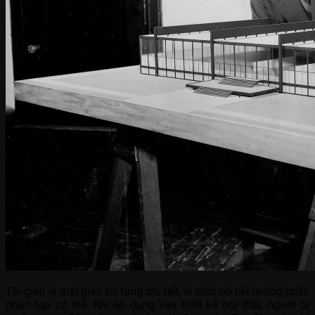
Tối giản là đơn giản tới từng chi tiết, là lược bỏ hết những phần
phức tạp có thể. Khi áp dụng vào thiết kế nội thất, người ta