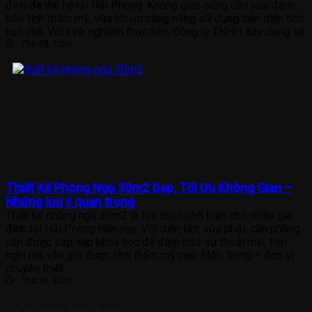
đình đa thế hệ tại Hải Phòng. Không gian sống cần vừa đảm
bảo tính thẩm mỹ, vừa tối ưu công năng sử dụng trên diện tích
hạn chế. Với kinh nghiệm thực tiễn, Công ty TNHH Xây dựng và
Th6 28, 2026
Thiết Kế Phòng Ngủ 30m2 Đẹp, Tối Ưu Không Gian –
Những lưu ý quan trọng
Thiết kế phòng ngủ 30m2 là lựa chọn phổ biến cho nhiều gia
đình tại Hải Phòng hiện nay. Với diện tích vừa phải, căn phòng
cần được sắp xếp khoa học để đảm bảo sự thoải mái, tiện
nghi mà vẫn giữ được tính thẩm mỹ cao. Mộc Trang – đơn vị
chuyên thiết
Th6 28, 2026