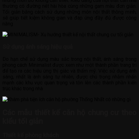
những món đồ không cần thiết. Kiểu dáng của nội thất căn nhà
thường có đường nét hài hòa cùng những gam màu đơn giản.
Tối giản bằng cách sử dụng những món nội thất thông minh,
sẽ giúp tiết kiệm không gian và đáp ứng đầy đủ được công
năng
Sử dụng ánh sáng hiệu quả
Do hạn chế sử dụng màu sắc trong nội thất, ánh sáng trong
phong cách Minimalist được xem như một thành phần trang trí
để tạo ra các hiệu ứng thị giác và thẩm mỹ. Việc sử dụng ánh
sáng, nhất là ánh sáng tự nhiên, được chú trọng nhằm nhấn
mạnh các khu vực quan trọng và tôn lên các thành phần kiến
trúc khác trong nhà
Các mẫu thiết kế căn hộ chung cư theo
kiểu tối giản
Thiết kế phòng khách