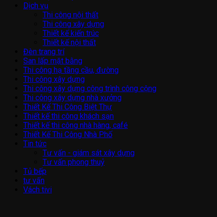
Dịch vụ
Thi công nội thất
Thi công xây dựng
Thiết kế kiến trúc
Thiết kế nội thất
Đèn trang trí
San lấp mặt bằng
Thi công hạ tầng cầu, đường
Thi công xây dựng
Thi công xây dựng công trình công cộng
Thi công xây dựng nhà xưởng
Thiết Kế Thi Công Biệt Thự
Thiết kế thi công khách sạn
Thiết kế thi công nhà hàng, café
Thiết Kế Thi Công Nhà Phố
Tin tức
Tư vấn - giám sát xây dựng
Tư vấn phong thuỷ
Tủ bếp
tư vấn
Vách tivi