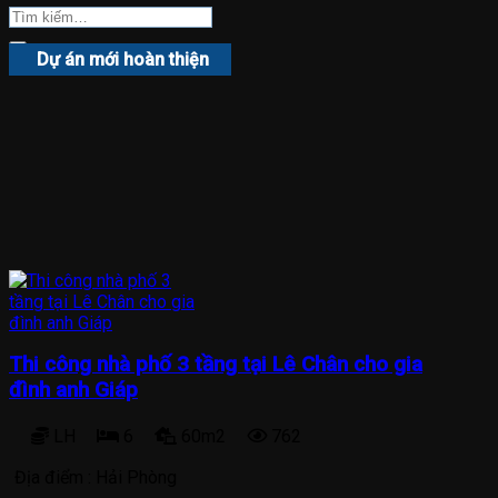
Dự án mới hoàn thiện
Thi công nhà phố 3 tầng tại Lê Chân cho gia
đình anh Giáp
LH
6
60m2
762
Địa điểm :
Hải Phòng