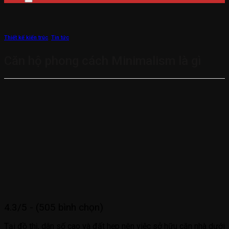
Thiết kế kiến trúc
,
Tin tức
Căn hộ phong cách Minimalism là gì
4.3/5 - (505 bình chọn)
Tại đồ thị, dân số cao và đất hẹp nên việc sở hữu căn nhà dưới