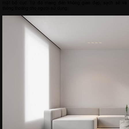
mặt bố cục. Từ đó mang đến không gian đẹp, sạch sẽ và
thông thoáng cho người sử dụng.