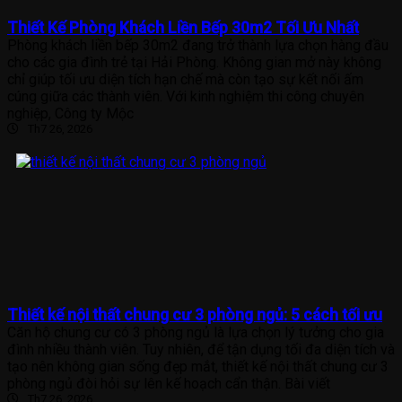
Thiết Kế Phòng Khách Liền Bếp 30m2 Tối Ưu Nhất
Phòng khách liền bếp 30m2 đang trở thành lựa chọn hàng đầu
cho các gia đình trẻ tại Hải Phòng. Không gian mở này không
chỉ giúp tối ưu diện tích hạn chế mà còn tạo sự kết nối ấm
cúng giữa các thành viên. Với kinh nghiệm thi công chuyên
nghiệp, Công ty Mộc
Th7 26, 2026
Thiết kế nội thất chung cư 3 phòng ngủ: 5 cách tối ưu
Căn hộ chung cư có 3 phòng ngủ là lựa chọn lý tưởng cho gia
đình nhiều thành viên. Tuy nhiên, để tận dụng tối đa diện tích và
tạo nên không gian sống đẹp mắt, thiết kế nội thất chung cư 3
phòng ngủ đòi hỏi sự lên kế hoạch cẩn thận. Bài viết
Th7 26, 2026