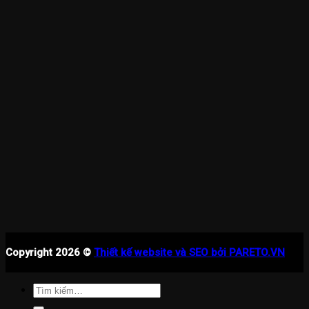
Copyright 2026 ©
Thiết kế website và SEO bởi PARETO.VN
Tìm
kiếm: