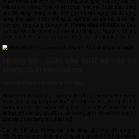
muốn mang đến một sự thoải mái, đơn giản. Tại đây, các chi
tiết cầu kỳ, những thiết kế phức tạp màu mè được thay bằng
các đồ dùng thông minh, nhỏ gọn và tận dụng tối đa công
năng. Đơn giản ở đây không có nghĩa là sơ sài mà là tối tân,
tiện nghi, ứng dụng thông minh.
Phong cách nội thất
này thực
sự hợp với diện tích nhà ở nhỏ như chung cư. Ngoài ra, phong
cách này thích hợp với sự tự do, thoải mái, không muốn gò bó.
Những đặc điểm của thiết kế căn hộ
phong cách Minimalism
Less is More ( Ít hơn là tốt hơn )
Ngay từ khẩu hiệu của phong cách rất rõ, phong cách này chú
trọng đến công năng của thiết kế. Chính vì thế, những chi tiết
rườm rà sẽ bị lược bỏ và chỉ giữ lại đồ cần thiết. Việc hạn chế
những chi tiết này sẽ tối ưu về không gian. Vì thế mà căn hộ
của bạn được tăng tính thẩm mỹ
Các chi tiết như: đường nét, kiểu dáng, các món đồ trang trí
đều được tối gainr. Điều này cũng sẽ giúp căn hộ thống nhất về