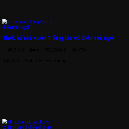
Thiết kế nhà vườn 1 tầng tân cổ điển mái ngói
2.5 tỷ
6
250m2
700
Địa điểm :
Vĩnh Bảo- Hải Phòng