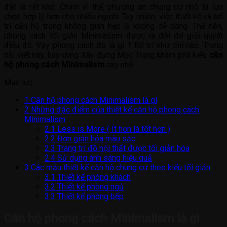
đất là rất khó. Chính vì thế, phương án chung cư nhỏ là lựa
chọn hợp lý hơn cho nhiều người. Tuy nhiên, việc thiết kế và bố
trí căn hộ trong không gian hẹp là không dễ dàng. Thế nên,
phong cách tối giản Minimalism được ra đời để giải quyết
điều đó. Vậy phong cách đó là gi ? Bố trí như thế nào. Trong
bài viết này, hãy cùng Xây dựng Mộc Trang khám phá kiểu
căn
hộ phong cách Minimalism
này nhé.
Mục lục
1
Căn hộ phong cách Minimalism là gì
2
Những đặc điểm của thiết kế căn hộ phong cách
Minimalism
2.1
Less is More ( Ít hơn là tốt hơn )
2.2
Đơn giản hóa màu sắc
2.3
Trang trí đồ nội thất được tối giản hóa
2.4
Sử dụng ánh sáng hiệu quả
3
Các mẫu thiết kế căn hộ chung cư theo kiểu tối giản
3.1
Thiết kế phòng khách
3.2
Thiết kế phòng ngủ
3.3
Thiết kế phòng bếp
Căn hộ phong cách Minimalism là gì