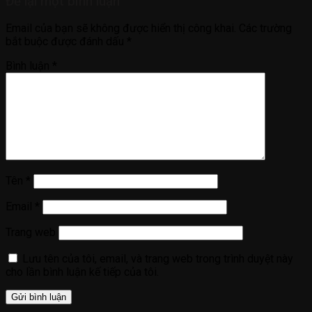
Để lại một bình luận
Email của bạn sẽ không được hiển thị công khai.
Các trường
bắt buộc được đánh dấu
*
Bình luận
*
Tên
*
Email
*
Trang web
Lưu tên của tôi, email, và trang web trong trình duyệt này
cho lần bình luận kế tiếp của tôi.