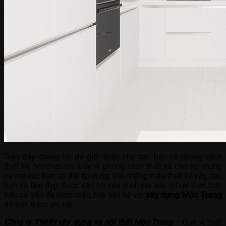
Trên đây chúng tôi đã giới thiệu cho các bạn về phong cách
thiết kế Minimalism. Đây là phong cách thiết kế căn hộ chung
cư mà các bạn có thể áp dụng. Với những mẫu thiết kế này, các
bạn sẽ làm đẹp được căn hộ của mình mà vẫn tối ưu diện tích.
Nếu có vấn đề khúc mắc, hãy liên hệ với
xây dựng Mộc Trang
để biết thêm chi tiết
Công ty TNHH xây dựng và nội thất Mộc Trang
– Đơn vị thiết