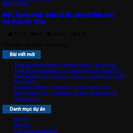
Mộc Trang hoàn thiện tổ ấm tân cổ điển cho
gia đình chị Thúy
1.8 tỷ
8
80m2
679
Địa điểm :
Lê Chân - Hải Phòng
Bài viết mới
Thiết Kế Phòng Khách Liền Bếp 30m2 Tối Ưu Nhất
Thiết kế nội thất chung cư 3 phòng ngủ: 5 cách tối ưu
Thiết Kế Nội Thất Chung Cư 70m2 Hải Phòng Đẹp Tiện
Nghi 2026
Mặt Bằng Nhà 4 Tầng Đẹp Tại Hải Phòng 2026
Bản Vẽ Nhà Phố 3 Tầng Đẹp 4x15m An Dương Hải
Phòng 2026
Danh mục dự án
Bàn ăn
Bàn học
Cửa nhựa composite