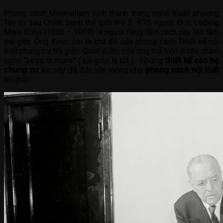
Phong cách Minimalism hình thành trong nghệ thuật phương
Tây từ sau Chiến tranh thế giới thứ 2. KTS người Đức Ludwig
Mies Rohe (1886 – 1969) là người nâng tầm cách này lên tầm
thế giới. Ông được coi là cha đẻ của phong cách Thiết kế nội
thất chung cư tối giản. Quan điểm của ông thể hiện ở câu châm
ngôn “Less is more” ( tối giản là tốt ). Những
thiết kế căn hộ
chung cư
lúc này đã đặt nền móng cho
phong cách nội thất
tối giản.