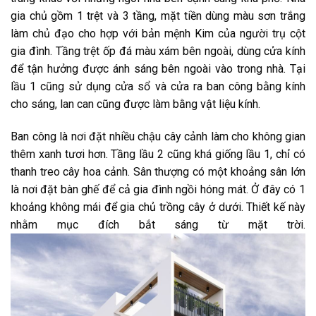
gia chủ gồm 1 trệt và 3 tầng, mặt tiền dùng màu sơn trắng
làm chủ đạo cho hợp với bản mệnh Kim của người trụ cột
gia đình. Tầng trệt ốp đá màu xám bên ngoài, dùng cửa kính
để tận hưởng được ánh sáng bên ngoài vào trong nhà. Tại
lầu 1 cũng sử dụng cửa sổ và cửa ra ban công bằng kính
cho sáng, lan can cũng được làm bằng vật liệu kính.
Ban công là nơi đặt nhiều chậu cây cảnh làm cho không gian
thêm xanh tươi hơn. Tầng lầu 2 cũng khá giống lầu 1, chỉ có
thanh treo cây hoa cảnh. Sân thượng có một khoảng sân lớn
là nơi đặt bàn ghế để cả gia đình ngồi hóng mát. Ở đây có 1
khoảng không mái để gia chủ trồng cây ở dưới. Thiết kế này
nhằm mục đích bắt sáng từ mặt trời.