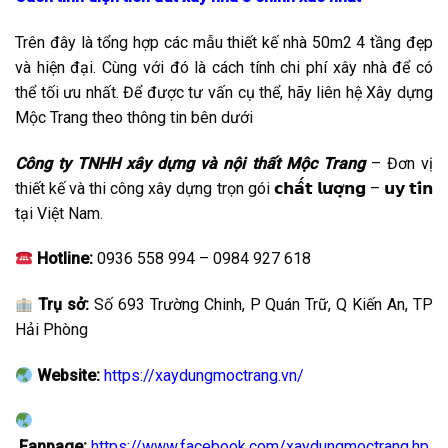
Trên đây là tổng hợp các mẫu thiết kế nhà 50m2 4 tầng đẹp
và hiện đại. Cùng với đó là cách tính chi phí xây nhà để có
thể tối ưu nhất. Để được tư vấn cụ thể, hãy liên hệ Xây dựng
Mộc Trang theo thông tin bên dưới
Công ty TNHH xây dựng và nội thất Mộc Trang
– Đơn vị
thiết kế và thi công xây dựng trọn gói 𝗰𝗵𝗮̂́𝘁 𝗹𝘂̛𝗼̛̣𝗻𝗴 – 𝘂𝘆 𝘁𝗶́𝗻
tại Việt Nam.
Hotline:
0936 558 994 – 0984 927 618
Trụ sở:
Số 693 Trường Chinh, P Quán Trữ, Q Kiến An, TP
Hải Phòng
Website:
https://xaydungmoctrang.vn/
Fanpage:
https://www.facebook.com/xaydungmoctrang.hp