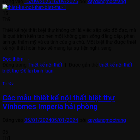
Đăng vào
15/09/2025
16/09/2025
bởi
xaydungmoctrang
15
Th9
Thiết kế nội thất biệt thự không chỉ là việc sắp xếp đồ đạc, mà
là quá trình kiến tạo nên một không gian sống đẳng cấp, phản
ánh gu thẩm mỹ và cá tính của gia chủ. Một biệt thự được thiết
kế nội thất hoàn hảo sẽ mang lại sự tiện nghi, sang
Đọc thêm
→
Đăng trong
Thiết kế nội thất
|
Được gắn thẻ
thiết kế nội thất
biệt thự
Để lại bình luận
Tin tức
Các mẫu thiết kế nội thất biệt thự
Vinhomes Imperia hải phòng
Đăng vào
05/01/2024
05/01/2024
bởi
xaydungmoctrang
05
Th1