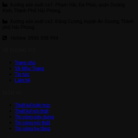
Xưởng sản xuất cs1: Phạm Hải, Đa Phúc, quận Dương
Kinh, Thành Phố Hải Phòng,
Xưởng sản xuất cs2: Đăng Cương, huyện An Dương, Thành
phố Hải Phòng.
Hotline: 0936 558 994
VỀ CHÚNG TÔI
Trang chủ
Về Mộc Trang
Tin tức
Liên hệ
DỊCH VỤ
Thiết kế kiến trúc
Thiết kế nội thất
Thi công xây dựng
Thi công nội thất
Thi công hạ tầng