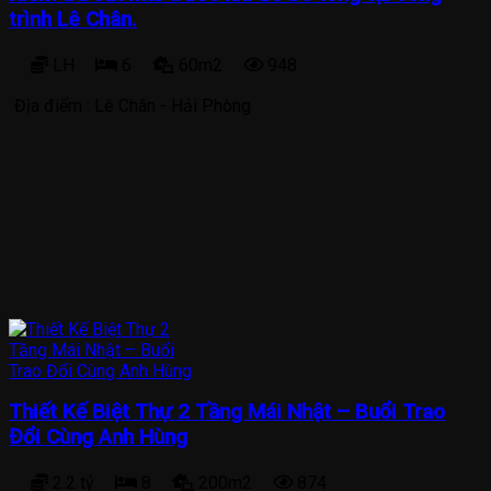
trình Lê Chân.
LH
6
60m2
948
Địa điểm :
Lê Chân - Hải Phòng
Thiết Kế Biệt Thự 2 Tầng Mái Nhật – Buổi Trao
Đổi Cùng Anh Hùng
2.2 tỷ
8
200m2
874