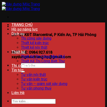
Bỏ
qua
nội
dung
TRANG CHỦ
Hồ sơ năng lực
Dịch vụ
Lk1-09 KĐT Starcentral, P Kiến An, TP Hải Phòng
Thi công xây dựng
Thiết kế kiến trúc
Thiết kế nội thất
Thiết kế
HOTLINE: 0984.927.618
Thiết Kế Thi Công Nhà Phố
xaydungmoctrang.hp@gmail.com
Thiết Kế Thi Công Biệt Thự
Tìm
Thi công xây dựng
kiếm:
Tin tức
Tư vấn nội thất
Tư vấn kiến trúc
Tư vấn – giám sát xây dựng
Tư vấn phong thuỷ
Liên Hệ
Tìm
kiếm: