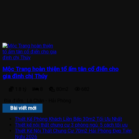
Mộc Trang hoàn thiện tổ ấm tân cổ điển cho
gia đình chị Thúy
1.8 tỷ
8
80m2
682
Địa điểm :
Lê Chân - Hải Phòng
Bài viết mới
Thiết Kế Phòng Khách Liền Bếp 30m2 Tối Ưu Nhất
Thiết kế nội thất chung cư 3 phòng ngủ: 5 cách tối ưu
Thiết Kế Nội Thất Chung Cư 70m2 Hải Phòng Đẹp Tiện
Nghi 2026