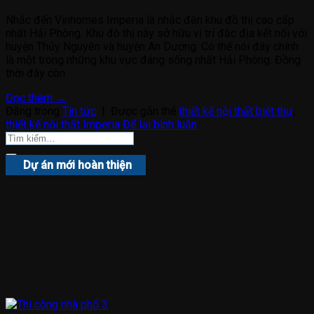
Nhắc đến Vinhomes Imperia là nhắc đên khu đồ thị cao cấp
nhất Hải Phòng. Khu đô thị này sở hữu vị trí đắc địa kết nối với
huyện Thủy Nguyên và huyện An Dương. Có thể nói đây chính
là một trong những khu vực đáng sống nhất Hải Phòng. Đồng
thời đây còn
Đọc thêm
→
Đăng trong
Tin tức
|
Được gắn thẻ
thiết kế nội thất biệt thự
,
thiết kế nội thất Imperia
Để lại bình luận
Dự án mới hoàn thiện