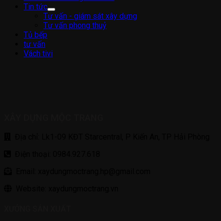
Tin tức
Tư vấn - giám sát xây dựng
Tư vấn phong thuỷ
Tủ bếp
tư vấn
Vách tivi
XÂY DỰNG MỘC TRANG
Địa chỉ: Lk1-09 KĐT Starcentral, P Kiến An, TP Hải Phòng
Điện thoại: 0984.927.618
Email: xaydungmoctrang.hp@gmail.com
Website: xaydungmoctrang.vn
XƯỞNG SẢN XUẤT