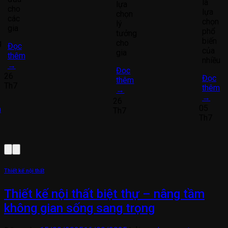
là
lựa
cho
lựa
i
chọn
các
chọn
lý
gia
phổ
n
tưởng
biến
g
cho
Đọc
của
gia
thêm
nhiều
→
Đọc
26
Đọc
thêm
Th7
thêm
→
→
26
05
m
Th7
Th7
Thiết kế nội thất
Thiết kế nội thất biệt thự – nâng tầm
không gian sống sang trọng