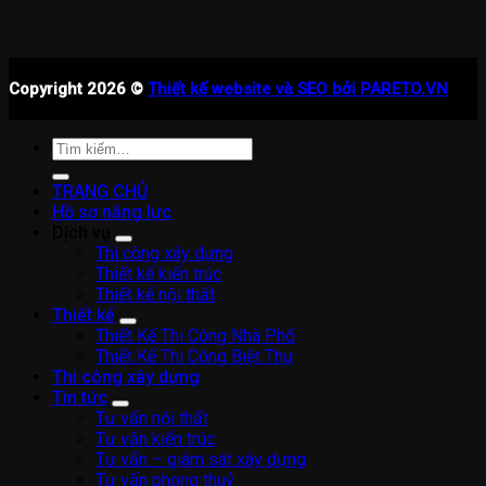
Copyright 2026 ©
Thiết kế website và SEO bởi PARETO.VN
Tìm
kiếm:
TRANG CHỦ
Hồ sơ năng lực
Dịch vụ
Thi công xây dựng
Thiết kế kiến trúc
Thiết kế nội thất
Thiết kế
Thiết Kế Thi Công Nhà Phố
Thiết Kế Thi Công Biệt Thự
Thi công xây dựng
Tin tức
Tư vấn nội thất
Tư vấn kiến trúc
Tư vấn – giám sát xây dựng
Tư vấn phong thuỷ