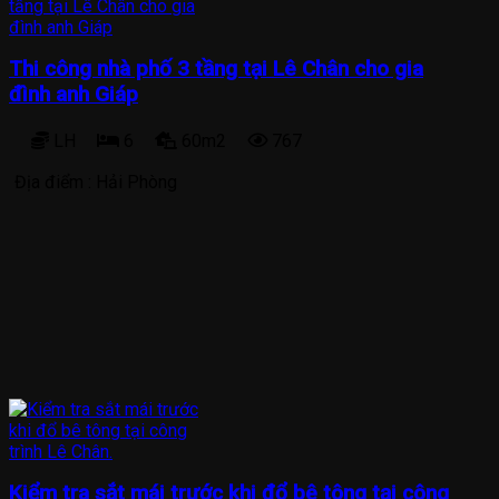
Thi công nhà phố 3 tầng tại Lê Chân cho gia
đình anh Giáp
LH
6
60m2
767
Địa điểm :
Hải Phòng
Kiểm tra sắt mái trước khi đổ bê tông tại công