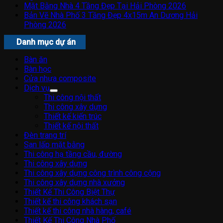
Mặt Bằng Nhà 4 Tầng Đẹp Tại Hải Phòng 2026
Bản Vẽ Nhà Phố 3 Tầng Đẹp 4x15m An Dương Hải
Phòng 2026
Danh mục dự án
Bàn ăn
Bàn học
Cửa nhựa composite
Dịch vụ
Thi công nội thất
Thi công xây dựng
Thiết kế kiến trúc
Thiết kế nội thất
Đèn trang trí
San lấp mặt bằng
Thi công hạ tầng cầu, đường
Thi công xây dựng
Thi công xây dựng công trình công cộng
Thi công xây dựng nhà xưởng
Thiết Kế Thi Công Biệt Thự
Thiết kế thi công khách sạn
Thiết kế thi công nhà hàng, café
Thiết Kế Thi Công Nhà Phố