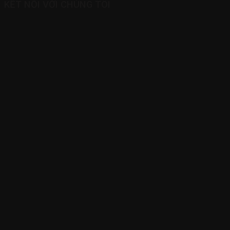
KẾT NỐI VỚI CHÚNG TÔI