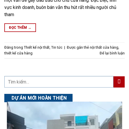
một vấn đề gây đau đầu cho chủ cửa hàng. Đặc biệt, lĩnh
vực kinh doanh, buôn bán vẫn thu hút rất nhiều người chủ
tham
ĐỌC THÊM
→
Đăng trong
Thiết kế nội thất
,
Tin tức
|
Được gắn thẻ
nội thất cửa hàng
,
thiết kế cửa hàng
Để lại bình luận
DỰ ÁN MỚI HOÀN THIỆN