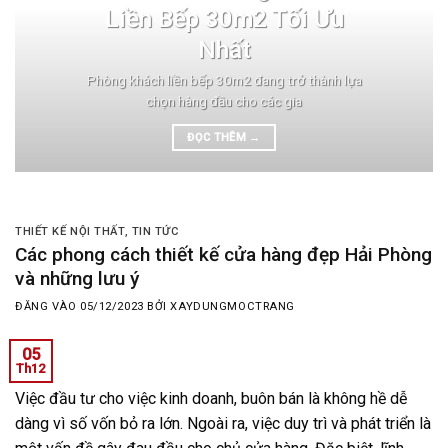
Liền Bếp 30m2 Tối Ưu
Nhất
Phòng khách liền bếp 30m2 đang trở thành lựa
chọn hàng đầu cho các gia
ĐỌC THÊM
→
THIẾT KẾ NỘI THẤT
,
TIN TỨC
Các phong cách thiết kế cửa hàng đẹp Hải Phòng
và những lưu ý
ĐĂNG VÀO
05/12/2023
BỞI
XAYDUNGMOCTRANG
05
Th12
Việc đầu tư cho việc kinh doanh, buôn bán là không hề dễ
dàng vì số vốn bỏ ra lớn. Ngoài ra, việc duy trì và phát triển là