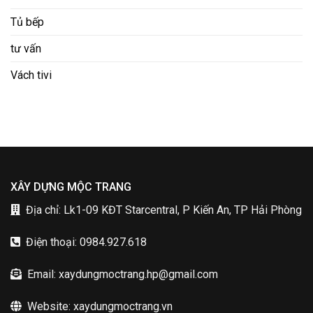
Tủ bếp
tư vấn
Vách tivi
XÂY DỰNG MỘC TRANG
Địa chỉ: Lk1-09 KĐT Starcentral, P Kiến An, TP Hải Phòng
Điện thoại: 0984.927.618
Email: xaydungmoctrang.hp@gmail.com
Website: xaydungmoctrang.vn