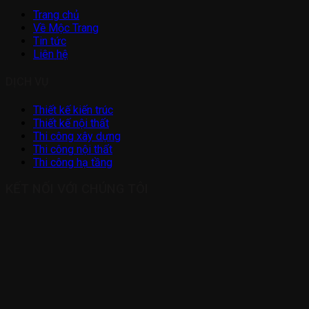
Trang chủ
Về Mộc Trang
Tin tức
Liên hệ
DỊCH VỤ
Thiết kế kiến trúc
Thiết kế nội thất
Thi công xây dựng
Thi công nội thất
Thi công hạ tầng
KẾT NỐI VỚI CHÚNG TÔI