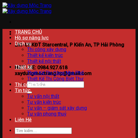
Bỏ
qua
nội
dung
TRANG CHỦ
Hồ sơ năng lực
Dịch vụ
Lk1-09 KĐT Starcentral, P Kiến An, TP Hải Phòng
Thi công xây dựng
Thiết kế kiến trúc
Thiết kế nội thất
Thiết kế
HOTLINE: 0984.927.618
Thiết Kế Thi Công Nhà Phố
xaydungmoctrang.hp@gmail.com
Thiết Kế Thi Công Biệt Thự
Tìm
Thi công xây dựng
kiếm:
Tin tức
Tư vấn nội thất
Tư vấn kiến trúc
Tư vấn – giám sát xây dựng
Tư vấn phong thuỷ
Liên Hệ
Tìm
kiếm: