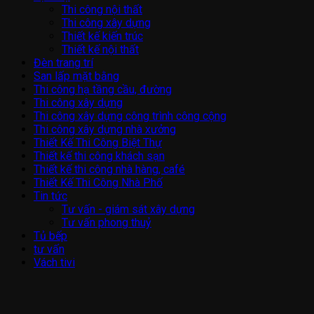
Thi công nội thất
Thi công xây dựng
Thiết kế kiến trúc
Thiết kế nội thất
Đèn trang trí
San lấp mặt bằng
Thi công hạ tầng cầu, đường
Thi công xây dựng
Thi công xây dựng công trình công cộng
Thi công xây dựng nhà xưởng
Thiết Kế Thi Công Biệt Thự
Thiết kế thi công khách sạn
Thiết kế thi công nhà hàng, café
Thiết Kế Thi Công Nhà Phố
Tin tức
Tư vấn - giám sát xây dựng
Tư vấn phong thuỷ
Tủ bếp
tư vấn
Vách tivi