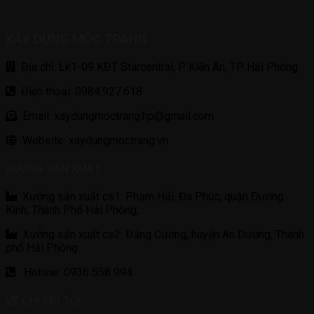
XÂY DỰNG MỘC TRANG
Địa chỉ: Lk1-09 KĐT Starcentral, P Kiến An, TP Hải Phòng
Điện thoại: 0984.927.618
Email: xaydungmoctrang.hp@gmail.com
Website: xaydungmoctrang.vn
XƯỞNG SẢN XUẤT
Xưởng sản xuất cs1: Phạm Hải, Đa Phúc, quận Dương
Kinh, Thành Phố Hải Phòng,
Xưởng sản xuất cs2: Đăng Cương, huyện An Dương, Thành
phố Hải Phòng.
Hotline: 0936 558 994
VỀ CHÚNG TÔI