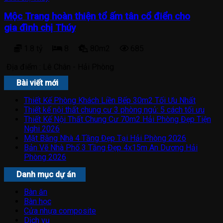
Mộc Trang hoàn thiện tổ ấm tân cổ điển cho
gia đình chị Thúy
1.8 tỷ
8
80m2
685
Địa điểm :
Lê Chân - Hải Phòng
Bài viết mới
Thiết Kế Phòng Khách Liền Bếp 30m2 Tối Ưu Nhất
Thiết kế nội thất chung cư 3 phòng ngủ: 5 cách tối ưu
Thiết Kế Nội Thất Chung Cư 70m2 Hải Phòng Đẹp Tiện
Nghi 2026
Mặt Bằng Nhà 4 Tầng Đẹp Tại Hải Phòng 2026
Bản Vẽ Nhà Phố 3 Tầng Đẹp 4x15m An Dương Hải
Phòng 2026
Danh mục dự án
Bàn ăn
Bàn học
Cửa nhựa composite
Dịch vụ