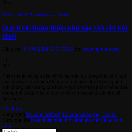
Th6
Thi công nội thất
,
Thi công xây dựng
,
Tin tức
Quy trình hoàn thiện nhà xây thô chi tiết
nhất
Đăng vào
11/01/2024
12/01/2024
bởi
xaydungmoctrang
11
Th1
Phần thô là khung sườn chính, tạo nên sự vững chắc cho ngôi
nhà của bạn. Tuy nhiên, để tạo ra một ngôi nhà đẹp và phản
ánh phong cách riêng của bạn, việc hoàn thiện phần thô là điều
không thể thiếu. Hiểu rõ quy trình hoàn thiện nhà xây thô sẽ
giúp bạn
Đọc thêm
→
Đăng trong
Thi công nội thất
,
Thi công xây dựng
,
Tin tức
|
Được gắn thẻ
Hoàn thiện phần thô
,
phần thô nhà
Để lại bình
luận