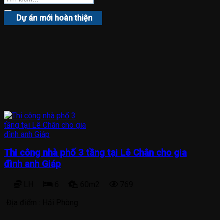
Dự án mới hoàn thiện
Thi công nhà phố 3 tầng tại Lê Chân cho gia
đình anh Giáp
LH
6
60m2
769
Địa điểm :
Hải Phòng