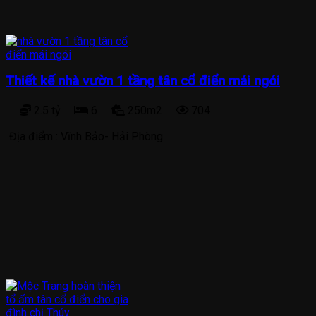
Thiết kế nhà vườn 1 tầng tân cổ điển mái ngói
2.5 tỷ
6
250m2
704
Địa điểm :
Vĩnh Bảo- Hải Phòng