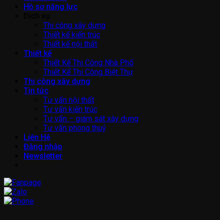
Hồ sơ năng lực
Dịch vụ
Thi công xây dựng
Thiết kế kiến trúc
Thiết kế nội thất
Thiết kế
Thiết Kế Thi Công Nhà Phố
Thiết Kế Thi Công Biệt Thự
Thi công xây dựng
Tin tức
Tư vấn nội thất
Tư vấn kiến trúc
Tư vấn – giám sát xây dựng
Tư vấn phong thuỷ
Liên Hệ
Đăng nhập
Newsletter