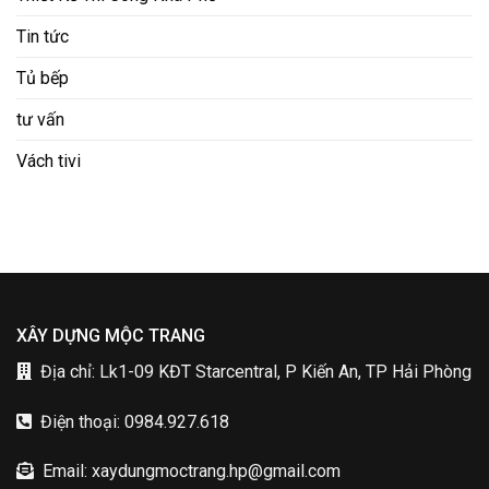
Tin tức
Tủ bếp
tư vấn
Vách tivi
XÂY DỰNG MỘC TRANG
Địa chỉ: Lk1-09 KĐT Starcentral, P Kiến An, TP Hải Phòng
Điện thoại: 0984.927.618
Email: xaydungmoctrang.hp@gmail.com