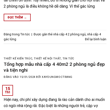
tài chính ổn định. Tuy nhiên, bố trí không gian cho nội thất và
2 phòng ngủ là điều không hề dễ dàng. Vì thế gác lửng
ĐỌC THÊM
→
Đăng trong
Tin tức
|
Được gắn thẻ
nhà cấp 4 2 phòng ngủ
,
nhà cấp 4
gác lửng
Để lại bình luận
THIẾT KẾ KIẾN TRÚC
,
THIẾT KẾ NỘI THẤT
,
TIN TỨC
Tổng hợp mẫu nhà cấp 4 40m2 2 phòng ngủ đẹp
và tiện nghi
ĐĂNG VÀO
15/01/2024
BỞI
XAYDUNGMOCTRANG
15
Th1
Hiện nay, chi phí xây dựng đang là rào cản dành cho ai muốn
có ngôi nhà rộng rãi. Đặc biệt là những người trẻ, cặp vợ