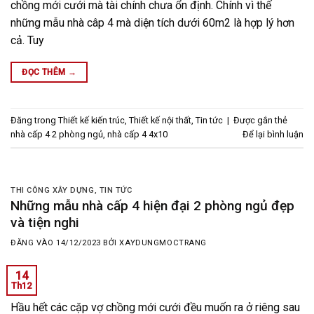
chồng mới cưới mà tài chính chưa ổn định. Chính vì thế
những mẫu nhà câp 4 mà diện tích dưới 60m2 là hợp lý hơn
cả. Tuy
ĐỌC THÊM
→
Đăng trong
Thiết kế kiến trúc
,
Thiết kế nội thất
,
Tin tức
|
Được gắn thẻ
nhà cấp 4 2 phòng ngủ
,
nhà cấp 4 4x10
Để lại bình luận
THI CÔNG XÂY DỰNG
,
TIN TỨC
Những mẫu nhà cấp 4 hiện đại 2 phòng ngủ đẹp
và tiện nghi
ĐĂNG VÀO
14/12/2023
BỞI
XAYDUNGMOCTRANG
14
Th12
Hầu hết các cặp vợ chồng mới cưới đều muốn ra ở riêng sau