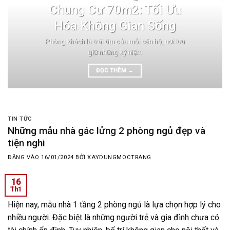
Chung Cư 70m2: Tối Ưu
Hóa Không Gian Sống
Phòng khách là trái tim của mỗi căn hộ, nơi lưu
giữ những kỷ niệm
ĐỌC THÊM
→
TIN TỨC
Những mẫu nhà gác lửng 2 phòng ngủ đẹp và
tiện nghi
ĐĂNG VÀO
16/01/2024
BỞI
XAYDUNGMOCTRANG
16
Th1
Hiện nay, mẫu nhà 1 tầng 2 phòng ngủ là lựa chọn hợp lý cho
nhiều người. Đặc biệt là những người trẻ và gia đình chưa có