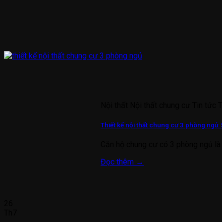
Nội thất Nội thất chung cư Tin tức 
Thiết kế nội thất chung cư 3 phòng ngủ: 
Căn hộ chung cư có 3 phòng ngủ là 
Đọc thêm
→
26
Th7