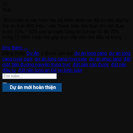
01
Th4
BOOKING từ này hôm nay để nhận nhiều ưu đãi từ chủ đầu tư
Giá dự kiến 800 triệu / nền Thanh toán linh hoạt chỉ cần đưa
trước 30% – 50% còn lại ngân hàng hổ trợ vay tối đa 70%
trong 25 năm Hoặc trả góp trực tiếp cho chủ đầu tư trong
Đọc thêm
→
Đăng trong
Dự Án
|
Được gắn thẻ
dự án long cang
,
dự án long
cang river park
,
dự án long cang riverside
,
dự án phúc land
,
đất
mặt tiền đường nguyễn trung trực
,
đất nền cần đước
,
đất nền
đầu tư
,
đất nền long an
Để lại bình luận
Dự án mới hoàn thiện