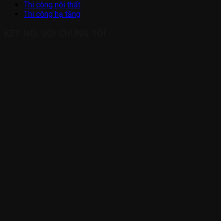
Thi công nội thất
Thi công hạ tầng
KẾT NỐI VỚI CHÚNG TÔI