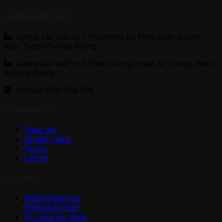
XƯỞNG SẢN XUẤT
Xưởng sản xuất cs1: Phạm Hải, Đa Phúc, quận Dương
Kinh, Thành Phố Hải Phòng,
Xưởng sản xuất cs2: Đăng Cương, huyện An Dương, Thành
phố Hải Phòng.
Hotline: 0936 558 994
VỀ CHÚNG TÔI
Trang chủ
Về Mộc Trang
Tin tức
Liên hệ
DỊCH VỤ
Thiết kế kiến trúc
Thiết kế nội thất
Thi công xây dựng