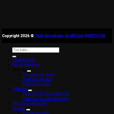
Copyright 2026 ©
Thiết kế website và SEO bởi PARETO.VN
Tìm
kiếm:
TRANG CHỦ
Hồ sơ năng lực
Dịch vụ
Thi công xây dựng
Thiết kế kiến trúc
Thiết kế nội thất
Thiết kế
Thiết Kế Thi Công Nhà Phố
Thiết Kế Thi Công Biệt Thự
Thi công xây dựng
Tin tức
Tư vấn nội thất