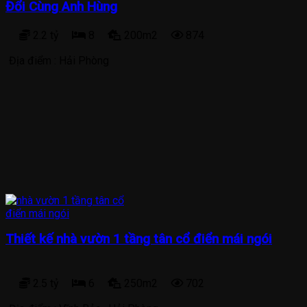
Đổi Cùng Anh Hùng
2.2 tỷ
8
200m2
874
Địa điểm :
Hải Phòng
Thiết kế nhà vườn 1 tầng tân cổ điển mái ngói
2.5 tỷ
6
250m2
702