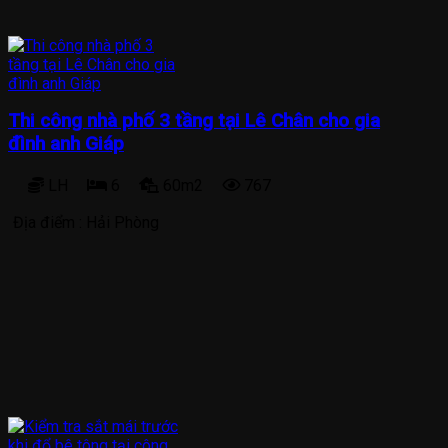
Thi công nhà phố 3 tầng tại Lê Chân cho gia
đình anh Giáp
LH
6
60m2
767
Địa điểm :
Hải Phòng