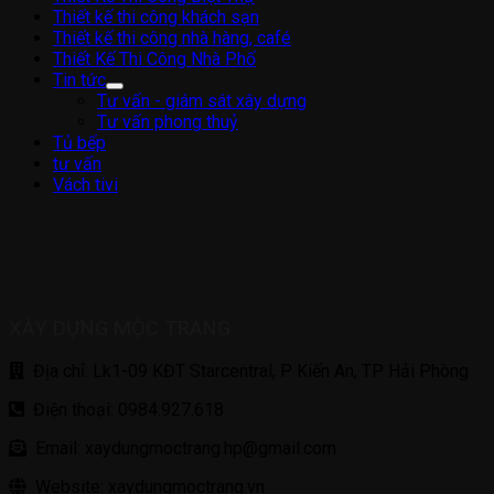
Thiết kế thi công khách sạn
Thiết kế thi công nhà hàng, café
Thiết Kế Thi Công Nhà Phố
Tin tức
Tư vấn - giám sát xây dựng
Tư vấn phong thuỷ
Tủ bếp
tư vấn
Vách tivi
XÂY DỰNG MỘC TRANG
Địa chỉ: Lk1-09 KĐT Starcentral, P Kiến An, TP Hải Phòng
Điện thoại: 0984.927.618
Email: xaydungmoctrang.hp@gmail.com
Website: xaydungmoctrang.vn