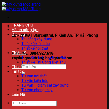
Bỏ
qua
nội
dung
TRANG CHỦ
Hồ sơ năng lực
Dịch vụ
Lk1-09 KĐT Starcentral, P Kiến An, TP Hải Phòng
Thi công xây dựng
Thiết kế kiến trúc
Thiết kế nội thất
Thiết kế
HOTLINE: 0984.927.618
Thiết Kế Thi Công Nhà Phố
xaydungmoctrang.hp@gmail.com
Thiết Kế Thi Công Biệt Thự
Tìm
Thi công xây dựng
kiếm:
Tin tức
Tư vấn nội thất
Tư vấn kiến trúc
Tư vấn – giám sát xây dựng
Tư vấn phong thuỷ
Liên Hệ
Tìm
kiếm: