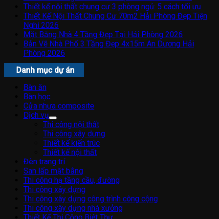
Thiết kế nội thất chung cư 3 phòng ngủ: 5 cách tối ưu
Thiết Kế Nội Thất Chung Cư 70m2 Hải Phòng Đẹp Tiện
Nghi 2026
Mặt Bằng Nhà 4 Tầng Đẹp Tại Hải Phòng 2026
Bản Vẽ Nhà Phố 3 Tầng Đẹp 4x15m An Dương Hải
Phòng 2026
Danh mục dự án
Bàn ăn
Bàn học
Cửa nhựa composite
Dịch vụ
Thi công nội thất
Thi công xây dựng
Thiết kế kiến trúc
Thiết kế nội thất
Đèn trang trí
San lấp mặt bằng
Thi công hạ tầng cầu, đường
Thi công xây dựng
Thi công xây dựng công trình công cộng
Thi công xây dựng nhà xưởng
Thiết Kế Thi Công Biệt Thự