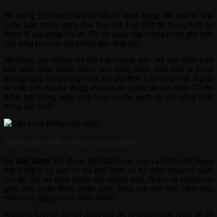
Hệ thống tưới nước là một yếu tố quan trọng. Nó duy trì sân
vườn luôn trong trạng thái tươi tốt. Lắp đặt hệ thống tưới tự
động là giải pháp tối ưu. Từ đó cung cấp lượng nước phù hợp
cho từng khu vực mà không gây lãng phí.
Hệ thống này không chỉ tiết kiệm công sức. Nó còn đảm bảo
khu vườn luôn được chăm sóc đúng cách. Đặc biệt là trong
những ngày nắng nóng hoặc khi gia đình bạn vắng nhà. Ngoài
ra, việc tích hợp hệ thống thoát nước cũng rất cần thiết. Từ đó
tránh tình trạng ngập úng, bảo vệ cây xanh và các công trình
trong sân vườn.
Xử lý phần đất trống xung quanh
Để
sân vườn
đạt được tính thẩm mỹ cao và tránh tình trạng
đất trống lộ rõ, bạn có thể phủ thêm cỏ tự nhiên hoặc cỏ nhân
tạo để tạo sự xanh mướt cho không gian. Thảm cỏ không chỉ
giúp sân vườn thêm phần sinh động mà còn tạo cảm giác
mềm mại, gần gũi với thiên nhiên.
Ngoài ra, bạn có thể sử dụng sỏi, đá tự nhiên hoặc gạch lát để