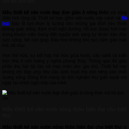
với hồ bơi lớn
Mẫu thiết kế sân vườn đẹp đơn giản ở nông thôn
với tổng
diện tích rộng rãi. Thiết kế bao gồm sân vườn, cây cảnh và
hồ
bơi.
Đây là lựa chọn lý tưởng cho những gia đình yêu thích
không gian sống đậm chất nghỉ dưỡng. Hồ bơi được tích hợp
trong khuôn viên mang đến nguồn ánh sáng tự nhiên tràn đầy
sức sống. Nó còn giúp điều hòa không khí, tạo cảm giác mát
mẻ, dễ chịu.
Hơn thế nữa, sự kết hợp hài hòa giữa nước, cây xanh và kiến
trúc nhà ở còn mang ý nghĩa phong thủy. Thông qua đó góp
phần thu hút tài lộc và may mắn cho gia chủ. Thiết kế này
không chỉ đáp ứng nhu cầu sinh hoạt mà còn nâng cao chất
lượng sống. Đồng thời mang lại trải nghiệm thư giãn tuyệt vời
ngay tại chính ngôi nhà của mình.
Mẫu thiết kế sân vườn nông thôn hiện đại cho biệt
thự
Mẫu thiết kế sân vườn nông thôn hiện đại cho biệt thự
là