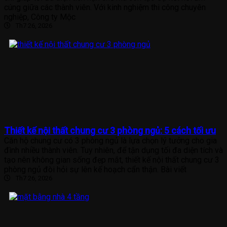
cúng giữa các thành viên. Với kinh nghiệm thi công chuyên
nghiệp, Công ty Mộc
Th7 26, 2026
Thiết kế nội thất chung cư 3 phòng ngủ: 5 cách tối ưu
Căn hộ chung cư có 3 phòng ngủ là lựa chọn lý tưởng cho gia
đình nhiều thành viên. Tuy nhiên, để tận dụng tối đa diện tích và
tạo nên không gian sống đẹp mắt, thiết kế nội thất chung cư 3
phòng ngủ đòi hỏi sự lên kế hoạch cẩn thận. Bài viết
Th7 26, 2026