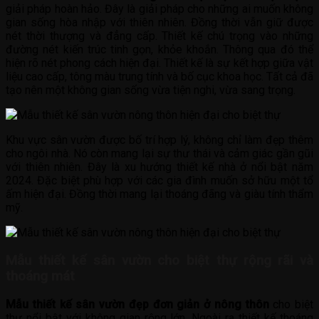
giải pháp hoàn hảo. Đây là giải pháp cho những ai muốn không
gian sống hòa nhập với thiên nhiên. Đồng thời vẫn giữ được
nét thời thượng và đẳng cấp. Thiết kế chú trọng vào những
đường nét kiến trúc tinh gọn, khỏe khoắn. Thông qua đó thể
hiện rõ nét phong cách hiện đại. Thiết kế là sự kết hợp giữa vật
liệu cao cấp, tông màu trung tính và bố cục khoa học. Tất cả đã
tạo nên một không gian sống vừa tiện nghi, vừa sang trọng.
Khu vực sân vườn được bố trí hợp lý, không chỉ làm đẹp thêm
cho ngôi nhà. Nó còn mang lại sự thư thái và cảm giác gần gũi
với thiên nhiên. Đây là xu hướng thiết kế nhà ở nổi bật năm
2024. Đặc biệt phù hợp với các gia đình muốn sở hữu một tổ
ấm hiện đại. Đồng thời mang lại thoáng đãng và giàu tính thẩm
mỹ.
Mẫu thiết kế sân vườn cho biệt thự rộng rãi và
thoáng mát
Mẫu thiết kế sân vườn đẹp đơn giản ở nông thôn
cho biệt
thự nổi bật với không gian rộng lớn. Ngoài ra thiết kế thoáng