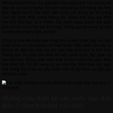
Những khoảnh khắc thư giãn bên khu vườn xanh mát không chỉ
giúp tái tạo năng lượng. Nó còn mang lại sự cân bằng cho tâm
hồn. Ngoài giá trị thư giãn, sân vườn còn đóng vai trò trong
việc cải thiện chất lượng không khí. Đồng thời giúp gia đình
hạn chế khói bụi và ô nhiễm. Cây xanh xung quanh nhà giúp
bảo vệ sức khỏe cho gia đình bạn. Thông qua đó mang lại môi
trường sống trong lành, an toàn.
Đứng từ mái nhà hoặc ban công nhìn ra khu vườn, bạn sẽ cảm
nhận được sự hòa quyện với thiên nhiên. Màu xanh của cây cỏ
không chỉ làm dịu mắt mà còn tạo hiệu ứng tâm lý tích cực.
Thông qua đó giúp tinh thần trở nên phấn chấn, lạc quan và
yêu đời hơn. Không gian xanh mát từ khu vườn còn giúp điều
hòa nhiệt độ. Từ đó mang lại sự mát mẻ, thoải mái cho ngôi
nhà. Đồng thời biến nơi đây thành một tổ ấm thực sự gần gũi
với thiên nhiên.
Những mẫu thiết kế sân vườn đẹp đơn
giản ở nông thôn hút mắt nhất