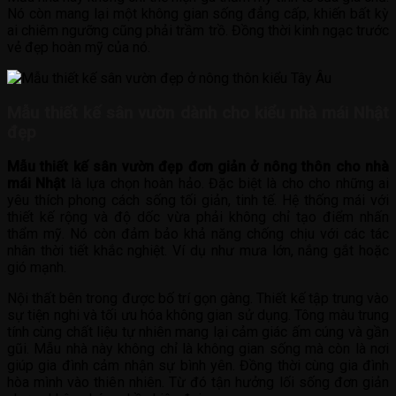
Nó còn mang lại một không gian sống đẳng cấp, khiến bất kỳ
ai chiêm ngưỡng cũng phải trầm trồ. Đồng thời kinh ngạc trước
vẻ đẹp hoàn mỹ của nó.
Mẫu thiết kế sân vườn dành cho kiểu nhà mái Nhật
đẹp
Mẫu thiết kế sân vườn đẹp đơn giản ở nông thôn cho nhà
mái Nhật
là lựa chọn hoàn hảo. Đặc biệt là cho cho những ai
yêu thích phong cách sống tối giản, tinh tế. Hệ thống mái với
thiết kế rộng và độ dốc vừa phải không chỉ tạo điểm nhấn
thẩm mỹ. Nó còn đảm bảo khả năng chống chịu với các tác
nhân thời tiết khắc nghiệt. Ví dụ như mưa lớn, nắng gắt hoặc
gió mạnh.
Nội thất bên trong được bố trí gọn gàng. Thiết kế tập trung vào
sự tiện nghi và tối ưu hóa không gian sử dụng. Tông màu trung
tính cùng chất liệu tự nhiên mang lại cảm giác ấm cúng và gần
gũi. Mẫu nhà này không chỉ là không gian sống mà còn là nơi
giúp gia đình cảm nhận sự bình yên. Đồng thời cùng gia đình
hòa mình vào thiên nhiên. Từ đó tận hưởng lối sống đơn giản