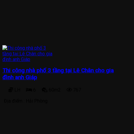
Thi công nhà phố 3 tầng tại Lê Chân cho gia
đình anh Giáp
LH
6
60m2
767
Địa điểm :
Hải Phòng