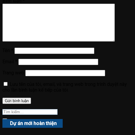
Bình luận
*
Tên
*
Email
*
Trang web
Lưu tên của tôi, email, và trang web trong trình duyệt này
cho lần bình luận kế tiếp của tôi.
Dự án mới hoàn thiện