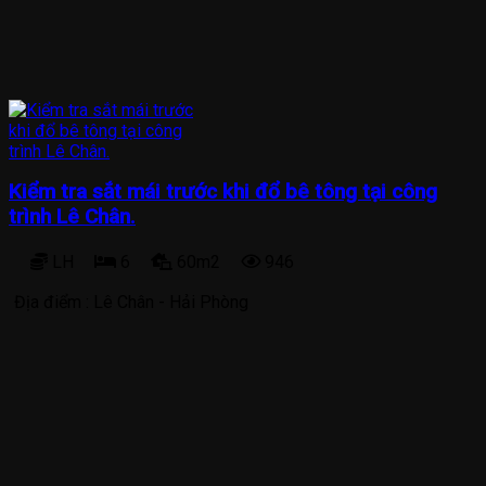
Kiểm tra sắt mái trước khi đổ bê tông tại công
trình Lê Chân.
LH
6
60m2
946
Địa điểm :
Lê Chân - Hải Phòng