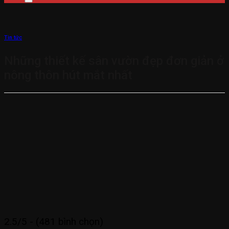
Tin tức
Những thiết kế sân vườn đẹp đơn giản ở
nông thôn hút mắt nhất
2.5/5 - (481 bình chọn)