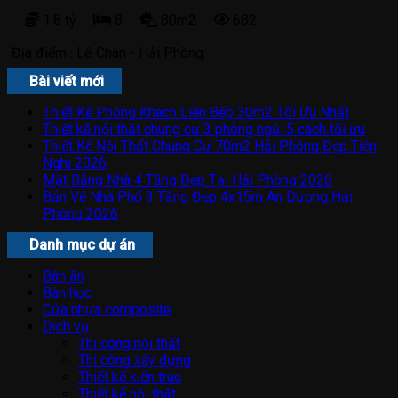
1.8 tỷ
8
80m2
682
Địa điểm :
Lê Chân - Hải Phòng
Bài viết mới
Thiết Kế Phòng Khách Liền Bếp 30m2 Tối Ưu Nhất
Thiết kế nội thất chung cư 3 phòng ngủ: 5 cách tối ưu
Thiết Kế Nội Thất Chung Cư 70m2 Hải Phòng Đẹp Tiện
Nghi 2026
Mặt Bằng Nhà 4 Tầng Đẹp Tại Hải Phòng 2026
Bản Vẽ Nhà Phố 3 Tầng Đẹp 4x15m An Dương Hải
Phòng 2026
Danh mục dự án
Bàn ăn
Bàn học
Cửa nhựa composite
Dịch vụ
Thi công nội thất
Thi công xây dựng
Thiết kế kiến trúc
Thiết kế nội thất