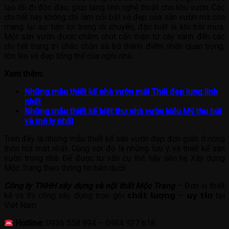
tạo lối đi độc đáo, giúp tăng tính nghệ thuật cho khu vườn. Các
chi tiết này không chỉ làm nổi bật vẻ đẹp của sân vườn mà còn
mang lại sự tiện lợi trong di chuyển, đặc biệt là khi trời mưa.
Một sân vườn được chăm chút cẩn thận từ cây xanh đến các
chi tiết trang trí chắc chắn sẽ trở thành điểm nhấn quan trọng,
tôn lên vẻ đẹp tổng thể của ngôi nhà.
Xem thêm:
Những mẫu thiết kế nhà vườn mái Thái đẹp lung linh
nhất
Những mẫu thiết kế biệt thự nhà vườn kiểu Mỹ thu hút
và mê ly nhất
Trên đây là những mẫu thiết kế sân vườn đẹp đơn giản ở nông
thôn hút mắt nhất. Cùng với đó là những lưu ý và thiết kế sân
vườn trong nhà. Để được tư vấn cụ thể, hãy liên hệ Xây dựng
Mộc Trang theo thông tin bên dưới
Công ty TNHH xây dựng và nội thất Mộc Trang
– Đơn vị thiết
kế và thi công xây dựng trọn gói 𝗰𝗵𝗮̂́𝘁 𝗹𝘂̛𝗼̛̣𝗻𝗴 – 𝘂𝘆 𝘁𝗶́𝗻 tại
Việt Nam.
Hotline:
0936 558 994 – 0984 927 618