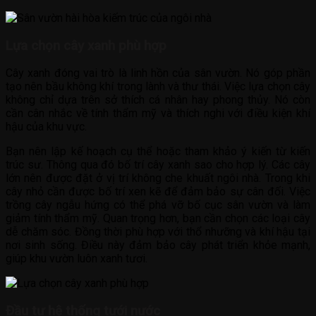
Lựa chọn cây xanh phù hợp
Cây xanh đóng vai trò là linh hồn của sân vườn. Nó góp phần
tạo nên bầu không khí trong lành và thư thái. Việc lựa chọn cây
không chỉ dựa trên sở thích cá nhân hay phong thủy. Nó còn
cần cân nhắc về tính thẩm mỹ và thích nghi với điều kiện khí
hậu của khu vực.
Bạn nên lập kế hoạch cụ thể hoặc tham khảo ý kiến từ kiến
trúc sư. Thông qua đó bố trí cây xanh sao cho hợp lý. Các cây
lớn nên được đặt ở vị trí không che khuất ngôi nhà. Trong khi
cây nhỏ cần được bố trí xen kẽ để đảm bảo sự cân đối. Việc
trồng cây ngẫu hứng có thể phá vỡ bố cục sân vườn và làm
giảm tính thẩm mỹ. Quan trọng hơn, bạn cần chọn các loại cây
dễ chăm sóc. Đồng thời phù hợp với thổ nhưỡng và khí hậu tại
nơi sinh sống. Điều này đảm bảo cây phát triển khỏe mạnh,
giúp khu vườn luôn xanh tươi.
Đầu tư hệ thống tưới nước