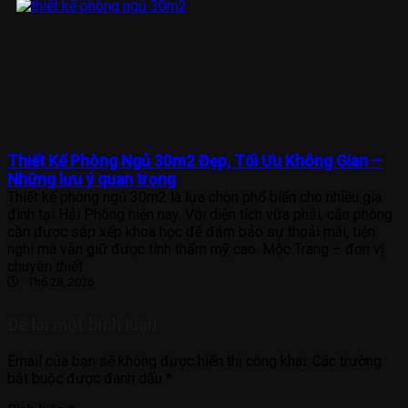
Thiết Kế Phòng Ngủ 30m2 Đẹp, Tối Ưu Không Gian –
Những lưu ý quan trọng
Thiết kế phòng ngủ 30m2 là lựa chọn phổ biến cho nhiều gia
đình tại Hải Phòng hiện nay. Với diện tích vừa phải, căn phòng
cần được sắp xếp khoa học để đảm bảo sự thoải mái, tiện
nghi mà vẫn giữ được tính thẩm mỹ cao. Mộc Trang – đơn vị
chuyên thiết
Th6 28, 2026
Để lại một bình luận
Email của bạn sẽ không được hiển thị công khai.
Các trường
bắt buộc được đánh dấu
*