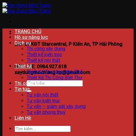
Bỏ
qua
nội
dung
TRANG CHỦ
Hồ sơ năng lực
Dịch vụ
Lk1-09 KĐT Starcentral, P Kiến An, TP Hải Phòng
Thi công xây dựng
Thiết kế kiến trúc
Thiết kế nội thất
Thiết kế
HOTLINE: 0984.927.618
Thiết Kế Thi Công Nhà Phố
xaydungmoctrang.hp@gmail.com
Thiết Kế Thi Công Biệt Thự
Tìm
Thi công xây dựng
kiếm:
Tin tức
Tư vấn nội thất
Tư vấn kiến trúc
Tư vấn – giám sát xây dựng
Tư vấn phong thuỷ
Liên Hệ
Tìm
kiếm: