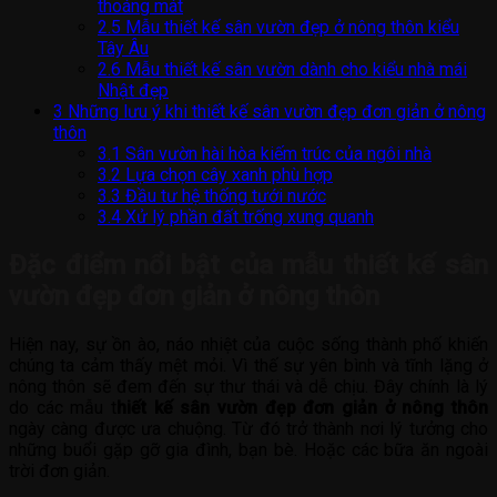
thoáng mát
2.5
Mẫu thiết kế sân vườn đẹp ở nông thôn kiểu
Tây Âu
2.6
Mẫu thiết kế sân vườn dành cho kiểu nhà mái
Nhật đẹp
3
Những lưu ý khi thiết kế sân vườn đẹp đơn giản ở nông
thôn
3.1
Sân vườn hài hòa kiếm trúc của ngôi nhà
3.2
Lựa chọn cây xanh phù hợp
3.3
Đầu tư hệ thống tưới nước
3.4
Xử lý phần đất trống xung quanh
Đặc điểm nổi bật của mẫu thiết kế sân
vườn đẹp đơn giản ở nông thôn
Hiện nay, sự ồn ào, náo nhiệt của cuộc sống thành phố khiến
chúng ta cảm thấy mệt mỏi. Vì thế sự yên bình và tĩnh lặng ở
nông thôn sẽ đem đến sự thư thái và dễ chịu. Đây chính là lý
do các mẫu t
hiết kế sân vườn đẹp đơn giản ở nông thôn
ngày càng được ưa chuộng. Từ đó trở thành nơi lý tưởng cho
những buổi gặp gỡ gia đình, bạn bè. Hoặc các bữa ăn ngoài
trời đơn giản.