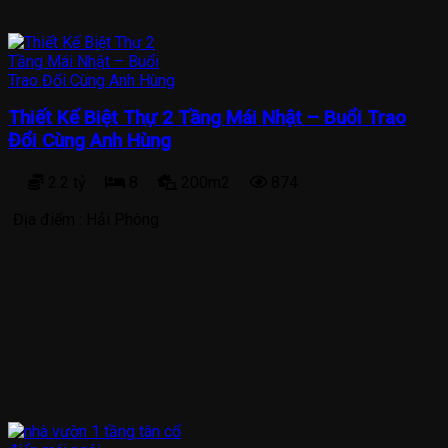
Thiết Kế Biệt Thự 2 Tầng Mái Nhật – Buổi Trao
Đổi Cùng Anh Hùng
2.2 tỷ
8
200m2
874
Địa điểm :
Hải Phòng