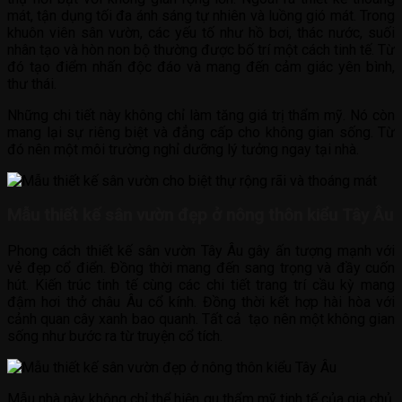
mát, tận dụng tối đa ánh sáng tự nhiên và luồng gió mát. Trong
khuôn viên sân vườn, các yếu tố như hồ bơi, thác nước, suối
nhân tạo và hòn non bộ thường được bố trí một cách tinh tế. Từ
đó tạo điểm nhấn độc đáo và mang đến cảm giác yên bình,
thư thái.
Những chi tiết này không chỉ làm tăng giá trị thẩm mỹ. Nó còn
mang lại sự riêng biệt và đẳng cấp cho không gian sống. Từ
đó nên một môi trường nghỉ dưỡng lý tưởng ngay tại nhà.
Mẫu thiết kế sân vườn đẹp ở nông thôn kiểu Tây Âu
Phong cách thiết kế sân vườn Tây Âu gây ấn tượng mạnh với
vẻ đẹp cổ điển. Đồng thời mang đến sang trọng và đầy cuốn
hút. Kiến trúc tinh tế cùng các chi tiết trang trí cầu kỳ mang
đậm hơi thở châu Âu cổ kính. Đồng thời kết hợp hài hòa với
cảnh quan cây xanh bao quanh. Tất cả tạo nên một không gian
sống như bước ra từ truyện cổ tích.
Mẫu nhà này không chỉ thể hiện gu thẩm mỹ tinh tế của gia chủ.