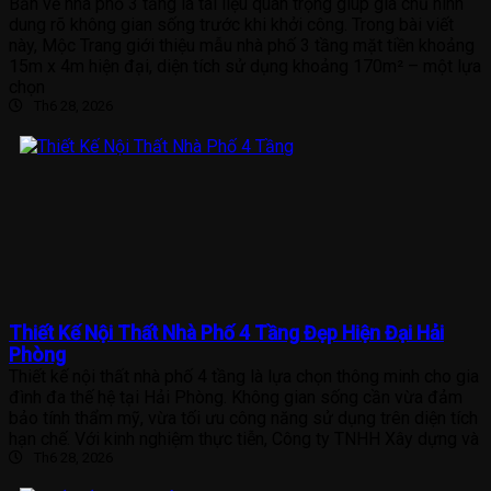
Bản vẽ nhà phố 3 tầng là tài liệu quan trọng giúp gia chủ hình
dung rõ không gian sống trước khi khởi công. Trong bài viết
này, Mộc Trang giới thiệu mẫu nhà phố 3 tầng mặt tiền khoảng
15m x 4m hiện đại, diện tích sử dụng khoảng 170m² – một lựa
chọn
Th6 28, 2026
Thiết Kế Nội Thất Nhà Phố 4 Tầng Đẹp Hiện Đại Hải
Phòng
Thiết kế nội thất nhà phố 4 tầng là lựa chọn thông minh cho gia
đình đa thế hệ tại Hải Phòng. Không gian sống cần vừa đảm
bảo tính thẩm mỹ, vừa tối ưu công năng sử dụng trên diện tích
hạn chế. Với kinh nghiệm thực tiễn, Công ty TNHH Xây dựng và
Th6 28, 2026