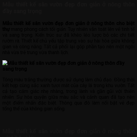
Mẫu thiết kế sân vườn đẹp đơn giản ở nông thôn
đầy sang trọng
Mẫu thiết kế sân vườn đẹp đơn giản ở nông thôn cho biệt
thự
mang phong cách tối giản. Tuy nhiên vẫn toát lên vẻ tinh tế
và sang trọng. Kiến trúc sư đã khéo léo lược bỏ các chi tiết
rườm rà. Thiết kế chủ yếu tập trung vào sự hài hòa giữa không
gian và công năng. Tất cả phối lại góp phần tạo nên một ngôi
nhà vừa trẻ trung vừa thanh lịch.
Tông màu trắng thường được sử dụng làm chủ đạo. Đồng thời
kết hợp cùng sắc xanh tươi mát của cây lá trong khu vườn. Tất
cả tạo cảm giác nhẹ nhàng, trong lành và gần gũi với thiên
nhiên. Sự hòa quyện giữa màu sắc và cảnh quan đã tạo nên
một điểm nhấn đặc biệt. Thông qua đó làm nổi bật vẻ đẹp
tổng thể của không gian sống.
Mẫu thiết kế sân vườn đẹp đơn giản ở nông thôn