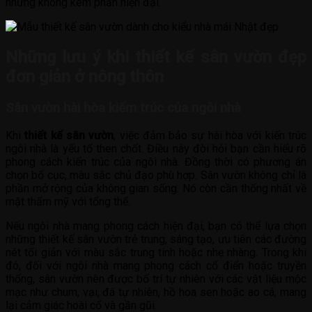
nhưng không kém phần hiện đại.
Những lưu ý khi thiết kế sân vườn đẹp
đơn giản ở nông thôn
Sân vườn hài hòa kiếm trúc của ngôi nhà
Khi
thiết kế sân vườn
, việc đảm bảo sự hài hòa với kiến trúc
ngôi nhà là yếu tố then chốt. Điều này đòi hỏi bạn cần hiểu rõ
phong cách kiến trúc của ngôi nhà. Đồng thời có phương án
chọn bố cục, màu sắc chủ đạo phù hợp. Sân vườn không chỉ là
phần mở rộng của không gian sống. Nó còn cần thống nhất về
mặt thẩm mỹ với tổng thể.
Nếu ngôi nhà mang phong cách hiện đại, bạn có thể lựa chọn
những thiết kế sân vườn trẻ trung, sáng tạo, ưu tiên các đường
nét tối giản với màu sắc trung tính hoặc nhẹ nhàng. Trong khi
đó, đối với ngôi nhà mang phong cách cổ điển hoặc truyền
thống, sân vườn nên được bố trí tự nhiên với các vật liệu mộc
mạc như chum, vại, đá tự nhiên, hồ hoa sen hoặc ao cá, mang
lại cảm giác hoài cổ và gần gũi.