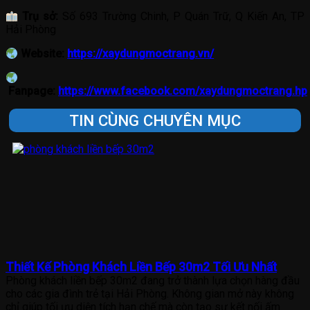
Trụ sở:
Số 693 Trường Chinh, P Quán Trữ, Q Kiến An, TP
Hải Phòng
Website:
https://xaydungmoctrang.vn/
Fanpage:
https://www.facebook.com/xaydungmoctrang.hp
TIN CÙNG CHUYÊN MỤC
Thiết Kế Phòng Khách Liền Bếp 30m2 Tối Ưu Nhất
Phòng khách liền bếp 30m2 đang trở thành lựa chọn hàng đầu
cho các gia đình trẻ tại Hải Phòng. Không gian mở này không
chỉ giúp tối ưu diện tích hạn chế mà còn tạo sự kết nối ấm