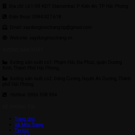
Địa chỉ: Lk1-09 KĐT Starcentral, P Kiến An, TP Hải Phòng
Điện thoại: 0984.927.618
Email: xaydungmoctrang.hp@gmail.com
Website: xaydungmoctrang.vn
XƯỞNG SẢN XUẤT
Xưởng sản xuất cs1: Phạm Hải, Đa Phúc, quận Dương
Kinh, Thành Phố Hải Phòng,
Xưởng sản xuất cs2: Đăng Cương, huyện An Dương, Thành
phố Hải Phòng.
Hotline: 0936 558 994
VỀ CHÚNG TÔI
Trang chủ
Về Mộc Trang
Tin tức