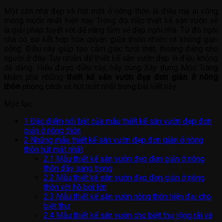
Một căn nhà đẹp và hút mắt ở nông thôn là điều mà ai cũng
mong muốn nhất hiện nay. Trong đó việc thiết kế sân vườn sẽ
là giải pháp tuyệt vời để nâng tầm vẻ đẹp ngôi nhà. Từ đó ngôi
nhà có sự kết hợp hòa quyện giữa thiên nhiên và không gian
sống. Điều này giúp tạo cảm giác tươi mát, thoáng đãng cho
người ở đây. Tuy nhiên để thiết kế sân vườn đẹp là điều không
dễ dàng. Hiểu được điều này, hãy cùng Xây dựng Mộc Trang
khám phá những
thiết kế sân vườn đẹp đơn giản ở nông
thôn
phong cách và hút mắt nhất trong bài viết này
Mục lục
1
Đặc điểm nổi bật của mẫu thiết kế sân vườn đẹp đơn
giản ở nông thôn
2
Những mẫu thiết kế sân vườn đẹp đơn giản ở nông
thôn hút mắt nhất
2.1
Mẫu thiết kế sân vườn đẹp đơn giản ở nông
thôn đầy sang trọng
2.2
Mẫu thiết kế sân vườn đẹp đơn giản ở nông
thôn với hồ bơi lớn
2.3
Mẫu thiết kế sân vườn nông thôn hiện đại cho
biệt thự
2.4
Mẫu thiết kế sân vườn cho biệt thự rộng rãi và