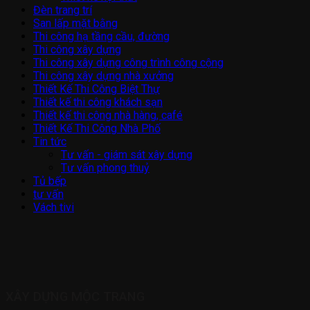
Đèn trang trí
San lấp mặt bằng
Thi công hạ tầng cầu, đường
Thi công xây dựng
Thi công xây dựng công trình công cộng
Thi công xây dựng nhà xưởng
Thiết Kế Thi Công Biệt Thự
Thiết kế thi công khách sạn
Thiết kế thi công nhà hàng, café
Thiết Kế Thi Công Nhà Phố
Tin tức
Tư vấn - giám sát xây dựng
Tư vấn phong thuỷ
Tủ bếp
tư vấn
Vách tivi
XÂY DỰNG MỘC TRANG