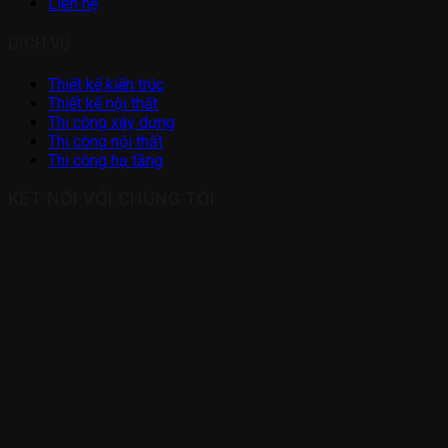
Liên hệ
DỊCH VỤ
Thiết kế kiến trúc
Thiết kế nội thất
Thi công xây dựng
Thi công nội thất
Thi công hạ tầng
KẾT NỐI VỚI CHÚNG TÔI