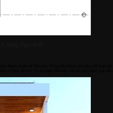
 3 tầng đẹp nhất
đẹp thanh thoát và hiện đại. Tông màu trắng chủ đạo kết hợp với 
liệu cơ bản, dễ tìm. Từ đó giúp tiết kiệm chi phí xây dựng mà vẫ