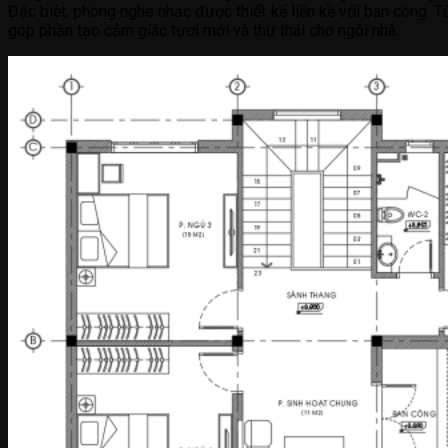
Đặc biệt, phòng nghe nhạc được thiết kế liền kề với ban công. 
góp phần tạo cảm giác tươi mới và thư thái cho ngôi nhà.