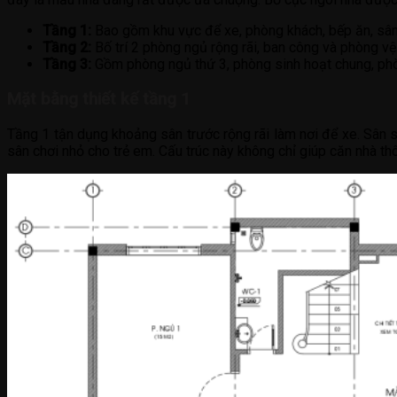
Tầng 1:
Bao gồm khu vực để xe, phòng khách, bếp ăn, sân 
Tầng 2:
Bố trí 2 phòng ngủ rộng rãi, ban công và phòng vệ
Tầng 3:
Gồm phòng ngủ thứ 3, phòng sinh hoạt chung, ph
Mặt bằng thiết kế tầng 1
Tầng 1 tận dụng khoảng sân trước rộng rãi làm nơi để xe. Sân 
sân chơi nhỏ cho trẻ em. Cấu trúc này không chỉ giúp căn nhà 