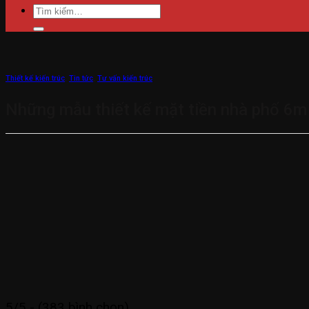
Tìm
kiếm:
Thiết kế kiến trúc
,
Tin tức
,
Tư vấn kiến trúc
Những mẫu thiết kế mặt tiền nhà phố 6m
5/5 - (383 bình chọn)