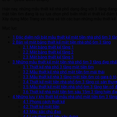
Hiện nay, những mẫu thiết kế nhà phố dạng ống với 3 tầng đang 
mặt tiền 6m đang là sự lựa chọn phổ biến nhất vì thiết kế đảm 
Xây dựng Mộc Trang xin chia sẻ tới các bạn những mẫu thiết kế
Mục lục
1
Đặc điểm nổi bật mẫu thiết kế mặt tiền nhà phố 6m 3 tầ
2
Bản vẽ mặt bằng thiết kế mặt tiền nhà phố 6m 3 tầng
2.1
Mặt bằng thiết kế tầng 1
2.2
Mặt bằng thiết kế tầng 2
2.3
Mặt bằng thiết kế tầng 3
3
Những mẫu thiết kế mặt tiền nhà phố 6m 3 tầng đẹp nhấ
3.1
Thiết kế nhà phố 3 tầng mặt tiền 6m
3.2
Mẫu thiết kế nhà phố mặt tiền 6m mái thái
3.3
Mẫu thiết kế nhà 3 tầng mặt tiền 6m có gara ô tô
3.4
Thiết kế mặt tiền nhà phố 6m 3 tầng có sân thượ
3.5
Mẫu thiết kế mặt tiền nhà phố 6m 3 tầng tân cổ 
3.6
Thiết kế nhà mặt tiền 6m sâu 15m 3 tầng hiện đạ
4
Những lưu ý khi thiết kế mẫu nhà phố mặt tiền 6m 3 tần
4.1
Phong cách thiết kế
4.2
Thiết kế mặt tiền
4.3
Màu sắc chủ đạo
4.4
Lựa chọn vật liệu xây dựng