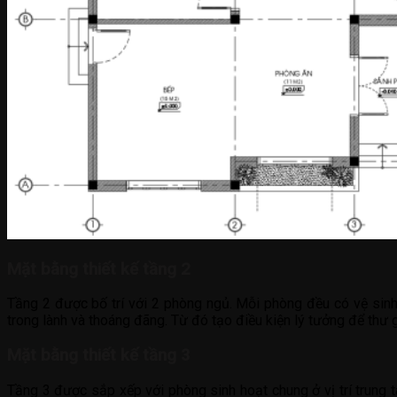
Mặt bằng thiết kế tầng 2
Tầng 2 được bố trí với 2 phòng ngủ. Mỗi phòng đều có vệ sinh 
trong lành và thoáng đãng. Từ đó tạo điều kiện lý tưởng để thư 
Mặt bằng thiết kế tầng 3
Tầng 3 được sắp xếp với phòng sinh hoạt chung ở vị trí trung t