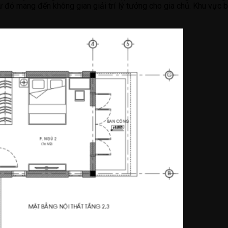
Từ đó mang đến không gian giải trí lý tưởng cho gia chủ. Khu vực 