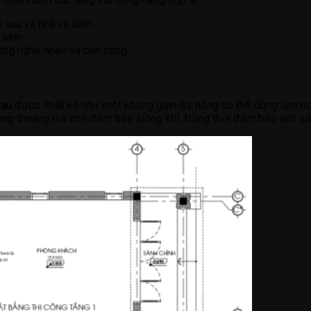
sau và nhà vệ sinh.
 sinh.
òng nghe nhạc và ban công.
sau được thiết kế như một không gian đa năng có thể dùng làm n
thông thoáng mà còn đảm bảo luồng khí. Đồng thời đảm bảo ánh sá