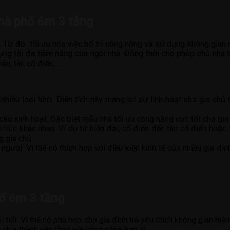
nhà phố 6m 3 tầng
. Từ đó tối ưu hóa việc bố trí công năng và sử dụng không gian m
dụng tối đa tiềm năng của ngôi nhà. Đồng thời cho phép chủ nhà t
iản, tân cổ điển,…
nhiều loại hình. Diện tích này mang lại sự linh hoạt cho gia chủ 
u sinh hoạt. Đặc biệt mẫu nhà tối ưu công năng cực tốt cho gia 
trúc khác nhau. Ví dụ từ hiện đại, cổ điển đến tân cổ điển hoặ
g gia chủ.
 người. Vì thế nó thích hợp với điều kiện kinh tế của nhiều gia 
hố 6m 3 tầng
i tiết. Vì thế nó phù hợp cho gia đình trẻ yêu thích không gian h
chia thành các tầng với công năng hợp lý: