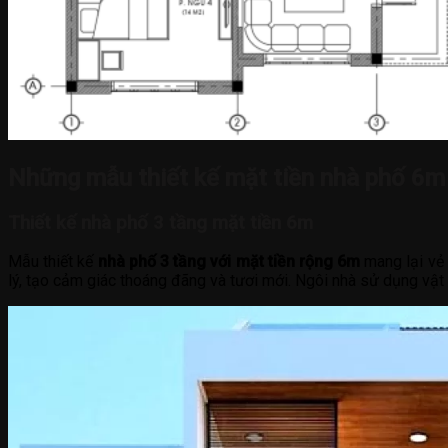
Những mẫu thiết kế mặt tiền nhà phố 6m
Thiết kế nhà phố 3 tầng mặt tiền 6m
Mẫu thiết kế
nhà phố 3 tầng với mặt tiền rộng 6m
mang lại vẻ 
lý, tạo cảm giác thoáng đãng và tươi mới. Ngôi nhà sử dụng vật 