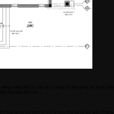
riêng, mang đến sự tiện lợi và riêng tư. Ban công lớn được trang
giãn sau ngày làm việc.
âm. Đây là nơi gia đình có thể tụ họp, chia sẻ và thư giãn. Phòng