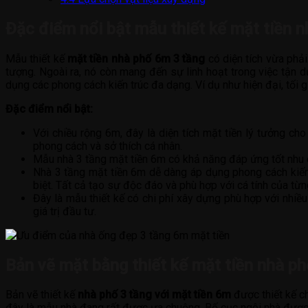
Đặc điểm nổi bật mẫu thiết kế mặt tiền 
Mẫu thiết kế
mặt tiền nhà phố 6m 3 tầng
có diện tích vừa phải
tượng. Ngoài ra, nó còn mang đến sự linh hoạt trong việc tận 
dụng các phong cách kiến trúc đa dạng. Ví dụ như hiện đại, tối g
Đặc điểm nổi bật:
Với chiều rộng 6m, đây là diện tích mặt tiền lý tưởng cho 
phong cách và sở thích cá nhân.
Mẫu nhà 3 tầng mặt tiền 6m có khả năng đáp ứng tốt nhu cầ
Nhà 3 tầng mặt tiền 6m dễ dàng áp dụng phong cách kiến 
biệt. Tất cả tạo sự độc đáo và phù hợp với cá tính của từn
Đây là mẫu thiết kế có chi phí xây dựng phù hợp với nhiều
giá trị đầu tư.
Bản vẽ mặt bằng thiết kế mặt tiền nhà p
Bản vẽ thiết kế
nhà phố 3 tầng với mặt tiền 6m
được thiết kế ch
đây là mẫu nhà đang rất được ưa chuộng. Bố cục ngôi nhà được 