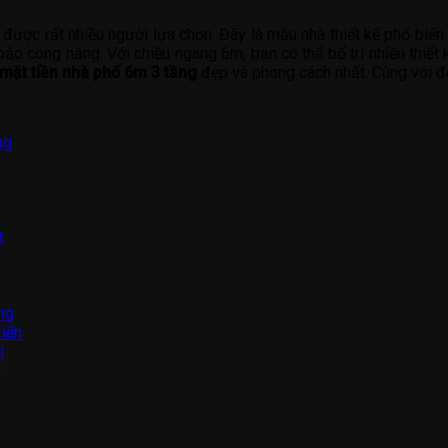
được rất nhiều người lựa chọn. Đây là mẫu nhà thiết kế phổ biến n
bảo công năng. Với chiều ngang 6m, bạn có thể bố trí nhiều thiết 
mặt tiền nhà phố 6m 3 tầng
đẹp và phong cách nhất. Cùng với đó 
ng
t
ng
điển
i
g