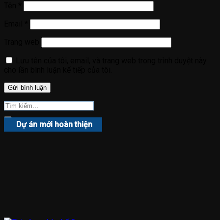
Tên
*
Email
*
Trang web
Lưu tên của tôi, email, và trang web trong trình duyệt này
cho lần bình luận kế tiếp của tôi.
Dự án mới hoàn thiện