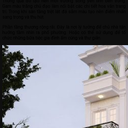
Thông qua đó tạo nên môi trường sống yên tĩnh bên trong.
Gam màu trắng chủ đạo làm nổi bật các chi tiết hoa văn trang
trí. Trong khi sàn tầng trệt lát đá sẫm màu tạo nên điểm nhấn
sang trọng và thu hút.
Phần tầng thượng rộng rãi. Đây là nơi lý tưởng để chủ nhà tận
hưởng tầm nhìn ra phố phường. Hoặc có thể sử dụng để tổ
chức những bữa tiệc gia đình ấm cúng và thư giãn.