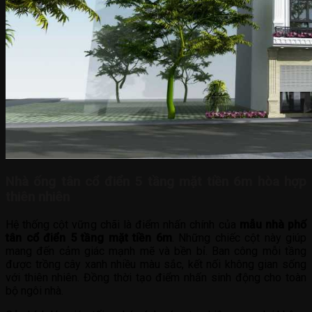
Nhà ống tân cổ điển 5 tầng mặt tiền 6m hòa hợp
thiên nhiên
Hệ thống cột vững chãi là điểm nhấn chính của
mẫu nhà phố
tân cổ điển 5 tầng mặt tiền 6m
. Những chiếc cột này giúp
mang đến cảm giác mạnh mẽ và bền bỉ. Ban công mỗi tầng
được trồng cây xanh nhiều màu sắc, kết nối không gian sống
với thiên nhiên. Đồng thời tạo điểm nhấn sinh động cho toàn
bộ ngôi nhà.