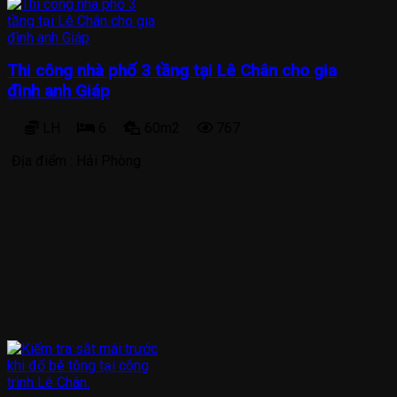
Thi công nhà phố 3 tầng tại Lê Chân cho gia
đình anh Giáp
LH
6
60m2
767
Địa điểm :
Hải Phòng