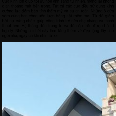
Cửa kính lớn giúp tối ưu hóa ánh sáng tự nhiên, mang lại không
gian thoáng mát bên trong. Tất cả các cửa đều sử dụng kính
cường lực đảm bảo tính thẩm mỹ và sự an toàn. Những ô cửa
vòm cùng ban công uốn lượn bằng sắt mềm mại. Từ đó giảm
bớt sự cứng nhắc, giúp công trình trở nên nhẹ nhàng và thanh
thoát hơn. Hệ thống đèn trang trí và đèn ốp trần được bố trí
hợp lý. Những chi tiết này làm tăng thêm vẻ đẹp lộng lẫy cho
ngôi nhà, ngay cả khi nhìn từ xa.