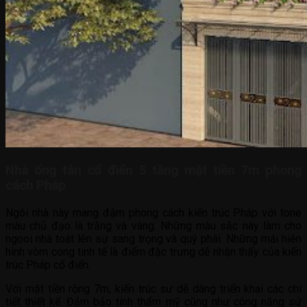
Nhà ống tân cổ điển 5 tầng mặt tiền 7m phong
cách Pháp
Ngôi nhà này mang đậm phong cách kiến trúc Pháp với tone
màu chủ đạo là trắng và vàng. Những màu sắc này làm cho
ngooi nhà toát lên sự sang trọng và quý phái. Những mái hiên
hình vòm cong tinh tế là điểm đặc trưng dễ nhận thấy của kiến
trúc Pháp cổ điển.
Với mặt tiền rộng 7m, kiến trúc sư dễ dàng triển khai các chi
tiết thiết kế. Đảm bảo tính thẩm mỹ cũng như công năng sử