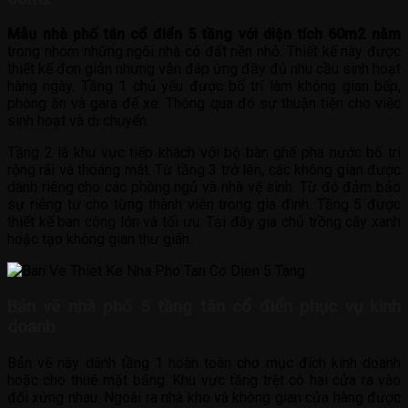
Mẫu nhà phố tân cổ điển 5 tầng với diện tích 60m2 nằm
trong nhóm những ngôi nhà có đất nền nhỏ. Thiết kế này được
thiết kế đơn giản nhưng vẫn đáp ứng đầy đủ nhu cầu sinh hoạt
hàng ngày. Tầng 1 chủ yếu được bố trí làm không gian bếp,
phòng ăn và gara để xe. Thông qua đó sự thuận tiện cho việc
sinh hoạt và di chuyển.
Tầng 2 là khu vực tiếp khách với bộ bàn ghế pha nước bố trí
rộng rãi và thoáng mát. Từ tầng 3 trở lên, các không gian được
dành riêng cho các phòng ngủ và nhà vệ sinh. Từ đó đảm bảo
sự riêng tư cho từng thành viên trong gia đình. Tầng 5 được
thiết kế ban công lớn và tối ưu. Tại đây gia chủ trồng cây xanh
hoặc tạo không gian thư giãn.
Bản vẽ nhà phố 5 tầng tân cổ điển phục vụ kinh
doanh
Bản vẽ này dành tầng 1 hoàn toàn cho mục đích kinh doanh
hoặc cho thuê mặt bằng. Khu vực tầng trệt có hai cửa ra vào
đối xứng nhau. Ngoài ra nhà kho và không gian cửa hàng được