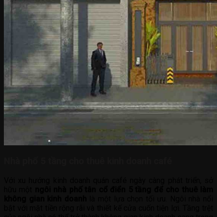
Nhà phố 5 tầng cho thuê kinh doanh café
Với xu hướng kinh doanh quán café ngày càng phát triển, sở
hữu một
ngôi nhà phố tân cổ điển 5 tầng để cho thuê làm
không gian kinh doanh
là một lựa chọn tối ưu. Ngôi nhà nổi
bật với mặt tiền rộng rãi và thiết kế cửa cuốn tiện lợi. Tầng trệt