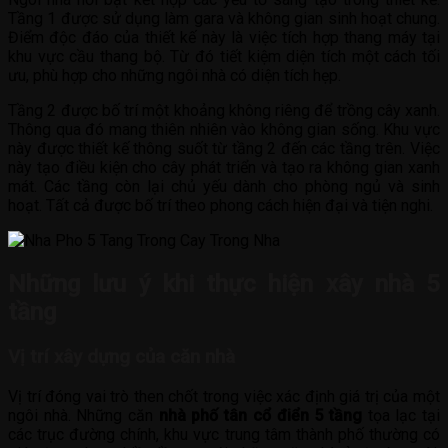
Tầng 1 được sử dụng làm gara và không gian sinh hoạt chung.
Điểm độc đáo của thiết kế này là việc tích hợp thang máy tại
khu vực cầu thang bộ. Từ đó tiết kiệm diện tích một cách tối
ưu, phù hợp cho những ngôi nhà có diện tích hẹp.
Tầng 2 được bố trí một khoảng không riêng để trồng cây xanh.
Thông qua đó mang thiên nhiên vào không gian sống. Khu vực
này được thiết kế thông suốt từ tầng 2 đến các tầng trên. Việc
này tạo điều kiện cho cây phát triển và tạo ra không gian xanh
mát. Các tầng còn lại chủ yếu dành cho phòng ngủ và sinh
hoạt. Tất cả được bố trí theo phong cách hiện đại và tiện nghi.
Những lưu ý khi thực hiện xây nhà 5
tầng
Vị trí xây dựng của căn nhà
Vị trí đóng vai trò then chốt trong việc xác định giá trị của một
ngôi nhà. Những căn
nhà phố tân cổ điển 5 tầng
tọa lạc tại
các trục đường chính, khu vực trung tâm thành phố thường có