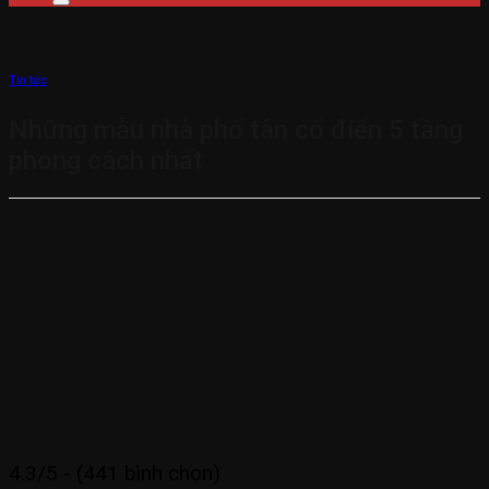
Tin tức
Những mẫu nhà phố tân cổ điển 5 tầng
phong cách nhất
4.3/5 - (441 bình chọn)