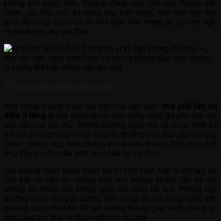
không khí trong lành, thoáng đãng cho căn nhà. Ngoài sân
vườn, các khu vực đa năng như ban công, hiên nhà hay khu
phơi đồ cũng được tối ưu hóa diện tích, mang lại sự tiện nghi
và thoải mái cho gia đình.
Tối ưu công năng hiệu quả
Một trong những điểm nổi bật của các ngôi
nhà phố tân cổ
điển 5 tầng
là khả năng tối ưu hóa công năng để phù hợp với
nhu cầu của gia chủ. Thông thường, ngôi nhà sẽ được thiết kế
với các phòng chức năng rộng rãi, thoáng mát, bao gồm phòng
khách, phòng ngủ, bếp, phòng ăn và nhà vệ sinh, đảm bảo đáp
ứng đầy đủ nhu cầu sinh hoạt của cả gia đình.
Các phòng chức năng được bố trí một cách hợp lý để tạo sự
liên kết và tiện lợi, chẳng hạn như phòng khách liền kề với
phòng ăn nhằm tạo không gian mở, rộng rãi hơn. Phòng ngủ
thường được trang bị phòng tắm riêng, và ban công hoặc sân
thượng được thiết kế để tận hưởng không gian xanh, mang lại
cảm giác thư thái và thoải mái cho cư dân.