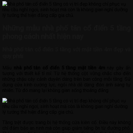
Những mẫu nhà phố tân cổ điển 5 tầng
phong cách nhất hiện nay
Nhà phố tân cổ điển 5 tầng với mặt tiền 4m đẹp và
quy phái
Mẫu
nhà phố tân cổ điển 5 tầng mặt tiền 4m
này gây ấn
tượng với thiết kế tỉ mỉ. Từ hệ thống cột vững chắc cho đến
những chậu cây cảnh duyên dáng trên ban công mỗi tầng. Sử
dụng cửa kính cường lực, ngôi nhà dễ dàng đón ánh sáng tự
nhiên. Từ đó mang lại không gian sống thoáng đãng.
Tầng trệt được trang bị hệ thống cửa kiên cố. Điều này không
chỉ đảm bảo an ninh mà còn giúp giảm tiếng ồn từ đường phố.