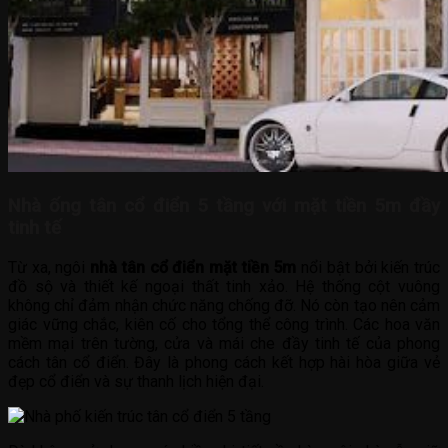
Nhà ống tân cổ điển 5 tầng với mặt tiền 5m đầy
tinh tế
Từ xa, ngôi
nhà tân cổ điển mặt tiền 5m
nổi bật bởi kiến trúc
đồ sộ và thiết kế ngoại thất tinh xảo. Hệ thống cột vuông
không chỉ đảm nhận chức năng chống đỡ. Nó còn tạo nên cảm
giác vững chắc, kiên cố cho tổng thể công trình. Các hoa văn
mềm mại trên tường, cửa và mái che đầy tinh tế của phong
cách tân cổ điển. Đây là phong cách kết hợp hài hòa giữa vẻ
đẹp cổ điển và sự thanh lịch hiện đại.