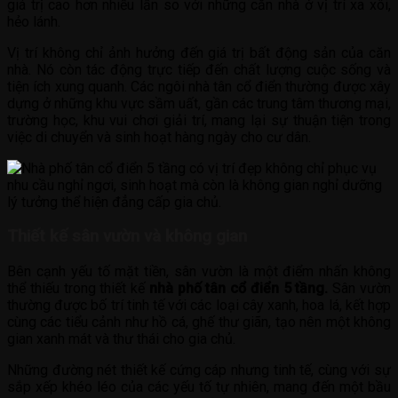
giá trị cao hơn nhiều lần so với những căn nhà ở vị trí xa xôi,
hẻo lánh.
Vị trí không chỉ ảnh hưởng đến giá trị bất động sản của căn
nhà. Nó còn tác động trực tiếp đến chất lượng cuộc sống và
tiện ích xung quanh. Các ngôi nhà tân cổ điển thường được xây
dựng ở những khu vực sầm uất, gần các trung tâm thương mại,
trường học, khu vui chơi giải trí, mang lại sự thuận tiện trong
việc di chuyển và sinh hoạt hàng ngày cho cư dân.
Thiết kế sân vườn và không gian
Bên cạnh yếu tố mặt tiền, sân vườn là một điểm nhấn không
thể thiếu trong thiết kế
nhà phố tân cổ điển 5 tầng.
Sân vườn
thường được bố trí tinh tế với các loại cây xanh, hoa lá, kết hợp
cùng các tiểu cảnh như hồ cá, ghế thư giãn, tạo nên một không
gian xanh mát và thư thái cho gia chủ.
Những đường nét thiết kế cứng cáp nhưng tinh tế, cùng với sự
sắp xếp khéo léo của các yếu tố tự nhiên, mang đến một bầu