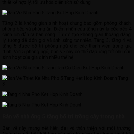
thiết kế hợp lý, tối ưu hóa diện tích sử dụng.
Tầng 2 là không gian sinh hoạt chung bao gồm phòng khách,
phòng bếp và phòng ăn. Điểm nhấn của tầng này là cửa xếp 4
cánh lớn dẫn ra ban công. Từ đó tạo không gian thoáng đãng,
lý tưởng để đón gió và ánh sáng tự nhiên. Tầng 3, tầng 4 và
tầng 5 được bố trí phòng ngủ cho các thành viên trong gia
đình. Với 5 phòng ngủ, bản vẽ này có thể đáp ứng tốt nhu cầu
sinh hoạt của gia đình nhiều thế hệ.
Bản vẽ nhà ống 5 tầng bố trí trồng cây trong nhà
Bản vẽ này mang nét hiện đại và thân thiện với môi trường.
Ngôi nhà nổi bật kết hợp các yếu tố sáng tạo trong thiết kế.