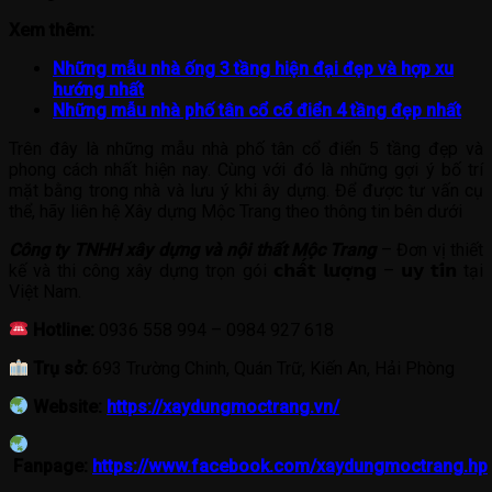
Xem thêm:
Những mẫu nhà ống 3 tầng hiện đại đẹp và hợp xu
hướng nhất
Những mẫu nhà phố tân cổ cổ điển 4 tầng đẹp nhất
Trên đây là những mẫu nhà phố tân cổ điển 5 tầng đẹp và
phong cách nhất hiện nay. Cùng với đó là những gợi ý bố trí
mặt bằng trong nhà và lưu ý khi ây dựng. Để được tư vấn cụ
thể, hãy liên hệ Xây dựng Mộc Trang theo thông tin bên dưới
Công ty TNHH xây dựng và nội thất Mộc Trang
– Đơn vị thiết
kế và thi công xây dựng trọn gói 𝗰𝗵𝗮̂́𝘁 𝗹𝘂̛𝗼̛̣𝗻𝗴 – 𝘂𝘆 𝘁𝗶́𝗻 tại
Việt Nam.
Hotline:
0936 558 994 – 0984 927 618
Trụ sở:
693 Trường Chinh, Quán Trữ, Kiến An, Hải Phòng
Website:
https://xaydungmoctrang.vn/
Fanpage:
https://www.facebook.com/xaydungmoctrang.hp