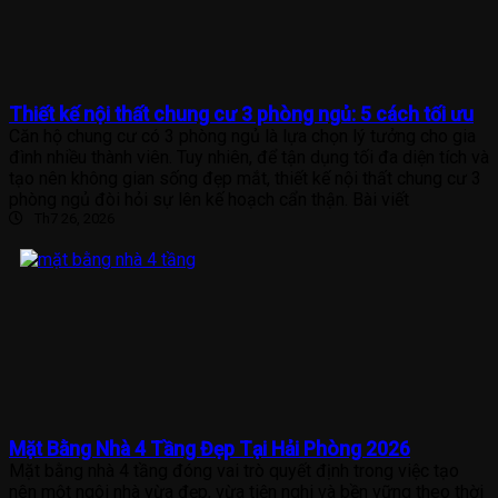
Thiết kế nội thất chung cư 3 phòng ngủ: 5 cách tối ưu
Căn hộ chung cư có 3 phòng ngủ là lựa chọn lý tưởng cho gia
đình nhiều thành viên. Tuy nhiên, để tận dụng tối đa diện tích và
tạo nên không gian sống đẹp mắt, thiết kế nội thất chung cư 3
phòng ngủ đòi hỏi sự lên kế hoạch cẩn thận. Bài viết
Th7 26, 2026
Mặt Bằng Nhà 4 Tầng Đẹp Tại Hải Phòng 2026
Mặt bằng nhà 4 tầng đóng vai trò quyết định trong việc tạo
nên một ngôi nhà vừa đẹp, vừa tiện nghi và bền vững theo thời