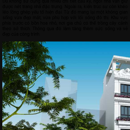
Dù không sử dụng quá nhiều chi tiết cầu kỳ, ngôi nhà vẫn giữ
được nét trang nhã đặc trưng. Ngoài ra, kiến trúc sư còn khéo
léo lồng ghép yếu tố hiện đại. Từ đó mang lại một không gian
sống vừa đẹp mắt, vừa phù hợp với lối sống đô thị. Khu vực
phía trước có bồn hoa nhỏ, nơi gia chủ có thể trồng cây cảnh
theo sở thích. Thông qua đó làm tăng thêm sức sống và vẻ
đẹp của công trình.