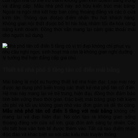
của ngôi nhà có thể trở thành không gian kinh doanh sang trọng
và đẳng cấp. Mẫu nhà phố này sở hữu kiến trúc mái bằng.
Ngoài ra ngôi nhà kết hợp ban công thoáng đãng và các ô cửa
kính lớn. Thông qua đótạo điểm nhấn thu hút khách hàng.
Không gian nội thất được bố trí hài hòa, nhằm tối đa hóa công
năng kinh doanh. Đồng thời vẫn mang lại cảm giác thoải mái
cho người sử dụng.
Thiết kế nhà phố 5 tầng tân cổ điển mái bằng
Mái bằng là một xu hướng thiết kế nhà hiện đại. Loại mái này
được áp dụng phổ biến trong các thiết kế nhà phố tân cổ điển.
Hệ mái này mang lại vẻ trẻ trung, hiện đại, đồng thời đảm bảo
tính bền vững theo thời gian. Đặc biệt, mái bằng giúp tiết kiệm
chi phí và tối ưu không gian nhờ vào đơn giản và dễ thi công.
Mẫu nhà phố tân cổ điển 5 tầng với mái bằng
không chỉ
mang lại vẻ đẹp hiện đại. Nó còn tạo ra không gian sống
thoáng đãng với cửa sổ lớn, giúp đón ánh sáng tự nhiên. Các
chi tiết hoa văn tinh tế được thêm vào. Tất cả tạo điểm nhấn
độc đáo và khác biệt so với các kiểu mái truyền thống.