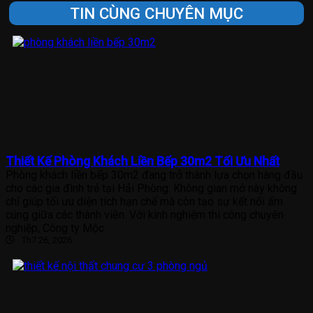
TIN CÙNG CHUYÊN MỤC
Thiết Kế Phòng Khách Liền Bếp 30m2 Tối Ưu Nhất
Phòng khách liền bếp 30m2 đang trở thành lựa chọn hàng đầu
cho các gia đình trẻ tại Hải Phòng. Không gian mở này không
chỉ giúp tối ưu diện tích hạn chế mà còn tạo sự kết nối ấm
cúng giữa các thành viên. Với kinh nghiệm thi công chuyên
nghiệp, Công ty Mộc
Th7 26, 2026