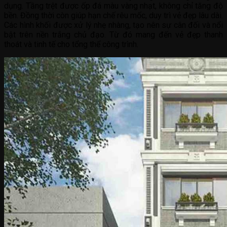
dụng. Tầng trệt được ốp đá màu vàng nhạt, không chỉ tăng độ
bền. Đồng thời còn giúp hạn chế rêu mốc, duy trì vẻ đẹp lâu dài.
Các hình khối được xử lý nhẹ nhàng, tạo nên sự cân đối và nổi
bật trên nền trắng chủ đạo. Từ đó mang đến vẻ đẹp thanh
thoát và tinh tế cho tổng thể công trình.