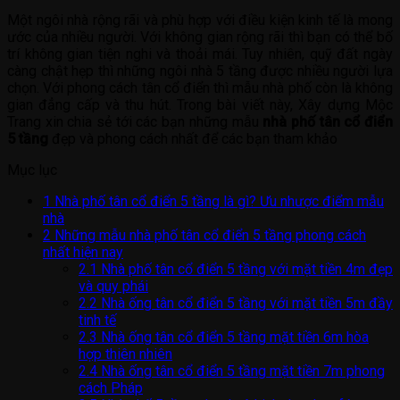
Một ngôi nhà rộng rãi và phù hợp với điều kiện kinh tế là mong
ước của nhiều người. Với không gian rộng rãi thì bạn có thể bố
trí không gian tiện nghi và thoải mái. Tuy nhiên, quỹ đất ngày
càng chật hẹp thì những ngôi nhà 5 tầng được nhiều người lựa
chọn. Với phong cách tân cổ điển thì mẫu nhà phố còn là không
gian đẳng cấp và thu hút. Trong bài viết này, Xây dựng Mộc
Trang xin chia sẻ tới các bạn những mẫu
nhà phố tân cổ điển
5 tầng
đẹp và phong cách nhất để các bạn tham khảo
Mục lục
1
Nhà phố tân cổ điển 5 tầng là gì? Ưu nhược điểm mẫu
nhà
2
Những mẫu nhà phố tân cổ điển 5 tầng phong cách
nhất hiện nay
2.1
Nhà phố tân cổ điển 5 tầng với mặt tiền 4m đẹp
và quy phái
2.2
Nhà ống tân cổ điển 5 tầng với mặt tiền 5m đầy
tinh tế
2.3
Nhà ống tân cổ điển 5 tầng mặt tiền 6m hòa
hợp thiên nhiên
2.4
Nhà ống tân cổ điển 5 tầng mặt tiền 7m phong
cách Pháp