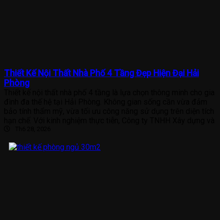
Thiết Kế Nội Thất Nhà Phố 4 Tầng Đẹp Hiện Đại Hải
Phòng
Thiết kế nội thất nhà phố 4 tầng là lựa chọn thông minh cho gia
đình đa thế hệ tại Hải Phòng. Không gian sống cần vừa đảm
bảo tính thẩm mỹ, vừa tối ưu công năng sử dụng trên diện tích
hạn chế. Với kinh nghiệm thực tiễn, Công ty TNHH Xây dựng và
Th6 28, 2026