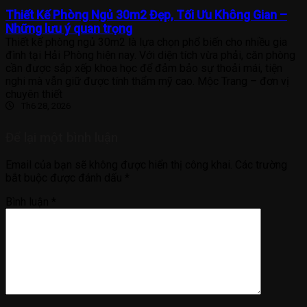
Thiết Kế Phòng Ngủ 30m2 Đẹp, Tối Ưu Không Gian –
Những lưu ý quan trọng
Thiết kế phòng ngủ 30m2 là lựa chọn phổ biến cho nhiều gia
đình tại Hải Phòng hiện nay. Với diện tích vừa phải, căn phòng
cần được sắp xếp khoa học để đảm bảo sự thoải mái, tiện
nghi mà vẫn giữ được tính thẩm mỹ cao. Mộc Trang – đơn vị
chuyên thiết
Th6 28, 2026
Để lại một bình luận
Email của bạn sẽ không được hiển thị công khai.
Các trường
bắt buộc được đánh dấu
*
Bình luận
*