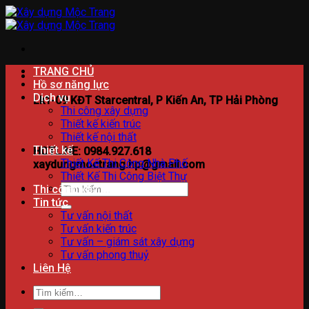
Bỏ
qua
nội
dung
TRANG CHỦ
Hồ sơ năng lực
Dịch vụ
Lk1-09 KĐT Starcentral, P Kiến An, TP Hải Phòng
Thi công xây dựng
Thiết kế kiến trúc
Thiết kế nội thất
Thiết kế
HOTLINE: 0984.927.618
Thiết Kế Thi Công Nhà Phố
xaydungmoctrang.hp@gmail.com
Thiết Kế Thi Công Biệt Thự
Tìm
Thi công xây dựng
kiếm:
Tin tức
Tư vấn nội thất
Tư vấn kiến trúc
Tư vấn – giám sát xây dựng
Tư vấn phong thuỷ
Liên Hệ
Tìm
kiếm: