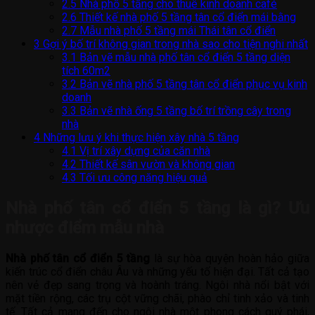
2.5
Nhà phố 5 tầng cho thuê kinh doanh café
2.6
Thiết kế nhà phố 5 tầng tân cổ điển mái bằng
2.7
Mẫu nhà phố 5 tầng mái Thái tân cổ điển
3
Gợi ý bố trí không gian trong nhà sao cho tiện nghi nhất
3.1
Bản vẽ mẫu nhà phố tân cổ điển 5 tầng diện
tích 60m2
3.2
Bản vẽ nhà phố 5 tầng tân cổ điển phục vụ kinh
doanh
3.3
Bản vẽ nhà ống 5 tầng bố trí trồng cây trong
nhà
4
Những lưu ý khi thực hiện xây nhà 5 tầng
4.1
Vị trí xây dựng của căn nhà
4.2
Thiết kế sân vườn và không gian
4.3
Tối ưu công năng hiệu quả
Nhà phố tân cổ điển 5 tầng là gì? Ưu
nhược điểm mẫu nhà
Nhà phố tân cổ điển 5 tầng
là sự hòa quyện hoàn hảo giữa
kiến trúc cổ điển châu Âu và những yếu tố hiện đại. Tất cả tạo
nên vẻ đẹp sang trọng và hoành tráng. Ngôi nhà nổi bật với
mặt tiền rộng, các trụ cột vững chãi, phào chỉ tinh xảo và tinh
tế. Tất cả mang đến cho ngôi nhà một phong cách quý phái,