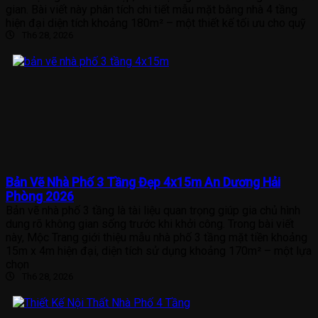
gian. Bài viết này phân tích chi tiết mẫu mặt bằng nhà 4 tầng
hiện đại diện tích khoảng 180m² – một thiết kế tối ưu cho quỹ
Th6 28, 2026
Bản Vẽ Nhà Phố 3 Tầng Đẹp 4x15m An Dương Hải
Phòng 2026
Bản vẽ nhà phố 3 tầng là tài liệu quan trọng giúp gia chủ hình
dung rõ không gian sống trước khi khởi công. Trong bài viết
này, Mộc Trang giới thiệu mẫu nhà phố 3 tầng mặt tiền khoảng
15m x 4m hiện đại, diện tích sử dụng khoảng 170m² – một lựa
chọn
Th6 28, 2026