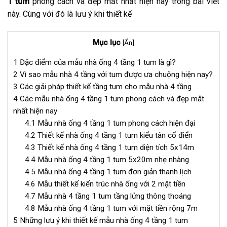
1 tum
phong cách và đẹp mắt nhất hiện nay trong bài viết
này. Cùng với đó là lưu ý khi thiết kế
Mục lục
[
Ẩn
]
1
Đặc điểm của mẫu nhà ống 4 tầng 1 tum là gì?
2
Vì sao mẫu nhà 4 tầng với tum được ưa chuộng hiện nay?
3
Các giải pháp thiết kế tầng tum cho mẫu nhà 4 tầng
4
Các mẫu nhà ống 4 tầng 1 tum phong cách và đẹp mắt
nhất hiện nay
4.1
Mẫu nhà ống 4 tầng 1 tum phong cách hiện đại
4.2
Thiết kế nhà ống 4 tầng 1 tum kiểu tân cổ điển
4.3
Thiết kế nhà ống 4 tầng 1 tum diện tích 5x14m
4.4
Mẫu nhà ống 4 tầng 1 tum 5x20m nhẹ nhàng
4.5
Mẫu nhà ống 4 tầng 1 tum đơn giản thanh lịch
4.6
Mẫu thiết kế kiến trúc nhà ống với 2 mặt tiền
4.7
Mẫu nhà 4 tầng 1 tum tầng lửng thông thoáng
4.8
Mẫu nhà ống 4 tầng 1 tum với mặt tiền rộng 7m
5
Những lưu ý khi thiết kế mẫu nhà ống 4 tầng 1 tum