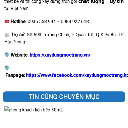
thiết kế và thi công xây dựng trọn gói 𝗰𝗵𝗮̂́𝘁 𝗹𝘂̛𝗼̛̣𝗻𝗴 – 𝘂𝘆 𝘁𝗶́𝗻
tại Việt Nam.
Hotline:
0936 558 994 – 0984 927 618
Trụ sở:
Số 693 Trường Chinh, P Quán Trữ, Q Kiến An, TP
Hải Phòng
Website:
https://xaydungmoctrang.vn/
Fanpage:
https://www.facebook.com/xaydungmoctrang.h
TIN CÙNG CHUYÊN MỤC