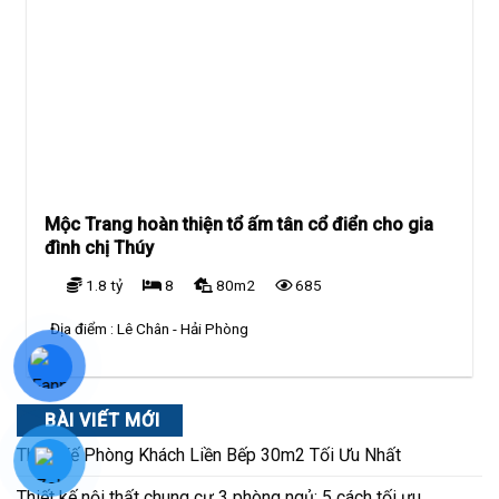
Mộc Trang hoàn thiện tổ ấm tân cổ điển cho gia
đình chị Thúy
1.8 tỷ
8
80m2
685
Địa điểm :
Lê Chân - Hải Phòng
BÀI VIẾT MỚI
Thiết Kế Phòng Khách Liền Bếp 30m2 Tối Ưu Nhất
Thiết kế nội thất chung cư 3 phòng ngủ: 5 cách tối ưu