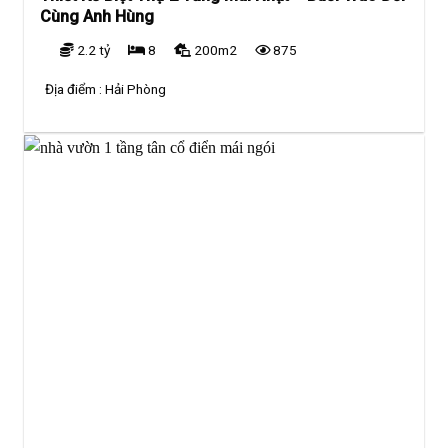
Cùng Anh Hùng
2.2 tỷ
8
200m2
875
Địa điểm :
Hải Phòng